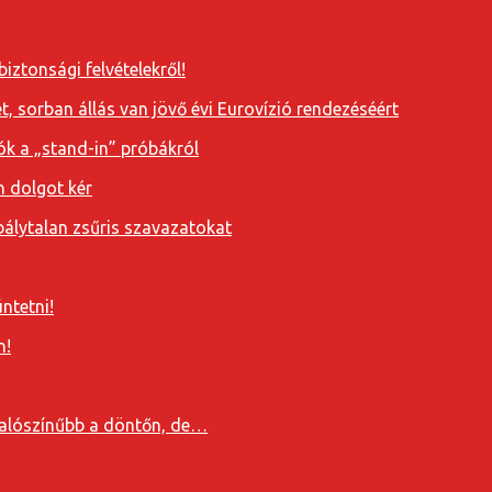
iztonsági felvételekről!
, sorban állás van jövő évi Eurovízió rendezéséért
ók a „stand-in” próbákról
n dolgot kér
álytalan zsűris szavazatokat
ntetni!
n!
valószínűbb a döntőn, de…