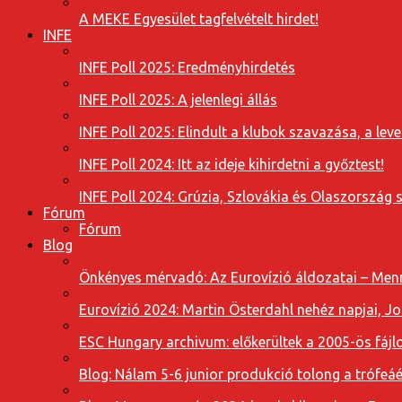
A MEKE Egyesület tagfelvételt hirdet!
INFE
INFE Poll 2025: Eredményhirdetés
INFE Poll 2025: A jelenlegi állás
INFE Poll 2025: Elindult a klubok szavazása, a l
INFE Poll 2024: Itt az ideje kihirdetni a győztest!
INFE Poll 2024: Grúzia, Szlovákia és Olaszország 
Fórum
Fórum
Blog
Önkényes mérvadó: Az Eurovízió áldozatai – Menn
Eurovízió 2024: Martin Österdahl nehéz napjai, J
ESC Hungary archivum: előkerültek a 2005-ös fájl
Blog: Nálam 5-6 junior produkció tolong a trófeáé