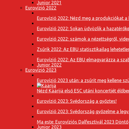
Junior 2021
Eurovízió 2022
Eurovízió 2022: Nézd meg a produkciókat a b
Eurovízió 2022: Sokan üdvözlik a hazatérőket
Eurovízió 2022: számok a nézettségről, vide
Zsűrik 2022: Az EBU statisztikailag lehetetle
Eurovízió 2022: Az EBU elmagyarázza a szab
Junior 2022
Eurovízió 2023
Eurovízió 2023 után: a zsűrit meg kellene szü
Nézd Käärijä első ESC utáni koncertjét élőbe
Eurovízió 2023: Svédország a győztes!
Eurovízió 2023: Svédország győzelme a leg
Ma este: Eurovíziós Dalfesztivál 2023 Döntő
Junior 2023