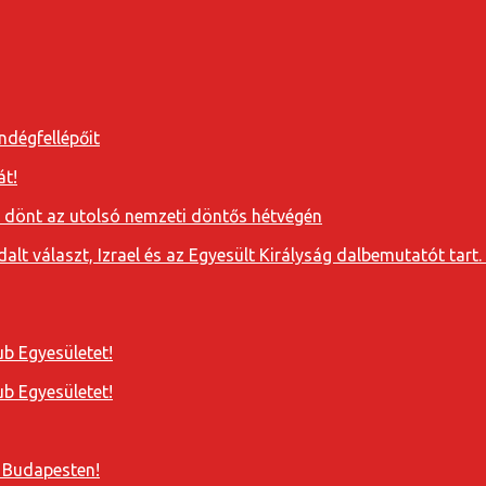
ndégfellépőit
át!
a dönt az utolsó nemzeti döntős hétvégén
t választ, Izrael és az Egyesült Királyság dalbemutatót tart. 
b Egyesületet!
b Egyesületet!
 Budapesten!