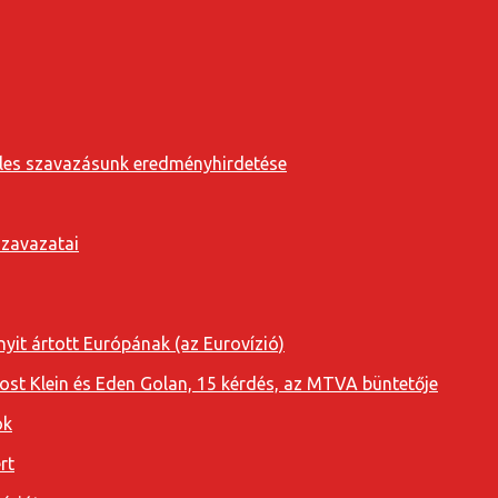
eveles szavazásunk eredményhirdetése
szavazatai
yit ártott Európának (az Eurovízió)
oost Klein és Eden Golan, 15 kérdés, az MTVA büntetője
ok
rt