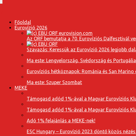
Főoldal
Eurovízió 2026
Az ORF bemutatja a 70. Eurovíziós Dalfesztivál ve
Szavazás: Keressük az Eurovízió 2026 legjobb dal
Ma este: Lengyelország, Svédország és Portugáli
Eurovíziós hétköznapok: Románia és San Marino dal
Ma este: Szuper Szombat
MEKE
Támogasd adód 1%-ával a Magyar Eurovíziós Klu
Támogasd adód 1%-ával a Magyar Eurovíziós Klu
Adó 1% felajánlás a MEKE-nek!
ESC Hungary – Eurovízió 2023 döntő közös nézés