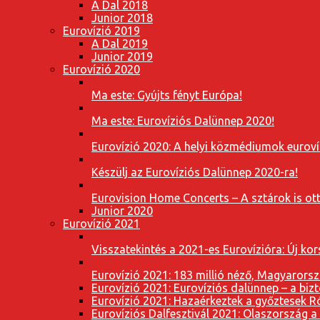
A Dal 2018
Junior 2018
Eurovízió 2019
A Dal 2019
Junior 2019
Eurovízió 2020
Ma este: Gyújts fényt Európa!
Ma este: Eurovíziós Dalünnep 2020!
Eurovízió 2020: A helyi közmédiumok eurovíz
Készülj az Eurovíziós Dalünnep 2020-ra!
Eurovision Home Concerts – A sztárok is o
Junior 2020
Eurovízió 2021
Visszatekintés a 2021-es Eurovízióra: Új k
Eurovízió 2021: 183 millió néző, Magyarorsz
Eurovízió 2021: Eurovíziós dalünnep – a bizto
Eurovízió 2021: Hazaérkeztek a győztesek 
Eurovíziós Dalfesztivál 2021: Olaszország a