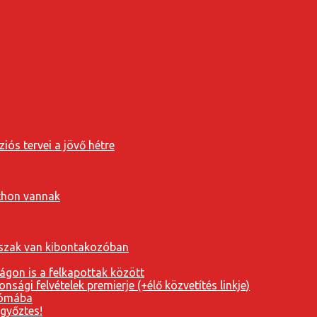
iós tervei a jövő hétre
tthon vannak
orszak van kibontakozóban
ágon is a felkapottak között
nsági felvételek premierje (+élő közvetítés linkje)
Rómába
 győztes!