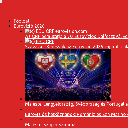
Főoldal
Eurovízió 2026
Az ORF bemutatja a 70. Eurovíziós Dalfesztivál ve
Szavazás: Keressük az Eurovízió 2026 legjobb dal
Ma este: Lengyelország, Svédország és Portugáli
Eurovíziós hétköznapok: Románia és San Marino dal
Ma este: Szuper Szombat