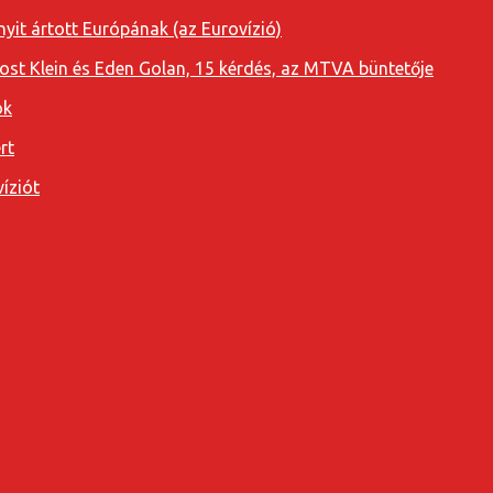
yit ártott Európának (az Eurovízió)
oost Klein és Eden Golan, 15 kérdés, az MTVA büntetője
ok
rt
íziót