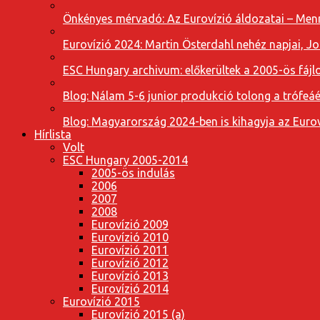
Önkényes mérvadó: Az Eurovízió áldozatai – Menn
Eurovízió 2024: Martin Österdahl nehéz napjai, J
ESC Hungary archivum: előkerültek a 2005-ös fájl
Blog: Nálam 5-6 junior produkció tolong a trófeáé
Blog: Magyarország 2024-ben is kihagyja az Eurov
Hírlista
Volt
ESC Hungary 2005-2014
2005-ös indulás
2006
2007
2008
Eurovízió 2009
Eurovízió 2010
Eurovízió 2011
Eurovízió 2012
Eurovízió 2013
Eurovízió 2014
Eurovízió 2015
Eurovízió 2015 (a)