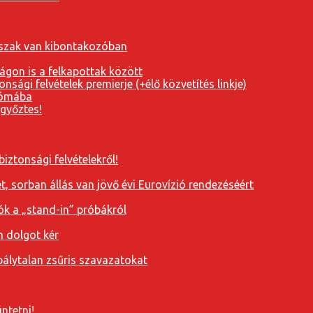
orszak van kibontakozóban
ágon is a felkapottak között
nsági felvételek premierje (+élő közvetítés linkje)
Rómába
 győztes!
iztonsági felvételekről!
, sorban állás van jövő évi Eurovízió rendezéséért
ók a „stand-in” próbákról
n dolgot kér
álytalan zsűris szavazatokat
ntetni!