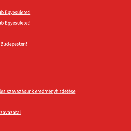
b Egyesületet!
b Egyesületet!
 Budapesten!
eveles szavazásunk eredményhirdetése
szavazatai