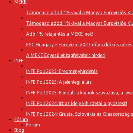
MEKE
Támogasd adód 1%-ával a Magyar Eurovíziós Klu
Támogasd adód 1%-ával a Magyar Eurovíziós Klu
Adó 1% felajánlás a MEKE-nek!
ESC Hungary – Eurovízió 2023 döntő közös nézés
A MEKE Egyesület tagfelvételt hirdet!
INFE
INFE Poll 2025: Eredményhirdetés
INFE Poll 2025: A jelenlegi állás
INFE Poll 2025: Elindult a klubok szavazása, a l
INFE Poll 2024: Itt az ideje kihirdetni a győztest!
INFE Poll 2024: Grúzia, Szlovákia és Olaszország 
Fórum
Fórum
Blog