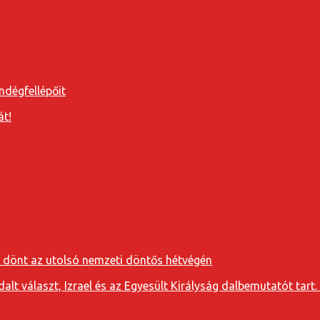
ndégfellépőit
át!
a dönt az utolsó nemzeti döntős hétvégén
t választ, Izrael és az Egyesült Királyság dalbemutatót tart. 