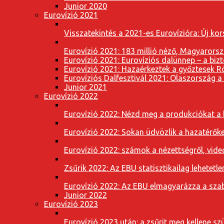
Junior 2020
Eurovízió 2021
Visszatekintés a 2021-es Eurovízióra: Új k
Eurovízió 2021: 183 millió néző, Magyarorsz
Eurovízió 2021: Eurovíziós dalünnep – a bizto
Eurovízió 2021: Hazaérkeztek a győztesek 
Eurovíziós Dalfesztivál 2021: Olaszország a
Junior 2021
Eurovízió 2022
Eurovízió 2022: Nézd meg a produkciókat a b
Eurovízió 2022: Sokan üdvözlik a hazatérőket
Eurovízió 2022: számok a nézettségről, vide
Zsűrik 2022: Az EBU statisztikailag lehetetle
Eurovízió 2022: Az EBU elmagyarázza a szab
Junior 2022
Eurovízió 2023
Eurovízió 2023 után: a zsűrit meg kellene szü