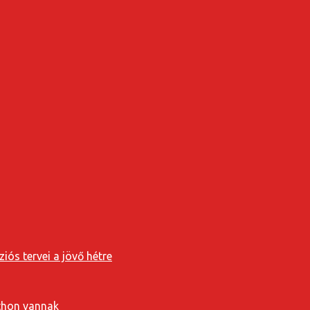
iós tervei a jövő hétre
tthon vannak