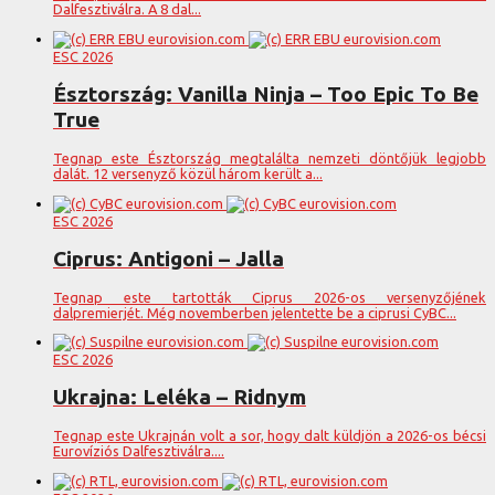
Dalfesztiválra. A 8 dal...
ESC 2026
Észtország: Vanilla Ninja – Too Epic To Be
True
Tegnap este Észtország megtalálta nemzeti döntőjük legjobb
dalát. 12 versenyző közül három került a...
ESC 2026
Ciprus: Antigoni – Jalla
Tegnap este tartották Ciprus 2026-os versenyzőjének
dalpremierjét. Még novemberben jelentette be a ciprusi CyBC...
ESC 2026
Ukrajna: Leléka – Ridnym
Tegnap este Ukrajnán volt a sor, hogy dalt küldjön a 2026-os bécsi
Eurovíziós Dalfesztiválra....