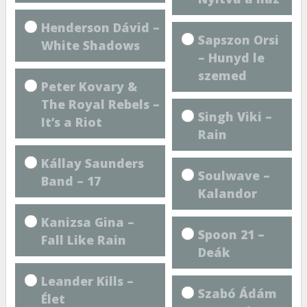
Henderson Dávid –
Sapszon Orsi
White Shadows
– Hunyd le
szemed
Peter Kovary &
The Royal Rebels –
Singh Viki –
It’s a Riot
Rain
Kállay Saunders
Soulwave –
Band – 17
Kalandor
Kanizsa Gina –
Spoon 21 –
Fall Like Rain
Deák
Leander Kills –
Szabó Ádám
Élet