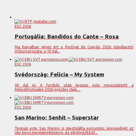
ESC 2026
Portugália: Bandidos do Cante – Rosa
Ma hajnalban véget ért a Festival da Canção 2026 dalválasztó
műsorsorozata. a 10 dal...
ESC 2026
Svédország: Felicia – My System
30 dal és 6 forduló után tegnap este megszületett a
Melodifestivalen 2026 győztes dala....
ESC 2026
San Marino: Senhit – Superstar
Tegnap este San Marino is megtalálta eurovíziós képviselőjét az
idei bécsi megmérettetésre. Az elődöntőkből...