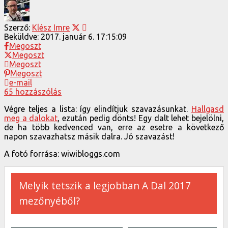
Szerző:
Klész Imre
Beküldve:
2017. január 6. 17:15:09
Megoszt
Megoszt
Megoszt
Megoszt
e-mail
65 hozzászólás
Végre teljes a lista: így elindítjuk szavazásunkat.
Hallgasd
meg a dalokat
, ezután pedig dönts! Egy dalt lehet bejelölni,
de ha több kedvenced van, erre az esetre a következő
napon szavazhatsz másik dalra. Jó szavazást!
A fotó forrása: wiwibloggs.com
Melyik tetszik a legjobban A Dal 2017
mezőnyéből?