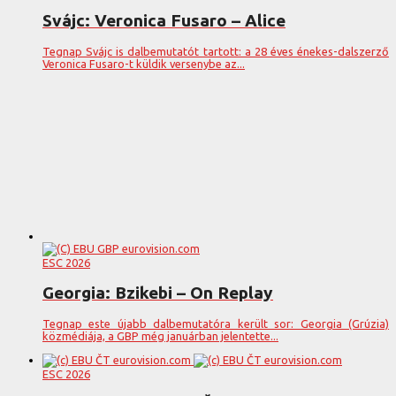
Svájc: Veronica Fusaro – Alice
Tegnap Svájc is dalbemutatót tartott: a 28 éves énekes-dalszerző
Veronica Fusaro-t küldik versenybe az...
ESC 2026
Georgia: Bzikebi – On Replay
Tegnap este újabb dalbemutatóra került sor: Georgia (Grúzia)
közmédiája, a GBP még januárban jelentette...
ESC 2026