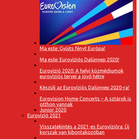
Ma este: Gyújts fényt Európa!
Ma este: Eurovíziós Dalünnep 2020!
Eurovízió 2020: A helyi közmédiumok
eurovíziós tervei a jövő hétre
Készülj az Eurovíziós Dalünnep 2020-ra!
Eurovision Home Concerts – A sztárok is
otthon vannak
Junior 2020
Eurovízió 2021
Visszatekintés a 2021-es Eurovízióra: Új
korszak van kibontakozóban