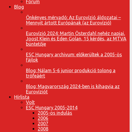
Fórum
Blog
Önkényes mérvadó: Az Eurovízió áldozatai –
Mennyit ártott Európának (az Eurovízió)
Eurovízió 2024: Martin Österdahl nehéz napjai,
Joost Klein és Eden Golan, 15 kérdés, az MTVA
büntetője
ESC Hungary archivum: előkerültek a 2005-ös
fájlok
Blog: Nálam 5-6 junior produkció tolong a
trófeáért
Blog: Magyarország 2024-ben is kihagyja az
Eurovíziót
Hírlista
Volt
ESC Hungary 2005-2014
2005-ös indulás
2006
2007
2008