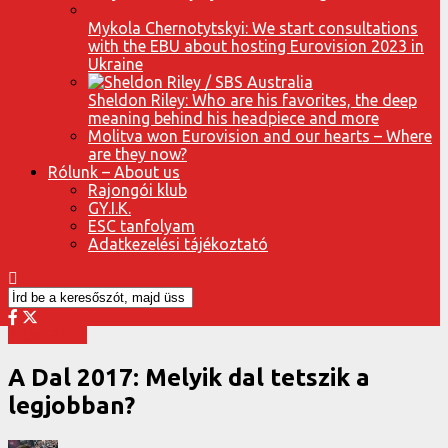
Mykola Chernotytskyi: We start consultations
with the EBU about hosting Eurovision 2023 in
Ukraine
Sheldon Riley: Who are his favorites, the deep
meaning behind his headpiece and more
Molitva won Eurovision and our hearts – Where
are they now?
Rólunk – About us
Rajongói klub
GY.I.K.
ESC tanfolyam
Adatkezelési tájékoztató
A Dal 2017
A Dal 2017: Melyik dal tetszik a
legjobban?