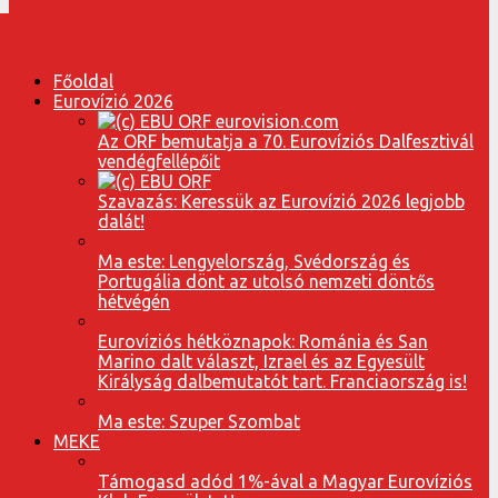
Főoldal
Eurovízió 2026
Az ORF bemutatja a 70. Eurovíziós Dalfesztivál
vendégfellépőit
Szavazás: Keressük az Eurovízió 2026 legjobb
dalát!
Ma este: Lengyelország, Svédország és
Portugália dönt az utolsó nemzeti döntős
hétvégén
Eurovíziós hétköznapok: Románia és San
Marino dalt választ, Izrael és az Egyesült
Királyság dalbemutatót tart. Franciaország is!
Ma este: Szuper Szombat
MEKE
Támogasd adód 1%-ával a Magyar Eurovíziós