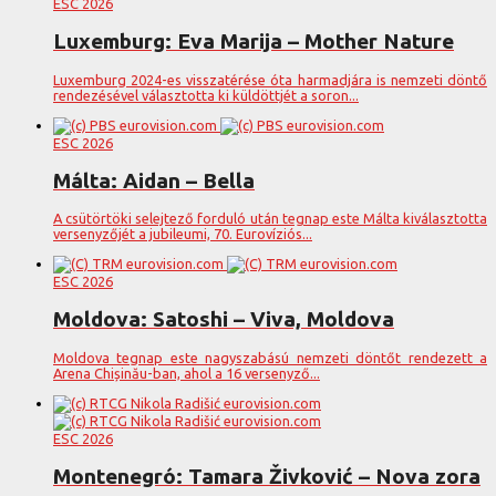
ESC 2026
Luxemburg: Eva Marija – Mother Nature
Luxemburg 2024-es visszatérése óta harmadjára is nemzeti döntő
rendezésével választotta ki küldöttjét a soron...
ESC 2026
Málta: Aidan – Bella
A csütörtöki selejtező forduló után tegnap este Málta kiválasztotta
versenyzőjét a jubileumi, 70. Eurovíziós...
ESC 2026
Moldova: Satoshi – Viva, Moldova
Moldova tegnap este nagyszabású nemzeti döntőt rendezett a
Arena Chișinău-ban, ahol a 16 versenyző...
ESC 2026
Montenegró: Tamara Živković – Nova zora