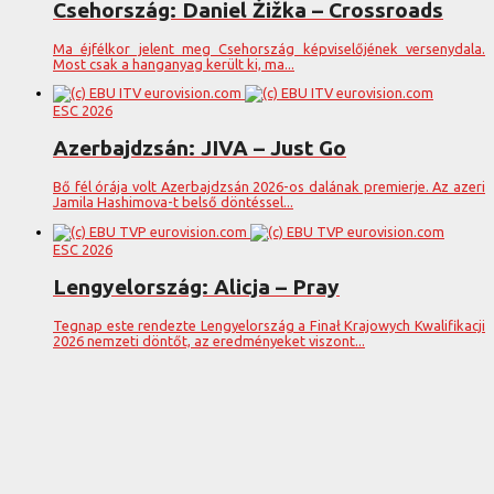
Csehország: Daniel Žižka – Crossroads
Ma éjfélkor jelent meg Csehország képviselőjének versenydala.
Most csak a hanganyag került ki, ma...
ESC 2026
Azerbajdzsán: JIVA – Just Go
Bő fél órája volt Azerbajdzsán 2026-os dalának premierje. Az azeri
Jamila Hashimova-t belső döntéssel...
ESC 2026
Lengyelország: Alicja – Pray
Tegnap este rendezte Lengyelország a Finał Krajowych Kwalifikacji
2026 nemzeti döntőt, az eredményeket viszont...