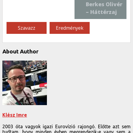
Berkes Olivér
– Háttérzaj
survey
About Author
Klész Imre
2003 óta vagyok igazi Eurovízió rajongó. Előtte azt sem
tudtam, hogy minden évben megrendezik-e vagy sem a