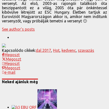
versenyt. Az első, 2003-as rajongói találkozó óta
beszippantott ez a világ, 2005 óta pár önkéntessel
kibővülve létrejött az ESC Hungary. Életben tartjuk az
Eurovíziót Magyarországon akkor is, amikor nem indítunk
versenyzőt, vagy próbálják temetni a versenyt 🙂
See author's posts
Kapcsolódo cikkek:
dal 2017
,
Hot
,
kedvenc
,
szavazás
Megoszt
Megoszt
Megoszt
Megoszt
e-mail
Neked ajánluk még