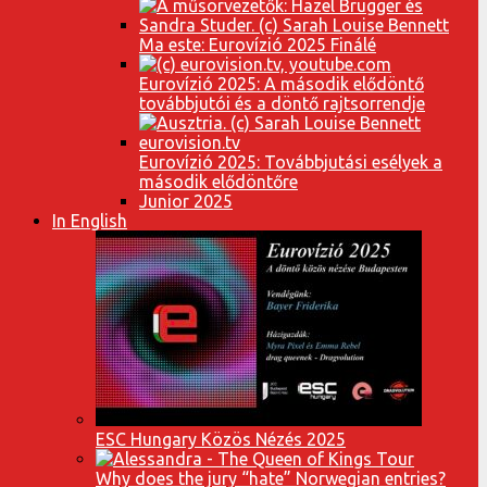
Ma este: Eurovízió 2025 Finálé
Eurovízió 2025: A második elődöntő
továbbjutói és a döntő rajtsorrendje
Eurovízió 2025: Továbbjutási esélyek a
második elődöntőre
Junior 2025
In English
ESC Hungary Közös Nézés 2025
Why does the jury “hate” Norwegian entries?