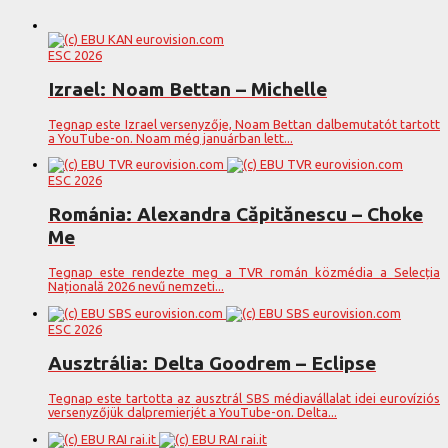
ESC 2026
Izrael: Noam Bettan – Michelle
Tegnap este Izrael versenyzője, Noam Bettan dalbemutatót tartott
a YouTube-on. Noam még januárban lett...
ESC 2026
Románia: Alexandra Căpitănescu – Choke
Me
Tegnap este rendezte meg a TVR román közmédia a Selecția
Națională 2026 nevű nemzeti...
ESC 2026
Ausztrália: Delta Goodrem – Eclipse
Tegnap este tartotta az ausztrál SBS médiavállalat idei eurovíziós
versenyzőjük dalpremierjét a YouTube-on. Delta...