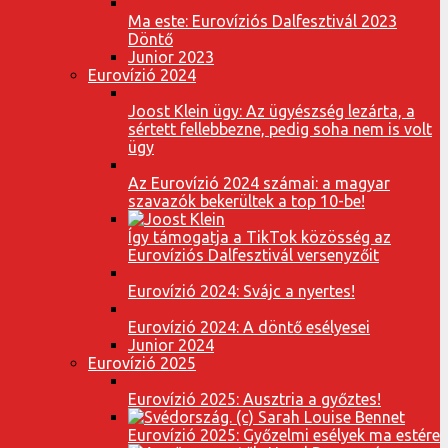
Ma este: Eurovíziós Dalfesztivál 2023
Döntő
Junior 2023
Eurovízió 2024
Joost Klein ügy: Az ügyészség lezárta, a
sértett fellebbezne, pedig soha nem is volt
ügy
Az Eurovízió 2024 számai: a magyar
szavazók bekerültek a top 10-be!
Így támogatja a TikTok közösség az
Eurovíziós Dalfesztivál versenyzőit
Eurovízió 2024: Svájc a nyertes!
Eurovízió 2024: A döntő esélyesei
Junior 2024
Eurovízió 2025
Eurovízió 2025: Ausztria a győztes!
Eurovízió 2025: Győzelmi esélyek ma estére