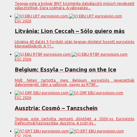
Tegnap este a bolgár BNT közmédia dalválasztó műsort rendezett
választottjuk, Dara számára. A válogatási...
ESC 2026
Litvánia: Lion Ceccah – Sólo quiero más
Litvánia 40 dal és 5 forduló után tegnap döntést hozott eurovíziós
képviselőjükről. A 11...
ESC 2026
Belgium: Essyla – Dancing on the Ice
Múlt héten tartotta meg Belgium eurovíziós nevezettjük
dalpremierjét. Idén a vallonok, vagyis az RTBF...
ESC 2026
Ausztria: Cosmó – Tanzschein
Tegnap este tartotta nemzeti döntőjét a 2026-os Eurovíziós
Dalfesztivál házigazdája, Ausztria. A zsűri és...
ESC 2026