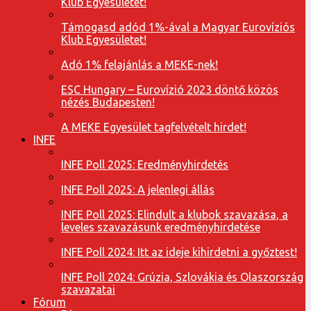
Klub Egyesületet!
Támogasd adód 1%-ával a Magyar Eurovíziós
Klub Egyesületet!
Adó 1% felajánlás a MEKE-nek!
ESC Hungary – Eurovízió 2023 döntő közös
nézés Budapesten!
A MEKE Egyesület tagfelvételt hirdet!
INFE
INFE Poll 2025: Eredményhirdetés
INFE Poll 2025: A jelenlegi állás
INFE Poll 2025: Elindult a klubok szavazása, a
leveles szavazásunk eredményhirdetése
INFE Poll 2024: Itt az ideje kihirdetni a győztest!
INFE Poll 2024: Grúzia, Szlovákia és Olaszország
szavazatai
Fórum