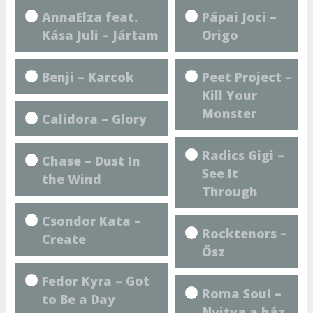
AnnaElza feat.
Pápai Joci –
Kása Juli – Jártam
Origo
Benji – Karcok
Peet Project –
Kill Your
Monster
Calidora – Glory
Radics Gigi –
Chase – Dust In
See It
the Wind
Through
Csondor Kata –
Rocktenors –
Create
Ősz
Fedor Kyra – Got
Roma Soul –
to Be a Day
Nyitva a ház