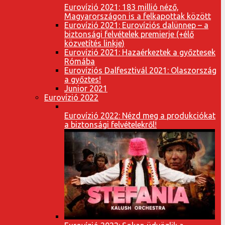
Eurovízió 2021: 183 millió néző,
Magyarországon is a felkapottak között
Eurovízió 2021: Eurovíziós dalünnep – a
biztonsági felvételek premierje (+élő
közvetítés linkje)
Eurovízió 2021: Hazaérkeztek a győztesek
Rómába
Eurovíziós Dalfesztivál 2021: Olaszország
a győztes!
Junior 2021
Eurovízió 2022
Eurovízió 2022: Nézd meg a produkciókat
a biztonsági felvételekről!