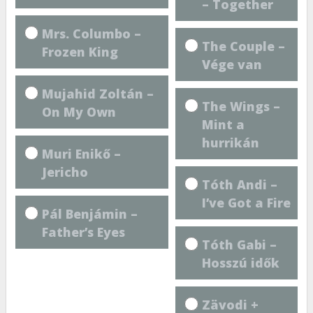
– Together
Mrs. Columbo –
The Couple –
Frozen King
Vége van
Mujahid Zoltán –
The Wings –
On My Own
Mint a
hurrikán
Muri Enikő –
Jericho
Tóth Andi –
I’ve Got a Fire
Pál Benjámin –
Father’s Eyes
Tóth Gabi –
Hosszú idők
Zävodi +