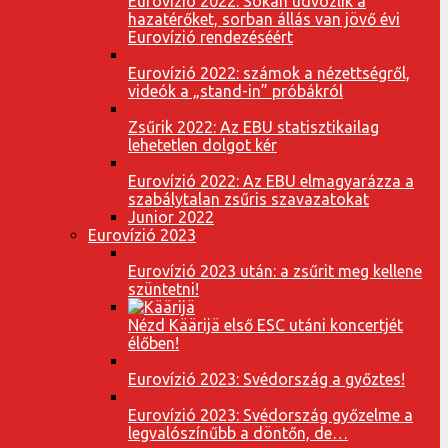
Eurovízió 2022: Sokan üdvözlik a
hazatérőket, sorban állás van jövő évi
Eurovízió rendezéséért
Eurovízió 2022: számok a nézettségről,
videók a „stand-in” próbákról
Zsűrik 2022: Az EBU statisztikailag
lehetetlen dolgot kér
Eurovízió 2022: Az EBU elmagyarázza a
szabálytalan zsűris szavazatokat
Junior 2022
Eurovízió 2023
Eurovízió 2023 után: a zsűrit meg kellene
szüntetni!
Nézd Käärijä első ESC utáni koncertjét
élőben!
Eurovízió 2023: Svédország a győztes!
Eurovízió 2023: Svédország győzelme a
legvalószínűbb a döntőn, de…