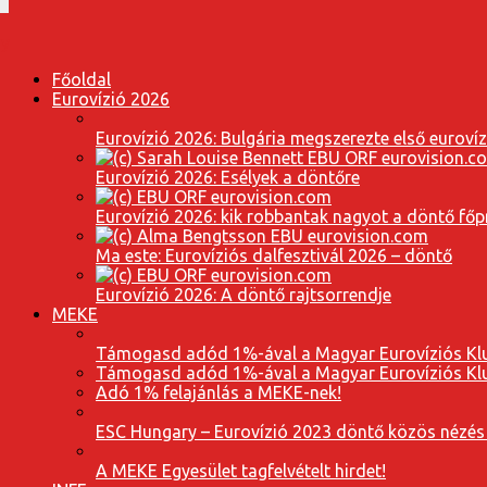
Főoldal
Eurovízió 2026
Eurovízió 2026: Bulgária megszerezte első euroví
Eurovízió 2026: Esélyek a döntőre
Eurovízió 2026: kik robbantak nagyot a döntő fő
Ma este: Eurovíziós dalfesztivál 2026 – döntő
Eurovízió 2026: A döntő rajtsorrendje
MEKE
Támogasd adód 1%-ával a Magyar Eurovíziós Klu
Támogasd adód 1%-ával a Magyar Eurovíziós Klu
Adó 1% felajánlás a MEKE-nek!
ESC Hungary – Eurovízió 2023 döntő közös nézés
A MEKE Egyesület tagfelvételt hirdet!