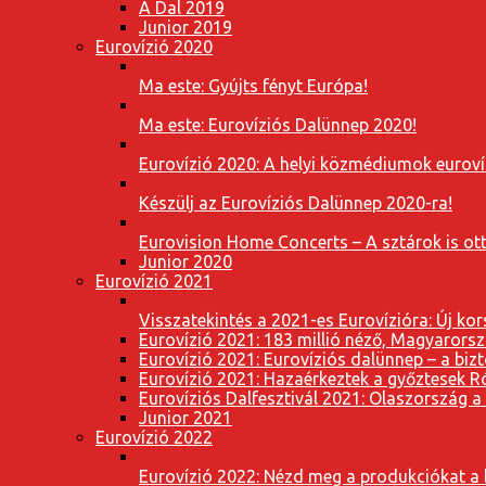
A Dal 2019
Junior 2019
Eurovízió 2020
Ma este: Gyújts fényt Európa!
Ma este: Eurovíziós Dalünnep 2020!
Eurovízió 2020: A helyi közmédiumok eurovíz
Készülj az Eurovíziós Dalünnep 2020-ra!
Eurovision Home Concerts – A sztárok is o
Junior 2020
Eurovízió 2021
Visszatekintés a 2021-es Eurovízióra: Új k
Eurovízió 2021: 183 millió néző, Magyarorsz
Eurovízió 2021: Eurovíziós dalünnep – a bizto
Eurovízió 2021: Hazaérkeztek a győztesek 
Eurovíziós Dalfesztivál 2021: Olaszország a
Junior 2021
Eurovízió 2022
Eurovízió 2022: Nézd meg a produkciókat a b