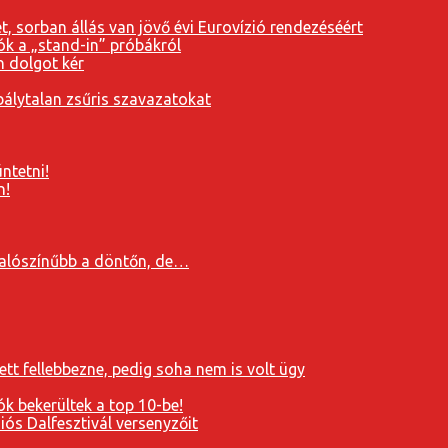
, sorban állás van jövő évi Eurovízió rendezéséért
ók a „stand-in” próbákról
n dolgot kér
álytalan zsűris szavazatokat
ntetni!
n!
valószínűbb a döntőn, de…
ett fellebbezne, pedig soha nem is volt ügy
k bekerültek a top 10-be!
ós Dalfesztivál versenyzőit