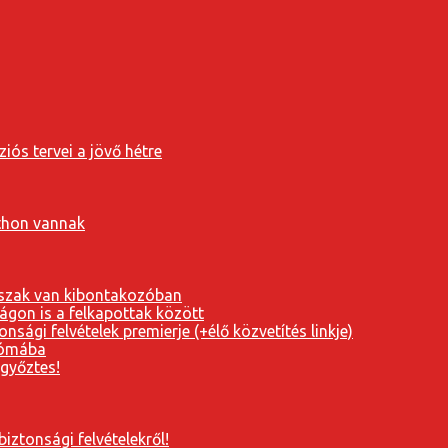
iós tervei a jövő hétre
tthon vannak
orszak van kibontakozóban
ágon is a felkapottak között
nsági felvételek premierje (+élő közvetítés linkje)
Rómába
 győztes!
iztonsági felvételekről!