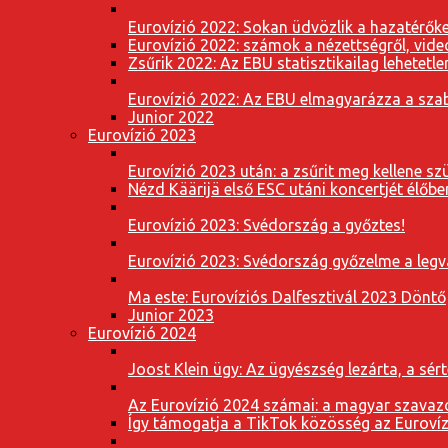
Eurovízió 2022: Sokan üdvözlik a hazatérőket
Eurovízió 2022: számok a nézettségről, vide
Zsűrik 2022: Az EBU statisztikailag lehetetle
Eurovízió 2022: Az EBU elmagyarázza a szab
Junior 2022
Eurovízió 2023
Eurovízió 2023 után: a zsűrit meg kellene szü
Nézd Käärijä első ESC utáni koncertjét élőbe
Eurovízió 2023: Svédország a győztes!
Eurovízió 2023: Svédország győzelme a leg
Ma este: Eurovíziós Dalfesztivál 2023 Döntő
Junior 2023
Eurovízió 2024
Joost Klein ügy: Az ügyészség lezárta, a sért
Az Eurovízió 2024 számai: a magyar szavazó
Így támogatja a TikTok közösség az Eurovízi