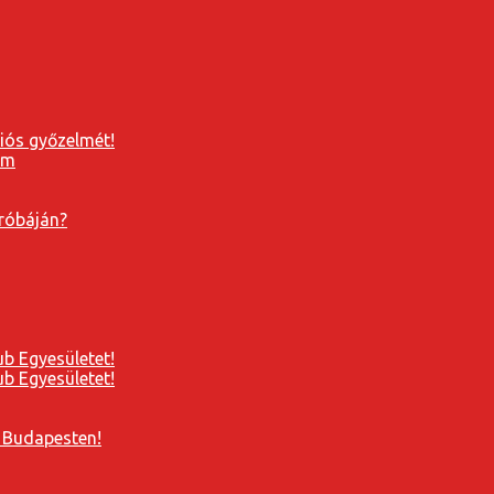
ziós győzelmét!
próbáján?
b Egyesületet!
b Egyesületet!
 Budapesten!