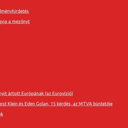
edményhirdetés
agyja a mezőnyt
yit ártott Európának (az Eurovízió)
oost Klein és Eden Golan, 15 kérdés, az MTVA büntetője
ok