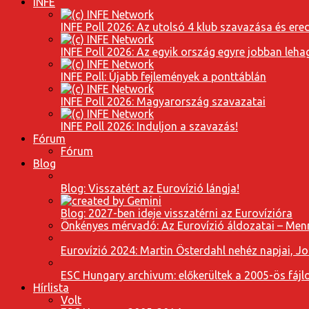
INFE
INFE Poll 2026: Az utolsó 4 klub szavazása és er
INFE Poll 2026: Az egyik ország egyre jobban leh
INFE Poll: Újabb fejlemények a ponttáblán
INFE Poll 2026: Magyarország szavazatai
INFE Poll 2026: Induljon a szavazás!
Fórum
Fórum
Blog
Blog: Visszatért az Eurovízió lángja!
Blog: 2027-ben ideje visszatérni az Eurovízióra
Önkényes mérvadó: Az Eurovízió áldozatai – Menn
Eurovízió 2024: Martin Österdahl nehéz napjai, J
ESC Hungary archivum: előkerültek a 2005-ös fájl
Hírlista
Volt