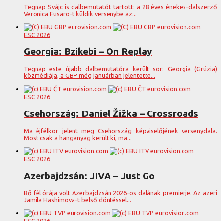
Tegnap Svájc is dalbemutatót tartott: a 28 éves énekes-dalszerző
Veronica Fusaro-t küldik versenybe az...
ESC 2026
Georgia: Bzikebi – On Replay
Tegnap este újabb dalbemutatóra került sor: Georgia (Grúzia)
közmédiája, a GBP még januárban jelentette...
ESC 2026
Csehország: Daniel Žižka – Crossroads
Ma éjfélkor jelent meg Csehország képviselőjének versenydala.
Most csak a hanganyag került ki, ma...
ESC 2026
Azerbajdzsán: JIVA – Just Go
Bő fél órája volt Azerbajdzsán 2026-os dalának premierje. Az azeri
Jamila Hashimova-t belső döntéssel...
ESC 2026