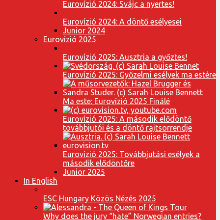
Eurovízió 2024: Svájc a nyertes!
Eurovízió 2024: A döntő esélyesei
Junior 2024
Eurovízió 2025
Eurovízió 2025: Ausztria a győztes!
Eurovízió 2025: Győzelmi esélyek ma estére
Ma este: Eurovízió 2025 Finálé
Eurovízió 2025: A második elődöntő
továbbjutói és a döntő rajtsorrendje
Eurovízió 2025: Továbbjutási esélyek a
második elődöntőre
Junior 2025
In English
ESC Hungary Közös Nézés 2025
Why does the jury “hate” Norwegian entries?