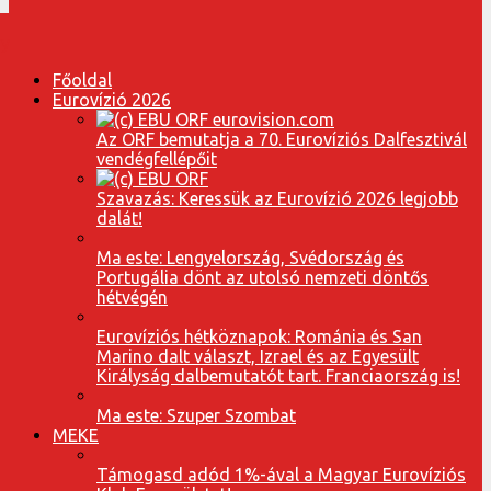
Főoldal
Eurovízió 2026
Az ORF bemutatja a 70. Eurovíziós Dalfesztivál
vendégfellépőit
Szavazás: Keressük az Eurovízió 2026 legjobb
dalát!
Ma este: Lengyelország, Svédország és
Portugália dönt az utolsó nemzeti döntős
hétvégén
Eurovíziós hétköznapok: Románia és San
Marino dalt választ, Izrael és az Egyesült
Királyság dalbemutatót tart. Franciaország is!
Ma este: Szuper Szombat
MEKE
Támogasd adód 1%-ával a Magyar Eurovíziós