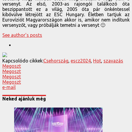
versenyt. Az első, 2003-as rajongói találkozó óta
beszippantott ez a világ, 2005 óta pár önkéntessel
kibővülve létrejött az ESC Hungary. Életben tartjuk az
Eurovíziót Magyarországon akkor is, amikor nem indítunk
versenyzőt, vagy próbálják temetni a versenyt 🙂
See author's posts
Kapcsolódo cikkek:
Csehország
,
escz2024
,
Hot
,
szavazás
Megoszt
Megoszt
Megoszt
Megoszt
e-mail
Neked ajánluk még