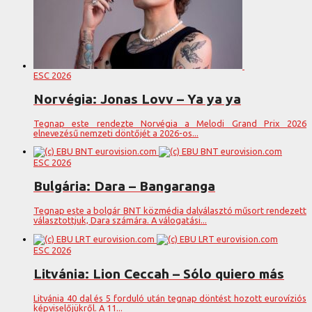
ESC 2026
Norvégia: Jonas Lovv – Ya ya ya
Tegnap este rendezte Norvégia a Melodi Grand Prix 2026
elnevezésű nemzeti döntőjét a 2026-os...
ESC 2026
Bulgária: Dara – Bangaranga
Tegnap este a bolgár BNT közmédia dalválasztó műsort rendezett
választottjuk, Dara számára. A válogatási...
ESC 2026
Litvánia: Lion Ceccah – Sólo quiero más
Litvánia 40 dal és 5 forduló után tegnap döntést hozott eurovíziós
képviselőjükről. A 11...