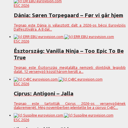
ESC 2026
Dánia: Søren Torpegaard – Før vi går hjem
Tegnap este Dánia is választott dalt a 2026-os bécsi Eurovíziós
Dalfesztiválra. A 8 dal...
ESC 2026
Észtország: Vanilla Ninja – Too Epic To Be
True
Tegnap este Észtország megtalálta nemzeti döntőjük legjobb
dalát. 12 versenyző közül három került a...
ESC 2026
Ciprus: Antigoni – Jalla
Tegnap este tartották Ciprus 2026-os versenyzőjének
dalpremierjét. Még novemberben jelentette be a ciprusi CyBC...
ESC 2026