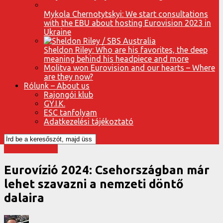
Mykola Chernotytskyi: We start consultations
with the EBU about hosting Eurovision 2023 in
Ukraine
Sheldon Riley: Who are his favorites, the deep
meaning behind his headpiece and more
Molitva won Eurovision and our hearts – Where
are they now?
Rólunk – About us
Rajongói klub
GY.I.K.
ESC tanfolyam
Adatkezelési tájékoztató
Eurovízió 2024
Eurovízió 2024: Csehországban már
lehet szavazni a nemzeti döntő
dalaira