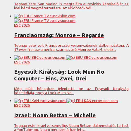
Tegnap este San Marino is megtalálta eurovíziós képviselőjét az
idei bécsi megmérettetésre. Az elődöntőkből...
ESC 2026
Franciaország: Monroe – Regarde
Tegnap este volt Franciaország versenyzőjének dalbemutatója. A
17 éves francia-amerikai származású Monroe Vata-t jelölik...
ESC 2026
Egyesült Királyság: Look Mum No
Computer – Eins, Zwei, Drei
Még múlt hónapban jelentette be az Egyesült Királyság
közmédiája, hogy a Look Mum No...
ESC 2026
Izrael: Noam Bettan – Michelle
Tegnap este Izrael versenyzője, Noam Bettan dalbemutatót tartott
a YouTube-on. Noam még januárban lett...