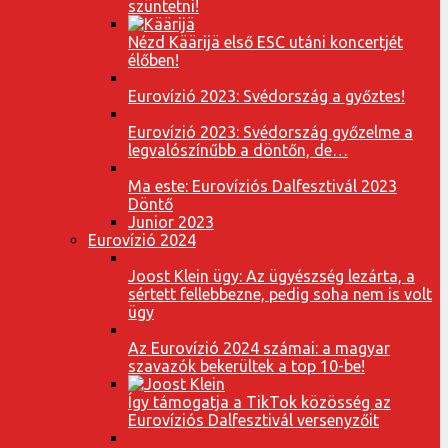
szüntetni!
Nézd Käärijä első ESC utáni koncertjét
élőben!
Eurovízió 2023: Svédország a győztes!
Eurovízió 2023: Svédország győzelme a
legvalószínűbb a döntőn, de…
Ma este: Eurovíziós Dalfesztivál 2023
Döntő
Junior 2023
Eurovízió 2024
Joost Klein ügy: Az ügyészség lezárta, a
sértett fellebbezne, pedig soha nem is volt
ügy
Az Eurovízió 2024 számai: a magyar
szavazók bekerültek a top 10-be!
Így támogatja a TikTok közösség az
Eurovíziós Dalfesztivál versenyzőit