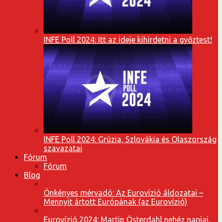
INFE Poll 2024: Itt az ideje kihirdetni a győztest!
INFE Poll 2024: Grúzia, Szlovákia és Olaszország
szavazatai
Fórum
Fórum
Blog
Önkényes mérvadó: Az Eurovízió áldozatai –
Mennyit ártott Európának (az Eurovízió)
Eurovízió 2024: Martin Österdahl nehéz napjai,