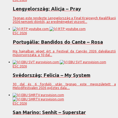
Lengyelország: Alicja – Pray
Tegnap este rendezte Lengyelország a Finał Krajowych Kwalifikacji
2026 nemzeti döntőt, az eredményeket viszont...
ESC 2026
Portugália: Bandidos do Cante – Rosa
Ma hajnalban véget ért a Festival da Canção 2026 dalválasztó
műsorsorozata. a 10 dal...
ESC 2026
Svédország: Felicia – My System
30 dal és 6 forduló után tegnap este megszületett a
Melodifestivalen 2026 győztes dala....
ESC 2026
San Marino: Senhit – Superstar