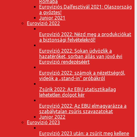
Rómába
Eurovíziós Dalfesztivál 2021: Olaszország
a győztes!
Junior 2021
Eurovízió 2022
Eurovízió 2022: Nézd meg a produkciókat
a biztonsági felvételekről!
Eurovízió 2022: Sokan üdvözlik a
hazatérőket, sorban állás van jövő évi
Eurovízió rendezéséért
Eurovízió 2022: számok a nézettségről,
videók a „stand-in” próbákról
Zsűrik 2022: Az EBU statisztikailag
lehetetlen dolgot kér
Eurovízió 2022: Az EBU elmagyarázza a
szabálytalan zsűris szavazatokat
Junior 2022
Eurovízió 2023
Eurovízió 2023 után: a zsűrit meg kellene