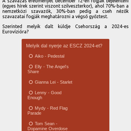
A szavazás eredményét december 12-én fogják bejelenteni
(egyes hírek szerint viszont szilveszterkor), ahol 70%-ban a
nemzetközi szavazók, 30%-ban pedig a cseh nézők
szavazatai fogják meghatározni a végső győztest.
Szerinted melyik dalt küldje Csehország a 2024-es
Eurovízióra?