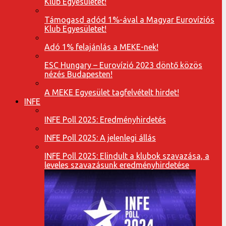
Klub Egyesületet!
Támogasd adód 1%-ával a Magyar Eurovíziós
Klub Egyesületet!
Adó 1% felajánlás a MEKE-nek!
ESC Hungary – Eurovízió 2023 döntő közös
nézés Budapesten!
A MEKE Egyesület tagfelvételt hirdet!
INFE
INFE Poll 2025: Eredményhirdetés
INFE Poll 2025: A jelenlegi állás
INFE Poll 2025: Elindult a klubok szavazása, a
leveles szavazásunk eredményhirdetése