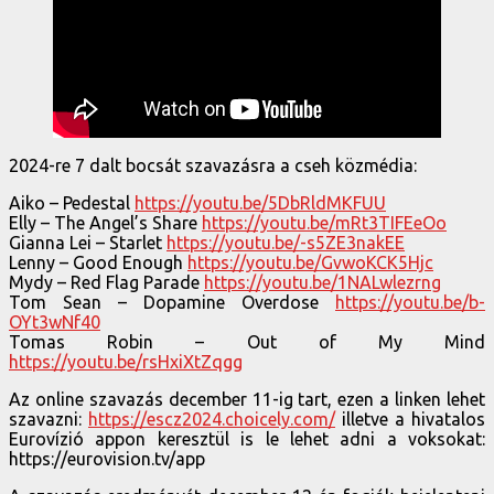
2024-re 7 dalt bocsát szavazásra a cseh közmédia:
Aiko – Pedestal
https://youtu.be/5DbRldMKFUU
Elly – The Angel’s Share
https://youtu.be/mRt3TIFEeOo
Gianna Lei – Starlet
https://youtu.be/-s5ZE3nakEE
Lenny – Good Enough
https://youtu.be/GvwoKCK5Hjc
Mydy – Red Flag Parade
https://youtu.be/1NALwlezrng
Tom Sean – Dopamine Overdose
https://youtu.be/b-
OYt3wNf40
Tomas Robin – Out of My Mind
https://youtu.be/rsHxiXtZqgg
Az online szavazás december 11-ig tart, ezen a linken lehet
szavazni:
https://escz2024.choicely.com/
illetve a hivatalos
Eurovízió appon keresztül is le lehet adni a voksokat:
https://eurovision.tv/app