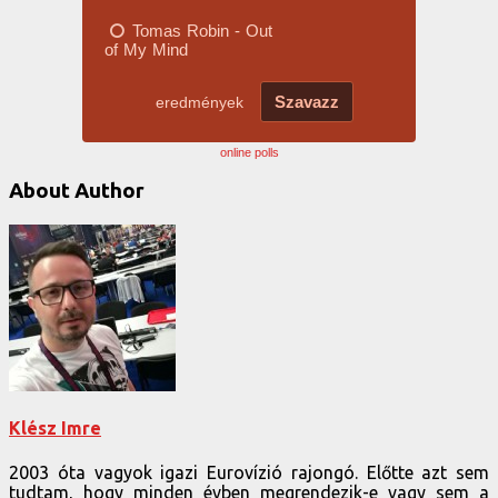
online polls
About Author
Klész Imre
2003 óta vagyok igazi Eurovízió rajongó. Előtte azt sem
tudtam, hogy minden évben megrendezik-e vagy sem a