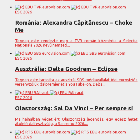
ESC 2026
Románia: Alexandra Căpitănescu – Choke
Me
Tegnap este rendezte meg a TVR román közmédia a Selecția
Națională 2026 nevű nemzeti...
ESC 2026
Ausztrália: Delta Goodrem – Eclipse
Tegnap este tartotta az ausztrál SBS médiavállalat idei eurovíziós
versenyzőjük dalpremierjét a YouTube-on. Delta...
ESC 2026
Olaszország: Sal Da Vinci – Per sempre sì
Ma hajnalban véget ért Olaszország legendás, egy egész hetet
átölelő dalfesztiválja, a Sanremo 2026....
ESC 2026