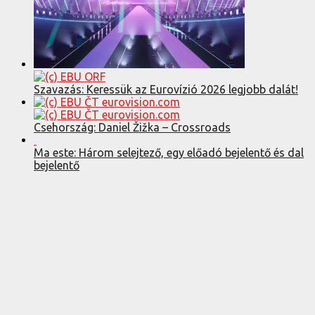
Szavazás: Keressük az Eurovízió 2026 legjobb dalát!
Csehország: Daniel Žižka – Crossroads
Ma este: Három selejtező, egy előadó bejelentő és dal
bejelentő