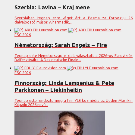
Szerbia: Lavina – Kraj mene
Szerbiában tegnap este véget ért a Pesma za Evroviziju 26
dalválogató műsor. A harmadik,...
ESC 2026
Németország: Sarah Engels – Fire
Tegnap este Németország is dalt választott a 2026-os Eurovíziós
Dalfesztiválra. A Das deutsche Finale...
ESC 2026
Finnország: Linda Lampenius & Pete
Parkkonen – Liekinheitin
Tegnap este rendezte meg a finn YLE közmédia az Uuden Musiikin
Kilpailu 2026 nevű...