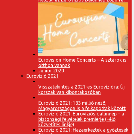
Eurovision Home Concerts – A sztárok is
otthon vannak
Junior 2020
Eurovízió 2021
Visszatekintés a 2021-es Eurovízióra: Új
korszak van kibontakozóban
Eurovízió 2021: 183 millió néző,
Magyarországon is a felkapottak között
Eurovízió 2021: Eurovíziós dalünnep – a
biztonsági felvételek premierje (+élő
közvetítés linkje)
Eurovízió 2021: Hazaérkeztek a győztesek