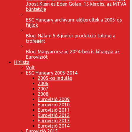
Joost Klein és Eden Golan, 15 kérdés, az MTVA
büntetője
ESC Hungary archivum: előkerültek a 2005-ös
fájlok
Blog: Nálam 5-6 junior produkció tolong a
trófeáért
Blog: Magyarország 2024-ben is kihagyja az
Eurovíziót
Hírlista
Volt
ESC Hungary 2005-2014
2005-ös indulás
2006
2007
2008
Eurovízió 2009
Eurovízió 2010
Eurovízió 2011
Eurovízió 2012
Eurovízió 2013
Eurovízió 2014
Eurovízió 2015