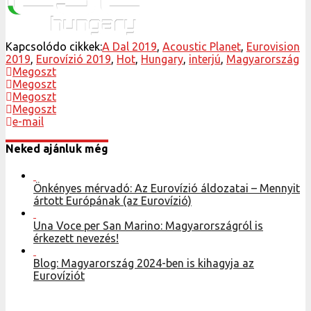
Kapcsolódo cikkek:
A Dal 2019
,
Acoustic Planet
,
Eurovision
2019
,
Eurovízió 2019
,
Hot
,
Hungary
,
interjú
,
Magyarország
Megoszt
Megoszt
Megoszt
Megoszt
e-mail
Neked ajánluk még
Önkényes mérvadó: Az Eurovízió áldozatai – Mennyit
ártott Európának (az Eurovízió)
Una Voce per San Marino: Magyarországról is
érkezett nevezés!
Blog: Magyarország 2024-ben is kihagyja az
Eurovíziót