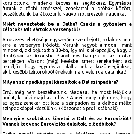
körülöttünk, mindenki kedves és segítőkész. Egymásba
futunk a többi zenésszel, zenekarral a próbák között,
beszélgetünk, barátkozunk. Nagyon jól érezzük magunkat.
Miért neveztetek be a Dalba? Csakis a győzelem a
célotok? Mit vártok a versenytől?
A nevezés lehetősége egyszerűen szembejött, a dalunk nem
erre a versenyre íródott. Merünk nagyot álmodni, mint
mindenki, aki bejutott a 30-ba, így mi is elképzeljük, hogy a
döntőben az Acoustic Planet név hangzik el az utolsó
percekben. Viszont (még) kevésbé ismert zenekarként azt
reméljük, hogy egymásra találhatunk a közönségünkkel,
akik később telitorokból énekelik majd velünk a dalainkat!
Milyen színpadképpel készültök a Dal színpadára?
Erről még nem beszélhetünk, ráadásul, ha most lelőjük a
poént, ki nézi majd az adást? Annyit megsúghatunk, hogy
az egész zenekar ott lesz a színpadon és a dalhoz méltó
színpadképpel készülünk. (Köszönet a profi stábnak!)
Mennyire szoktátok követni a Dalt és az Eurovíziót?
Vannak kedvenc Eurovíziós dalaitok, előadóitok?
Zséka egyből rávágta erre a kérdésre, hogy „Loreen,