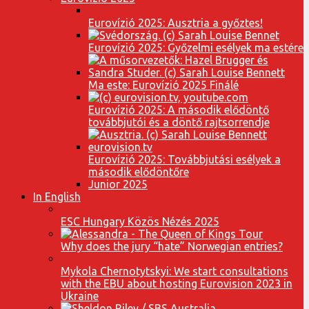
Eurovízió 2025: Ausztria a győztes!
Eurovízió 2025: Győzelmi esélyek ma estére
Ma este: Eurovízió 2025 Finálé
Eurovízió 2025: A második elődöntő
továbbjutói és a döntő rajtsorrendje
Eurovízió 2025: Továbbjutási esélyek a
második elődöntőre
Junior 2025
In English
ESC Hungary Közös Nézés 2025
Why does the jury “hate” Norwegian entries?
Mykola Chernotytskyi: We start consultations
with the EBU about hosting Eurovision 2023 in
Ukraine