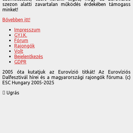
szezon alatti zavartalan működés érdekében támogass
minket!
Bővebben itt!
Impresszum
GY.I.K.
Fórum
Rajongók
Volt
Bejelentkezés
GDPR
2005 óta kutatjuk az Eurovízió titkát! Az Eurovíziós
Dalfesztivál hírei és a magyarországi rajongók fóruma. (c)
ESC Hungary 2005-2025
Ugrás