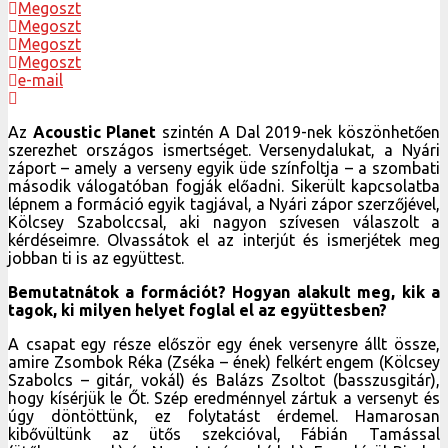
Megoszt
Megoszt
Megoszt
Megoszt
e-mail
Az
Acoustic Planet
szintén A Dal 2019-nek köszönhetően
szerezhet országos ismertséget. Versenydalukat, a Nyári
záport – amely a verseny egyik üde színfoltja – a szombati
második válogatóban fogják előadni. Sikerült kapcsolatba
lépnem a formáció egyik tagjával, a Nyári zápor szerzőjével,
Kölcsey Szabolccsal, aki nagyon szívesen válaszolt a
kérdéseimre. Olvassátok el az interjút és ismerjétek meg
jobban ti is az együttest.
Bemutatnátok a formációt? Hogyan alakult meg, kik a
tagok, ki milyen helyet foglal el az együttesben?
A csapat egy része először egy ének versenyre állt össze,
amire Zsombok Réka (Zséka – ének) felkért engem (Kölcsey
Szabolcs – gitár, vokál) és Balázs Zsoltot (basszusgitár),
hogy kísérjük le Őt. Szép eredménnyel zártuk a versenyt és
úgy döntöttünk, ez folytatást érdemel. Hamarosan
kibővültünk az ütős szekcióval, Fábián Tamással