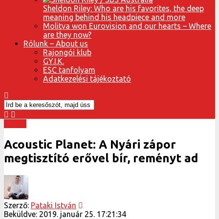
Sheldon Riley: Who are his favorites, the deep
meaning behind his headpiece and more
Molitva won Eurovision and our hearts – Where
are they now?
Rólunk – About us
Rajongói klub
GY.I.K.
ESC tanfolyam
Adatkezelési tájékoztató
Interjú
Acoustic Planet: A Nyári zápor
megtisztító erővel bír, reményt ad
Szerző:
Pataki István
Beküldve:
2019. január 25. 17:21:34