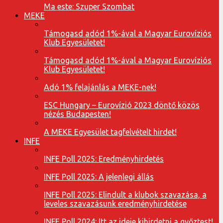
Ma este: Szuper Szombat
MEKE
Támogasd adód 1%-ával a Magyar Eurovíziós
Klub Egyesületet!
Támogasd adód 1%-ával a Magyar Eurovíziós
Klub Egyesületet!
Adó 1% felajánlás a MEKE-nek!
ESC Hungary – Eurovízió 2023 döntő közös
nézés Budapesten!
A MEKE Egyesület tagfelvételt hirdet!
INFE
INFE Poll 2025: Eredményhirdetés
INFE Poll 2025: A jelenlegi állás
INFE Poll 2025: Elindult a klubok szavazása, a
leveles szavazásunk eredményhirdetése
INFE Poll 2024: Itt az ideje kihirdetni a győztest!