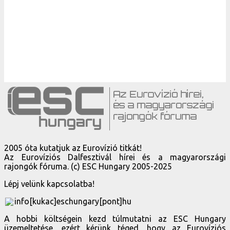
2005 óta kutatjuk az Eurovízió titkát!
Az Eurovíziós Dalfesztivál hírei és a magyarországi
rajongók fóruma. (c) ESC Hungary 2005-2025
Lépj velünk kapcsolatba!
info[kukac]eschungary[pont]hu
A hobbi költségein kezd túlmutatni az ESC Hungary
üzemeltetése, ezért kérünk téged, hogy az Eurovíziós