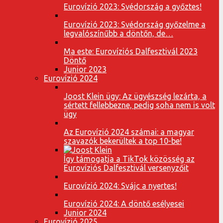
Eurovízió 2023: Svédország a győztes!
Eurovízió 2023: Svédország győzelme a
legvalószínűbb a döntőn, de…
Ma este: Eurovíziós Dalfesztivál 2023
Döntő
Junior 2023
Eurovízió 2024
Joost Klein ügy: Az ügyészség lezárta, a
sértett fellebbezne, pedig soha nem is volt
ügy
Az Eurovízió 2024 számai: a magyar
szavazók bekerültek a top 10-be!
Így támogatja a TikTok közösség az
Eurovíziós Dalfesztivál versenyzőit
Eurovízió 2024: Svájc a nyertes!
Eurovízió 2024: A döntő esélyesei
Junior 2024
Eurovízió 2025