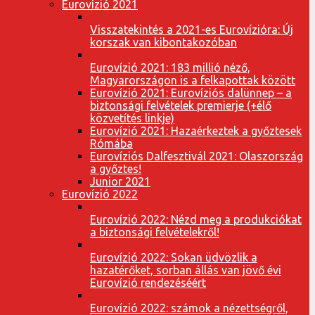
Eurovízió 2021
Visszatekintés a 2021-es Eurovízióra: Új
korszak van kibontakozóban
Eurovízió 2021: 183 millió néző,
Magyarországon is a felkapottak között
Eurovízió 2021: Eurovíziós dalünnep – a
biztonsági felvételek premierje (+élő
közvetítés linkje)
Eurovízió 2021: Hazaérkeztek a győztesek
Rómába
Eurovíziós Dalfesztivál 2021: Olaszország
a győztes!
Junior 2021
Eurovízió 2022
Eurovízió 2022: Nézd meg a produkciókat
a biztonsági felvételekről!
Eurovízió 2022: Sokan üdvözlik a
hazatérőket, sorban állás van jövő évi
Eurovízió rendezéséért
Eurovízió 2022: számok a nézettségről,