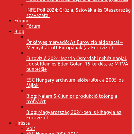
INFE Poll 2024: Grúzia, Szlovákia és Olaszország
szavazatai
Fórum
Fórum
Blog
Önkényes mérvadó: Az Eurovízió áldozatai –
Mennyit ártott Európának (az Eurovízió)
Eurovízió 2024: Martin Österdahl nehéz napjai,
Joost Klein és Eden Golan, 15 kérdés, az MTVA
büntetője
ESC Hungary archivum: előkerültek a 2005-ös
fájlok
Blog: Nálam 5-6 junior produkció tolong a
trófeáért
Blog: Magyarország 2024-ben is kihagyja az
Eurovíziót
Hírlista
Volt
ESC Hungary 2005-2014