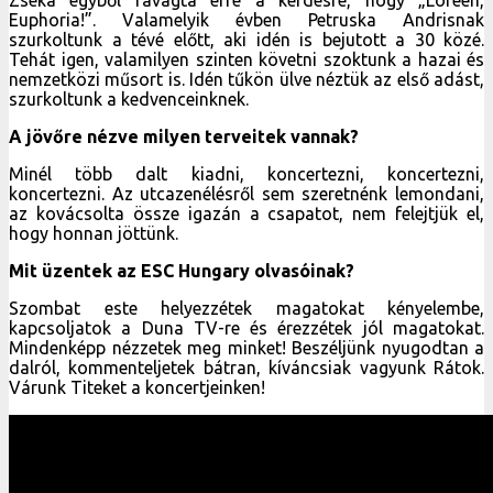
Euphoria!”. Valamelyik évben Petruska Andrisnak
szurkoltunk a tévé előtt, aki idén is bejutott a 30 közé.
Tehát igen, valamilyen szinten követni szoktunk a hazai és
nemzetközi műsort is. Idén tűkön ülve néztük az első adást,
szurkoltunk a kedvenceinknek.
A jövőre nézve milyen terveitek vannak?
Minél több dalt kiadni, koncertezni, koncertezni,
koncertezni. Az utcazenélésről sem szeretnénk lemondani,
az kovácsolta össze igazán a csapatot, nem felejtjük el,
hogy honnan jöttünk.
Mit üzentek az ESC Hungary olvasóinak?
Szombat este helyezzétek magatokat kényelembe,
kapcsoljatok a Duna TV-re és érezzétek jól magatokat.
Mindenképp nézzetek meg minket! Beszéljünk nyugodtan a
dalról, kommenteljetek bátran, kíváncsiak vagyunk Rátok.
Várunk Titeket a koncertjeinken!