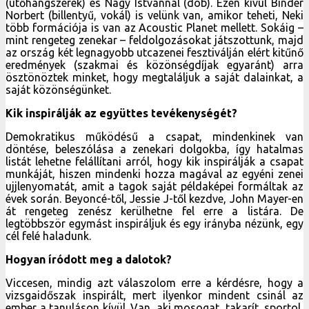
(ütőhangszerek) és Nagy Istvánnal (dob). Ezen kívül Binder
Norbert (billentyű, vokál) is velünk van, amikor teheti, Neki
több formációja is van az Acoustic Planet mellett. Sokáig –
mint rengeteg zenekar – feldolgozásokat játszottunk, majd
az ország két legnagyobb utcazenei fesztiválján elért kitűnő
eredmények (szakmai és közönségdíjak egyaránt) arra
ösztönöztek minket, hogy megtaláljuk a saját dalainkat, a
saját közönségünket.
Kik inspirálják az együttes tevékenységét?
Demokratikus működésű a csapat, mindenkinek van
döntése, beleszólása a zenekari dolgokba, így hatalmas
listát lehetne felállítani arról, hogy kik inspirálják a csapat
munkáját, hiszen mindenki hozza magával az egyéni zenei
ujjlenyomatát, amit a tagok saját példaképei formáltak az
évek során. Beyoncé-től, Jessie J-től kezdve, John Mayer-en
át rengeteg zenész kerülhetne fel erre a listára. De
legtöbbször egymást inspiráljuk és egy irányba nézünk, egy
cél felé haladunk.
Hogyan íródott meg a dalotok?
Viccesen, mindig azt válaszolom erre a kérdésre, hogy a
vizsgaidőszak inspirált, mert ilyenkor mindent csinál az
ember a tanuláson kívül. Van, aki mosogat, takarít, sportol,