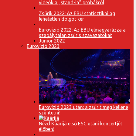
videók a „stand-in” próbákról
Zsűrik 2022: Az EBU statisztikailag
lehetetlen dolgot kér
Eurovízió 2022: Az EBU elmagyarázza a
szabálytalan zsűris szavazatokat
Junior 2022
Eurovízió 2023
Eurovízió 2023 után: a zsűrit meg kellene
szüntetni!
Nézd Käärijä első ESC utáni koncertjét
élőben!