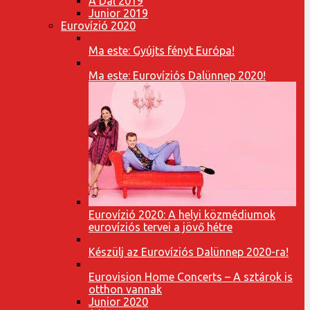
A Dal 2019
Junior 2019
Eurovízió 2020
Ma este: Gyújts fényt Európa!
Ma este: Eurovíziós Dalünnep 2020!
Eurovízió 2020: A helyi közmédiumok
eurovíziós tervei a jövő hétre
Készülj az Eurovíziós Dalünnep 2020-ra!
Eurovision Home Concerts – A sztárok is
otthon vannak
Junior 2020