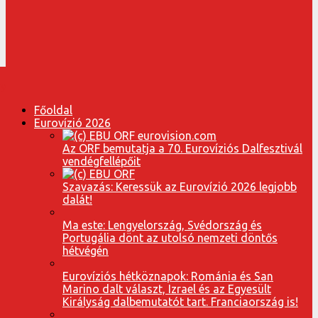
Főoldal
Eurovízió 2026
Az ORF bemutatja a 70. Eurovíziós Dalfesztivál
vendégfellépőit
Szavazás: Keressük az Eurovízió 2026 legjobb
dalát!
Ma este: Lengyelország, Svédország és
Portugália dönt az utolsó nemzeti döntős
hétvégén
Eurovíziós hétköznapok: Románia és San
Marino dalt választ, Izrael és az Egyesült
Királyság dalbemutatót tart. Franciaország is!