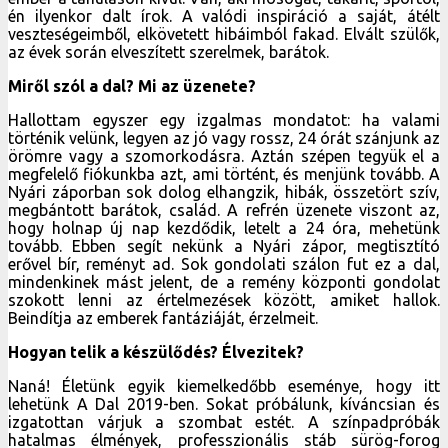
én ilyenkor dalt írok. A valódi inspiráció a saját, átélt
veszteségeimből, elkövetett hibáimból fakad. Elvált szülők,
az évek során elveszített szerelmek, barátok.
Miről szól a dal? Mi az üzenete?
Hallottam egyszer egy izgalmas mondatot: ha valami
történik velünk, legyen az jó vagy rossz, 24 órát szánjunk az
örömre vagy a szomorkodásra. Aztán szépen tegyük el a
megfelelő fiókunkba azt, ami történt, és menjünk tovább. A
Nyári záporban sok dolog elhangzik, hibák, összetört szív,
megbántott barátok, család. A refrén üzenete viszont az,
hogy holnap új nap kezdődik, letelt a 24 óra, mehetünk
tovább. Ebben segít nekünk a Nyári zápor, megtisztító
erővel bír, reményt ad. Sok gondolati szálon fut ez a dal,
mindenkinek mást jelent, de a remény központi gondolat
szokott lenni az értelmezések között, amiket hallok.
Beindítja az emberek fantáziáját, érzelmeit.
Hogyan telik a készülődés? Élvezitek?
Naná! Életünk egyik kiemelkedőbb eseménye, hogy itt
lehetünk A Dal 2019-ben. Sokat próbálunk, kíváncsian és
izgatottan várjuk a szombat estét. A színpadpróbák
hatalmas élmények, professzionális stáb sürög-forog