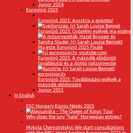
Junior 2024
Eurovízió 2025
Eurovízió 2025: Ausztria a győztes!
Eurovízió 2025: Győzelmi esélyek ma estére
Ma este: Eurovízió 2025 Finálé
Eurovízió 2025: A második elődöntő
továbbjutói és a döntő rajtsorrendje
Eurovízió 2025: Továbbjutási esélyek a
második elődöntőre
Junior 2025
In English
ESC Hungary Közös Nézés 2025
Why does the jury “hate” Norwegian entries?
Mykola Chernotytskyi: We start consultations
with the EBU about hosting Eurovision 2023 in