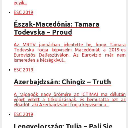
egyik...
ESC 2019
Észak-Macedónia: Tamara
Todevska – Proud
Az MRTV januárban jelentette be, hogy Tamara
Todevska fogja képviselni Macedóniát a 2019-es
Eurovíziós Dalfesztiválon. Az Eurovízió már nem
ismeretlen a kétségkívül...
ESC 2019
Azerbajdzsán: Chingiz – Truth
A rajongók nagy örömére az ICTIMAI ma délután
véget vetett a titkolózásnak, és bemutatta azt az
előadót, aki Azerbajdzsánt fogja képviselni a...
ESC 2019
Lengyelország: Tulia – Pali Się