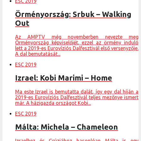
ESC 2019
Örményország: Srbuk – Walking
Out
Az AMPTV még novemberben nevezte meg
Örményország képviselőjét, ezzel az örmény induló
lett a 2019-es Eurovíziós Dalfesztivál első versenyzője.
A dal bemutatását...
ESC 2019
Izrael: Kobi Marimi – Home
Ma este Izrael is bemutatta dalát, így egy dal híján a
2019-es Eurovíziós Dalfesztivál teljes mezőnye ismert
már. A házigazda országot Kobi...
ESC 2019
Málta: Michela – Chameleon
Izraelhez és Grúziához hasonlóan Málta is egy