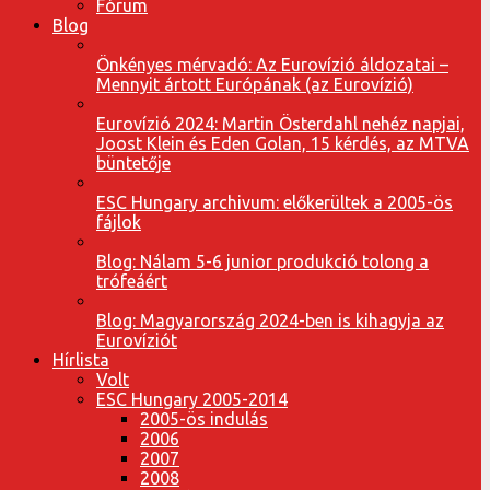
Fórum
Blog
Önkényes mérvadó: Az Eurovízió áldozatai –
Mennyit ártott Európának (az Eurovízió)
Eurovízió 2024: Martin Österdahl nehéz napjai,
Joost Klein és Eden Golan, 15 kérdés, az MTVA
büntetője
ESC Hungary archivum: előkerültek a 2005-ös
fájlok
Blog: Nálam 5-6 junior produkció tolong a
trófeáért
Blog: Magyarország 2024-ben is kihagyja az
Eurovíziót
Hírlista
Volt
ESC Hungary 2005-2014
2005-ös indulás
2006
2007
2008