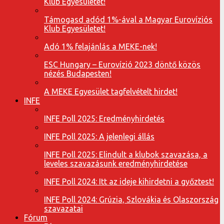
Klub Egyesületet!
Támogasd adód 1%-ával a Magyar Eurovíziós
Klub Egyesületet!
Adó 1% felajánlás a MEKE-nek!
ESC Hungary – Eurovízió 2023 döntő közös
nézés Budapesten!
A MEKE Egyesület tagfelvételt hirdet!
INFE
INFE Poll 2025: Eredményhirdetés
INFE Poll 2025: A jelenlegi állás
INFE Poll 2025: Elindult a klubok szavazása, a
leveles szavazásunk eredményhirdetése
INFE Poll 2024: Itt az ideje kihirdetni a győztest!
INFE Poll 2024: Grúzia, Szlovákia és Olaszország
szavazatai
Fórum