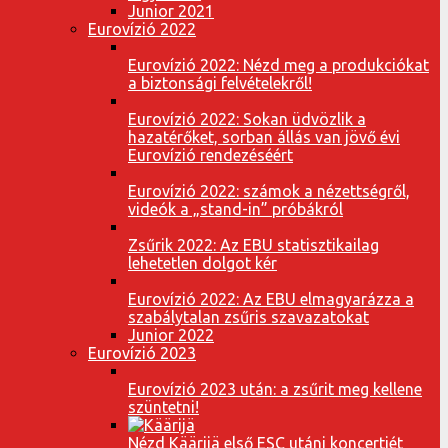
Junior 2021
Eurovízió 2022
Eurovízió 2022: Nézd meg a produkciókat
a biztonsági felvételekről!
Eurovízió 2022: Sokan üdvözlik a
hazatérőket, sorban állás van jövő évi
Eurovízió rendezéséért
Eurovízió 2022: számok a nézettségről,
videók a „stand-in” próbákról
Zsűrik 2022: Az EBU statisztikailag
lehetetlen dolgot kér
Eurovízió 2022: Az EBU elmagyarázza a
szabálytalan zsűris szavazatokat
Junior 2022
Eurovízió 2023
Eurovízió 2023 után: a zsűrit meg kellene
szüntetni!
Nézd Käärijä első ESC utáni koncertjét