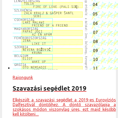
Rajongunk
Szavazási segédlet 2019
Elkészült a szavazási segédlet a 2019-es Eurovíziós
Dalfesztivál döntőihez. A döntő szavazólapja a
szokásos módon viszonylag üres, ezt majd később
kell kitölteni....