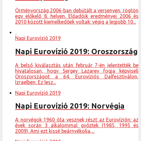
Örményország 2006-ban debütált a versenyen, rögtön
egy előkelő 8. helyen. Előadóik eredményei 2006 és
2010 között kiemelkedőek voltak: végig a legjobb 10...
Napi Eurovízió 2019
Napi Eurovízió 2019: Oroszország
A belső kiválasztás után február 7-én jelentették be
hivatalosan, hogy Sergey Lazarev fogja képviseli
Oroszországot a 64. Eurovíziós Dalfesztiválon,
Izraelben. Ez lesz...
Napi Eurovízió 2019
Napi Eurovízió 2019: Norvégia
A norvégok 1960 óta vesznek részt az Eurovízión: az
évek során 3 alkalommal győztek (1985, 1995 és
2009). Ami ezt kissé beárnyékolja,...