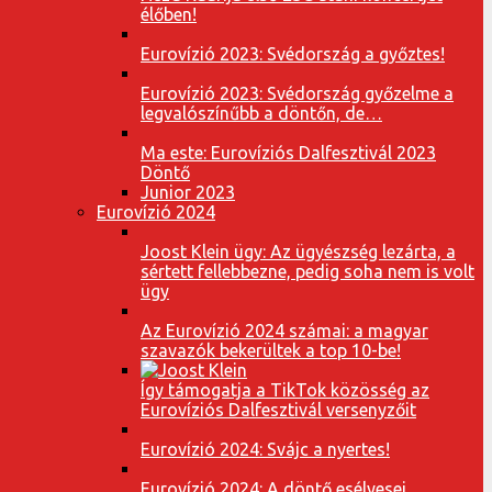
élőben!
Eurovízió 2023: Svédország a győztes!
Eurovízió 2023: Svédország győzelme a
legvalószínűbb a döntőn, de…
Ma este: Eurovíziós Dalfesztivál 2023
Döntő
Junior 2023
Eurovízió 2024
Joost Klein ügy: Az ügyészség lezárta, a
sértett fellebbezne, pedig soha nem is volt
ügy
Az Eurovízió 2024 számai: a magyar
szavazók bekerültek a top 10-be!
Így támogatja a TikTok közösség az
Eurovíziós Dalfesztivál versenyzőit
Eurovízió 2024: Svájc a nyertes!
Eurovízió 2024: A döntő esélyesei