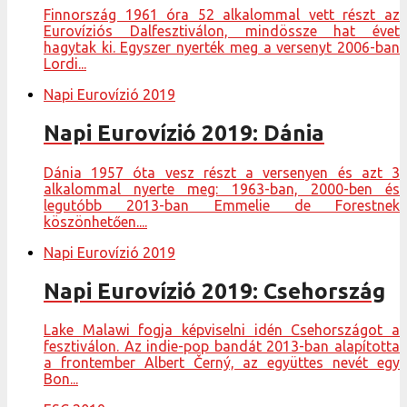
Finnország 1961 óra 52 alkalommal vett részt az
Eurovíziós Dalfesztiválon, mindössze hat évet
hagytak ki. Egyszer nyerték meg a versenyt 2006-ban
Lordi...
Napi Eurovízió 2019
Napi Eurovízió 2019: Dánia
Dánia 1957 óta vesz részt a versenyen és azt 3
alkalommal nyerte meg: 1963-ban, 2000-ben és
legutóbb 2013-ban Emmelie de Forestnek
köszönhetően....
Napi Eurovízió 2019
Napi Eurovízió 2019: Csehország
Lake Malawi fogja képviselni idén Csehországot a
fesztiválon. Az indie-pop bandát 2013-ban alapította
a frontember Albert Černý, az együttes nevét egy
Bon...