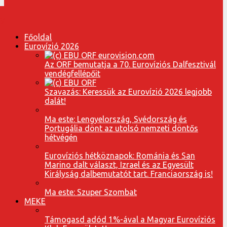
Főoldal
Eurovízió 2026
Az ORF bemutatja a 70. Eurovíziós Dalfesztivál
vendégfellépőit
Szavazás: Keressük az Eurovízió 2026 legjobb
dalát!
Ma este: Lengyelország, Svédország és
Portugália dönt az utolsó nemzeti döntős
hétvégén
Eurovíziós hétköznapok: Románia és San
Marino dalt választ, Izrael és az Egyesült
Királyság dalbemutatót tart. Franciaország is!
Ma este: Szuper Szombat
MEKE
Támogasd adód 1%-ával a Magyar Eurovíziós