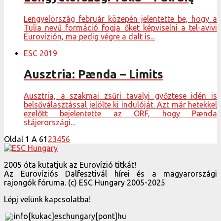
Lengyelország február közepén jelentette be, hogy a
Tulia nevű formáció fogja őket képviselni a tel-avivi
Eurovízión, ma pedig végre a dalt is...
ESC 2019
Ausztria: Pænda – Limits
Ausztria, a szakmai zsűri tavalyi győztese idén is
belsőválasztással jelölte ki indulóját. Azt már hetekkel
ezelőtt bejelentette az ORF, hogy Pænda
stájerországi...
Oldal 1 A 6
1
2
3
4
5
6
2005 óta kutatjuk az Eurovízió titkát!
Az Eurovíziós Dalfesztivál hírei és a magyarországi
rajongók fóruma. (c) ESC Hungary 2005-2025
Lépj velünk kapcsolatba!
info[kukac]eschungary[pont]hu