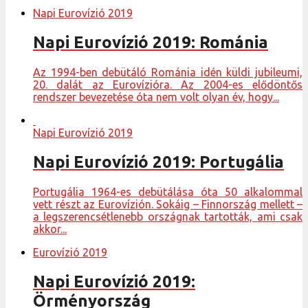
Napi Eurovízió 2019
Napi Eurovízió 2019: Románia
Az 1994-ben debütáló Románia idén küldi jubileumi,
20. dalát az Eurovízióra. Az 2004-es elődöntős
rendszer bevezetése óta nem volt olyan év, hogy...
Napi Eurovízió 2019
Napi Eurovízió 2019: Portugália
Portugália 1964-es debütálása óta 50 alkalommal
vett részt az Eurovízión. Sokáig – Finnország mellett –
a legszerencsétlenebb országnak tartották, ami csak
akkor...
Eurovízió 2019
Napi Eurovízió 2019:
Örményország