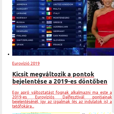
Eurovízió 2019
Kicsit megváltozik a pontok
bejelentése a 2019-es döntőben
Egy apró változtatást fognak alkalmazni ma este a
2019-es Eurovíziós Dalfesztivál pontjainak
bejelentésénél, így az izgalmak (és az indulatok is) a
tetőfokára...