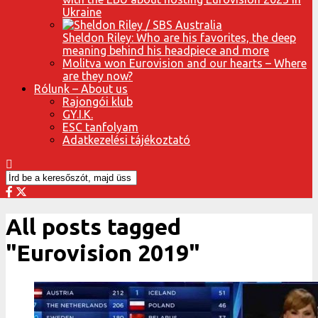
Ukraine
Sheldon Riley: Who are his favorites, the deep
meaning behind his headpiece and more
Molitva won Eurovision and our hearts – Where
are they now?
Rólunk – About us
Rajongói klub
GY.I.K.
ESC tanfolyam
Adatkezelési tájékoztató
All posts tagged
"Eurovision 2019"