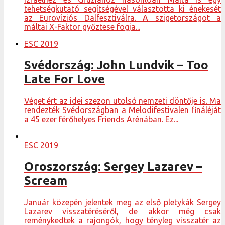
tehetségkutató segítségével választotta ki énekesét
az Eurovíziós Dalfesztiválra. A szigetországot a
máltai X-Faktor győztese fogja...
ESC 2019
Svédország: John Lundvik – Too
Late For Love
Véget ért az idei szezon utolsó nemzeti döntője is. Ma
rendezték Svédországban a Melodifestivalen fináléját
a 45 ezer férőhelyes Friends Arénában. Ez...
ESC 2019
Oroszország: Sergey Lazarev –
Scream
Január közepén jelentek meg az első pletykák Sergey
Lazarev visszatéréséről, de akkor még csak
reménykedtek a rajongók, hogy tényleg visszatér az