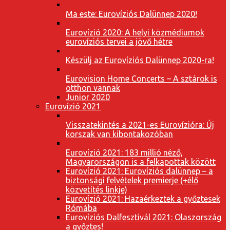
Ma este: Eurovíziós Dalünnep 2020!
Eurovízió 2020: A helyi közmédiumok
eurovíziós tervei a jövő hétre
Készülj az Eurovíziós Dalünnep 2020-ra!
Eurovision Home Concerts – A sztárok is
otthon vannak
Junior 2020
Eurovízió 2021
Visszatekintés a 2021-es Eurovízióra: Új
korszak van kibontakozóban
Eurovízió 2021: 183 millió néző,
Magyarországon is a felkapottak között
Eurovízió 2021: Eurovíziós dalünnep – a
biztonsági felvételek premierje (+élő
közvetítés linkje)
Eurovízió 2021: Hazaérkeztek a győztesek
Rómába
Eurovíziós Dalfesztivál 2021: Olaszország
a győztes!