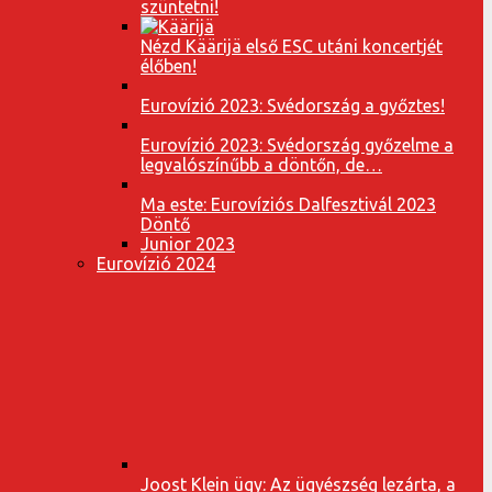
szüntetni!
Nézd Käärijä első ESC utáni koncertjét
élőben!
Eurovízió 2023: Svédország a győztes!
Eurovízió 2023: Svédország győzelme a
legvalószínűbb a döntőn, de…
Ma este: Eurovíziós Dalfesztivál 2023
Döntő
Junior 2023
Eurovízió 2024
Joost Klein ügy: Az ügyészség lezárta, a