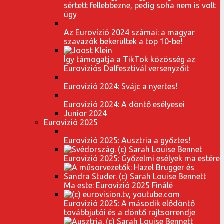
sértett fellebbezne, pedig soha nem is volt
ügy
Az Eurovízió 2024 számai: a magyar
szavazók bekerültek a top 10-be!
Így támogatja a TikTok közösség az
Eurovíziós Dalfesztivál versenyzőit
Eurovízió 2024: Svájc a nyertes!
Eurovízió 2024: A döntő esélyesei
Junior 2024
Eurovízió 2025
Eurovízió 2025: Ausztria a győztes!
Eurovízió 2025: Győzelmi esélyek ma estére
Ma este: Eurovízió 2025 Finálé
Eurovízió 2025: A második elődöntő
továbbjutói és a döntő rajtsorrendje