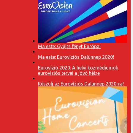
Ma este: Gyújts fényt Európa!
Ma este: Eurovíziós Dalünnep 2020!
Eurovízió 2020: A helyi közmédiumok
eurovíziós tervei a jövő hétre
Készülj az Eurovíziós Dalünnep 2020-ra!