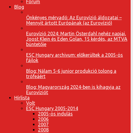
Fórum
Blog
Önkényes mérvadó: Az Eurovízió áldozatai –
Mennyit ártott Európának (az Eurovízió)
Eurovízió 2024: Martin Österdahl nehéz napjai,
Joost Klein és Eden Golan, 15 kérdés, az MTVA
büntetője
ESC Hungary archivum: előkerültek a 2005-ös
fájlok
Blog: Nálam 5-6 junior produkció tolong a
trófeáért
Blog: Magyarország 2024-ben is kihagyja az
Eurovíziót
Hírlista
Volt
ESC Hungary 2005-2014
2005-ös indulás
2006
2007
2008