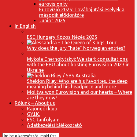
Eurovízió 2025: Továbbjutási esélyek a
második elődöntőre
Junior 2025
In English
ESC Hungary Közös Nézés 2025
Why does the jury “hate” Norwegian entries?
Mykola Chernotytskyi: We start consultations
with the EBU about hosting Eurovision 2023 in
Ukraine
Sheldon Riley: Who are his favorites, the deep
meaning behind his headpiece and more
Molitva won Eurovision and our hearts – Where
are they now?
Rólunk – About us
Rajongói klub
GY.I.K.
ESC tanfolyam
Adatkezelési tájékoztató