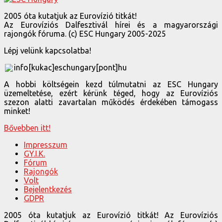
2005 óta kutatjuk az Eurovízió titkát!
Az Eurovíziós Dalfesztivál hírei és a magyarországi
rajongók fóruma. (c) ESC Hungary 2005-2025
Lépj velünk kapcsolatba!
info[kukac]eschungary[pont]hu
A hobbi költségein kezd túlmutatni az ESC Hungary
üzemeltetése, ezért kérünk téged, hogy az Eurovíziós
szezon alatti zavartalan működés érdekében támogass
minket!
Bővebben itt!
Impresszum
GY.I.K.
Fórum
Rajongók
Volt
Bejelentkezés
GDPR
2005 óta kutatjuk az Eurovízió titkát! Az Eurovíziós