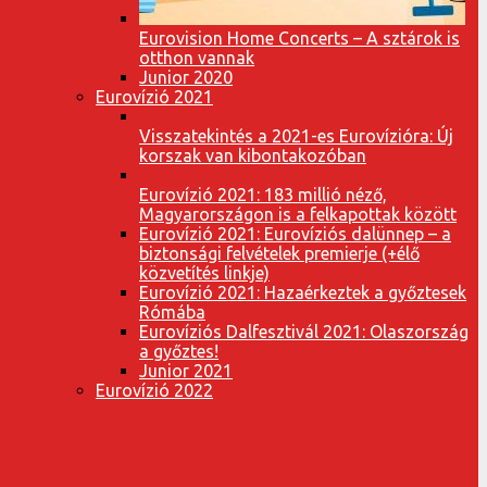
Eurovision Home Concerts – A sztárok is
otthon vannak
Junior 2020
Eurovízió 2021
Visszatekintés a 2021-es Eurovízióra: Új
korszak van kibontakozóban
Eurovízió 2021: 183 millió néző,
Magyarországon is a felkapottak között
Eurovízió 2021: Eurovíziós dalünnep – a
biztonsági felvételek premierje (+élő
közvetítés linkje)
Eurovízió 2021: Hazaérkeztek a győztesek
Rómába
Eurovíziós Dalfesztivál 2021: Olaszország
a győztes!
Junior 2021
Eurovízió 2022