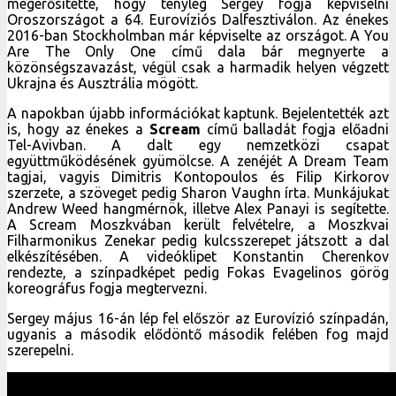
megerősítette, hogy tényleg Sergey fogja képviselni
Oroszországot a 64. Eurovíziós Dalfesztiválon. Az énekes
2016-ban Stockholmban már képviselte az országot. A You
Are The Only One című dala bár megnyerte a
közönségszavazást, végül csak a harmadik helyen végzett
Ukrajna és Ausztrália mögött.
A napokban újabb információkat kaptunk. Bejelentették azt
is, hogy az énekes a
Scream
című balladát fogja előadni
Tel-Avivban. A dalt egy nemzetközi csapat
együttműködésének gyümölcse. A zenéjét A Dream Team
tagjai, vagyis Dimitris Kontopoulos és Filip Kirkorov
szerzete, a szöveget pedig Sharon Vaughn írta. Munkájukat
Andrew Weed hangmérnök, illetve Alex Panayi is segítette.
A Scream Moszkvában került felvételre, a Moszkvai
Filharmonikus Zenekar pedig kulcsszerepet játszott a dal
elkészítésében. A videóklipet Konstantin Cherenkov
rendezte, a színpadképet pedig Fokas Evagelinos görög
koreográfus fogja megtervezni.
Sergey május 16-án lép fel először az Eurovízió színpadán,
ugyanis a második elődöntő második felében fog majd
szerepelni.