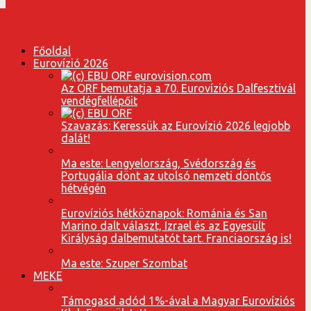
Főoldal
Eurovízió 2026
Az ORF bemutatja a 70. Eurovíziós Dalfesztivál
vendégfellépőit
Szavazás: Keressük az Eurovízió 2026 legjobb
dalát!
Ma este: Lengyelország, Svédország és
Portugália dönt az utolsó nemzeti döntős
hétvégén
Eurovíziós hétköznapok: Románia és San
Marino dalt választ, Izrael és az Egyesült
Királyság dalbemutatót tart. Franciaország is!
Ma este: Szuper Szombat
MEKE
Támogasd adód 1%-ával a Magyar Eurovíziós