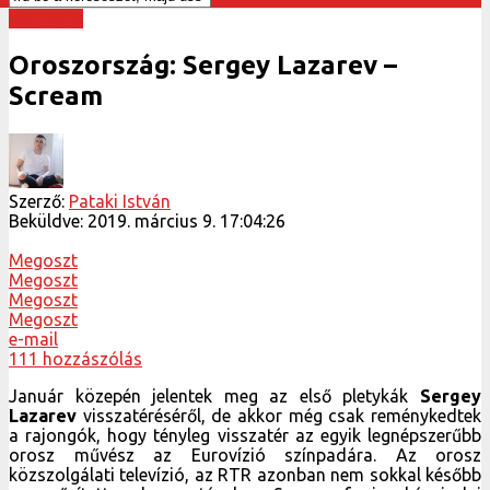
ESC 2019
Oroszország: Sergey Lazarev –
Scream
Szerző:
Pataki István
Beküldve:
2019. március 9. 17:04:26
Megoszt
Megoszt
Megoszt
Megoszt
e-mail
111 hozzászólás
Január közepén jelentek meg az első pletykák
Sergey
Lazarev
visszatéréséről, de akkor még csak reménykedtek
a rajongók, hogy tényleg visszatér az egyik legnépszerűbb
orosz művész az Eurovízió színpadára. Az orosz
közszolgálati televízió, az RTR azonban nem sokkal később