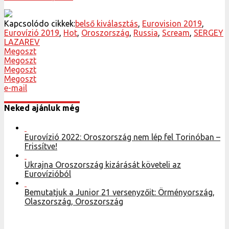
Kapcsolódo cikkek:
belső kiválasztás
,
Eurovision 2019
,
Eurovízió 2019
,
Hot
,
Oroszország
,
Russia
,
Scream
,
SERGEY
LAZAREV
Megoszt
Megoszt
Megoszt
Megoszt
e-mail
Neked ajánluk még
Eurovízió 2022: Oroszország nem lép fel Torinóban –
Frissítve!
Ukrajna Oroszország kizárását követeli az
Eurovízióból
Bemutatjuk a Junior 21 versenyzőit: Örményország,
Olaszország, Oroszország