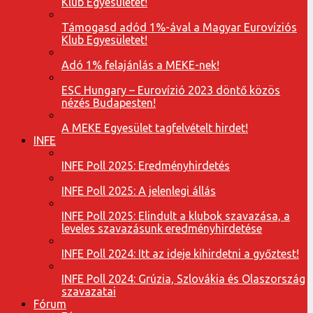
Klub Egyesületet!
Támogasd adód 1%-ával a Magyar Eurovíziós
Klub Egyesületet!
Adó 1% felajánlás a MEKE-nek!
ESC Hungary – Eurovízió 2023 döntő közös
nézés Budapesten!
A MEKE Egyesület tagfelvételt hirdet!
INFE
INFE Poll 2025: Eredményhirdetés
INFE Poll 2025: A jelenlegi állás
INFE Poll 2025: Elindult a klubok szavazása, a
leveles szavazásunk eredményhirdetése
INFE Poll 2024: Itt az ideje kihirdetni a győztest!
INFE Poll 2024: Grúzia, Szlovákia és Olaszország
szavazatai
Fórum