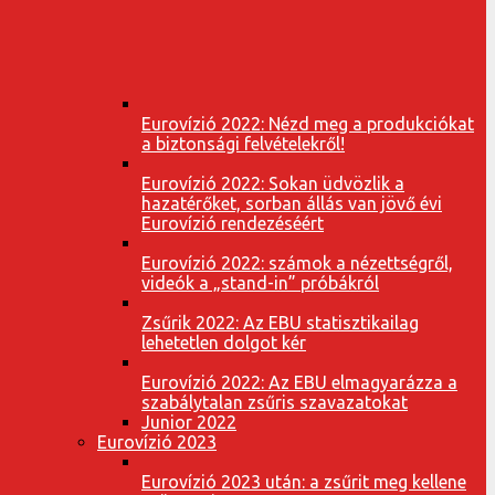
Eurovízió 2022: Nézd meg a produkciókat
a biztonsági felvételekről!
Eurovízió 2022: Sokan üdvözlik a
hazatérőket, sorban állás van jövő évi
Eurovízió rendezéséért
Eurovízió 2022: számok a nézettségről,
videók a „stand-in” próbákról
Zsűrik 2022: Az EBU statisztikailag
lehetetlen dolgot kér
Eurovízió 2022: Az EBU elmagyarázza a
szabálytalan zsűris szavazatokat
Junior 2022
Eurovízió 2023
Eurovízió 2023 után: a zsűrit meg kellene