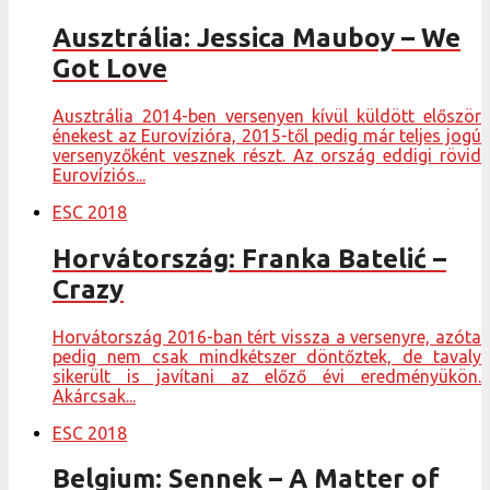
Ausztrália: Jessica Mauboy – We
Got Love
Ausztrália 2014-ben versenyen kívül küldött először
énekest az Eurovízióra, 2015-től pedig már teljes jogú
versenyzőként vesznek részt. Az ország eddigi rövid
Eurovíziós...
ESC 2018
Horvátország: Franka Batelić –
Crazy
Horvátország 2016-ban tért vissza a versenyre, azóta
pedig nem csak mindkétszer döntőztek, de tavaly
sikerült is javítani az előző évi eredményükön.
Akárcsak...
ESC 2018
Belgium: Sennek – A Matter of