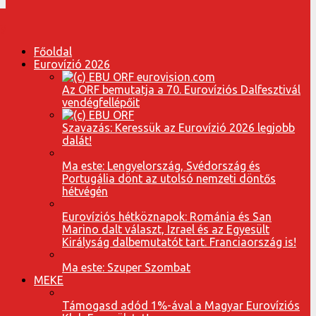
Főoldal
Eurovízió 2026
Az ORF bemutatja a 70. Eurovíziós Dalfesztivál
vendégfellépőit
Szavazás: Keressük az Eurovízió 2026 legjobb
dalát!
Ma este: Lengyelország, Svédország és
Portugália dönt az utolsó nemzeti döntős
hétvégén
Eurovíziós hétköznapok: Románia és San
Marino dalt választ, Izrael és az Egyesült
Királyság dalbemutatót tart. Franciaország is!
Ma este: Szuper Szombat
MEKE
Támogasd adód 1%-ával a Magyar Eurovíziós