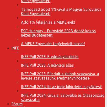
Klub Egyesületet!
Támogasd adód 1%-ával a Magyar Eurovíziós
Klub Egyesületet!
Adó 1% felajánlás a MEKE-nek!
ESC Hungary – Eurovízió 2023 döntő közös
nézés Budapesten!
A MEKE Egyesület tagfelvételt hirdet!
INFE
INFE Poll 2025: Eredményhirdetés
INFE Poll 2025: A jelenlegi állás
INFE Poll 2025: Elindult a klubok szavazása, a
leveles szavazásunk eredményhirdetése
INFE Poll 2024: Itt az ideje kihirdetni a győztest!
INFE Poll 2024: Grúzia, Szlovákia és Olaszország
szavazatai
Fórum