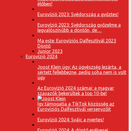
élőben!
Eurovízió 2023: Svédország a győztes!
Eurovízió 2023: Svédország győzelme a
legvalószínűbb a döntőn, de…
Ma este: Eurovíziós Dalfesztivál 2023
Döntő
Junior 2023
Eurovízió 2024
Joost Klein ügy: Az ügyészség lezárta, a
sértett fellebbezne, pedig soha nem is volt
ügy
Az Eurovízió 2024 számai: a magyar
szavazók bekerültek a top 10-be!
Így támogatja a TikTok közösség az
Eurovíziós Dalfesztivál versenyzőit
Eurovízió 2024: Svájc a nyertes!
Eurovízió 2024: A döntő esélyesei