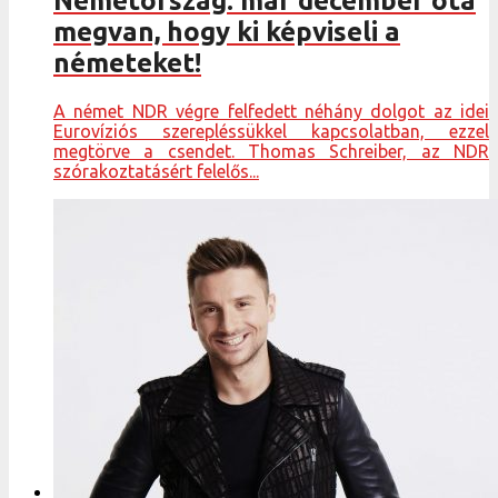
Németország: már december óta
megvan, hogy ki képviseli a
németeket!
A német NDR végre felfedett néhány dolgot az idei
Eurovíziós szerepléssükkel kapcsolatban, ezzel
megtörve a csendet. Thomas Schreiber, az NDR
szórakoztatásért felelős...