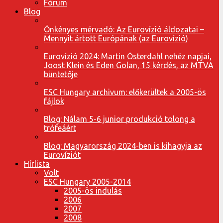
Fórum
Blog
Önkényes mérvadó: Az Eurovízió áldozatai –
Mennyit ártott Európának (az Eurovízió)
Eurovízió 2024: Martin Österdahl nehéz napjai,
Joost Klein és Eden Golan, 15 kérdés, az MTVA
büntetője
ESC Hungary archivum: előkerültek a 2005-ös
fájlok
Blog: Nálam 5-6 junior produkció tolong a
trófeáért
Blog: Magyarország 2024-ben is kihagyja az
Eurovíziót
Hírlista
Volt
ESC Hungary 2005-2014
2005-ös indulás
2006
2007
2008