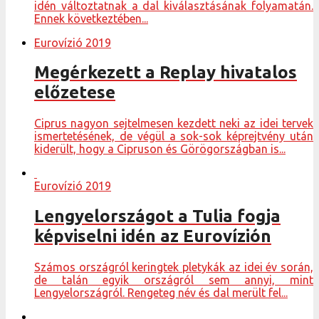
idén változtatnak a dal kiválasztásának folyamatán.
Ennek következtében...
Eurovízió 2019
Megérkezett a Replay hivatalos
előzetese
Ciprus nagyon sejtelmesen kezdett neki az idei tervek
ismertetésének, de végül a sok-sok képrejtvény után
kiderült, hogy a Cipruson és Görögországban is...
Eurovízió 2019
Lengyelországot a Tulia fogja
képviselni idén az Eurovízión
Számos országról keringtek pletykák az idei év során,
de talán egyik országról sem annyi, mint
Lengyelországról. Rengeteg név és dal merült fel...