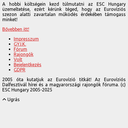
A hobbi költségein kezd túlmutatni az ESC Hungary
üzemeltetése, ezért kérünk téged, hogy az Eurovíziós
szezon alatti zavartalan működés érdekében támogass
minket!
Bővebben itt!
Impresszum
GY.I.K.
Fórum
Rajongók
Volt
Bejelentkezés
GDPR
2005 óta kutatjuk az Eurovízió titkát! Az Eurovíziós
Dalfesztivál hírei és a magyarországi rajongók fóruma. (c)
ESC Hungary 2005-2025
Ugrás