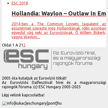
ESC 2018
Hollandia: Waylon – Outlaw In Em
2014-ben a The Common Linnets tagjaként az
ezüstérmet szerezte meg Hollandiának, idén azonban
egyedül vág neki az Eurovíziónak. Ő Willem Bijkerk,
vagyis Waylon....
Oldal 1 A 2
1
2
2005 óta kutatjuk az Eurovízió titkát!
Az Eurovíziós Dalfesztivál hírei és a magyarországi
rajongók fóruma. (c) ESC Hungary 2005-2025
Lépj velünk kapcsolatba!
info[kukac]eschungary[pont]hu