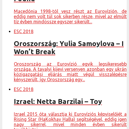
Macedónia 1998-tól vesz részt az Eurovízión, de
eddig nem volt túl sok sikerben része, mivel az elmúlt
tíz évben mindössze egyszer sikerült...
ESC 2018
Oroszország: Yulia Samoylova – I
Won’t Break
Oroszország az Eurovízió egyik legsikeresebb
országa. A tavalyi kijevi versenyen azonban egy ukrán
közigazgatási eljárás miatt végül visszalépésre
kényszerült, így Oroszország egy...
ESC 2018
Izrael: Netta Barzilai – Toy
Izrael 2015 óta választja ki Eurovíziós képviselőjét a
Rising Star (HaKokhav HaBa) segítségével, eddig igen
nagy sikerrel, mivel minden évben sikerült