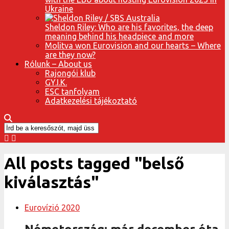
Ukraine
Sheldon Riley: Who are his favorites, the deep
meaning behind his headpiece and more
Molitva won Eurovision and our hearts – Where
are they now?
Rólunk – About us
Rajongói klub
GY.I.K.
ESC tanfolyam
Adatkezelési tájékoztató
All posts tagged "belső
kiválasztás"
Eurovízió 2020