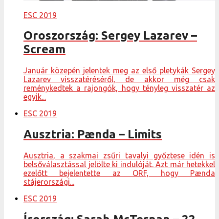
ESC 2019
Oroszország: Sergey Lazarev –
Scream
Január közepén jelentek meg az első pletykák Sergey
Lazarev visszatéréséről, de akkor még csak
reménykedtek a rajongók, hogy tényleg visszatér az
egyik...
ESC 2019
Ausztria: Pænda – Limits
Ausztria, a szakmai zsűri tavalyi győztese idén is
belsőválasztással jelölte ki indulóját. Azt már hetekkel
ezelőtt bejelentette az ORF, hogy Pænda
stájerországi...
ESC 2019