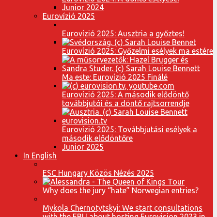
Junior 2024
Eurovízió 2025
Eurovízió 2025: Ausztria a győztes!
Eurovízió 2025: Győzelmi esélyek ma estére
Ma este: Eurovízió 2025 Finálé
Eurovízió 2025: A második elődöntő
továbbjutói és a döntő rajtsorrendje
Eurovízió 2025: Továbbjutási esélyek a
második elődöntőre
Junior 2025
In English
ESC Hungary Közös Nézés 2025
Why does the jury “hate” Norwegian entries?
Mykola Chernotytskyi: We start consultations
with the EBU about hosting Eurovision 2023 in