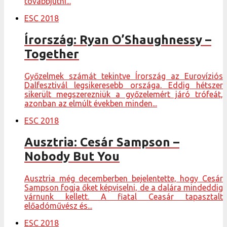
továbbjutni...
ESC 2018
Írország: Ryan O’Shaughnessy –
Together
Győzelmek számát tekintve Írország az Eurovíziós
Dalfesztivál legsikeresebb országa. Eddig hétszer
sikerült megszerezniük a győzelemért járó trófeát,
azonban az elmúlt években minden...
ESC 2018
Ausztria: Cesár Sampson –
Nobody But You
Ausztria még decemberben bejelentette, hogy Cesár
Sampson fogja őket képviselni, de a dalára mindeddig
várnunk kellett. A fiatal Ceasár tapasztalt
előadóművész és...
ESC 2018