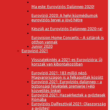
Ma este: Eurovíziós Dalünnep 2020!
Eurovízió 2020: A helyi közmédiumok
eurovíziós tervei a jövő hétre
Készülj az Eurovíziós Dalünnep 2020-ra!
Eurovision Home Concerts – A sztárok is
otthon vannak
Junior 2020
Eurovízió 2021
Visszatekintés a 2021-es Eurovízióra: Új
korszak van kibontakozóban
Eurovízió 2021: 183 millió néző,
Magyarországon is a felkapottak között
Eurovízió 2021: Eurovíziós dalünnep – a
biztonsági felvételek premierje (+élő
közvetítés linkje)
Eurovízió 2021: Hazaérkeztek a győztesek
Rómába
Eurovíziós Dalfesztivál 2021: Olaszország
a győztes!