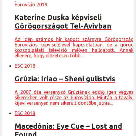
Eurovízió 2019
Katerine Duska képviseli
Görögországot Tel-Avivban
Az idén számos hír kapott szárnyra Görögország
Eurovíziós képviselőjével kapcsolatban, de a görög
közszolgálati televízió mélyen hallgatott. Annak
ellenére, hogy előzetesen több...
ESC 2018
Grúzia: Iriao – Sheni gulistvis
A 2007 óta versenyző Grúziának eddig igen vegyes
sikerekben volt része az Eurovízión. Miután a tavalyi
kijevi versenyen nem sikerült döntőbe jutnia...
ESC 2018
Macedónia: Eye Cue – Lost and
Found