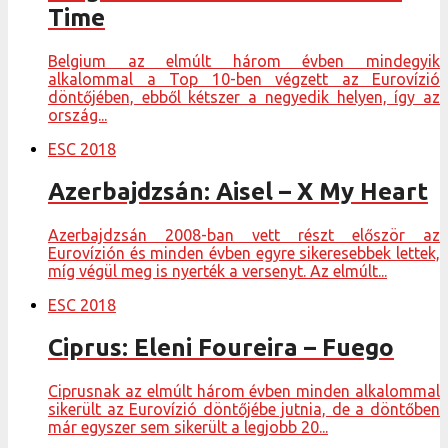
Time
Belgium az elmúlt három évben mindegyik
alkalommal a Top 10-ben végzett az Eurovízió
döntőjében, ebből kétszer a negyedik helyen, így az
ország...
ESC 2018
Azerbajdzsán: Aisel – X My Heart
Azerbajdzsán 2008-ban vett részt először az
Eurovízión és minden évben egyre sikeresebbek lettek,
míg végül meg is nyerték a versenyt. Az elmúlt...
ESC 2018
Ciprus: Eleni Foureira – Fuego
Ciprusnak az elmúlt három évben minden alkalommal
sikerült az Eurovízió döntőjébe jutnia, de a döntőben
már egyszer sem sikerült a legjobb 20...