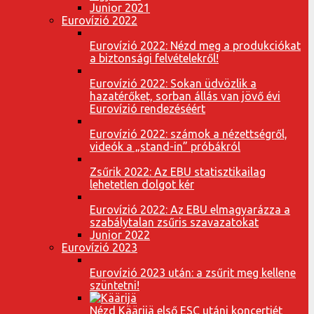
Junior 2021
Eurovízió 2022
Eurovízió 2022: Nézd meg a produkciókat
a biztonsági felvételekről!
Eurovízió 2022: Sokan üdvözlik a
hazatérőket, sorban állás van jövő évi
Eurovízió rendezéséért
Eurovízió 2022: számok a nézettségről,
videók a „stand-in” próbákról
Zsűrik 2022: Az EBU statisztikailag
lehetetlen dolgot kér
Eurovízió 2022: Az EBU elmagyarázza a
szabálytalan zsűris szavazatokat
Junior 2022
Eurovízió 2023
Eurovízió 2023 után: a zsűrit meg kellene
szüntetni!
Nézd Käärijä első ESC utáni koncertjét