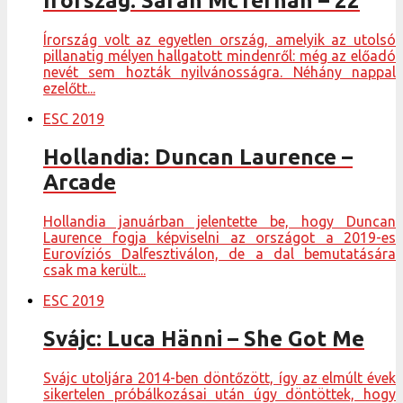
Írország: Sarah McTernan – 22
Írország volt az egyetlen ország, amelyik az utolsó
pillanatig mélyen hallgatott mindenről: még az előadó
nevét sem hozták nyilvánosságra. Néhány nappal
ezelőtt...
ESC 2019
Hollandia: Duncan Laurence –
Arcade
Hollandia januárban jelentette be, hogy Duncan
Laurence fogja képviselni az országot a 2019-es
Eurovíziós Dalfesztiválon, de a dal bemutatására
csak ma került...
ESC 2019
Svájc: Luca Hänni – She Got Me
Svájc utoljára 2014-ben döntőzött, így az elmúlt évek
sikertelen próbálkozásai után úgy döntöttek, hogy