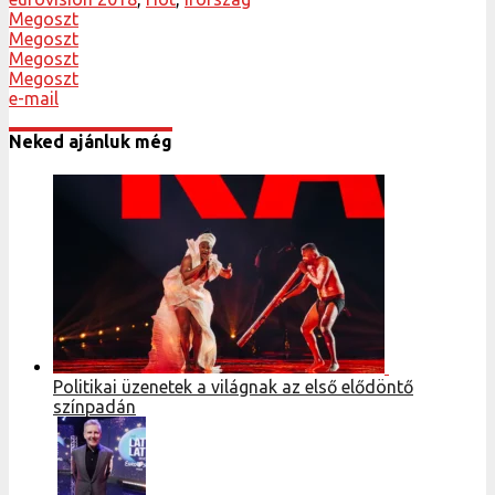
Megoszt
Megoszt
Megoszt
Megoszt
e-mail
Neked ajánluk még
Politikai üzenetek a világnak az első elődöntő
színpadán