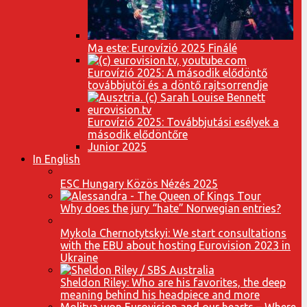
Ma este: Eurovízió 2025 Finálé
Eurovízió 2025: A második elődöntő
továbbjutói és a döntő rajtsorrendje
Eurovízió 2025: Továbbjutási esélyek a
második elődöntőre
Junior 2025
In English
ESC Hungary Közös Nézés 2025
Why does the jury “hate” Norwegian entries?
Mykola Chernotytskyi: We start consultations
with the EBU about hosting Eurovision 2023 in
Ukraine
Sheldon Riley: Who are his favorites, the deep
meaning behind his headpiece and more
Molitva won Eurovision and our hearts – Where