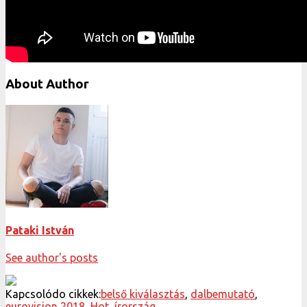
About Author
Pataki István
See author's posts
Kapcsolódo cikkek:
belső kiválasztás
,
dalbemutató
,
eurovision 2018
,
Hot
,
írország