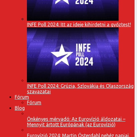
INFE Poll 2024: Itt az ideje kihirdetni a győztest!
INFE Poll 2024: Grúzia, Szlovákia és Olaszország
szavazatai
Fórum
Fórum
Blog
Önkényes mérvadó: Az Eurovízió áldozatai –
Mennyit ártott Európának (az Eurovízió)
Eurovízió 2024: Martin Österdahl nehéz napjai,