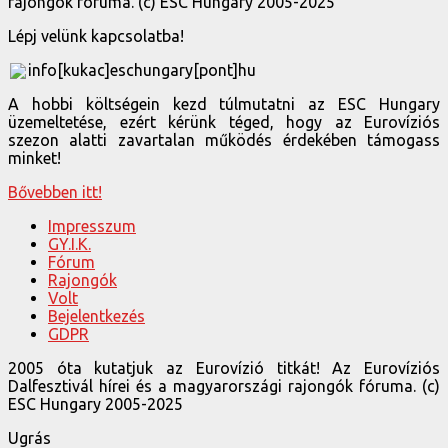
rajongók fóruma. (c) ESC Hungary 2005-2025
Lépj velünk kapcsolatba!
info[kukac]eschungary[pont]hu
A hobbi költségein kezd túlmutatni az ESC Hungary
üzemeltetése, ezért kérünk téged, hogy az Eurovíziós
szezon alatti zavartalan működés érdekében támogass
minket!
Bővebben itt!
Impresszum
GY.I.K.
Fórum
Rajongók
Volt
Bejelentkezés
GDPR
2005 óta kutatjuk az Eurovízió titkát! Az Eurovíziós
Dalfesztivál hírei és a magyarországi rajongók fóruma. (c)
ESC Hungary 2005-2025
Ugrás