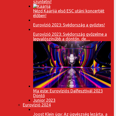
szüntetni!
Nézd Käärijä első ESC utáni koncertjét
élőben!
Eurovízió 2023: Svédország a győztes!
Eurovízió 2023: Svédország győzelme a
legvalószínűbb a döntőn, de…
Ma este: Eurovíziós Dalfesztivál 2023
Döntő
Junior 2023
Eurovízió 2024
Joost Klein ügy: Az ügyészség lezárta, a