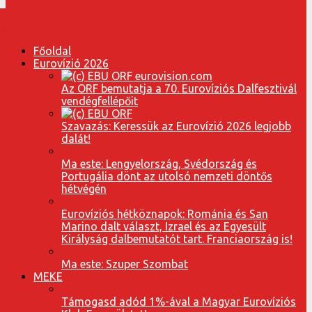
Főoldal
Eurovízió 2026
Az ORF bemutatja a 70. Eurovíziós Dalfesztivál
vendégfellépőit
Szavazás: Keressük az Eurovízió 2026 legjobb
dalát!
Ma este: Lengyelország, Svédország és
Portugália dönt az utolsó nemzeti döntős
hétvégén
Eurovíziós hétköznapok: Románia és San
Marino dalt választ, Izrael és az Egyesült
Királyság dalbemutatót tart. Franciaország is!
Ma este: Szuper Szombat
MEKE
Támogasd adód 1%-ával a Magyar Eurovíziós