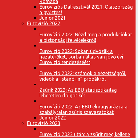
Rómába
Eurovíziós Dalfesztivál 2021: Olaszország
a győztes!
Junior 2021
Eurovízió 2022
Eurovízió 2022: Nézd meg a produkciókat
a biztonsági felvételekről!
Eurovízió 2022: Sokan üdvözlik a
hazatérőket, sorban állás van jövő évi
Eurovízió rendezéséért
Eurovízió 2022: számok a nézettségről,
videók a „stand-in” próbákról
Zsűrik 2022: Az EBU statisztikailag
lehetetlen dolgot kér
Eurovízió 2022: Az EBU elmagyarázza a
szabálytalan zsűris szavazatokat
Junior 2022
Eurovízió 2023
Eurovízió 2023 után: a zsűrit meg kellene