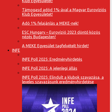
Klub Egyesületet!
Támogasd adód 1%-ával a Magyar Eurovíziós
Klub Egyesületet!
Adó 1% felajánlás a MEKE-nek!
ESC Hungary – Eurovízió 2023 döntő közös
nézés Budapesten!
A MEKE Egyesület tagfelvételt hirdet!
INFE
INFE Poll 2025: Eredményhirdetés
INFE Poll 2025: A jelenlegi állás
INFE Poll 2025: Elindult a klubok szavazása, a
leveles szavazásunk eredményhirdetése