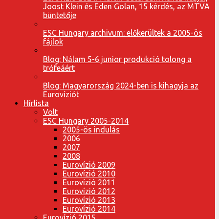
Joost Klein és Eden Golan, 15 kérdés, az MTVA
büntetője
ESC Hungary archivum: előkerültek a 2005-ös
fájlok
Blog: Nálam 5-6 junior produkció tolong a
trófeáért
Blog: Magyarország 2024-ben is kihagyja az
Eurovíziót
Hírlista
Volt
ESC Hungary 2005-2014
2005-ös indulás
2006
2007
2008
Eurovízió 2009
Eurovízió 2010
Eurovízió 2011
Eurovízió 2012
Eurovízió 2013
Eurovízió 2014
Eurovízió 2015