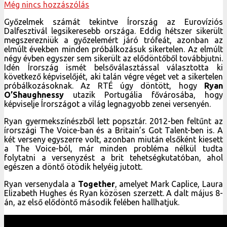
Még nincs hozzászólás
Győzelmek számát tekintve Írország az Eurovíziós
Dalfesztivál legsikeresebb országa. Eddig hétszer sikerült
megszerezniük a győzelemért járó trófeát, azonban az
elmúlt években minden próbálkozásuk sikertelen. Az elmúlt
négy évben egyszer sem sikerült az elődöntőből továbbjutni.
Idén Írország ismét belsőválasztással választotta ki
következő képviselőjét, aki talán végre véget vet a sikertelen
próbálkozásoknak. Az RTÉ úgy döntött, hogy
Ryan
O’Shaughnessy
utazik Portugália fővárosába, hogy
képviselje Írországot a világ legnagyobb zenei versenyén.
Ryan gyermekszínészből lett popsztár. 2012-ben feltűnt az
írországi The Voice-ban és a Britain’s Got Talent-ben is. A
két verseny egyszerre volt, azonban miután elsőként kiesett
a The Voice-ból, már minden probléma nélkül tudta
folytatni a versenyzést a brit tehetségkutatóban, ahol
egészen a döntő ötödik helyéig jutott.
Ryan versenydala a
Together
, amelyet Mark Caplice, Laura
Elizabeth Hughes és Ryan közösen szerzett. A dalt május 8-
án, az első elődöntő második felében hallhatjuk.