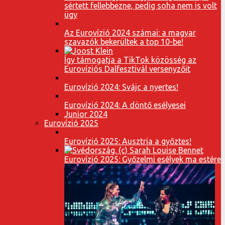
sértett fellebbezne, pedig soha nem is volt
ügy
Az Eurovízió 2024 számai: a magyar
szavazók bekerültek a top 10-be!
Így támogatja a TikTok közösség az
Eurovíziós Dalfesztivál versenyzőit
Eurovízió 2024: Svájc a nyertes!
Eurovízió 2024: A döntő esélyesei
Junior 2024
Eurovízió 2025
Eurovízió 2025: Ausztria a győztes!
Eurovízió 2025: Győzelmi esélyek ma estére