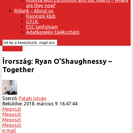
are they now?
Rólunk – About us
Rajongói klub
GY.I.K.
ESC tanfolyam
Adatkezelési tájékoztató
ESC 2018
Írország: Ryan O’Shaughnessy –
Together
Szerző:
Pataki István
Beküldve:
2018. március 9. 16:47:44
Megoszt
Megoszt
Megoszt
Megoszt
e-mail