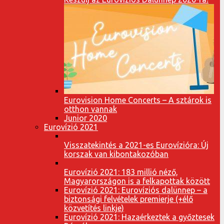
Eurovision Home Concerts – A sztárok is
otthon vannak
Junior 2020
Eurovízió 2021
Visszatekintés a 2021-es Eurovízióra: Új
korszak van kibontakozóban
Eurovízió 2021: 183 millió néző,
Magyarországon is a felkapottak között
Eurovízió 2021: Eurovíziós dalünnep – a
biztonsági felvételek premierje (+élő
közvetítés linkje)
Eurovízió 2021: Hazaérkeztek a győztesek