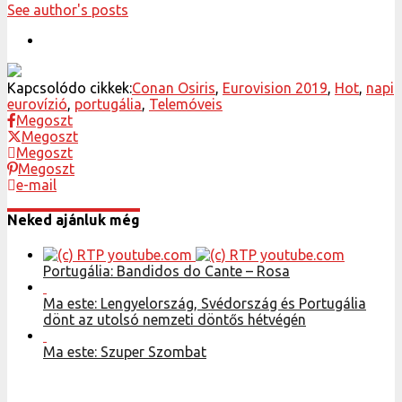
See author's posts
Kapcsolódo cikkek:
Conan Osiris
,
Eurovision 2019
,
Hot
,
napi
eurovízió
,
portugália
,
Telemóveis
Megoszt
Megoszt
Megoszt
Megoszt
e-mail
Neked ajánluk még
Portugália: Bandidos do Cante – Rosa
Ma este: Lengyelország, Svédország és Portugália
dönt az utolsó nemzeti döntős hétvégén
Ma este: Szuper Szombat