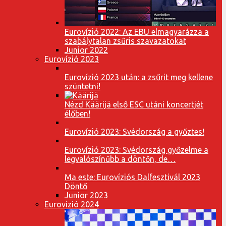
Eurovízió 2022: Az EBU elmagyarázza a
szabálytalan zsűris szavazatokat
Junior 2022
Eurovízió 2023
Eurovízió 2023 után: a zsűrit meg kellene
szüntetni!
Nézd Käärijä első ESC utáni koncertjét
élőben!
Eurovízió 2023: Svédország a győztes!
Eurovízió 2023: Svédország győzelme a
legvalószínűbb a döntőn, de…
Ma este: Eurovíziós Dalfesztivál 2023
Döntő
Junior 2023
Eurovízió 2024