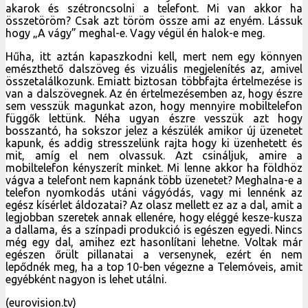
akarok és szétroncsolni a telefont. Mi van akkor ha
összetöröm? Csak azt töröm össze ami az enyém. Lássuk
hogy „A vágy” meghal-e. Vagy végül én halok-e meg.
Hűha, itt aztán kapaszkodni kell, mert nem egy könnyen
emészthető dalszöveg és vizuális megjelenítés az, amivel
összetalálkozunk. Emiatt biztosan többfajta értelmezése is
van a dalszövegnek. Az én értelmezésemben az, hogy észre
sem vesszük magunkat azon, hogy mennyire mobiltelefon
függők lettünk. Néha ugyan észre vesszük azt hogy
bosszantó, ha sokszor jelez a készülék amikor új üzenetet
kapunk, és addig stresszelünk rajta hogy ki üzenhetett és
mit, amíg el nem olvassuk. Azt csináljuk, amire a
mobiltelefon kényszerít minket. Mi lenne akkor ha földhöz
vágva a telefont nem kapnánk több üzenetet? Meghalna-e a
telefon nyomkodás utáni vágyódás, vagy mi lennénk az
egész kísérlet áldozatai? Az olasz mellett ez az a dal, amit a
legjobban szeretek annak ellenére, hogy eléggé kesze-kusza
a dallama, és a színpadi produkció is egészen egyedi. Nincs
még egy dal, amihez ezt hasonlítani lehetne. Voltak már
egészen őrült pillanatai a versenynek, ezért én nem
lepődnék meg, ha a top 10-ben végezne a Telemóveis, amit
egyébként nagyon is lehet utálni.
(eurovision.tv)