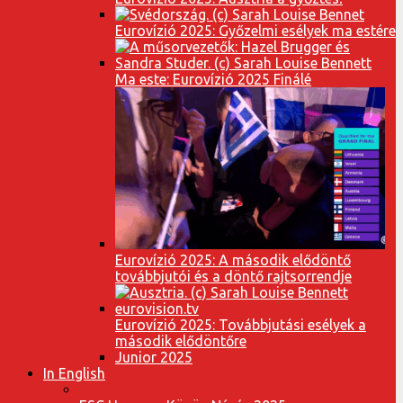
Eurovízió 2025: Győzelmi esélyek ma estére
Ma este: Eurovízió 2025 Finálé
Eurovízió 2025: A második elődöntő
továbbjutói és a döntő rajtsorrendje
Eurovízió 2025: Továbbjutási esélyek a
második elődöntőre
Junior 2025
In English