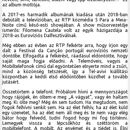
az album mottója.
A 2017-es harmadik albumának kiadása után 2018-ban
debütált a televízióban, az RTP közmédia 5 Para a Meia-
Noite című késő-esti showjában. A show műsorvezetője
ismerős: Filomena Cautela volt az egyik házigazdája a
2018-as Eurovíziós Dalfesztiválnak.
Még ebben az évben az RTP felkérte arra, hogy írjon egy
dalt a Festival da Canção portugál eurovíziós nemzeti
döntőbe. Elfogadta a felkérést, ráadásul eldöntötte, hogy
saját maga fogja előadni. A Telemóveis, vagyis a
Mobiltelefonok című dal egyöntetűen elnyerte mind a zsűri,
mind a közönség tetszését, így a Tel-avivi kiállítási
központban a keddi első elődöntőben küzdhet a tovább
jutásért.
Összetörtem a telefont. Próbálom hívni a mennyországot
hogy rájöjjek, én öltem-e meg „A vágyat”, vagy én haltam
meg. Ki ölte meg? Még én sem tudom. Ha megtudom, nem
fogok felhívni senkit sem. Ha az élet felhív, ha az élet küld
egy üzenetet, ha az élet nem áll meg és te nem vagy elég
bátor hogy felvedd, tudni fogod hogy mi fog történni.
Lemegyek vissza a lépcsőkhöz és széttöröm a
mobiltelefont. A mobilt. Az enyémet és a tiédet is. Élni