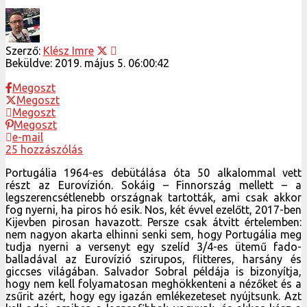
Szerző:
Klész Imre
Beküldve:
2019. május 5. 06:00:42
Megoszt
Megoszt
Megoszt
Megoszt
e-mail
25 hozzászólás
Portugália 1964-es debütálása óta 50 alkalommal vett
részt az Eurovízión. Sokáig – Finnország mellett – a
legszerencsétlenebb országnak tartották, ami csak akkor
fog nyerni, ha piros hó esik. Nos, két évvel ezelőtt, 2017-ben
Kijevben pirosan havazott. Persze csak átvitt értelemben:
nem nagyon akarta elhinni senki sem, hogy Portugália meg
tudja nyerni a versenyt egy szelíd 3/4-es ütemű fado-
balladával az Eurovízió szirupos, flitteres, harsány és
giccses világában. Salvador Sobral példája is bizonyítja,
hogy nem kell folyamatosan meghökkenteni a nézőket és a
zsűrit azért, hogy egy igazán emlékezeteset nyújtsunk. Azt