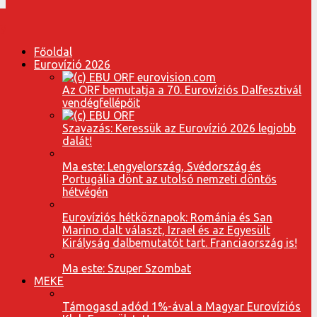
Főoldal
Eurovízió 2026
Az ORF bemutatja a 70. Eurovíziós Dalfesztivál
vendégfellépőit
Szavazás: Keressük az Eurovízió 2026 legjobb
dalát!
Ma este: Lengyelország, Svédország és
Portugália dönt az utolsó nemzeti döntős
hétvégén
Eurovíziós hétköznapok: Románia és San
Marino dalt választ, Izrael és az Egyesült
Királyság dalbemutatót tart. Franciaország is!
Ma este: Szuper Szombat
MEKE
Támogasd adód 1%-ával a Magyar Eurovíziós