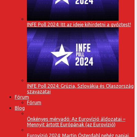
INFE Poll 2024: Itt az ideje kihirdetni a győztest!
INFE Poll 2024: Grúzia, Szlovákia és Olaszország
szavazatai
Fórum
Fórum
Blog
Önkényes mérvadó: Az Eurovízió áldozatai –
Mennyit ártott Európának (az Eurovízió)
Eurovízió 2024: Martin Österdahl nehéz napjai,