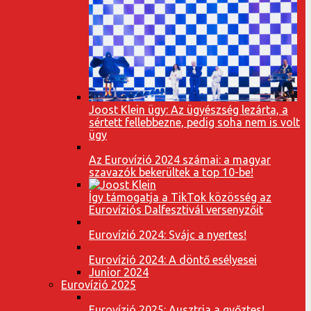
Joost Klein ügy: Az ügyészség lezárta, a
sértett fellebbezne, pedig soha nem is volt
ügy
Az Eurovízió 2024 számai: a magyar
szavazók bekerültek a top 10-be!
Így támogatja a TikTok közösség az
Eurovíziós Dalfesztivál versenyzőit
Eurovízió 2024: Svájc a nyertes!
Eurovízió 2024: A döntő esélyesei
Junior 2024
Eurovízió 2025
Eurovízió 2025: Ausztria a győztes!