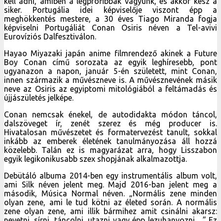
kell adni, amiben a legprofibbak vagyunk, és akkor kész a
siker. Portugália idei képviselője viszont épp a
meghökkentés mestere, a 30 éves Tiago Miranda fogja
képviselni Portugáliát Conan Osiris néven a Tel-avivi
Eurovíziós Dalfesztiválon.
Hayao Miyazaki japán anime filmrendező akinek a Future
Boy Conan című sorozata az egyik leghíresebb, pont
ugyanazon a napon, január 5-én született, mint Conan,
innen származik a művészneve is. A művésznevének másik
neve az Osiris az egyiptomi mitológiából a feltámadás és
újjászületés jelképe.
Conan nemcsak énekel, de autodidakta módon táncol,
dalszöveget ír, zenét szerez és még producer is.
Hivatalosan művészetet és formatervezést tanult, sokkal
inkább az emberek életének tanulmányozása áll hozzá
közelebb. Talán ez is magyarázat arra, hogy Lisszabon
egyik legikonikusabb szex shopjának alkalmazottja.
Debütáló albuma 2014-ben egy instrumentális album volt,
ami Silk néven jelent meg. Majd 2016-ban jelent meg a
második, Música Normal néven. „Normális zene minden
olyan zene, ami le tud kötni az életed során. A normális
zene olyan zene, ami illik bármihez amit csinálni akarsz:
nevetni, sírni, táncolni, utazni vagy épp lezuhanyozni…” Ez