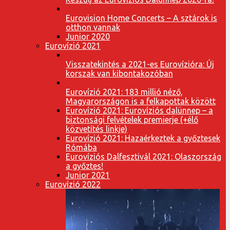
Eurovision Home Concerts – A sztárok is
otthon vannak
Junior 2020
Eurovízió 2021
Visszatekintés a 2021-es Eurovízióra: Új
korszak van kibontakozóban
Eurovízió 2021: 183 millió néző,
Magyarországon is a felkapottak között
Eurovízió 2021: Eurovíziós dalünnep – a
biztonsági felvételek premierje (+élő
közvetítés linkje)
Eurovízió 2021: Hazaérkeztek a győztesek
Rómába
Eurovíziós Dalfesztivál 2021: Olaszország
a győztes!
Junior 2021
Eurovízió 2022