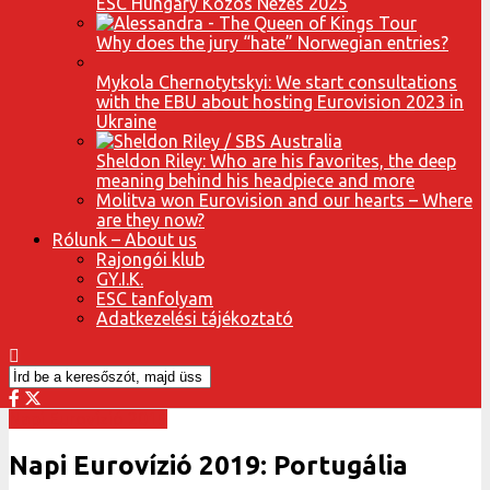
ESC Hungary Közös Nézés 2025
Why does the jury “hate” Norwegian entries?
Mykola Chernotytskyi: We start consultations
with the EBU about hosting Eurovision 2023 in
Ukraine
Sheldon Riley: Who are his favorites, the deep
meaning behind his headpiece and more
Molitva won Eurovision and our hearts – Where
are they now?
Rólunk – About us
Rajongói klub
GY.I.K.
ESC tanfolyam
Adatkezelési tájékoztató
Napi Eurovízió 2019
Napi Eurovízió 2019: Portugália