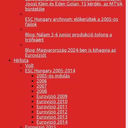
Joost Klein és Eden Golan, 15 kérdés, az MTVA
büntetője
ESC Hungary archivum: előkerültek a 2005-ös
fájlok
Blog: Nálam 5-6 junior produkció tolong a
trófeáért
Blog: Magyarország 2024-ben is kihagyja az
Eurovíziót
Hírlista
Volt
ESC Hungary 2005-2014
2005-ös indulás
2006
2007
2008
Eurovízió 2009
Eurovízió 2010
Eurovízió 2011
Eurovízió 2012
Eurovízió 2013
Eurovízió 2014
Eurovízió 2015