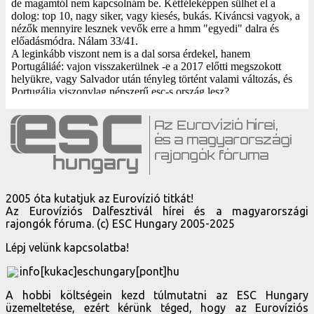
2005 óta kutatjuk az Eurovízió titkát!
Az Eurovíziós Dalfesztivál hírei és a magyarországi
rajongók fóruma. (c) ESC Hungary 2005-2025
Lépj velünk kapcsolatba!
info[kukac]eschungary[pont]hu
A hobbi költségein kezd túlmutatni az ESC Hungary
üzemeltetése, ezért kérünk téged, hogy az Eurovíziós