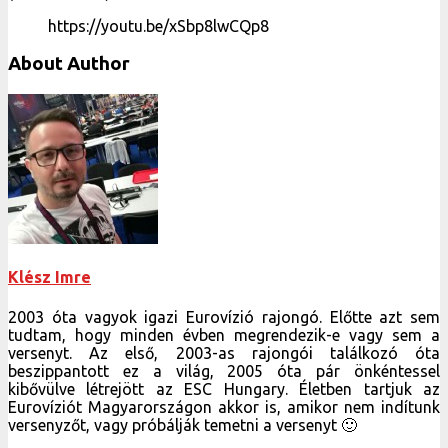
https://youtu.be/xSbp8lwCQp8
About Author
Klész Imre
2003 óta vagyok igazi Eurovízió rajongó. Előtte azt sem
tudtam, hogy minden évben megrendezik-e vagy sem a
versenyt. Az első, 2003-as rajongói találkozó óta
beszippantott ez a világ, 2005 óta pár önkéntessel
kibővülve létrejött az ESC Hungary. Életben tartjuk az
Eurovíziót Magyarországon akkor is, amikor nem indítunk
versenyzőt, vagy próbálják temetni a versenyt 🙂