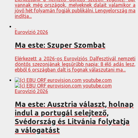
vannak még országok, melyeknek dalait valamikor a
jövő hét folyamán fogják publikálni. Lengyelország ma
indítja...
Eurovízió 2026
Ma este: Szuper Szombat
Elérkezett a 2026-os Eurovíziós Dalfesztivál nemzeti
döntős szezonjának legsűrűbb napja: 8 élő adás lesz,
ebből 6 országban dalt is fognak válaszutani ma...
Eurovízió 2026
Ma este: Ausztria választ, holnap
indul a portugál selejtező,
Svédország és Litvánia folytatja
a válogatást