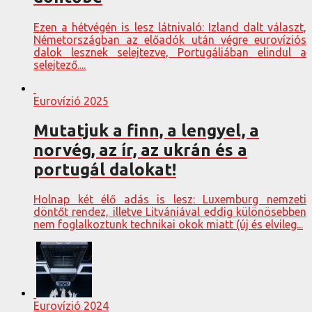
Ezen a hétvégén is lesz látnivaló: Izland dalt választ,
Németországban az előadók után végre eurovíziós
dalok lesznek selejtezve, Portugáliában elindul a
selejtező....
Eurovízió 2025
Mutatjuk a finn, a lengyel, a
norvég, az ír, az ukrán és a
portugál dalokat!
Holnap két élő adás is lesz: Luxemburg nemzeti
döntőt rendez, illetve Litvániával eddig különösebben
nem foglalkoztunk technikai okok miatt (új és elvileg...
Eurovízió 2024