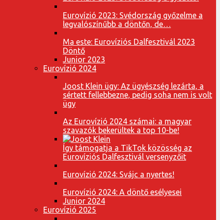
Eurovízió 2023: Svédország győzelme a
legvalószínűbb a döntőn, de…
Ma este: Eurovíziós Dalfesztivál 2023
Döntő
Junior 2023
Eurovízió 2024
Joost Klein ügy: Az ügyészség lezárta, a
sértett fellebbezne, pedig soha nem is volt
ügy
Az Eurovízió 2024 számai: a magyar
szavazók bekerültek a top 10-be!
Így támogatja a TikTok közösség az
Eurovíziós Dalfesztivál versenyzőit
Eurovízió 2024: Svájc a nyertes!
Eurovízió 2024: A döntő esélyesei
Junior 2024
Eurovízió 2025