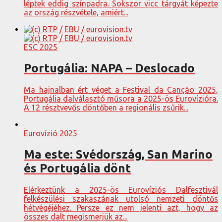
léptek eddig színpadra. Sokszor vicc tárgyát képezte
az ország részvétele, amiért...
ESC 2025
Portugália: NAPA – Deslocado
Ma hajnalban ért véget a Festival da Canção 2025,
Portugália dalválasztó műsora a 2025-ös Eurovízióra.
A 12 résztvevős döntőben a regionális zsűrik...
Eurovízió 2025
Ma este: Svédország, San Marino
és Portugália dönt
Elérkeztünk a 2025-ös Eurovíziós Dalfesztivál
felkészülési szakaszának utolsó nemzeti döntős
hétvégéjéhez. Persze ez nem jelenti azt, hogy az
összes dalt megismerjük az...