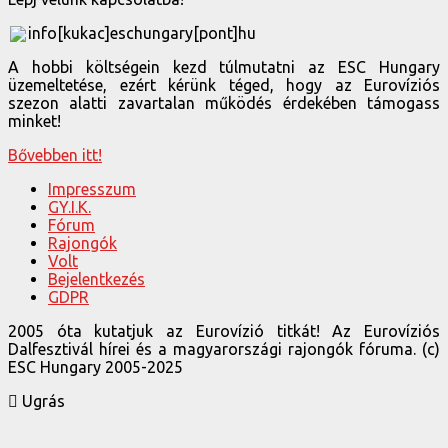
info[kukac]eschungary[pont]hu
A hobbi költségein kezd túlmutatni az ESC Hungary
üzemeltetése, ezért kérünk téged, hogy az Eurovíziós
szezon alatti zavartalan működés érdekében támogass
minket!
Bővebben itt!
Impresszum
GY.I.K.
Fórum
Rajongók
Volt
Bejelentkezés
GDPR
2005 óta kutatjuk az Eurovízió titkát! Az Eurovíziós
Dalfesztivál hírei és a magyarországi rajongók fóruma. (c)
ESC Hungary 2005-2025
Ugrás