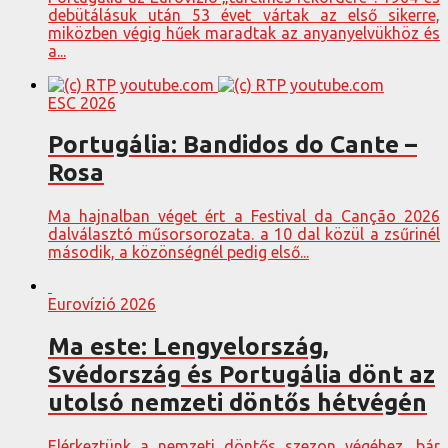
debütálásuk után 53 évet vártak az első sikerre,
miközben végig hűek maradtak az anyanyelvükhöz és
a...
ESC 2026
Portugália: Bandidos do Cante –
Rosa
Ma hajnalban véget ért a Festival da Canção 2026
dalválasztó műsorsorozata. a 10 dal közül a zsűrinél
második, a közönségnél pedig első...
Eurovízió 2026
Ma este: Lengyelország,
Svédország és Portugália dönt az
utolsó nemzeti döntős hétvégén
Elérkeztünk a nemzeti döntős szezon végéhez, bár