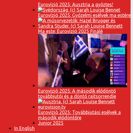
Eurovízió 2025: Ausztria a győztes!
Eurovízió 2025: Győzelmi esélyek ma estére
Ma este: Eurovízió 2025 Finálé
Eurovízió 2025: A második elődöntő
továbbjutói és a döntő rajtsorrendje
Eurovízió 2025: Továbbjutási esélyek a
második elődöntőre
Junior 2025
In English