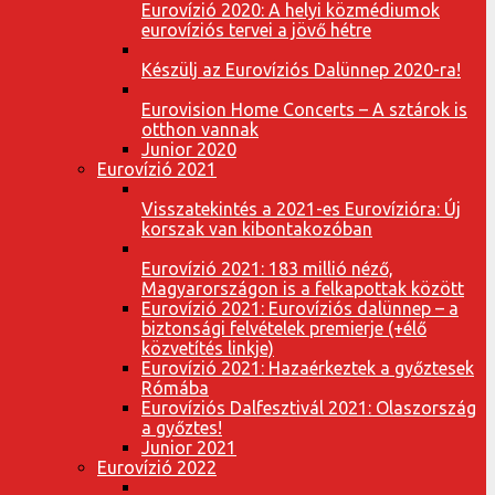
Eurovízió 2020: A helyi közmédiumok
eurovíziós tervei a jövő hétre
Készülj az Eurovíziós Dalünnep 2020-ra!
Eurovision Home Concerts – A sztárok is
otthon vannak
Junior 2020
Eurovízió 2021
Visszatekintés a 2021-es Eurovízióra: Új
korszak van kibontakozóban
Eurovízió 2021: 183 millió néző,
Magyarországon is a felkapottak között
Eurovízió 2021: Eurovíziós dalünnep – a
biztonsági felvételek premierje (+élő
közvetítés linkje)
Eurovízió 2021: Hazaérkeztek a győztesek
Rómába
Eurovíziós Dalfesztivál 2021: Olaszország
a győztes!
Junior 2021
Eurovízió 2022