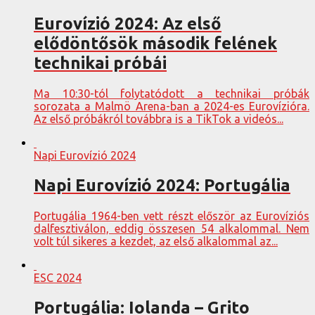
Eurovízió 2024: Az első
elődöntősök második felének
technikai próbái
Ma 10:30-tól folytatódott a technikai próbák
sorozata a Malmö Arena-ban a 2024-es Eurovízióra.
Az első próbákról továbbra is a TikTok a videós...
Napi Eurovízió 2024
Napi Eurovízió 2024: Portugália
Portugália 1964-ben vett részt először az Eurovíziós
dalfesztiválon, eddig összesen 54 alkalommal. Nem
volt túl sikeres a kezdet, az első alkalommal az...
ESC 2024
Portugália: Iolanda – Grito