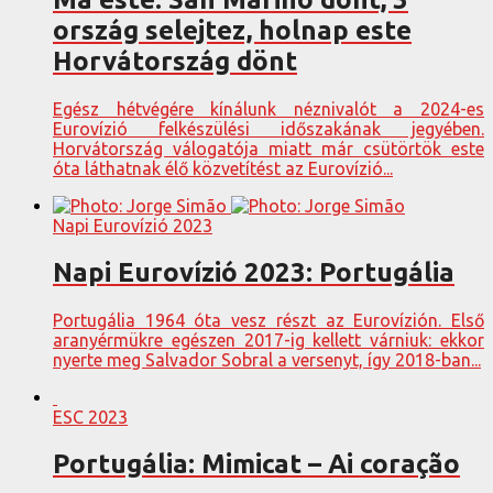
ország selejtez, holnap este
Horvátország dönt
Egész hétvégére kínálunk néznivalót a 2024-es
Eurovízió felkészülési időszakának jegyében.
Horvátország válogatója miatt már csütörtök este
óta láthatnak élő közvetítést az Eurovízió...
Napi Eurovízió 2023
Napi Eurovízió 2023: Portugália
Portugália 1964 óta vesz részt az Eurovízión. Első
aranyérmükre egészen 2017-ig kellett várniuk: ekkor
nyerte meg Salvador Sobral a versenyt, így 2018-ban...
ESC 2023
Portugália: Mimicat – Ai coração