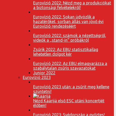
Eurovízió 2022: Nézd meg a produkciókat
a biztonsági felvételekről!
Eurovízió 2022: Sokan üdvözlik a
hazatérőket, sorban állás van jövő évi
Eurovízió rendezéséért
Eurovízió 2022: számok a nézettségről,
videók a „stand-in” próbákról
Zsűrik 2022: Az EBU statisztikailag
lehetetlen dolgot kér
Eurovízió 2022: Az EBU elmagyarázza a
szabálytalan zsűris szavazatokat
Junior 2022
Eurovízió 2023
Eurovízió 2023 után: a zsűrit meg kellene
szüntetni!
Nézd Käärijä első ESC utáni koncertjét
élőben!
Eurovízió 2023: Svédország a győztes!