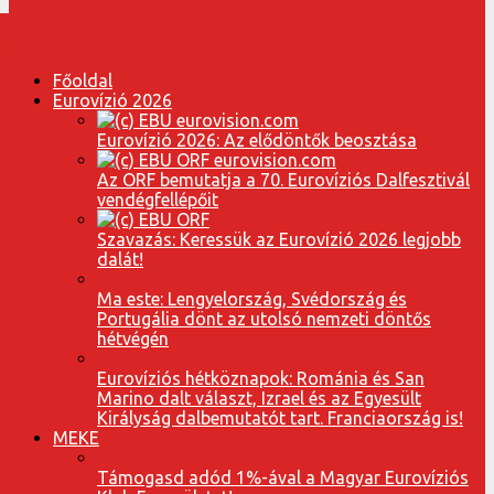
Főoldal
Eurovízió 2026
Eurovízió 2026: Az elődöntők beosztása
Az ORF bemutatja a 70. Eurovíziós Dalfesztivál
vendégfellépőit
Szavazás: Keressük az Eurovízió 2026 legjobb
dalát!
Ma este: Lengyelország, Svédország és
Portugália dönt az utolsó nemzeti döntős
hétvégén
Eurovíziós hétköznapok: Románia és San
Marino dalt választ, Izrael és az Egyesült
Királyság dalbemutatót tart. Franciaország is!
MEKE
Támogasd adód 1%-ával a Magyar Eurovíziós