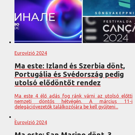
Eurovízió 2024
Ma este: Izland és Szerbia dönt,
Portugália és Svédország pedig
utolsó elődöntőt rendez
Ma este 4 élő adás fog ránk várni az utolsó előtti
nemzeti döntős hétvégén. A március 11-i
delegációvezetők találkozójára be kell gyűjteni...
Eurovízió 2024
Ma este: San Marino dönt, 3