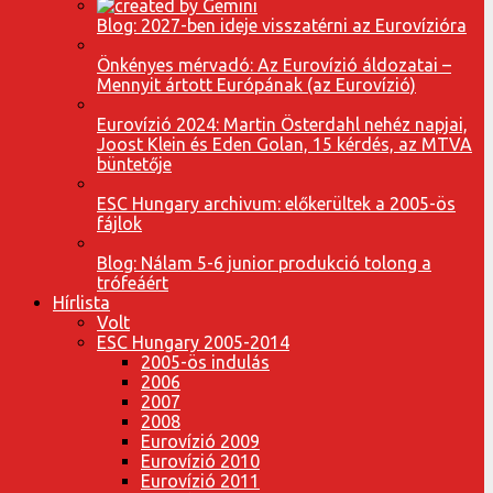
Blog: 2027-ben ideje visszatérni az Eurovízióra
Önkényes mérvadó: Az Eurovízió áldozatai –
Mennyit ártott Európának (az Eurovízió)
Eurovízió 2024: Martin Österdahl nehéz napjai,
Joost Klein és Eden Golan, 15 kérdés, az MTVA
büntetője
ESC Hungary archivum: előkerültek a 2005-ös
fájlok
Blog: Nálam 5-6 junior produkció tolong a
trófeáért
Hírlista
Volt
ESC Hungary 2005-2014
2005-ös indulás
2006
2007
2008
Eurovízió 2009
Eurovízió 2010
Eurovízió 2011