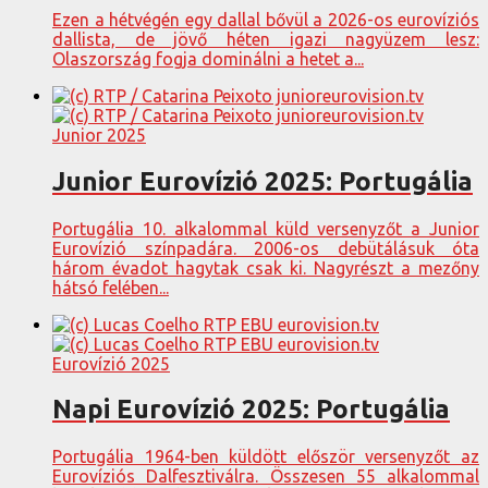
Ezen a hétvégén egy dallal bővül a 2026-os eurovíziós
dallista, de jövő héten igazi nagyüzem lesz:
Olaszország fogja dominálni a hetet a...
Junior 2025
Junior Eurovízió 2025: Portugália
Portugália 10. alkalommal küld versenyzőt a Junior
Eurovízió színpadára. 2006-os debütálásuk óta
három évadot hagytak csak ki. Nagyrészt a mezőny
hátsó felében...
Eurovízió 2025
Napi Eurovízió 2025: Portugália
Portugália 1964-ben küldött először versenyzőt az
Eurovíziós Dalfesztiválra. Összesen 55 alkalommal