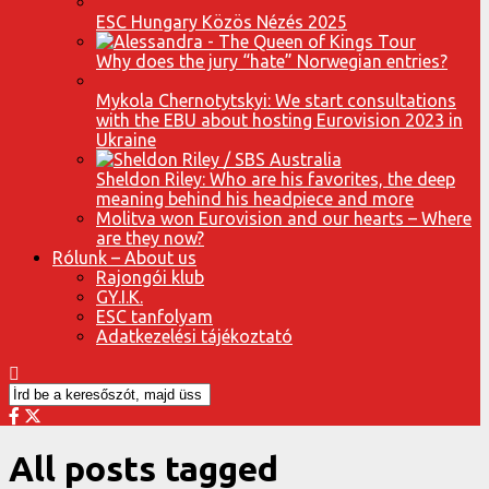
ESC Hungary Közös Nézés 2025
Why does the jury “hate” Norwegian entries?
Mykola Chernotytskyi: We start consultations
with the EBU about hosting Eurovision 2023 in
Ukraine
Sheldon Riley: Who are his favorites, the deep
meaning behind his headpiece and more
Molitva won Eurovision and our hearts – Where
are they now?
Rólunk – About us
Rajongói klub
GY.I.K.
ESC tanfolyam
Adatkezelési tájékoztató
All posts tagged