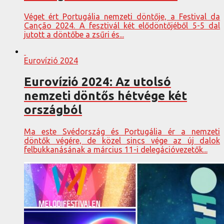
Véget ért Portugália nemzeti döntője, a Festival da
Canção 2024. A fesztivál két elődöntőjéből 5-5 dal
jutott a döntőbe a zsűri és...
Eurovízió 2024
Eurovízió 2024: Az utolsó
nemzeti döntős hétvége két
országból
Ma este Svédország és Portugália ér a nemzeti
döntők végére, de közel sincs vége az új dalok
felbukkanásának a március 11-i delegációvezetők...