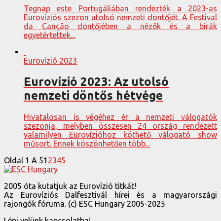
Tegnap este Portugáliában rendezték a 2023-as
Eurovíziós szezon utolsó nemzeti döntőjét. A Festival
da Canção döntőjében a nézők és a bírák
egyetértettek...
Eurovízió 2023
Eurovízió 2023: Az utolsó
nemzeti döntős hétvége
Hivatalosan is végéhez ér a nemzeti válogatók
szezonja, melyben összesen 24 ország rendezett
valamilyen Eurovízióhoz köthető válogató show
műsort. Ennek köszönhetően több...
Oldal 1 A 5
1
2
3
4
5
2005 óta kutatjuk az Eurovízió titkát!
Az Eurovíziós Dalfesztivál hírei és a magyarországi
rajongók fóruma. (c) ESC Hungary 2005-2025
Lépj velünk kapcsolatba!