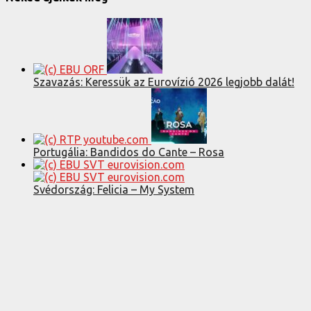
Szavazás: Keressük az Eurovízió 2026 legjobb dalát!
Portugália: Bandidos do Cante – Rosa
Svédország: Felicia – My System