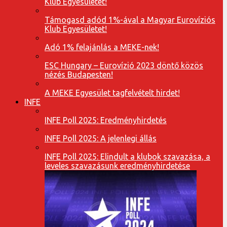
Klub Egyesületet!
Támogasd adód 1%-ával a Magyar Eurovíziós
Klub Egyesületet!
Adó 1% felajánlás a MEKE-nek!
ESC Hungary – Eurovízió 2023 döntő közös
nézés Budapesten!
A MEKE Egyesület tagfelvételt hirdet!
INFE
INFE Poll 2025: Eredményhirdetés
INFE Poll 2025: A jelenlegi állás
INFE Poll 2025: Elindult a klubok szavazása, a
leveles szavazásunk eredményhirdetése