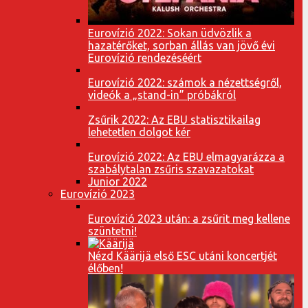
Eurovízió 2022: Sokan üdvözlik a
hazatérőket, sorban állás van jövő évi
Eurovízió rendezéséért
Eurovízió 2022: számok a nézettségről,
videók a „stand-in” próbákról
Zsűrik 2022: Az EBU statisztikailag
lehetetlen dolgot kér
Eurovízió 2022: Az EBU elmagyarázza a
szabálytalan zsűris szavazatokat
Junior 2022
Eurovízió 2023
Eurovízió 2023 után: a zsűrit meg kellene
szüntetni!
Nézd Käärijä első ESC utáni koncertjét
élőben!