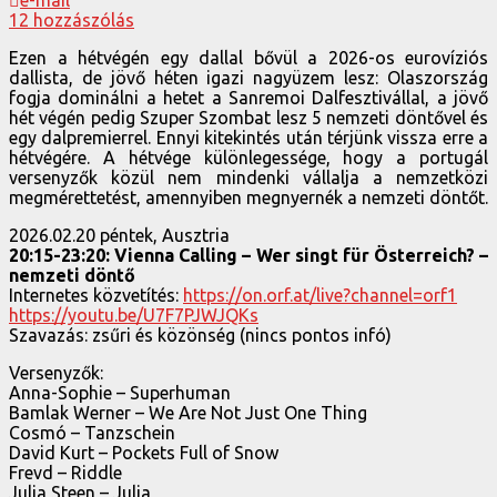
12 hozzászólás
Ezen a hétvégén egy dallal bővül a 2026-os eurovíziós
dallista, de jövő héten igazi nagyüzem lesz: Olaszország
fogja dominálni a hetet a Sanremoi Dalfesztivállal, a jövő
hét végén pedig Szuper Szombat lesz 5 nemzeti döntővel és
egy dalpremierrel. Ennyi kitekintés után térjünk vissza erre a
hétvégére. A hétvége különlegessége, hogy a portugál
versenyzők közül nem mindenki vállalja a nemzetközi
megmérettetést, amennyiben megnyernék a nemzeti döntőt.
2026.02.20 péntek, Ausztria
20:15-23:20: Vienna Calling – Wer singt für Österreich? –
nemzeti döntő
Internetes közvetítés:
https://on.orf.at/live?channel=orf1
https://youtu.be/U7F7PJWJQKs
Szavazás: zsűri és közönség (nincs pontos infó)
Versenyzők:
Anna-Sophie – Superhuman
Bamlak Werner – We Are Not Just One Thing
Cosmó – Tanzschein
David Kurt – Pockets Full of Snow
Frevd – Riddle
Julia Steen – Julia