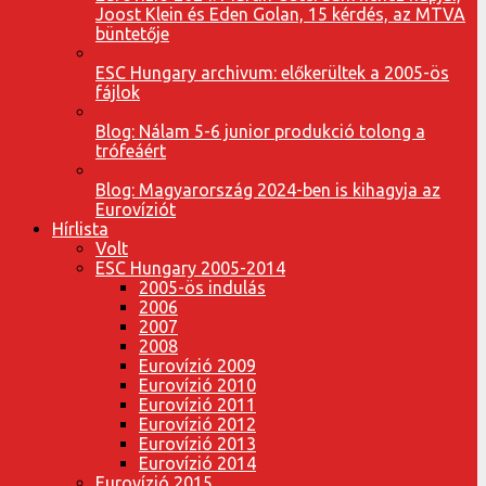
Joost Klein és Eden Golan, 15 kérdés, az MTVA
büntetője
ESC Hungary archivum: előkerültek a 2005-ös
fájlok
Blog: Nálam 5-6 junior produkció tolong a
trófeáért
Blog: Magyarország 2024-ben is kihagyja az
Eurovíziót
Hírlista
Volt
ESC Hungary 2005-2014
2005-ös indulás
2006
2007
2008
Eurovízió 2009
Eurovízió 2010
Eurovízió 2011
Eurovízió 2012
Eurovízió 2013
Eurovízió 2014
Eurovízió 2015