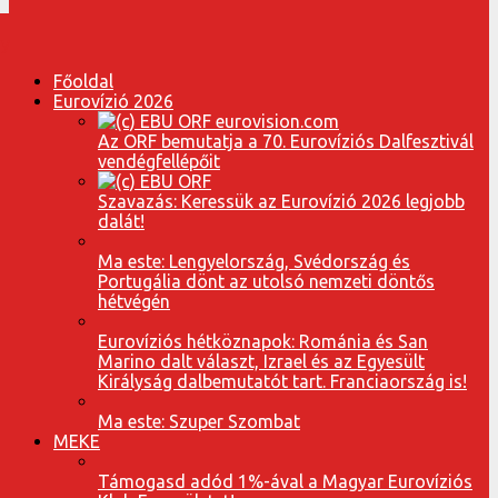
Főoldal
Eurovízió 2026
Az ORF bemutatja a 70. Eurovíziós Dalfesztivál
vendégfellépőit
Szavazás: Keressük az Eurovízió 2026 legjobb
dalát!
Ma este: Lengyelország, Svédország és
Portugália dönt az utolsó nemzeti döntős
hétvégén
Eurovíziós hétköznapok: Románia és San
Marino dalt választ, Izrael és az Egyesült
Királyság dalbemutatót tart. Franciaország is!
Ma este: Szuper Szombat
MEKE
Támogasd adód 1%-ával a Magyar Eurovíziós