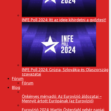
INFE Poll 2024: Itt az ideje kihirdetni a győztest!
INFE Poll 2024: Grúzia, Szlovákia és Olaszország
szavazatai
Fórum
Fórum
Blog
Önkényes mérvadó: Az Eurovízió áldozatai –
Mennyit ártott Európának (az Eurovízió)
Eurovízió 2024: Martin Österdahl nehéz napjai,