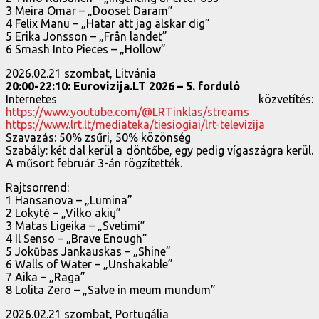
3 Meira Omar – „Dooset Daram”
4 Felix Manu – „Hatar att jag älskar dig”
5 Erika Jonsson – „Från landet”
6 Smash Into Pieces – „Hollow”
2026.02.21 szombat, Litvánia
20:00-22:10: Eurovizija.LT 2026 – 5. forduló
Internetes közvetítés:
https://www.youtube.com/@LRTinklas/streams
https://www.lrt.lt/mediateka/tiesiogiai/lrt-televizija
Szavazás: 50% zsűri, 50% közönség
Szabály: két dal kerül a döntőbe, egy pedig vígaszágra kerül.
A műsort február 3-án rögzítették.
Rajtsorrend:
1 Hansanova – „Lumina”
2 Lokytė – „Vilko akių”
3 Matas Ligeika – „Svetimi”
4 Il Senso – „Brave Enough”
5 Jokūbas Jankauskas – „Shine”
6 Walls of Water – „Unshakable”
7 Aika – „Raga”
8 Lolita Zero – „Salve in meum mundum”
2026.02.21 szombat, Portugália