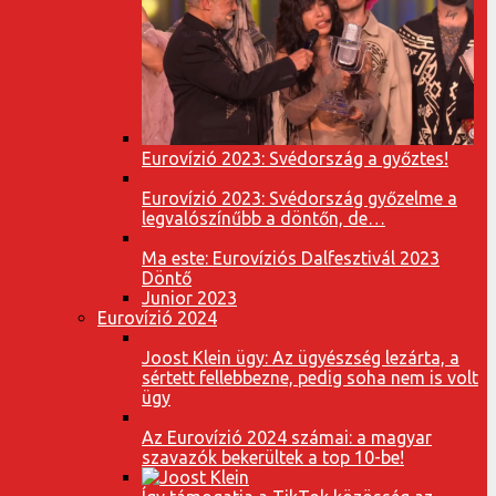
Eurovízió 2023: Svédország a győztes!
Eurovízió 2023: Svédország győzelme a
legvalószínűbb a döntőn, de…
Ma este: Eurovíziós Dalfesztivál 2023
Döntő
Junior 2023
Eurovízió 2024
Joost Klein ügy: Az ügyészség lezárta, a
sértett fellebbezne, pedig soha nem is volt
ügy
Az Eurovízió 2024 számai: a magyar
szavazók bekerültek a top 10-be!