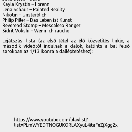
Kayla Krystin – I brenn
Lena Schaur – Painted Reality
Nikotin – Unsterblich
Philip Piller – Das Leben ist Kunst
Reverend Stomp – Mescalero Ranger
Sidrit Vokshi – Wenn ich rauche
Lejátszási lista (az első tétel az élő közvetítés linkje, a
második videótól indulnak a dalok, kattints a bal felső
sarokban az 1/13 ikonra a dalléptetéshez):
https://www.youtube.com/playlist?
list=PLmWYEDTNOGUKORLAXyuL4itaFeZjXgg2x