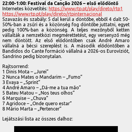
22:00-1:00: Festival da Canção 2026 – első elődöntő
Internetes közvetítés:
https://www.rtp.pt/play/direto/rtp1
https://www.rtp.pt/play/direto/rtpinternacional
Szavazás és szabály: 5 dal kerül a döntőbe, ebből 4 dalt 50-
50%-ban a zsűri és a közönség fog döntőbe juttatni, egyet
pedig 100%-ban a közönség. A teljes mezőnyből ketten
vállalták a nemzetközi megmérettetést, egy versenyző még
nem döntött. Az első elődöntőben csak André Amaro
vállalná a bécsi szereplést is. A második elődöntőben a
Bandidos do Cante formáció vállalná a 2026-os Eurovíziót,
Sandrino pedig bizonytalan.
Rajtsorrend:
1 Dinis Mota – „Jurei”
2 Nunca Mates o Mandarim – „Fumo”
3 Evaya – „Sprint”
4 André Amaro – „Dá-me a tua mão”
5 Bateu Matou – „Nos teus olhos”
6 Marquise – „Chuva”
7 Agridoce – „Onde quero estar”
8 Mário Marta – „Pertencer”
Lejátszási lista az összes dalhoz: