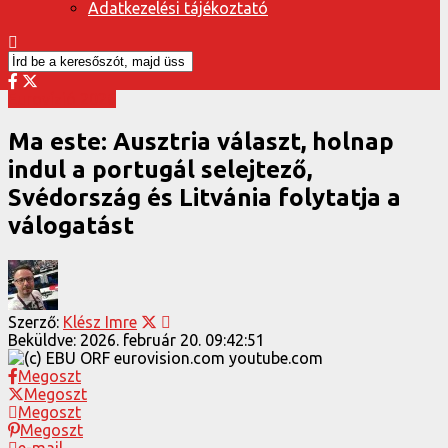
Adatkezelési tájékoztató
Eurovízió 2026
Ma este: Ausztria választ, holnap
indul a portugál selejtező,
Svédország és Litvánia folytatja a
válogatást
Szerző:
Klész Imre
Beküldve:
2026. február 20. 09:42:51
Megoszt
Megoszt
Megoszt
Megoszt
e-mail