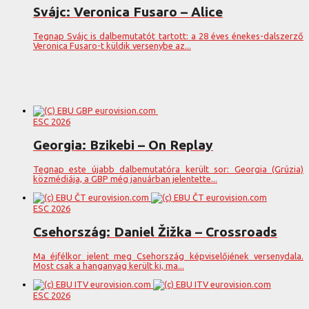
Svájc: Veronica Fusaro – Alice
Tegnap Svájc is dalbemutatót tartott: a 28 éves énekes-dalszerző
Veronica Fusaro-t küldik versenybe az...
ESC 2026
Georgia: Bzikebi – On Replay
Tegnap este újabb dalbemutatóra került sor: Georgia (Grúzia)
közmédiája, a GBP még januárban jelentette...
ESC 2026
Csehország: Daniel Žižka – Crossroads
Ma éjfélkor jelent meg Csehország képviselőjének versenydala.
Most csak a hanganyag került ki, ma...
ESC 2026