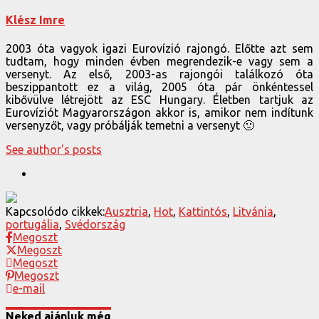
Klész Imre
2003 óta vagyok igazi Eurovízió rajongó. Előtte azt sem
tudtam, hogy minden évben megrendezik-e vagy sem a
versenyt. Az első, 2003-as rajongói találkozó óta
beszippantott ez a világ, 2005 óta pár önkéntessel
kibővülve létrejött az ESC Hungary. Életben tartjuk az
Eurovíziót Magyarországon akkor is, amikor nem indítunk
versenyzőt, vagy próbálják temetni a versenyt 🙂
See author's posts
Kapcsolódo cikkek:
Ausztria
,
Hot
,
Kattintós
,
Litvánia
,
portugália
,
Svédország
Megoszt
Megoszt
Megoszt
Megoszt
e-mail
Neked ajánluk még