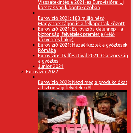
Visszatekintés a 2021-es Eurovízióra: Új
korszak van kibontakozóban
Eurovízió 2021: 183 millió néző,
Magyarországon is a felkapottak között
Eurovízió 2021: Eurovíziós dalünnep – a
biztonsági felvételek premierje (+élő
közvetítés linkje)
Eurovízió 2021: Hazaérkeztek a győztesek
Rómába
Eurovíziós Dalfesztivál 2021: Olaszország
a győztes!
Junior 2021
Eurovízió 2022
Eurovízió 2022: Nézd meg a produkciókat
a biztonsági felvételekről!