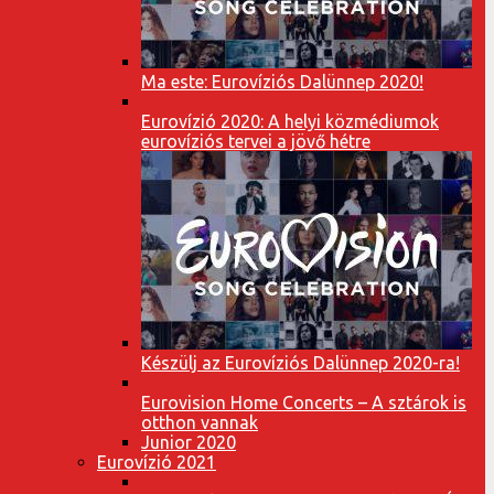
Ma este: Eurovíziós Dalünnep 2020!
Eurovízió 2020: A helyi közmédiumok
eurovíziós tervei a jövő hétre
Készülj az Eurovíziós Dalünnep 2020-ra!
Eurovision Home Concerts – A sztárok is
otthon vannak
Junior 2020
Eurovízió 2021