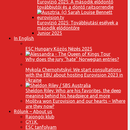
Eurovízió 2025: A második elődöntő
továbbjutói és a döntő rajtsorrendje
Eurovízió 2025: Továbbjutási esélyek a
második elődöntőre
Junior 2025
In English
ESC Hungary Közös Nézés 2025
Why does the jury “hate” Norwegian entries?
Mykola Chernotytskyi: We start consultations
with the EBU about hosting Eurovision 2023 in
Ukraine
Sheldon Riley: Who are his favorites, the deep
meaning behind his headpiece and more
Molitva won Eurovision and our hearts – Where
are they now?
Rólunk – About us
Rajongói klub
GY.I.K.
ESC tanfolyam