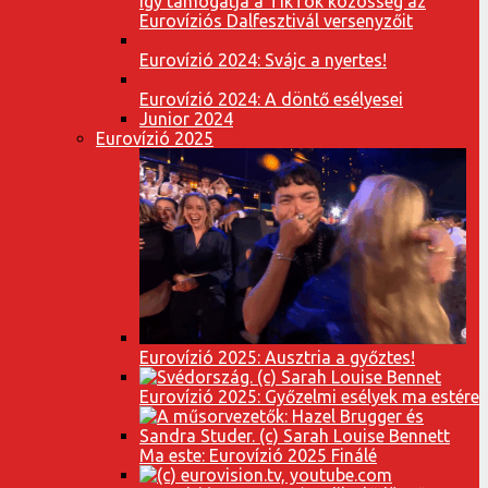
Így támogatja a TikTok közösség az
Eurovíziós Dalfesztivál versenyzőit
Eurovízió 2024: Svájc a nyertes!
Eurovízió 2024: A döntő esélyesei
Junior 2024
Eurovízió 2025
Eurovízió 2025: Ausztria a győztes!
Eurovízió 2025: Győzelmi esélyek ma estére
Ma este: Eurovízió 2025 Finálé