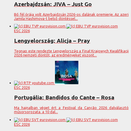
Azerbajdzsán: JIVA – Just Go
Bő fél órája volt Azerbajdzsán 2026-os dalának premierje. Az azeri
Jamila Hashimova-t belső döntéssel...
ESC 2026
Lengyelország: Alicja – Pray
Tegnap este rendezte Lengyelország a Finał Krajowych Kwalifikacji
2026 nemzeti döntőt, az eredményeket viszont...
ESC 2026
Portugália: Bandidos do Cante – Rosa
Ma hajnalban véget ért a Festival da Canção 2026 dalválasztó
műsorsorozata. a 10 dal...
ESC 2026