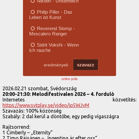
online polls
2026.02.21 szombat, Svédország
20:00-21:30: Melodifestivalen 2026 – 4. forduló
Internetes közvetítés:
https://www.svtplay.se/video/jp5WJvM
Szavazás: 100% közönség
Szabály: 2 dal kerül a döntőbe, egy pedig vígaszágra
Rajtsorrend:
1 Cimberly – „Eternity”
2 Timo Räisänen – „Ingenting är efter oss”