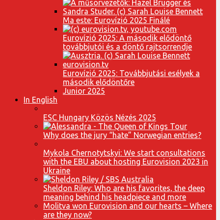
Ma este: Eurovízió 2025 Finálé
Eurovízió 2025: A második elődöntő
továbbjutói és a döntő rajtsorrendje
Eurovízió 2025: Továbbjutási esélyek a
második elődöntőre
Junior 2025
In English
ESC Hungary Közös Nézés 2025
Why does the jury “hate” Norwegian entries?
Mykola Chernotytskyi: We start consultations
with the EBU about hosting Eurovision 2023 in
Ukraine
Sheldon Riley: Who are his favorites, the deep
meaning behind his headpiece and more
Molitva won Eurovision and our hearts – Where
are they now?