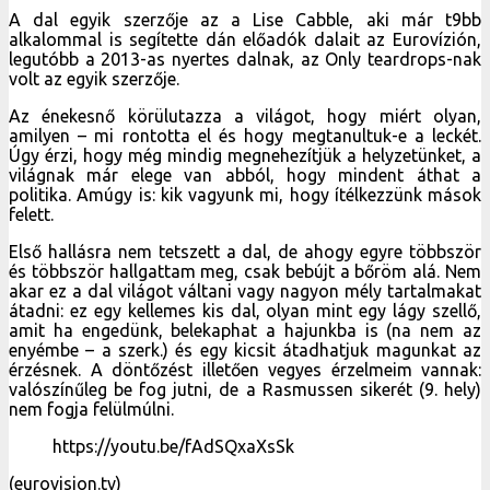
A dal egyik szerzője az a Lise Cabble, aki már t9bb
alkalommal is segítette dán előadók dalait az Eurovízión,
legutóbb a 2013-as nyertes dalnak, az Only teardrops-nak
volt az egyik szerzője.
Az énekesnő körülutazza a világot, hogy miért olyan,
amilyen – mi rontotta el és hogy megtanultuk-e a leckét.
Úgy érzi, hogy még mindig megnehezítjük a helyzetünket, a
világnak már elege van abból, hogy mindent áthat a
politika. Amúgy is: kik vagyunk mi, hogy ítélkezzünk mások
felett.
Első hallásra nem tetszett a dal, de ahogy egyre többször
és többször hallgattam meg, csak bebújt a bőröm alá. Nem
akar ez a dal világot váltani vagy nagyon mély tartalmakat
átadni: ez egy kellemes kis dal, olyan mint egy lágy szellő,
amit ha engedünk, belekaphat a hajunkba is (na nem az
enyémbe – a szerk.) és egy kicsit átadhatjuk magunkat az
érzésnek. A döntőzést illetően vegyes érzelmeim vannak:
valószínűleg be fog jutni, de a Rasmussen sikerét (9. hely)
nem fogja felülmúlni.
https://youtu.be/fAdSQxaXsSk
(eurovision.tv)