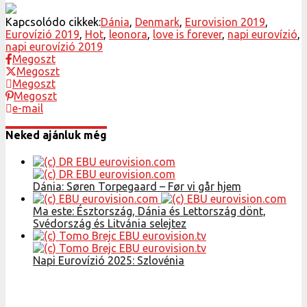
Kapcsolódo cikkek:
Dánia
,
Denmark
,
Eurovision 2019
,
Eurovízió 2019
,
Hot
,
leonora
,
love is forever
,
napi eurovízió
,
napi eurovízió 2019
Megoszt
Megoszt
Megoszt
Megoszt
e-mail
Neked ajánluk még
Dánia: Søren Torpegaard – Før vi går hjem
Ma este: Észtország, Dánia és Lettország dönt,
Svédország és Litvánia selejtez
Napi Eurovízió 2025: Szlovénia