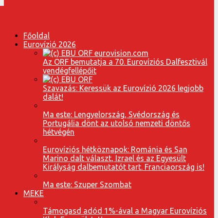
Főoldal
Eurovízió 2026
Az ORF bemutatja a 70. Eurovíziós Dalfesztivál
vendégfellépőit
Szavazás: Keressük az Eurovízió 2026 legjobb
dalát!
Ma este: Lengyelország, Svédország és
Portugália dönt az utolsó nemzeti döntős
hétvégén
Eurovíziós hétköznapok: Románia és San
Marino dalt választ, Izrael és az Egyesült
Királyság dalbemutatót tart. Franciaország is!
Ma este: Szuper Szombat
MEKE
Támogasd adód 1%-ával a Magyar Eurovíziós