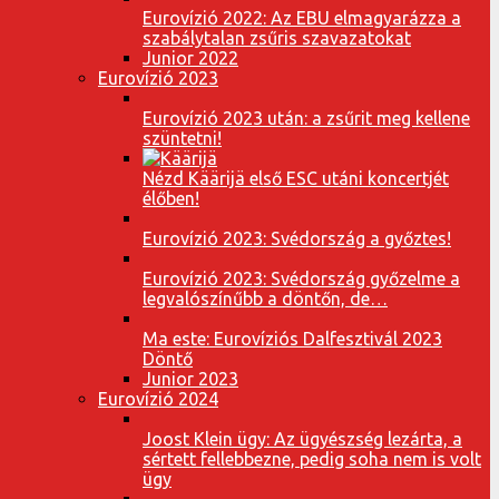
Eurovízió 2022: Az EBU elmagyarázza a
szabálytalan zsűris szavazatokat
Junior 2022
Eurovízió 2023
Eurovízió 2023 után: a zsűrit meg kellene
szüntetni!
Nézd Käärijä első ESC utáni koncertjét
élőben!
Eurovízió 2023: Svédország a győztes!
Eurovízió 2023: Svédország győzelme a
legvalószínűbb a döntőn, de…
Ma este: Eurovíziós Dalfesztivál 2023
Döntő
Junior 2023
Eurovízió 2024
Joost Klein ügy: Az ügyészség lezárta, a
sértett fellebbezne, pedig soha nem is volt
ügy