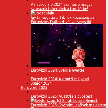
Az Eurovízió 2024 számai: a magyar
szavazók bekerültek a top 10-be!
Így támogatja a TikTok közösség az
Eurovíziós Dalfesztivál versenyzőit
Eurovízió 2024: Svájc a nyertes!
Eurovízió 2024: A döntő esélyesei
Junior 2024
Eurovízió 2025
Eurovízió 2025: Ausztria a győztes!
Eurovízió 2025: Győzelmi esélyek ma estére