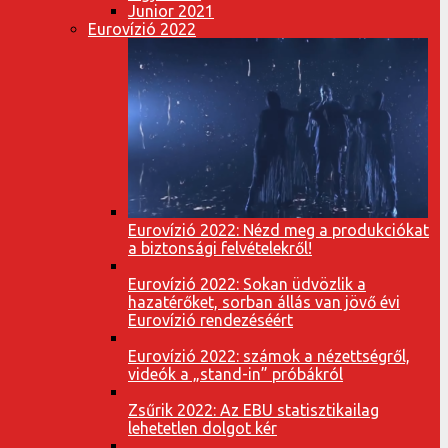
Junior 2021
Eurovízió 2022
Eurovízió 2022: Nézd meg a produkciókat
a biztonsági felvételekről!
Eurovízió 2022: Sokan üdvözlik a
hazatérőket, sorban állás van jövő évi
Eurovízió rendezéséért
Eurovízió 2022: számok a nézettségről,
videók a „stand-in” próbákról
Zsűrik 2022: Az EBU statisztikailag
lehetetlen dolgot kér