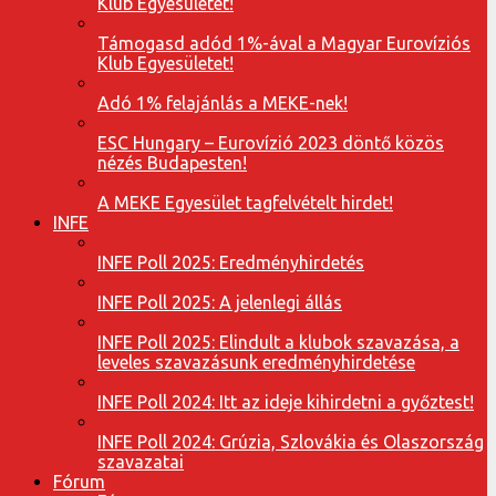
Klub Egyesületet!
Támogasd adód 1%-ával a Magyar Eurovíziós
Klub Egyesületet!
Adó 1% felajánlás a MEKE-nek!
ESC Hungary – Eurovízió 2023 döntő közös
nézés Budapesten!
A MEKE Egyesület tagfelvételt hirdet!
INFE
INFE Poll 2025: Eredményhirdetés
INFE Poll 2025: A jelenlegi állás
INFE Poll 2025: Elindult a klubok szavazása, a
leveles szavazásunk eredményhirdetése
INFE Poll 2024: Itt az ideje kihirdetni a győztest!
INFE Poll 2024: Grúzia, Szlovákia és Olaszország
szavazatai
Fórum