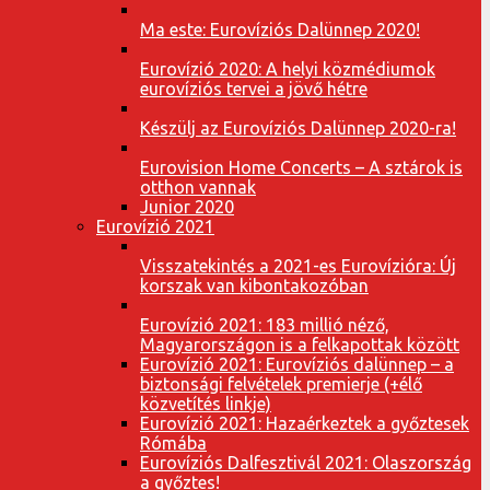
Ma este: Eurovíziós Dalünnep 2020!
Eurovízió 2020: A helyi közmédiumok
eurovíziós tervei a jövő hétre
Készülj az Eurovíziós Dalünnep 2020-ra!
Eurovision Home Concerts – A sztárok is
otthon vannak
Junior 2020
Eurovízió 2021
Visszatekintés a 2021-es Eurovízióra: Új
korszak van kibontakozóban
Eurovízió 2021: 183 millió néző,
Magyarországon is a felkapottak között
Eurovízió 2021: Eurovíziós dalünnep – a
biztonsági felvételek premierje (+élő
közvetítés linkje)
Eurovízió 2021: Hazaérkeztek a győztesek
Rómába
Eurovíziós Dalfesztivál 2021: Olaszország
a győztes!