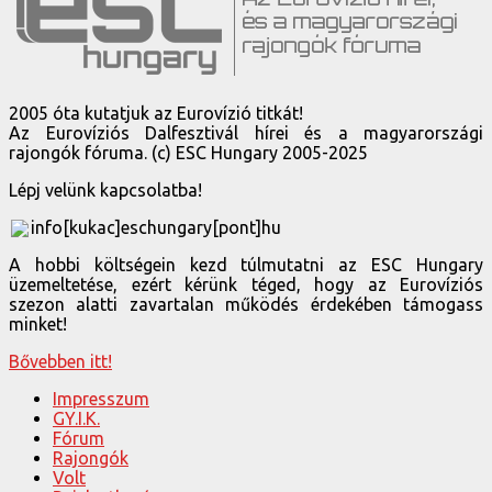
2005 óta kutatjuk az Eurovízió titkát!
Az Eurovíziós Dalfesztivál hírei és a magyarországi
rajongók fóruma. (c) ESC Hungary 2005-2025
Lépj velünk kapcsolatba!
info[kukac]eschungary[pont]hu
A hobbi költségein kezd túlmutatni az ESC Hungary
üzemeltetése, ezért kérünk téged, hogy az Eurovíziós
szezon alatti zavartalan működés érdekében támogass
minket!
Bővebben itt!
Impresszum
GY.I.K.
Fórum
Rajongók
Volt