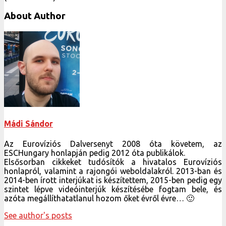
About Author
Mádi Sándor
Az Eurovíziós Dalversenyt 2008 óta követem, az
ESCHungary honlapján pedig 2012 óta publikálok.
Elsősorban cikkeket tudósítók a hivatalos Eurovíziós
honlapról, valamint a rajongói weboldalakról. 2013-ban és
2014-ben írott interjúkat is készítettem, 2015-ben pedig egy
szintet lépve videóinterjúk készítésébe fogtam bele, és
azóta megállíthatatlanul hozom őket évről évre… 🙂
See author's posts