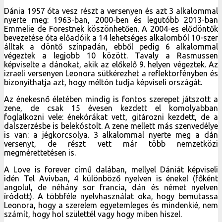
Dánia 1957 óta vesz részt a versenyen és azt 3 alkalommal
nyerte meg: 1963-ban, 2000-ben és legutóbb 2013-ban
Emmelie de Forestnek köszönhetően. A 2004-es elődöntők
bevezetése óta előadóik a 14 lehetséges alkalomból 10-szer
álltak a döntő színpadán, ebből pedig 6 alkalommal
végeztek a legjobb 10 között. Tavaly a Rasmussen
képviselte a dánokat, akik az előkelő 9. helyen végeztek. Az
izraeli versenyen Leonora sütkérezhet a reflektorfényben és
bizonyíthatja azt, hogy méltón tudja képviseli országát.
Az énekesnő életében mindig is fontos szerepet játszott a
zene, de csak 15 évesen kezdett el komolyabban
foglalkozni vele: énekórákat vett, gitározni kezdett, de a
dalszerzésbe is belekóstolt. A zene mellett más szenvedélye
is van: a jégkorcsolya. 3 alkalommal nyerte meg a dán
versenyt, de részt vett már több nemzetközi
megmérettetésen is.
A Love is forever című dalában, mellyel Dániát képviseli
idén Tel Avivban, 4 különböző nyelven is énekel (főként
angolul, de néhány sor francia, dán és német nyelven
íródott). A többféle nyelvhasználat oka, hogy bemutassa
Leonora, hogy a szerelem egyetemleges és mindenkié, nem
számít, hogy hol születtél vagy hogy miben hiszel.