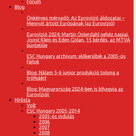
Fórum
Blog
Önkényes mérvadó: Az Eurovízió áldozatai –
Mennyit ártott Európának (az Eurovízió)
Eurovízió 2024: Martin Österdahl nehéz napjai,
Joost Klein és Eden Golan, 15 kérdés, az MTVA
büntetője
ESC Hungary archivum: előkerültek a 2005-ös
fájlok
Blog: Nálam 5-6 junior produkció tolong a
trófeáért
Blog: Magyarország 2024-ben is kihagyja az
Eurovíziót
Hírlista
Volt
ESC Hungary 2005-2014
2005-ös indulás
2006
2007
2008