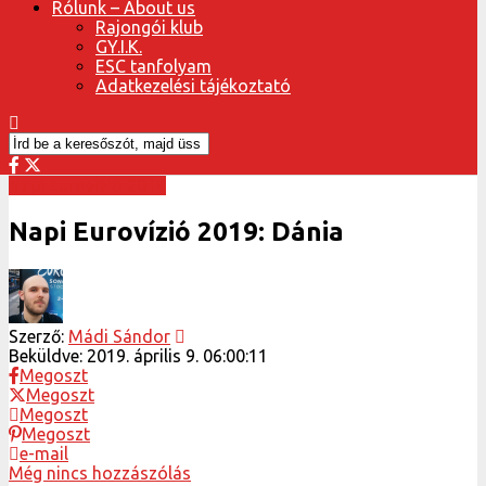
Rólunk – About us
Rajongói klub
GY.I.K.
ESC tanfolyam
Adatkezelési tájékoztató
Napi Eurovízió 2019
Napi Eurovízió 2019: Dánia
Szerző:
Mádi Sándor
Beküldve:
2019. április 9. 06:00:11
Megoszt
Megoszt
Megoszt
Megoszt
e-mail
Még nincs hozzászólás