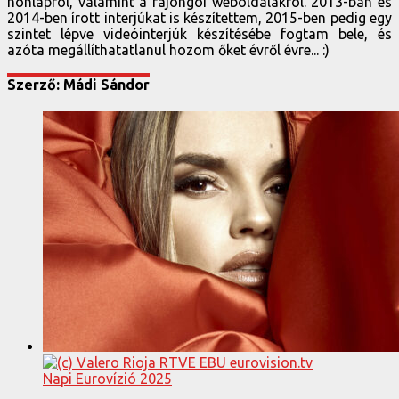
honlapról, valamint a rajongói weboldalakról. 2013-ban és
2014-ben írott interjúkat is készítettem, 2015-ben pedig egy
szintet lépve videóinterjúk készítésébe fogtam bele, és
azóta megállíthatatlanul hozom őket évről évre... :)
Szerző: Mádi Sándor
Napi Eurovízió 2025