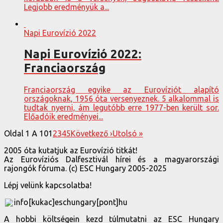
Legjobb eredményük a...
Napi Eurovízió 2022
Napi Eurovízió 2022:
Franciaország
Franciaország egyike az Eurovíziót alapító
országoknak, 1956 óta versenyeznek. 5 alkalommal is
tudtak nyerni, ám legutóbb erre 1977-ben került sor.
Előadóik eredményei...
Oldal 1 A 10
1
2
3
4
5
Következő ›
Utolsó »
2005 óta kutatjuk az Eurovízió titkát!
Az Eurovíziós Dalfesztivál hírei és a magyarországi
rajongók fóruma. (c) ESC Hungary 2005-2025
Lépj velünk kapcsolatba!
info[kukac]eschungary[pont]hu
A hobbi költségein kezd túlmutatni az ESC Hungary