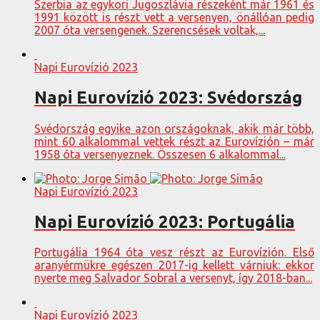
Szerbia az egykori Jugoszlávia részeként már 1961 és
1991 között is részt vett a versenyen, önállóan pedig
2007 óta versengenek. Szerencsések voltak,...
Napi Eurovízió 2023
Napi Eurovízió 2023: Svédország
Svédország egyike azon országoknak, akik már több,
mint 60 alkalommal vettek részt az Eurovízión – már
1958 óta versenyeznek. Összesen 6 alkalommal...
Napi Eurovízió 2023
Napi Eurovízió 2023: Portugália
Portugália 1964 óta vesz részt az Eurovízión. Első
aranyérmükre egészen 2017-ig kellett várniuk: ekkor
nyerte meg Salvador Sobral a versenyt, így 2018-ban...
Napi Eurovízió 2023