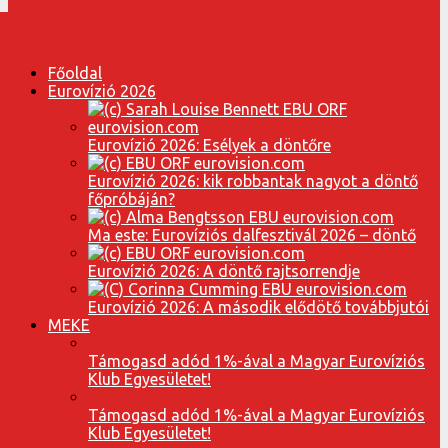
Főoldal
Eurovízió 2026
Eurovízió 2026: Esélyek a döntőre
Eurovízió 2026: kik robbantak nagyot a döntő
főpróbáján?
Ma este: Eurovíziós dalfesztivál 2026 – döntő
Eurovízió 2026: A döntő rajtsorrendje
Eurovízió 2026: A második elődötő továbbjutói
MEKE
Támogasd adód 1%-ával a Magyar Eurovíziós
Klub Egyesületet!
Támogasd adód 1%-ával a Magyar Eurovíziós
Klub Egyesületet!