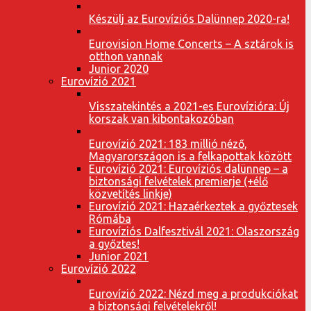
Készülj az Eurovíziós Dalünnep 2020-ra!
Eurovision Home Concerts – A sztárok is
otthon vannak
Junior 2020
Eurovízió 2021
Visszatekintés a 2021-es Eurovízióra: Új
korszak van kibontakozóban
Eurovízió 2021: 183 millió néző,
Magyarországon is a felkapottak között
Eurovízió 2021: Eurovíziós dalünnep – a
biztonsági felvételek premierje (+élő
közvetítés linkje)
Eurovízió 2021: Hazaérkeztek a győztesek
Rómába
Eurovíziós Dalfesztivál 2021: Olaszország
a győztes!
Junior 2021
Eurovízió 2022
Eurovízió 2022: Nézd meg a produkciókat
a biztonsági felvételekről!