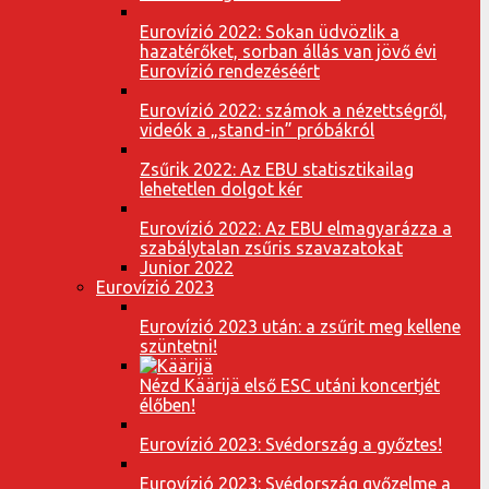
Eurovízió 2022: Sokan üdvözlik a
hazatérőket, sorban állás van jövő évi
Eurovízió rendezéséért
Eurovízió 2022: számok a nézettségről,
videók a „stand-in” próbákról
Zsűrik 2022: Az EBU statisztikailag
lehetetlen dolgot kér
Eurovízió 2022: Az EBU elmagyarázza a
szabálytalan zsűris szavazatokat
Junior 2022
Eurovízió 2023
Eurovízió 2023 után: a zsűrit meg kellene
szüntetni!
Nézd Käärijä első ESC utáni koncertjét
élőben!
Eurovízió 2023: Svédország a győztes!
Eurovízió 2023: Svédország győzelme a