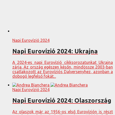
Napi Eurovízió 2024
Napi Eurovízió 2024: Ukrajna
A 2024-es napi Eurovízió cikksorozatunkat Ukrajna
zárja. Az ország egészen későn, mindössze 2003-ban
csatlakozott az Eurovíziós Dalversenyhez, azonban a
dobogó legfelső fokát...
Napi Eurovízió 2024
Napi Eurovízió 2024: Olaszország
Az olaszok már az 1956-os első Eurovízión is részt