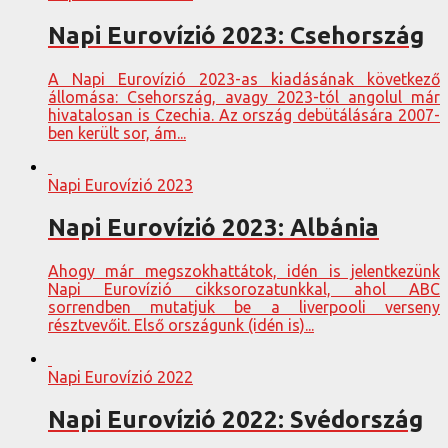
Napi Eurovízió 2023: Csehország
A Napi Eurovízió 2023-as kiadásának következő
állomása: Csehország, avagy 2023-tól angolul már
hivatalosan is Czechia. Az ország debütálására 2007-
ben került sor, ám...
Napi Eurovízió 2023
Napi Eurovízió 2023: Albánia
Ahogy már megszokhattátok, idén is jelentkezünk
Napi Eurovízió cikksorozatunkkal, ahol ABC
sorrendben mutatjuk be a liverpooli verseny
résztvevőit. Első országunk (idén is)...
Napi Eurovízió 2022
Napi Eurovízió 2022: Svédország