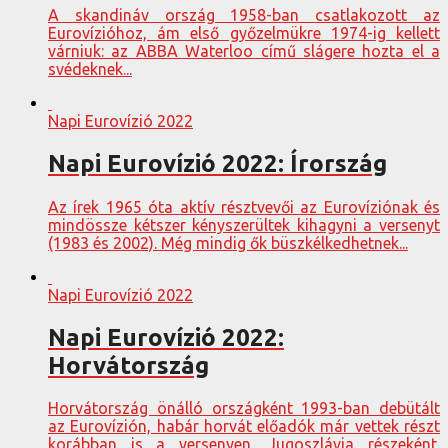
A skandináv ország 1958-ban csatlakozott az
Eurovízióhoz, ám első győzelmükre 1974-ig kellett
várniuk: az ABBA Waterloo című slágere hozta el a
svédeknek...
Napi Eurovízió 2022
Napi Eurovízió 2022: Írország
Az írek 1965 óta aktív résztvevői az Eurovíziónak és
mindössze kétszer kényszerültek kihagyni a versenyt
(1983 és 2002). Még mindig ők büszkélkedhetnek...
Napi Eurovízió 2022
Napi Eurovízió 2022:
Horvátország
Horvátország önálló országként 1993-ban debütált
az Eurovízión, habár horvát előadók már vettek részt
korábban is a versenyen, Jugoszlávia részeként.