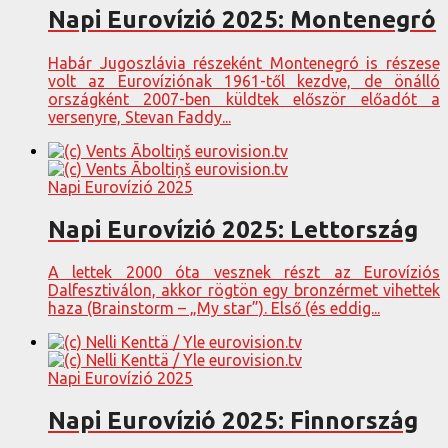
Napi Eurovízió 2025: Montenegró
Habár Jugoszlávia részeként Montenegró is részese
volt az Eurovíziónak 1961-től kezdve, de önálló
országként 2007-ben küldtek először előadót a
versenyre, Stevan Faddy...
Napi Eurovízió 2025
Napi Eurovízió 2025: Lettország
A lettek 2000 óta vesznek részt az Eurovíziós
Dalfesztiválon, akkor rögtön egy bronzérmet vihettek
haza (Brainstorm – „My star”). Első (és eddig...
Napi Eurovízió 2025
Napi Eurovízió 2025: Finnország