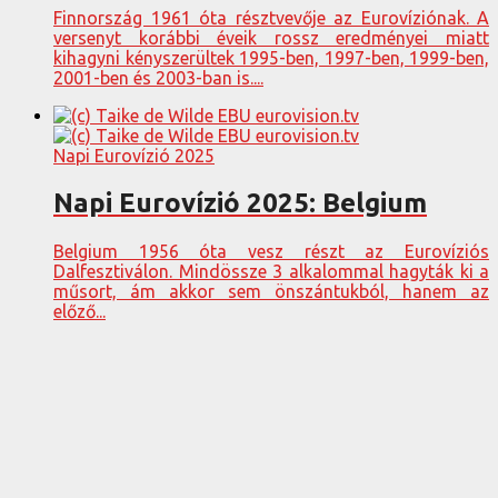
Finnország 1961 óta résztvevője az Eurovíziónak. A
versenyt korábbi éveik rossz eredményei miatt
kihagyni kényszerültek 1995-ben, 1997-ben, 1999-ben,
2001-ben és 2003-ban is....
Napi Eurovízió 2025
Napi Eurovízió 2025: Belgium
Belgium 1956 óta vesz részt az Eurovíziós
Dalfesztiválon. Mindössze 3 alkalommal hagyták ki a
műsort, ám akkor sem önszántukból, hanem az
előző...