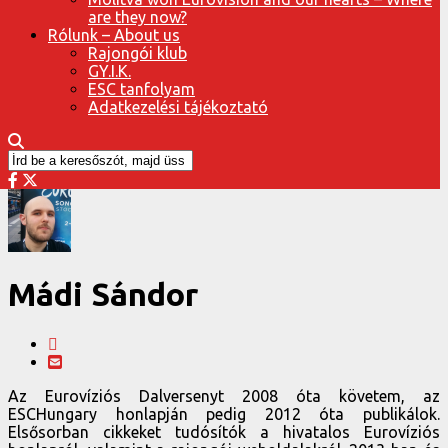
are they now?
Rólunk – About us
Rajongói klub
GY.I.K.
ESC tanfolyam
Adatkezelési tájékoztató
Mádi Sándor
Az Eurovíziós Dalversenyt 2008 óta követem, az
ESCHungary honlapján pedig 2012 óta publikálok.
Elsősorban cikkeket tudósítók a hivatalos Eurovíziós