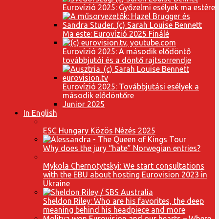
Eurovízió 2025: Győzelmi esélyek ma estére
Ma este: Eurovízió 2025 Finálé
Eurovízió 2025: A második elődöntő
továbbjutói és a döntő rajtsorrendje
Eurovízió 2025: Továbbjutási esélyek a
második elődöntőre
Junior 2025
In English
ESC Hungary Közös Nézés 2025
Why does the jury “hate” Norwegian entries?
Mykola Chernotytskyi: We start consultations
with the EBU about hosting Eurovision 2023 in
Ukraine
Sheldon Riley: Who are his favorites, the deep
meaning behind his headpiece and more
Molitva won Eurovision and our hearts – Where