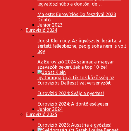
legvalószínűbb a döntőn, de…
Ma este: Eurovíziós Dalfesztivál 2023
Döntő
Junior 2023
Eurovízió 2024
Joost Klein ügy: Az ügyészség lezárta, a
sértett fellebbezne, pedig soha nem is volt
ügy
Az Eurovízió 2024 számai: a magyar
szavazók bekerültek a top 10-be!
Így támogatja a TikTok közösség az
Eurovíziós Dalfesztivál versenyzőit
Eurovízió 2024: Svájc a nyertes!
Eurovízió 2024: A döntő esélyesei
Junior 2024
Eurovízió 2025
Eurovízió 2025: Ausztria a győztes!