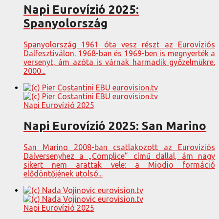
Napi Eurovízió 2025:
Spanyolország
Spanyolország 1961 óta vesz részt az Eurovíziós
Dalfesztiválon. 1968-ban és 1969-ben is megnyerték a
versenyt, ám azóta is várnak harmadik győzelmükre.
2000...
Napi Eurovízió 2025
Napi Eurovízió 2025: San Marino
San Marino 2008-ban csatlakozott az Eurovíziós
Dalversenyhez a „Complice” című dallal, ám nagy
sikert nem arattak vele: a Miodio formáció
elődöntőjének utolsó...
Napi Eurovízió 2025