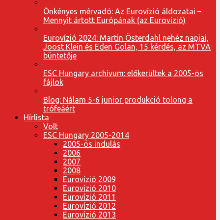
Önkényes mérvadó: Az Eurovízió áldozatai –
Mennyit ártott Európának (az Eurovízió)
Eurovízió 2024: Martin Österdahl nehéz napjai,
Joost Klein és Eden Golan, 15 kérdés, az MTVA
büntetője
ESC Hungary archivum: előkerültek a 2005-ös
fájlok
Blog: Nálam 5-6 junior produkció tolong a
trófeáért
Hírlista
Volt
ESC Hungary 2005-2014
2005-ös indulás
2006
2007
2008
Eurovízió 2009
Eurovízió 2010
Eurovízió 2011
Eurovízió 2012
Eurovízió 2013