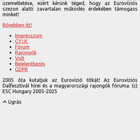
üzemeltetése, ezért kérünk téged, hogy az Eurovíziós
szezon alatti zavartalan működés érdekében támogass
minket!
Bővebben itt!
Impresszum
GY.I.K.
Fórum
Rajongók
Volt
Bejelentkezés
GDPR
2005 óta kutatjuk az Eurovízió titkát! Az Eurovíziós
Dalfesztivál hírei és a magyarországi rajongók fóruma. (c)
ESC Hungary 2005-2025
Ugrás