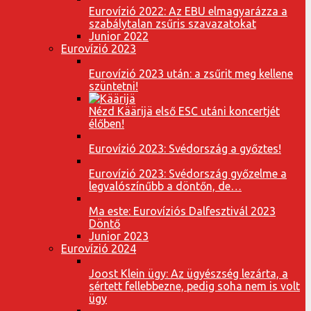
Eurovízió 2022: Az EBU elmagyarázza a
szabálytalan zsűris szavazatokat
Junior 2022
Eurovízió 2023
Eurovízió 2023 után: a zsűrit meg kellene
szüntetni!
Nézd Käärijä első ESC utáni koncertjét
élőben!
Eurovízió 2023: Svédország a győztes!
Eurovízió 2023: Svédország győzelme a
legvalószínűbb a döntőn, de…
Ma este: Eurovíziós Dalfesztivál 2023
Döntő
Junior 2023
Eurovízió 2024
Joost Klein ügy: Az ügyészség lezárta, a
sértett fellebbezne, pedig soha nem is volt
ügy