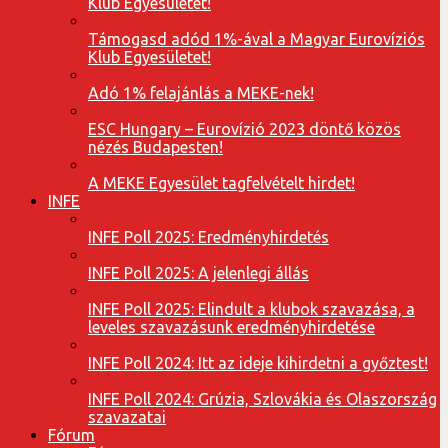
Klub Egyesületet!
Támogasd adód 1%-ával a Magyar Eurovíziós
Klub Egyesületet!
Adó 1% felajánlás a MEKE-nek!
ESC Hungary – Eurovízió 2023 döntő közös
nézés Budapesten!
A MEKE Egyesület tagfelvételt hirdet!
INFE
INFE Poll 2025: Eredményhirdetés
INFE Poll 2025: A jelenlegi állás
INFE Poll 2025: Elindult a klubok szavazása, a
leveles szavazásunk eredményhirdetése
INFE Poll 2024: Itt az ideje kihirdetni a győztest!
INFE Poll 2024: Grúzia, Szlovákia és Olaszország
szavazatai
Fórum