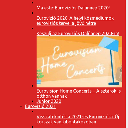
Ma este: Eurovíziós Dalünnep 2020!
Eurovízió 2020: A helyi közmédiumok
eurovíziós tervei a jövő hétre
Készülj az Eurovíziós Dalünnep 2020-ra!
Eurovision Home Concerts – A sztárok is
otthon vannak
Junior 2020
Eurovízió 2021
Visszatekintés a 2021-es Eurovízióra: Új
korszak van kibontakozóban