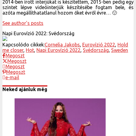
2014-ben írott interjúkat is készítettem, 2015-ben pedig egy
szintet lépve videóinterjúk készítésébe fogtam bele, és
azóta megállíthatatlanul hozom őket évről évre… 🙂
See author's posts
Napi Eurovízió 2022: Svédország
Kapcsolódo cikkek:
Cornelia Jakobs
,
Eurovízió 2022
,
Hold
me closer
,
Hot
,
Napi Eurovízió 2022
,
Svédország
,
Sweden
Megoszt
Megoszt
Megoszt
Megoszt
e-mail
Neked ajánluk még