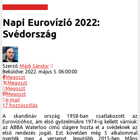
Napi Eurovízió 2022
Napi Eurovízió 2022:
Svédország
Szerző:
Mádi Sándor
Beküldve:
2022. május 5. 06:00:00
Megoszt
Megoszt
Megoszt
Megoszt
e-mail
17 hozzászólás
A skandináv ország 1958-ban csatlakozott az
Eurovízióhoz, ám első győzelmükre 1974-ig kellett várniuk:
az ABBA Waterloo című slágere hozta el a svédeknek az
első rendezés jogát. Ezt követően még 5 alkalommal
nyerték meg a versenyt, legutóbb 2015-ben Måns