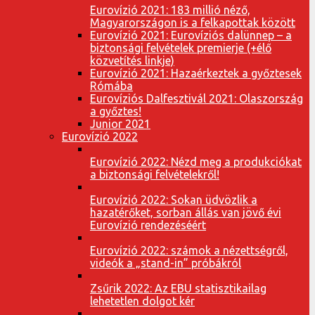
Eurovízió 2021: 183 millió néző,
Magyarországon is a felkapottak között
Eurovízió 2021: Eurovíziós dalünnep – a
biztonsági felvételek premierje (+élő
közvetítés linkje)
Eurovízió 2021: Hazaérkeztek a győztesek
Rómába
Eurovíziós Dalfesztivál 2021: Olaszország
a győztes!
Junior 2021
Eurovízió 2022
Eurovízió 2022: Nézd meg a produkciókat
a biztonsági felvételekről!
Eurovízió 2022: Sokan üdvözlik a
hazatérőket, sorban állás van jövő évi
Eurovízió rendezéséért
Eurovízió 2022: számok a nézettségről,
videók a „stand-in” próbákról
Zsűrik 2022: Az EBU statisztikailag
lehetetlen dolgot kér