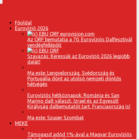
Főoldal
Eurovízió 2026
Az ORF bemutatja a 70. Eurovíziós Dalfesztivál
vendégfellépőit
Szavazás: Keressük az Eurovízió 2026 legjobb
dalát!
Ma este: Lengyelország, Svédország és
Portugália dönt az utolsó nemzeti döntős
hétvégén
Eurovíziós hétköznapok: Románia és San
Marino dalt választ, Izrael és az Egyesült
Királyság dalbemutatót tart. Franciaország is!
Ma este: Szuper Szombat
MEKE
Támogasd adód 1%-ával a Magyar Eurovíziós