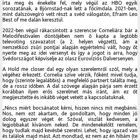
írta meg és énekelte fel, mely végül az HBO egyik
sorozatának, a Björnstad-nak lett a főcímdala. 2021-ben,
mint dalszövegíró vett részt a svéd válogatón, Efraim Leo
Best of me dalán keresztül.
2022-ben végül rákacsintott a szerencse Corneliára: bár a
Melodifestivalen döntőjében nem ő kapta a legtöbb
televoting szavazatot (a 2. helyen végzett), ám a
nemzetközi zsűri pontjai alapján egyértelmű vált, hogy őt
nyerte meg az idei versenyt és így a jogot is arra, hogy
Svédországot képviselje az olasz Eurovíziós Dalversenyen.
A Hold me closer dal egy olyan szerelemről szól, mely a
végéhez érkezett. Cornelia szíve vérzik, főként mivel tudja,
hogy (szerinte legalábbis) a megfelelő partnert találta meg,
de a rossz időben. A dal szövege alapján párja sem érzett
korábban ilyen erős szerelmet más iránt, ám ez őt
megijesztette és inkább véget vetett a kapcsolatuknak.
„Nincs miért bocsánatot kérni, hiszen nincs mit megbánni.
Nos, nem ezt akartam, de gondoltam, hogy minden jó
dolog egyszer véget ér. Szóval, viszlát kedvesem, a
legjobbakat kívánom neked. De mindenekelőtt remélem,
hogy tudlak majd kevésbé szeretni. Lehet, hogy igazad van
és találok majd mást. Azt mondtad, ez nem az én hibám (te