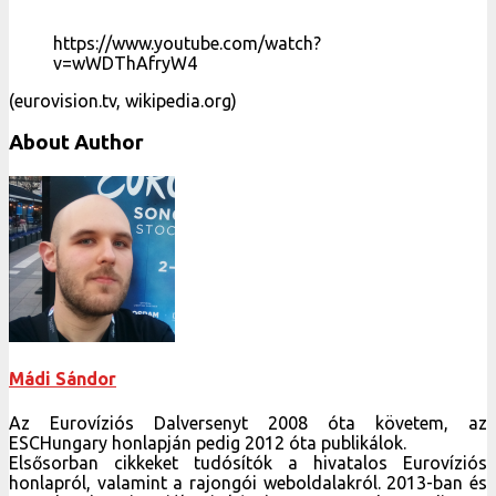
https://www.youtube.com/watch?
v=wWDThAfryW4
(eurovision.tv, wikipedia.org)
About Author
Mádi Sándor
Az Eurovíziós Dalversenyt 2008 óta követem, az
ESCHungary honlapján pedig 2012 óta publikálok.
Elsősorban cikkeket tudósítók a hivatalos Eurovíziós
honlapról, valamint a rajongói weboldalakról. 2013-ban és