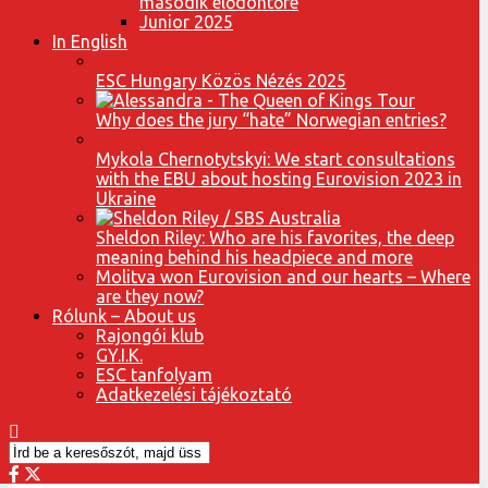
második elődöntőre
Junior 2025
In English
ESC Hungary Közös Nézés 2025
Why does the jury “hate” Norwegian entries?
Mykola Chernotytskyi: We start consultations
with the EBU about hosting Eurovision 2023 in
Ukraine
Sheldon Riley: Who are his favorites, the deep
meaning behind his headpiece and more
Molitva won Eurovision and our hearts – Where
are they now?
Rólunk – About us
Rajongói klub
GY.I.K.
ESC tanfolyam
Adatkezelési tájékoztató