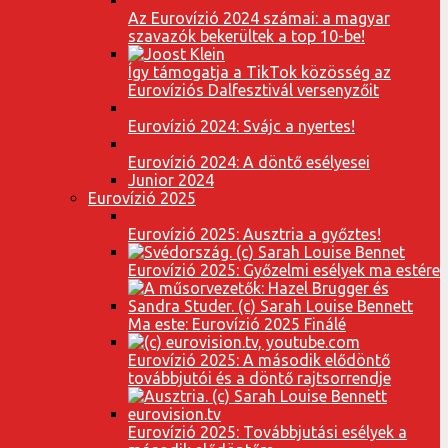
Az Eurovízió 2024 számai: a magyar
szavazók bekerültek a top 10-be!
Így támogatja a TikTok közösség az
Eurovíziós Dalfesztivál versenyzőit
Eurovízió 2024: Svájc a nyertes!
Eurovízió 2024: A döntő esélyesei
Junior 2024
Eurovízió 2025
Eurovízió 2025: Ausztria a győztes!
Eurovízió 2025: Győzelmi esélyek ma estére
Ma este: Eurovízió 2025 Finálé
Eurovízió 2025: A második elődöntő
továbbjutói és a döntő rajtsorrendje
Eurovízió 2025: Továbbjutási esélyek a