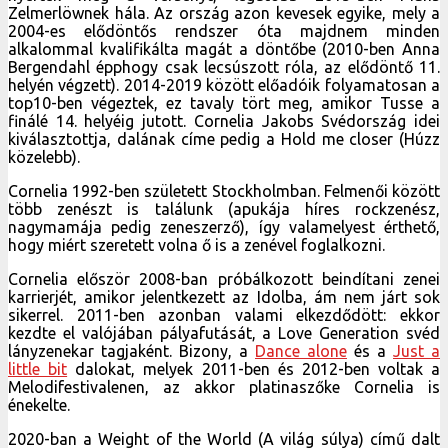
Zelmerlöwnek hála. Az ország azon kevesek egyike, mely a
2004-es elődöntős rendszer óta majdnem minden
alkalommal kvalifikálta magát a döntőbe (2010-ben Anna
Bergendahl épphogy csak lecsúszott róla, az elődöntő 11.
helyén végzett). 2014-2019 között előadóik folyamatosan a
top10-ben végeztek, ez tavaly tört meg, amikor Tusse a
finálé 14. helyéig jutott. Cornelia Jakobs Svédország idei
kiválasztottja, dalának címe pedig a Hold me closer (Húzz
közelebb).
Cornelia 1992-ben született Stockholmban. Felmenői között
több zenészt is találunk (apukája híres rockzenész,
nagymamája pedig zeneszerző), így valamelyest érthető,
hogy miért szeretett volna ő is a zenével foglalkozni.
Cornelia először 2008-ban próbálkozott beindítani zenei
karrierjét, amikor jelentkezett az Idolba, ám nem járt sok
sikerrel. 2011-ben azonban valami elkezdődött: ekkor
kezdte el valójában pályafutását, a Love Generation svéd
lányzenekar tagjaként. Bizony, a
Dance alone
és a
Just a
little bit
dalokat, melyek 2011-ben és 2012-ben voltak a
Melodifestivalenen, az akkor platinaszőke Cornelia is
énekelte.
2020-ban a Weight of the World (A világ súlya) című dalt