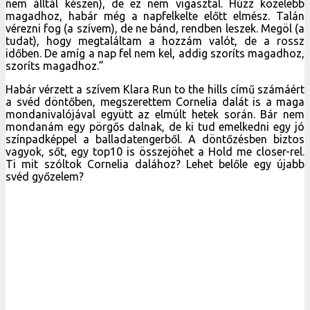
nem álltál készen), de ez nem vigasztal. Húzz közelebb
magadhoz, habár még a napfelkelte előtt elmész. Talán
vérezni fog (a szívem), de ne bánd, rendben leszek. Megöl (a
tudat), hogy megtaláltam a hozzám valót, de a rossz
időben. De amíg a nap fel nem kel, addig szoríts magadhoz,
szoríts magadhoz.”
Habár vérzett a szívem Klara Run to the hills című számáért
a svéd döntőben, megszerettem Cornelia dalát is a maga
mondanivalójával együtt az elmúlt hetek során. Bár nem
mondanám egy pörgős dalnak, de ki tud emelkedni egy jó
színpadképpel a balladatengerből. A döntőzésben biztos
vagyok, sőt, egy top10 is összejöhet a Hold me closer-rel.
Ti mit szóltok Cornelia dalához? Lehet belőle egy újabb
svéd győzelem?