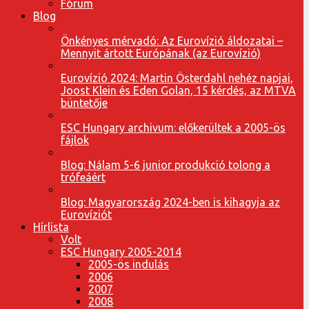
Fórum
Blog
Önkényes mérvadó: Az Eurovízió áldozatai –
Mennyit ártott Európának (az Eurovízió)
Eurovízió 2024: Martin Österdahl nehéz napjai,
Joost Klein és Eden Golan, 15 kérdés, az MTVA
büntetője
ESC Hungary archivum: előkerültek a 2005-ös
fájlok
Blog: Nálam 5-6 junior produkció tolong a
trófeáért
Blog: Magyarország 2024-ben is kihagyja az
Eurovíziót
Hírlista
Volt
ESC Hungary 2005-2014
2005-ös indulás
2006
2007
2008