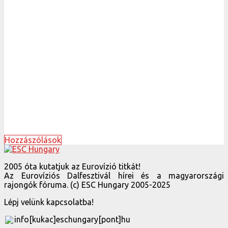
Hozzászólások
2005 óta kutatjuk az Eurovízió titkát!
Az Eurovíziós Dalfesztivál hírei és a magyarországi
rajongók fóruma. (c) ESC Hungary 2005-2025
Lépj velünk kapcsolatba!
info[kukac]eschungary[pont]hu