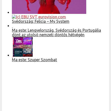
Svédország: Felicia – My System
Ma este: Lengyelország, Svédország és Portugália
dönt az utolsó nemzeti döntős hétvégén
Ma este: Szuper Szombat