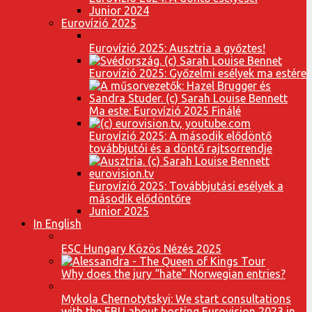
Junior 2024
Eurovízió 2025
Eurovízió 2025: Ausztria a győztes!
Eurovízió 2025: Győzelmi esélyek ma estére
Ma este: Eurovízió 2025 Finálé
Eurovízió 2025: A második elődöntő
továbbjutói és a döntő rajtsorrendje
Eurovízió 2025: Továbbjutási esélyek a
második elődöntőre
Junior 2025
In English
ESC Hungary Közös Nézés 2025
Why does the jury “hate” Norwegian entries?
Mykola Chernotytskyi: We start consultations
with the EBU about hosting Eurovision 2023 in