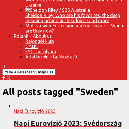
Ukraine
Sheldon Riley: Who are his favorites, the deep
meaning behind his headpiece and more
Molitva won Eurovision and our hearts – Where
are they now?
Rólunk – About us
Rajongói klub
GY.I.K.
ESC tanfolyam
Adatkezelési tájékoztató
All posts tagged "Sweden"
Napi Eurovízió 2023
Napi Eurovízió 2023: Svédország