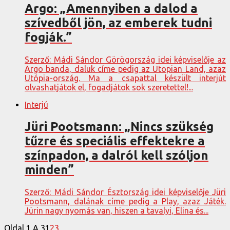
Argo: „Amennyiben a dalod a
szívedből jön, az emberek tudni
fogják.”
Szerző: Mádi Sándor Görögország idei képviselője az
Argo banda, daluk címe pedig az Utopian Land, azaz
Utópia-ország. Ma a csapattal készült interjút
olvashatjátok el, fogadjátok sok szeretettel!...
Interjú
Jüri Pootsmann: „Nincs szükség
tűzre és speciális effektekre a
színpadon, a dalról kell szóljon
minden”
Szerző: Mádi Sándor Észtország idei képviselője Jüri
Pootsmann, dalának címe pedig a Play, azaz Játék.
Jürin nagy nyomás van, hiszen a tavalyi, Elina és...
Oldal 1 A 3
1
2
3