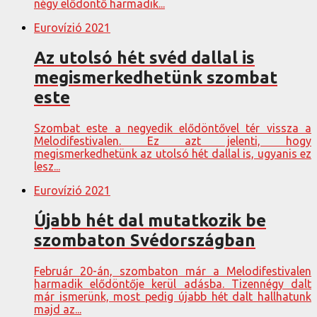
négy elődöntő harmadik...
Eurovízió 2021
Az utolsó hét svéd dallal is
megismerkedhetünk szombat
este
Szombat este a negyedik elődöntővel tér vissza a
Melodifestivalen. Ez azt jelenti, hogy
megismerkedhetünk az utolsó hét dallal is, ugyanis ez
lesz...
Eurovízió 2021
Újabb hét dal mutatkozik be
szombaton Svédországban
Február 20-án, szombaton már a Melodifestivalen
harmadik elődöntője kerül adásba. Tizennégy dalt
már ismerünk, most pedig újabb hét dalt hallhatunk
majd az...