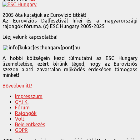
2005 óta kutatjuk az Eurovízió titkát!
Az Eurovíziós Dalfesztivál hírei és a magyarországi
rajongók fóruma. (c) ESC Hungary 2005-2025
Lépj velünk kapcsolatba!
info[kukac]eschungary[pont]hu
A hobbi költségein kezd túlmutatni az ESC Hungary
üzemeltetése, ezért kérünk téged, hogy az Eurovíziós
szezon alatti zavartalan működés érdekében támogass
minket!
Bővebben itt!
Impresszum
GY.I.K.
Fórum
Rajongók
Volt
Bejelentkezés
GDPR