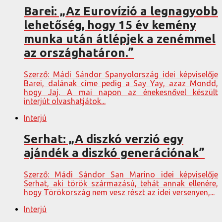
Barei: „Az Eurovízió a legnagyobb
lehetőség, hogy 15 év kemény
munka után átlépjek a zenémmel
az országhatáron.”
Szerző: Mádi Sándor Spanyolország idei képviselője
Barei, dalának címe pedig a Say Yay, azaz Mondd,
hogy Jaj. A mai napon az énekesnővel készült
interjút olvashatjátok...
Interjú
Serhat: „A diszkó verzió egy
ajándék a diszkó generációnak”
Szerző: Mádi Sándor San Marino idei képviselője
Serhat, aki török származású, tehát annak ellenére,
hogy Törökország nem vesz részt az idei versenyen,...
Interjú