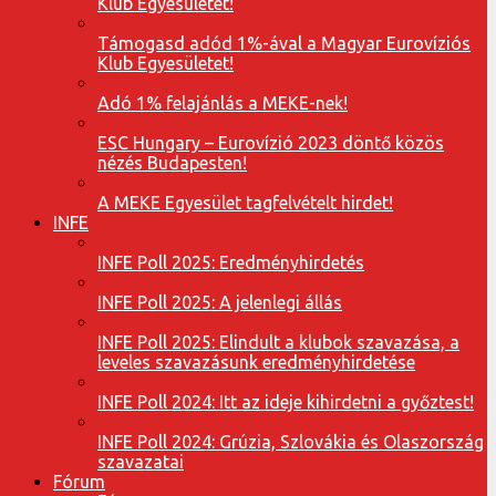
Klub Egyesületet!
Támogasd adód 1%-ával a Magyar Eurovíziós
Klub Egyesületet!
Adó 1% felajánlás a MEKE-nek!
ESC Hungary – Eurovízió 2023 döntő közös
nézés Budapesten!
A MEKE Egyesület tagfelvételt hirdet!
INFE
INFE Poll 2025: Eredményhirdetés
INFE Poll 2025: A jelenlegi állás
INFE Poll 2025: Elindult a klubok szavazása, a
leveles szavazásunk eredményhirdetése
INFE Poll 2024: Itt az ideje kihirdetni a győztest!
INFE Poll 2024: Grúzia, Szlovákia és Olaszország
szavazatai
Fórum