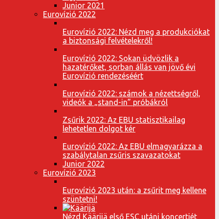
Junior 2021
Eurovízió 2022
Eurovízió 2022: Nézd meg a produkciókat
a biztonsági felvételekről!
Eurovízió 2022: Sokan üdvözlik a
hazatérőket, sorban állás van jövő évi
Eurovízió rendezéséért
Eurovízió 2022: számok a nézettségről,
videók a „stand-in” próbákról
Zsűrik 2022: Az EBU statisztikailag
lehetetlen dolgot kér
Eurovízió 2022: Az EBU elmagyarázza a
szabálytalan zsűris szavazatokat
Junior 2022
Eurovízió 2023
Eurovízió 2023 után: a zsűrit meg kellene
szüntetni!
Nézd Käärijä első ESC utáni koncertjét