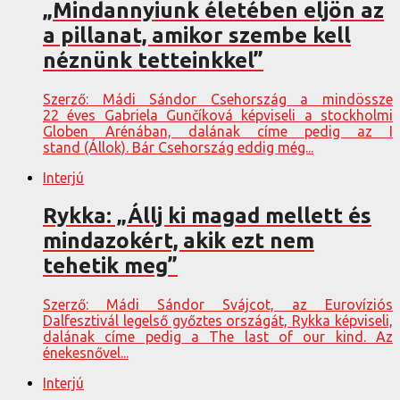
„Mindannyiunk életében eljön az
a pillanat, amikor szembe kell
néznünk tetteinkkel”
Szerző: Mádi Sándor Csehország a mindössze
22 éves Gabriela Gunčíková képviseli a stockholmi
Globen Arénában, dalának címe pedig az I
stand (Állok). Bár Csehország eddig még...
Interjú
Rykka: „Állj ki magad mellett és
mindazokért, akik ezt nem
tehetik meg”
Szerző: Mádi Sándor Svájcot, az Eurovíziós
Dalfesztivál legelső győztes országát, Rykka képviseli,
dalának címe pedig a The last of our kind. Az
énekesnővel...
Interjú