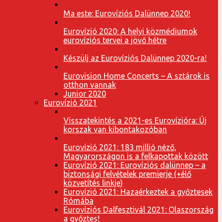
Ma este: Eurovíziós Dalünnep 2020!
Eurovízió 2020: A helyi közmédiumok
eurovíziós tervei a jövő hétre
Készülj az Eurovíziós Dalünnep 2020-ra!
Eurovision Home Concerts – A sztárok is
otthon vannak
Junior 2020
Eurovízió 2021
Visszatekintés a 2021-es Eurovízióra: Új
korszak van kibontakozóban
Eurovízió 2021: 183 millió néző,
Magyarországon is a felkapottak között
Eurovízió 2021: Eurovíziós dalünnep – a
biztonsági felvételek premierje (+élő
közvetítés linkje)
Eurovízió 2021: Hazaérkeztek a győztesek
Rómába
Eurovíziós Dalfesztivál 2021: Olaszország
a győztes!