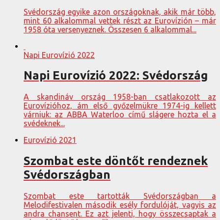
Svédország egyike azon országoknak, akik már több,
mint 60 alkalommal vettek részt az Eurovízión – már
1958 óta versenyeznek. Összesen 6 alkalommal...
Napi Eurovízió 2022
Napi Eurovízió 2022: Svédország
A skandináv ország 1958-ban csatlakozott az
Eurovízióhoz, ám első győzelmükre 1974-ig kellett
várniuk: az ABBA Waterloo című slágere hozta el a
svédeknek...
Eurovízió 2021
Szombat este döntőt rendeznek
Svédországban
Szombat este tartották Svédországban a
Melodifestivalen második esély fordulóját, vagyis az
andra chansent. Ez azt jelenti, hogy összecsaptak a