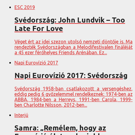
ESC 2019
Svédország: John Lundvik – Too
Late For Love
Véget ért az idei szezon utolsó nemzeti döntője is. Ma
rendezték Svédországban a Melodifestivalen fináléját
a 45 ezer férőhelyes Friends Arénában. Ez...
Napi Eurovízió 2017
Napi Eurovízió 2017: Svédország
Svédország 1958-ban csatlakozott a versengéshez,
eddig pedig 6 győzelemmel rendelkeznek: 1974-ben az
ABBA, 1984-ben a Herreys, 1991-ben Carola, 1999-
ben Charlotte Nilsson, 2012-ben...
Interjú
Samra: „Remélem, hogy az