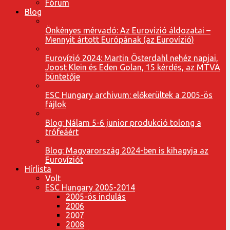
Fórum
Blog
Önkényes mérvadó: Az Eurovízió áldozatai –
Mennyit ártott Európának (az Eurovízió)
Eurovízió 2024: Martin Österdahl nehéz napjai,
Joost Klein és Eden Golan, 15 kérdés, az MTVA
büntetője
ESC Hungary archivum: előkerültek a 2005-ös
fájlok
Blog: Nálam 5-6 junior produkció tolong a
trófeáért
Blog: Magyarország 2024-ben is kihagyja az
Eurovíziót
Hírlista
Volt
ESC Hungary 2005-2014
2005-ös indulás
2006
2007
2008