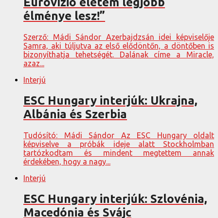
Eurovízió életem legjobb
élménye lesz!”
Szerző: Mádi Sándor Azerbajdzsán idei képviselője
Samra, aki túljutva az első elődöntőn, a döntőben is
bizonyíthatja tehetségét. Dalának címe a Miracle,
azaz...
Interjú
ESC Hungary interjúk: Ukrajna,
Albánia és Szerbia
Tudósító: Mádi Sándor Az ESC Hungary oldalt
képviselve a próbák ideje alatt Stockholmban
tartózkodtam és mindent megtettem annak
érdekében, hogy a nagy...
Interjú
ESC Hungary interjúk: Szlovénia,
Macedónia és Svájc