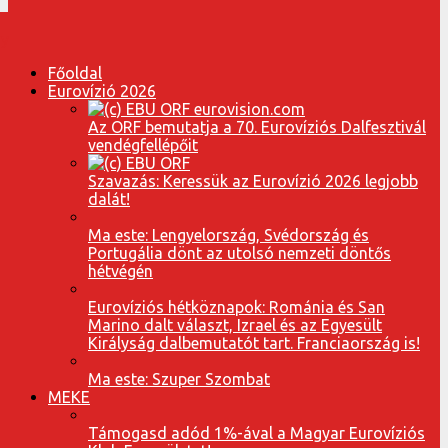
Főoldal
Eurovízió 2026
Az ORF bemutatja a 70. Eurovíziós Dalfesztivál
vendégfellépőit
Szavazás: Keressük az Eurovízió 2026 legjobb
dalát!
Ma este: Lengyelország, Svédország és
Portugália dönt az utolsó nemzeti döntős
hétvégén
Eurovíziós hétköznapok: Románia és San
Marino dalt választ, Izrael és az Egyesült
Királyság dalbemutatót tart. Franciaország is!
Ma este: Szuper Szombat
MEKE
Támogasd adód 1%-ával a Magyar Eurovíziós