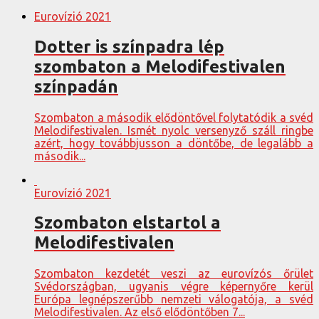
Eurovízió 2021
Dotter is színpadra lép
szombaton a Melodifestivalen
színpadán
Szombaton a második elődöntővel folytatódik a svéd
Melodifestivalen. Ismét nyolc versenyző száll ringbe
azért, hogy továbbjusson a döntőbe, de legalább a
második...
Eurovízió 2021
Szombaton elstartol a
Melodifestivalen
Szombaton kezdetét veszi az eurovízós őrület
Svédországban, ugyanis végre képernyőre kerül
Európa legnépszerűbb nemzeti válogatója, a svéd
Melodifestivalen. Az első elődöntőben 7...