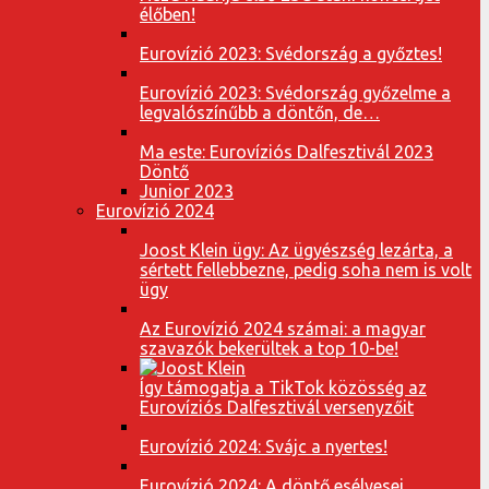
élőben!
Eurovízió 2023: Svédország a győztes!
Eurovízió 2023: Svédország győzelme a
legvalószínűbb a döntőn, de…
Ma este: Eurovíziós Dalfesztivál 2023
Döntő
Junior 2023
Eurovízió 2024
Joost Klein ügy: Az ügyészség lezárta, a
sértett fellebbezne, pedig soha nem is volt
ügy
Az Eurovízió 2024 számai: a magyar
szavazók bekerültek a top 10-be!
Így támogatja a TikTok közösség az
Eurovíziós Dalfesztivál versenyzőit
Eurovízió 2024: Svájc a nyertes!
Eurovízió 2024: A döntő esélyesei