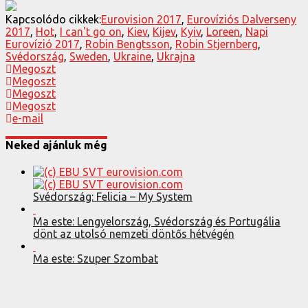
Kapcsolódo cikkek:
Eurovision 2017
,
Eurovíziós Dalverseny
2017
,
Hot
,
I can't go on
,
Kiev
,
Kijev
,
Kyiv
,
Loreen
,
Napi
Eurovízió 2017
,
Robin Bengtsson
,
Robin Stjernberg
,
Svédország
,
Sweden
,
Ukraine
,
Ukrajna
Megoszt
Megoszt
Megoszt
Megoszt
e-mail
Neked ajánluk még
Svédország: Felicia – My System
Ma este: Lengyelország, Svédország és Portugália
dönt az utolsó nemzeti döntős hétvégén
Ma este: Szuper Szombat