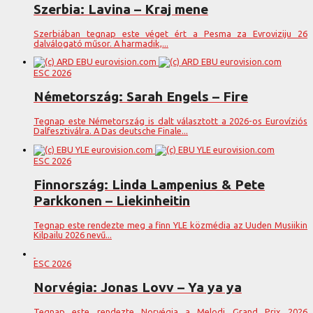
Szerbia: Lavina – Kraj mene
Szerbiában tegnap este véget ért a Pesma za Evroviziju 26
dalválogató műsor. A harmadik,...
ESC 2026
Németország: Sarah Engels – Fire
Tegnap este Németország is dalt választott a 2026-os Eurovíziós
Dalfesztiválra. A Das deutsche Finale...
ESC 2026
Finnország: Linda Lampenius & Pete
Parkkonen – Liekinheitin
Tegnap este rendezte meg a finn YLE közmédia az Uuden Musiikin
Kilpailu 2026 nevű...
ESC 2026
Norvégia: Jonas Lovv – Ya ya ya
Tegnap este rendezte Norvégia a Melodi Grand Prix 2026