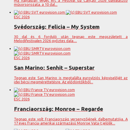
Ma hajnalban véget ért a Festival da Canção 2026 dalválasztó
műsorsorozata. a 10 dal...
ESC 2026
Svédország: Felicia – My System
30 dal és 6 forduló után tegnap este megszületett a
Melodifestivalen 2026 győztes dala....
ESC 2026
San Marino: Senhit – Superstar
Tegnap este San Marino is megtalálta eurovíziós képviselőjét az
idei bécsi megmérettetésre. Az elődöntőkből...
ESC 2026
Franciaország: Monroe – Regarde
Tegnap este volt Franciaország versenyzőjének dalbemutatója. A
17 éves francia-amerikai származású Monroe Vata-t jelölik...