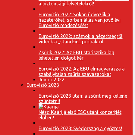
a biztonsági felvételekről!
Eurovízió 2022: Sokan üdvözlik a
hazatérőket, sorban állás van jövő évi
Eurovízió rendezéséért
Eurovízió 2022: számok a nézettségről,
videók a „stand-in” próbákról
Zsűrik 2022: Az EBU statisztikailag
lehetetlen dolgot kér
Eurovízió 2022: Az EBU elmagyarázza a
szabálytalan zsűris szavazatokat
Junior 2022
Eurovízió 2023
Eurovízió 2023 után: a zsűrit meg kellene
szüntetni!
Nézd Käärijä első ESC utáni koncertjét
élőben!
Eurovízió 2023: Svédország a győztes!