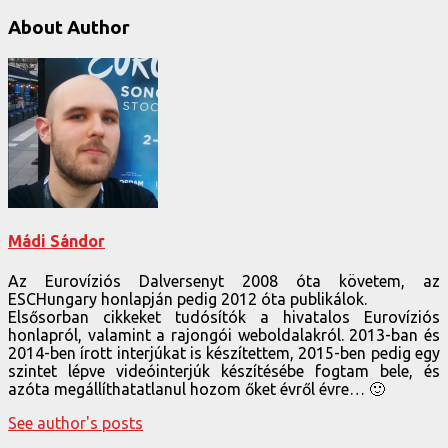
About Author
Mádi Sándor
Az Eurovíziós Dalversenyt 2008 óta követem, az
ESCHungary honlapján pedig 2012 óta publikálok.
Elsősorban cikkeket tudósítók a hivatalos Eurovíziós
honlapról, valamint a rajongói weboldalakról. 2013-ban és
2014-ben írott interjúkat is készítettem, 2015-ben pedig egy
szintet lépve videóinterjúk készítésébe fogtam bele, és
azóta megállíthatatlanul hozom őket évről évre… 🙂
See author's posts