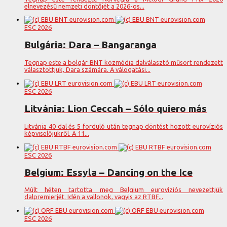
elnevezésű nemzeti döntőjét a 2026-os...
ESC 2026
Bulgária: Dara – Bangaranga
Tegnap este a bolgár BNT közmédia dalválasztó műsort rendezett
választottjuk, Dara számára. A válogatási...
ESC 2026
Litvánia: Lion Ceccah – Sólo quiero más
Litvánia 40 dal és 5 forduló után tegnap döntést hozott eurovíziós
képviselőjükről. A 11...
ESC 2026
Belgium: Essyla – Dancing on the Ice
Múlt héten tartotta meg Belgium eurovíziós nevezettjük
dalpremierjét. Idén a vallonok, vagyis az RTBF...
ESC 2026