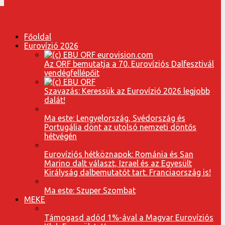
Főoldal
Eurovízió 2026
Az ORF bemutatja a 70. Eurovíziós Dalfesztivál
vendégfellépőit
Szavazás: Keressük az Eurovízió 2026 legjobb
dalát!
Ma este: Lengyelország, Svédország és
Portugália dönt az utolsó nemzeti döntős
hétvégén
Eurovíziós hétköznapok: Románia és San
Marino dalt választ, Izrael és az Egyesült
Királyság dalbemutatót tart. Franciaország is!
Ma este: Szuper Szombat
MEKE
Támogasd adód 1%-ával a Magyar Eurovíziós