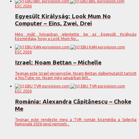
ESC 2026
Egyesült Királyság: Look Mum No
Computer – Eins, Zwei, Drei
Még múlt hónapban jelentette be az Egyesült Királyság
közmédiája, hogy a Look Mum No...
ESC 2026
Izrael: Noam Bettan – Michelle
Tegnap este Izrael versenyzője, Noam Bettan dalbemutatót tartott
a YouTube-on. Noam még januárban lett...
ESC 2026
Románia: Alexandra Căpitănescu – Choke
Me
Tegnap este rendezte meg a TVR román közmédia a Selecția
Națională 2026 nevű nemzeti...