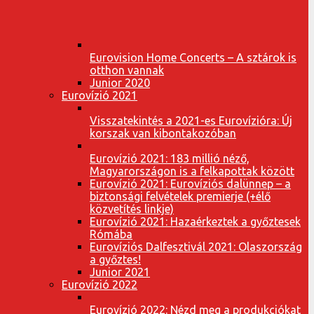
Eurovision Home Concerts – A sztárok is
otthon vannak
Junior 2020
Eurovízió 2021
Visszatekintés a 2021-es Eurovízióra: Új
korszak van kibontakozóban
Eurovízió 2021: 183 millió néző,
Magyarországon is a felkapottak között
Eurovízió 2021: Eurovíziós dalünnep – a
biztonsági felvételek premierje (+élő
közvetítés linkje)
Eurovízió 2021: Hazaérkeztek a győztesek
Rómába
Eurovíziós Dalfesztivál 2021: Olaszország
a győztes!
Junior 2021
Eurovízió 2022
Eurovízió 2022: Nézd meg a produkciókat