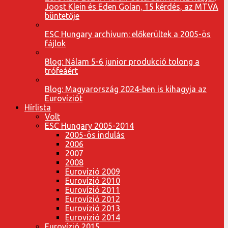
Joost Klein és Eden Golan, 15 kérdés, az MTVA
büntetője
ESC Hungary archivum: előkerültek a 2005-ös
fájlok
Blog: Nálam 5-6 junior produkció tolong a
trófeáért
Blog: Magyarország 2024-ben is kihagyja az
Eurovíziót
Hírlista
Volt
ESC Hungary 2005-2014
2005-ös indulás
2006
2007
2008
Eurovízió 2009
Eurovízió 2010
Eurovízió 2011
Eurovízió 2012
Eurovízió 2013
Eurovízió 2014
Eurovízió 2015