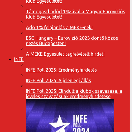
Klub Egyesületet!
Támogasd adód 1%-ával a Magyar Eurovíziós
Klub Egyesületet!
Adó 1% felajánlás a MEKE-nek!
ESC Hungary – Eurovízió 2023 döntő közös
nézés Budapesten!
A MEKE Egyesület tagfelvételt hirdet!
INFE
INFE Poll 2025: Eredményhirdetés
INFE Poll 2025: A jelenlegi állás
INFE Poll 2025: Elindult a klubok szavazása, a
leveles szavazásunk eredményhirdetése