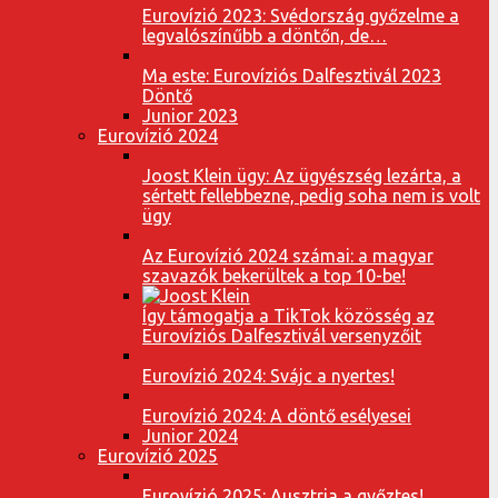
Eurovízió 2023: Svédország győzelme a
legvalószínűbb a döntőn, de…
Ma este: Eurovíziós Dalfesztivál 2023
Döntő
Junior 2023
Eurovízió 2024
Joost Klein ügy: Az ügyészség lezárta, a
sértett fellebbezne, pedig soha nem is volt
ügy
Az Eurovízió 2024 számai: a magyar
szavazók bekerültek a top 10-be!
Így támogatja a TikTok közösség az
Eurovíziós Dalfesztivál versenyzőit
Eurovízió 2024: Svájc a nyertes!
Eurovízió 2024: A döntő esélyesei
Junior 2024
Eurovízió 2025
Eurovízió 2025: Ausztria a győztes!