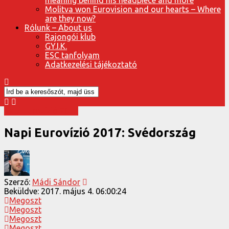
Molitva won Eurovision and our hearts – Where
are they now?
Rólunk – About us
Rajongói klub
GY.I.K.
ESC tanfolyam
Adatkezelési tájékoztató
Napi Eurovízió 2017
Napi Eurovízió 2017: Svédország
Szerző:
Mádi Sándor
Beküldve:
2017. május 4. 06:00:24
Megoszt
Megoszt
Megoszt
Megoszt