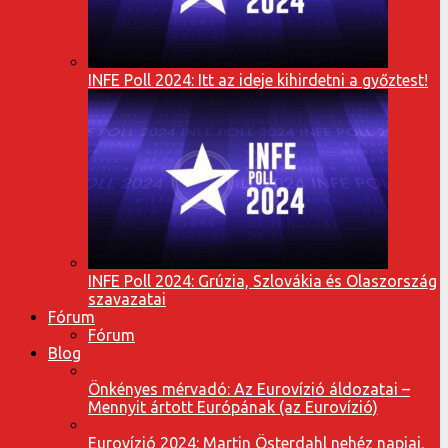
INFE Poll 2024: Itt az ideje kihirdetni a győztest!
INFE Poll 2024: Grúzia, Szlovákia és Olaszország
szavazatai
Fórum
Fórum
Blog
Önkényes mérvadó: Az Eurovízió áldozatai –
Mennyit ártott Európának (az Eurovízió)
Eurovízió 2024: Martin Österdahl nehéz napjai,