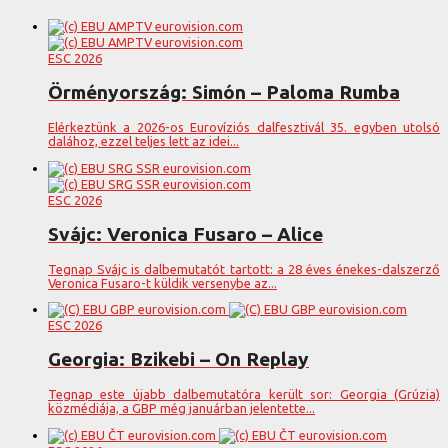
ESC 2026
Örményország: Simón – Paloma Rumba
Elérkeztünk a 2026-os Eurovíziós dalfesztivál 35. egyben utolsó
dalához, ezzel teljes lett az idei...
ESC 2026
Svájc: Veronica Fusaro – Alice
Tegnap Svájc is dalbemutatót tartott: a 28 éves énekes-dalszerző
Veronica Fusaro-t küldik versenybe az...
ESC 2026
Georgia: Bzikebi – On Replay
Tegnap este újabb dalbemutatóra került sor: Georgia (Grúzia)
közmédiája, a GBP még januárban jelentette...