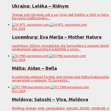
Ukrajna: Leléka – Ridnym
Tegnap este Ukrajnán volt a sor, hogy dalt küldjön a 2026-os bécsi
Eurovíziós Dalfesztiválra....
ESC 2026
Luxemburg: Eva Marija – Mother Nature
Luxemburg 2024-es visszatérése óta harmadjára is nemzeti döntő
rendezésével választotta ki küldöttjét a soron...
ESC 2026
Málta: Aidan – Bella
A csütörtöki selejtező forduló után tegnap este Málta kiválasztotta
versenyzőjét a jubileumi, 70. Eurovíziós...
ESC 2026
Moldova: Satoshi – Viva, Moldova
Moldova tegnap este nagyszabású nemzeti döntőt rendezett a