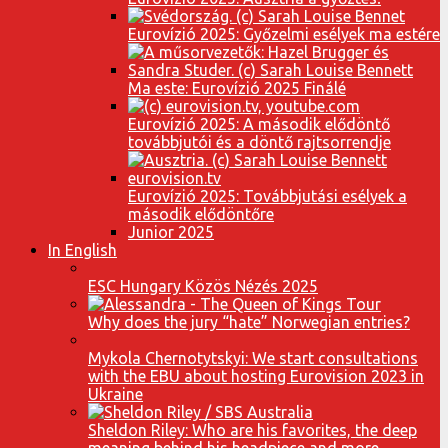
Eurovízió 2025: Győzelmi esélyek ma estére
Ma este: Eurovízió 2025 Finálé
Eurovízió 2025: A második elődöntő
továbbjutói és a döntő rajtsorrendje
Eurovízió 2025: Továbbjutási esélyek a
második elődöntőre
Junior 2025
In English
ESC Hungary Közös Nézés 2025
Why does the jury “hate” Norwegian entries?
Mykola Chernotytskyi: We start consultations
with the EBU about hosting Eurovision 2023 in
Ukraine
Sheldon Riley: Who are his favorites, the deep
meaning behind his headpiece and more