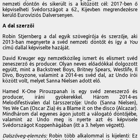
nemzeti döntőn és sikerült is a kitűzött cél: 2017-ben ő
képviselheti Svédországot a 62., Kijevben megrendezésre
kerülő Eurovíziós Dalversenyen.
A dal szerzői
Robin Stjernberg a dal egyik szövegírója és szerzője, aki
2013-ban megnyerte a svéd nemzeti döntőt és így a
You
című dallal képviselte hazáját.
David Kreuger egy nemzetközileg ismert és elismert svéd
zeneszerző és producer. Olyan neves előadókkal dolgozott
együtt, mint a Backstreet Boys, Britney Spears, Westlife, Il
Divo, Boyzone, valamint a 2014-es svéd dal, az Undo írói
között volt, melyet Sanna Nielsen adott elő.
Hamed K-One Pirouzpanah is egy svéd zeneszerző és
producer, iráni gyökerekkel. Három 2014-es
Melodifestivalen dal társszerzője: Undo (Sanna Nielsen),
Yes We Can (Oscar Zia) és a Blame it on the disco (Alcazar).
Mindhárom dal egyenes ágon jutott a válogató döntőjébe,
valamint az Undo meg is nyerte azt és képvisele
Svédországot Koppenhágában (itt a 3. helyen végzett).
Dalszöveg-elemzés:
Robin több alkalommal is kijelenti: Ez