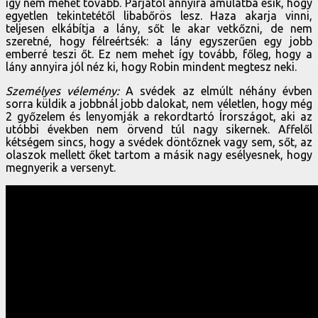
így nem mehet tovább. Párjától annyira ámulatba esik, hogy
egyetlen tekintetétől libabőrös lesz. Haza akarja vinni,
teljesen elkábítja a lány, sőt le akar vetkőzni, de nem
szeretné, hogy félreértsék: a lány egyszerűen egy jobb
emberré teszi őt. Ez nem mehet így tovább, főleg, hogy a
lány annyira jól néz ki, hogy Robin mindent megtesz neki.
Személyes vélemény:
A svédek az elmúlt néhány évben
sorra küldik a jobbnál jobb dalokat, nem véletlen, hogy még
2 győzelem és lenyomják a rekordtartó Írországot, aki az
utóbbi években nem örvend túl nagy sikernek. Affelől
kétségem sincs, hogy a svédek döntőznek vagy sem, sőt, az
olaszok mellett őket tartom a másik nagy esélyesnek, hogy
megnyerik a versenyt.