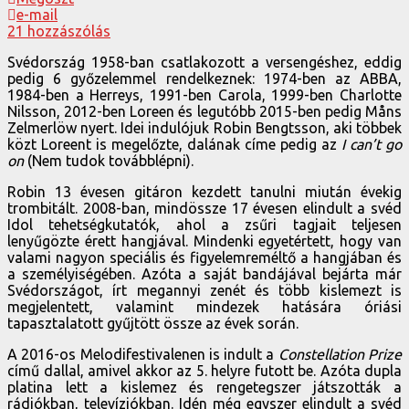
e-mail
21 hozzászólás
Svédország 1958-ban csatlakozott a versengéshez, eddig
pedig 6 győzelemmel rendelkeznek: 1974-ben az ABBA,
1984-ben a Herreys, 1991-ben Carola, 1999-ben Charlotte
Nilsson, 2012-ben Loreen és legutóbb 2015-ben pedig Måns
Zelmerlöw nyert. Idei indulójuk Robin Bengtsson, aki többek
közt Loreent is megelőzte, dalának címe pedig az
I can’t go
on
(Nem tudok továbblépni).
Robin 13 évesen gitáron kezdett tanulni miután évekig
trombitált. 2008-ban, mindössze 17 évesen elindult a svéd
Idol tehetségkutatók, ahol a zsűri tagjait teljesen
lenyűgözte érett hangjával. Mindenki egyetértett, hogy van
valami nagyon speciális és figyelemreméltő a hangjában és
a személyiségében. Azóta a saját bandájával bejárta már
Svédországot, írt megannyi zenét és több kislemezt is
megjelentett, valamint mindezek hatására óriási
tapasztalatott gyűjtött össze az évek során.
A 2016-os Melodifestivalenen is indult a
Constellation Prize
című dallal, amivel akkor az 5. helyre futott be. Azóta dupla
platina lett a kislemez és rengetegszer játszották a
rádiókban, televíziókban. Idén még egyszer elindult a svéd