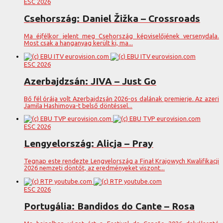
ESC 2026
Csehország: Daniel Žižka – Crossroads
Ma éjfélkor jelent meg Csehország képviselőjének versenydala.
Most csak a hanganyag került ki, ma...
ESC 2026
Azerbajdzsán: JIVA – Just Go
Bő fél órája volt Azerbajdzsán 2026-os dalának premierje. Az azeri
Jamila Hashimova-t belső döntéssel...
ESC 2026
Lengyelország: Alicja – Pray
Tegnap este rendezte Lengyelország a Finał Krajowych Kwalifikacji
2026 nemzeti döntőt, az eredményeket viszont...
ESC 2026
Portugália: Bandidos do Cante – Rosa