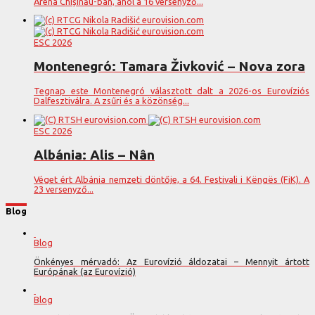
Arena Chișinău-ban, ahol a 16 versenyző...
ESC 2026
Montenegró: Tamara Živković – Nova zora
Tegnap este Montenegró választott dalt a 2026-os Eurovíziós
Dalfesztiválra. A zsűri és a közönség...
ESC 2026
Albánia: Alis – Nân
Véget ért Albánia nemzeti döntője, a 64. Festivali i Këngës (FiK). A
23 versenyző...
Blog
Blog
Önkényes mérvadó: Az Eurovízió áldozatai – Mennyit ártott
Európának (az Eurovízió)
Blog