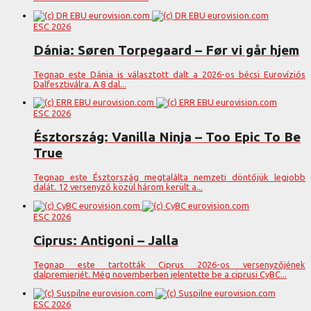
ESC 2026
Dánia: Søren Torpegaard – Før vi går hjem
Tegnap este Dánia is választott dalt a 2026-os bécsi Eurovíziós
Dalfesztiválra. A 8 dal...
ESC 2026
Észtország: Vanilla Ninja – Too Epic To Be
True
Tegnap este Észtország megtalálta nemzeti döntőjük legjobb
dalát. 12 versenyző közül három került a...
ESC 2026
Ciprus: Antigoni – Jalla
Tegnap este tartották Ciprus 2026-os versenyzőjének
dalpremierjét. Még novemberben jelentette be a ciprusi CyBC...
ESC 2026