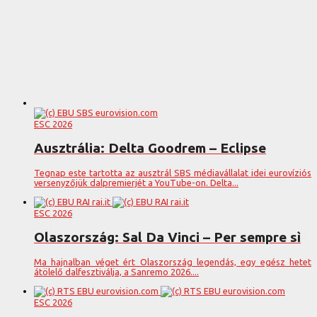
ESC 2026
Ausztrália: Delta Goodrem – Eclipse
Tegnap este tartotta az ausztrál SBS médiavállalat idei eurovíziós
versenyzőjük dalpremierjét a YouTube-on. Delta...
ESC 2026
Olaszország: Sal Da Vinci – Per sempre sì
Ma hajnalban véget ért Olaszország legendás, egy egész hetet
átölelő dalfesztiválja, a Sanremo 2026....
ESC 2026