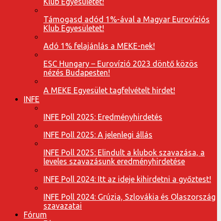
Klub Egyesületet!
Támogasd adód 1%-ával a Magyar Eurovíziós
Klub Egyesületet!
Adó 1% felajánlás a MEKE-nek!
ESC Hungary – Eurovízió 2023 döntő közös
nézés Budapesten!
A MEKE Egyesület tagfelvételt hirdet!
INFE
INFE Poll 2025: Eredményhirdetés
INFE Poll 2025: A jelenlegi állás
INFE Poll 2025: Elindult a klubok szavazása, a
leveles szavazásunk eredményhirdetése
INFE Poll 2024: Itt az ideje kihirdetni a győztest!
INFE Poll 2024: Grúzia, Szlovákia és Olaszország
szavazatai
Fórum