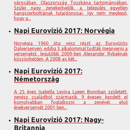
városában, Olaszország Toszkána tartományában.
Szülei nagy zenekedvelők, a település egyetlen
hangszerboltjának tulajdonosai, így nem meglepő,
hogy a...
Napi Eurovízió 2017: Norvégia
Norvégia 1960 óta vesz részt az Eurovíziós
Dalversenyen, eddig 3 alkalommal tudták megnyerni a
versengést, legutóbb 2009-ben Alexander Rybaknak
köszönhetően. A 2008-as két...
Napi Eurovízió 2017:
Németország
A 25 éves Isabella Levina Lueen Bonnban született,
zenész családból származik. 9 évesen kezdett el
komolyabban foglalkozni a zenével, első
énekversenyét 2001-ben...
Napi Eurovízió 2017: Nagy-
Britannia