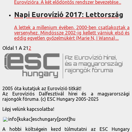
Eurovízióra. A két elődöntős rendszer bevezetése...
Napi Eurovízió 2017: Lettország
A lettek a millenium évében, 2000-ben csatlakoztak a
versenyhez. Mindössze 2002-ig kellett várniuk első és
eddig egyetlen győzelmükért (Marie N, I Wanna)....
Oldal 1 A 2
1
2
2005 óta kutatjuk az Eurovízió titkát!
Az Eurovíziós Dalfesztivál hírei és a magyarországi
rajongók fóruma. (c) ESC Hungary 2005-2025
Lépj velünk kapcsolatba!
info[kukac]eschungary[pont]hu
A hobbi költségein kezd túlmutatni az ESC Hungary