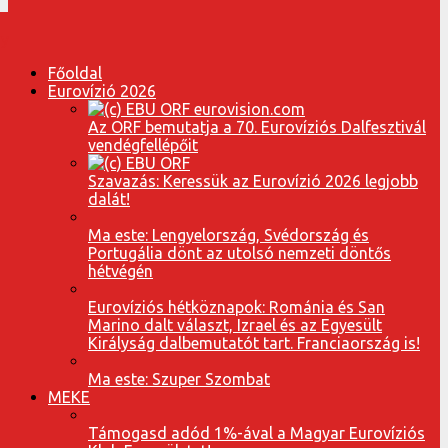
Főoldal
Eurovízió 2026
Az ORF bemutatja a 70. Eurovíziós Dalfesztivál
vendégfellépőit
Szavazás: Keressük az Eurovízió 2026 legjobb
dalát!
Ma este: Lengyelország, Svédország és
Portugália dönt az utolsó nemzeti döntős
hétvégén
Eurovíziós hétköznapok: Románia és San
Marino dalt választ, Izrael és az Egyesült
Királyság dalbemutatót tart. Franciaország is!
Ma este: Szuper Szombat
MEKE
Támogasd adód 1%-ával a Magyar Eurovíziós