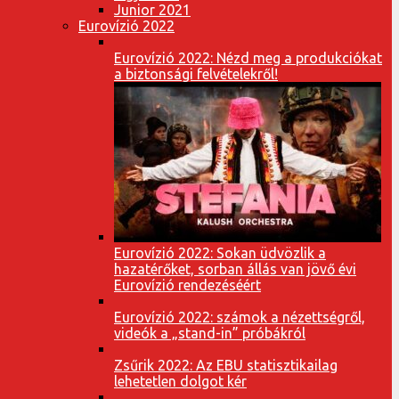
Junior 2021
Eurovízió 2022
Eurovízió 2022: Nézd meg a produkciókat
a biztonsági felvételekről!
Eurovízió 2022: Sokan üdvözlik a
hazatérőket, sorban állás van jövő évi
Eurovízió rendezéséért
Eurovízió 2022: számok a nézettségről,
videók a „stand-in” próbákról
Zsűrik 2022: Az EBU statisztikailag
lehetetlen dolgot kér