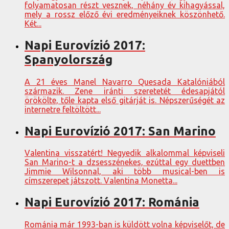
folyamatosan részt vesznek, néhány év kihagyással,
mely a rossz előző évi eredményeiknek köszönhető.
Két...
Napi Eurovízió 2017:
Spanyolország
A 21 éves Manel Navarro Quesada Katalóniából
származik. Zene iránti szeretetét édesapjától
örökölte, tőle kapta első gitárját is. Népszerűségét az
internetre feltöltött...
Napi Eurovízió 2017: San Marino
Valentina visszatért! Negyedik alkalommal képviseli
San Marino-t a dzsesszénekes, ezúttal egy duettben
Jimmie Wilsonnal, aki több musical-ben is
címszerepet játszott. Valentina Monetta...
Napi Eurovízió 2017: Románia
Románia már 1993-ban is küldött volna képviselőt, de