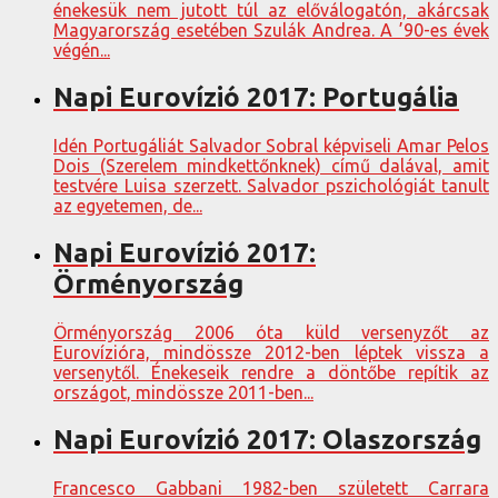
énekesük nem jutott túl az előválogatón, akárcsak
Magyarország esetében Szulák Andrea. A ’90-es évek
végén...
Napi Eurovízió 2017: Portugália
Idén Portugáliát Salvador Sobral képviseli Amar Pelos
Dois (Szerelem mindkettőnknek) című dalával, amit
testvére Luisa szerzett. Salvador pszichológiát tanult
az egyetemen, de...
Napi Eurovízió 2017:
Örményország
Örményország 2006 óta küld versenyzőt az
Eurovízióra, mindössze 2012-ben léptek vissza a
versenytől. Énekeseik rendre a döntőbe repítik az
országot, mindössze 2011-ben...
Napi Eurovízió 2017: Olaszország
Francesco Gabbani 1982-ben született Carrara