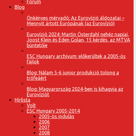
Fórum
Blog
Önkényes mérvadó: Az Eurovízió áldozatai –
Mennyit ártott Európának (az Eurovízió)
Eurovízió 2024: Martin Österdahl nehéz napjai,
Joost Klein és Eden Golan, 15 kérdés, az MTVA
büntetője
ESC Hungary archivum: előkerültek a 2005-ös
fájlok
Blog: Nálam 5-6 junior produkció tolong a
trófeáért
Blog: Magyarország 2024-ben is kihagyja az
Eurovíziót
Hírlista
Volt
ESC Hungary 2005-2014
2005-ös indulás
2006
2007
2008