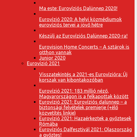
Ma este: Eurovíziós Dalünnep 2020!
Eurovízió 2020: A helyi közmédiumok
eurovíziós tervei a jövő hétre
Készülj az Eurovíziós Dalünnep 2020-ra!
Eurovision Home Concerts – A sztárok is
otthon vannak
Junior 2020
Eurovízió 2021
Visszatekintés a 2021-es Eurovízióra: Új
korszak van kibontakozóban
Eurovízió 2021: 183 millió néző,
Magyarországon is a felkapottak között
Eurovízió 2021: Eurovíziós dalünnep – a
biztonsági felvételek premierje (+élő
közvetítés linkje)
Eurovízió 2021: Hazaérkeztek a győztesek
Rómába
Eurovíziós Dalfesztivál 2021: Olaszország
a győztes!