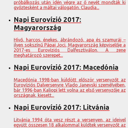
próbálkozás után idén végre az ő nevét mondták ki
győztesként a máltai válogatón. Claudia...
Napi Eurovízió 2017:
Magyarország
Hívő, harcos, énekes, ábrándozó, apa és szamuráj –
ilyen sokszínű Pápai Joci, Magyarország képviselője a
2017-es Eurovíziós Dalfesztiválon. A zene
meghatározó szerepet...
Napi Eurovízió 2017: Macedónia
Macedónia 1998-ban küldött először versenyzőt az
Eurovíziós Dalversenyre Vlado Janevski személyében,
bár 1996-ban Kaliopi lett volna az első versenyzője az
országnak, kiesett...
Napi Eurovízió 2017: Litvánia
Litvánia 1994 óta vesz részt a versenyen, az ideivel
együtt összesen 18 alkalommal küldtek versenyzőt az