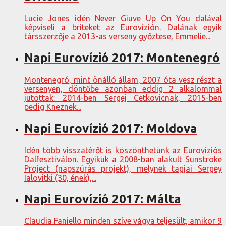
Lucie Jones idén Never Giuve Up On You dalával
képviseli a briteket az Eurovízión. Dalának egyik
társszerzője a 2013-as verseny győztese, Emmelie...
Napi Eurovízió 2017: Montenegró
Montenegró, mint önálló állam, 2007 óta vesz részt a
versenyen, döntőbe azonban eddig 2 alkalommal
jutottak: 2014-ben Sergej Cetkovicnak, 2015-ben
pedig Kneznek...
Napi Eurovízió 2017: Moldova
Idén több visszatérőt is köszönthetünk az Eurovíziós
Dalfesztiválon. Egyikük a 2008-ban alakult Sunstroke
Project (napszúrás projekt), melynek tagjai Sergey
Ialovitki (30, ének),...
Napi Eurovízió 2017: Málta
Claudia Faniello minden szíve vágya teljesült, amikor 9