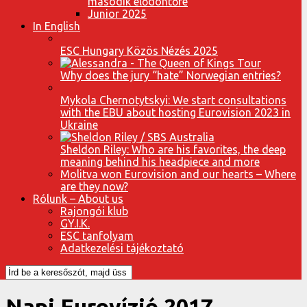
második elődöntőre
Junior 2025
In English
ESC Hungary Közös Nézés 2025
Why does the jury “hate” Norwegian entries?
Mykola Chernotytskyi: We start consultations
with the EBU about hosting Eurovision 2023 in
Ukraine
Sheldon Riley: Who are his favorites, the deep
meaning behind his headpiece and more
Molitva won Eurovision and our hearts – Where
are they now?
Rólunk – About us
Rajongói klub
GY.I.K.
ESC tanfolyam
Adatkezelési tájékoztató
Napi Eurovízió 2017