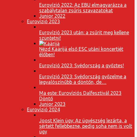
Eurovízió 2022: Az EBU elmagyarázza a
szabálytalan zsűris szavazatokat
Junior 2022
Eurovízió 2023
Eurovízió 2023 után: a zsűrit meg kellene
szüntetni!
Nézd Käärijä első ESC utáni koncertjét
élőben!
Eurovízió 2023: Svédország a győztes!
Eurovízió 2023: Svédország győzelme a
legvalószínűbb a döntőn, de…
Ma este: Eurovíziós Dalfesztivál 2023
Döntő
Junior 2023
Eurovízió 2024
Joost Klein ügy: Az ügyészség lezárta, a
sértett fellebbezne, pedig soha nem is volt
ügy