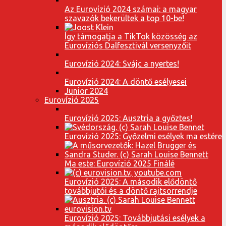
Az Eurovízió 2024 számai: a magyar
szavazók bekerültek a top 10-be!
Így támogatja a TikTok közösség az
Eurovíziós Dalfesztivál versenyzőit
Eurovízió 2024: Svájc a nyertes!
Eurovízió 2024: A döntő esélyesei
Junior 2024
Eurovízió 2025
Eurovízió 2025: Ausztria a győztes!
Eurovízió 2025: Győzelmi esélyek ma estére
Ma este: Eurovízió 2025 Finálé
Eurovízió 2025: A második elődöntő
továbbjutói és a döntő rajtsorrendje
Eurovízió 2025: Továbbjutási esélyek a