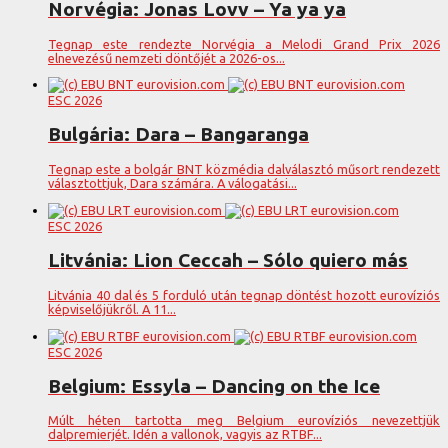
Norvégia: Jonas Lovv – Ya ya ya
Tegnap este rendezte Norvégia a Melodi Grand Prix 2026
elnevezésű nemzeti döntőjét a 2026-os...
ESC 2026
Bulgária: Dara – Bangaranga
Tegnap este a bolgár BNT közmédia dalválasztó műsort rendezett
választottjuk, Dara számára. A válogatási...
ESC 2026
Litvánia: Lion Ceccah – Sólo quiero más
Litvánia 40 dal és 5 forduló után tegnap döntést hozott eurovíziós
képviselőjükről. A 11...
ESC 2026
Belgium: Essyla – Dancing on the Ice
Múlt héten tartotta meg Belgium eurovíziós nevezettjük
dalpremierjét. Idén a vallonok, vagyis az RTBF...