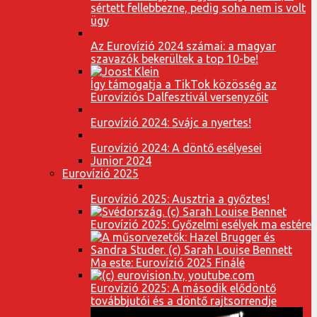
sértett fellebbezne, pedig soha nem is volt
ügy
Az Eurovízió 2024 számai: a magyar
szavazók bekerültek a top 10-be!
Így támogatja a TikTok közösség az
Eurovíziós Dalfesztivál versenyzőit
Eurovízió 2024: Svájc a nyertes!
Eurovízió 2024: A döntő esélyesei
Junior 2024
Eurovízió 2025
Eurovízió 2025: Ausztria a győztes!
Eurovízió 2025: Győzelmi esélyek ma estére
Ma este: Eurovízió 2025 Finálé
Eurovízió 2025: A második elődöntő
továbbjutói és a döntő rajtsorrendje