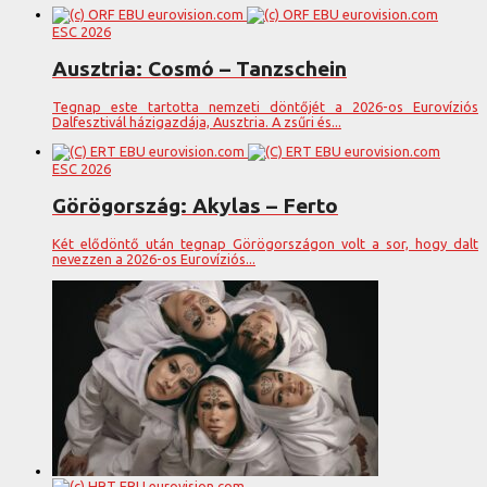
ESC 2026
Ausztria: Cosmó – Tanzschein
Tegnap este tartotta nemzeti döntőjét a 2026-os Eurovíziós
Dalfesztivál házigazdája, Ausztria. A zsűri és...
ESC 2026
Görögország: Akylas – Ferto
Két elődöntő után tegnap Görögországon volt a sor, hogy dalt
nevezzen a 2026-os Eurovíziós...