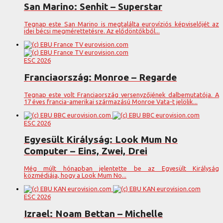
San Marino: Senhit – Superstar
Tegnap este San Marino is megtalálta eurovíziós képviselőjét az
idei bécsi megmérettetésre. Az elődöntőkből...
ESC 2026
Franciaország: Monroe – Regarde
Tegnap este volt Franciaország versenyzőjének dalbemutatója. A
17 éves francia-amerikai származású Monroe Vata-t jelölik...
ESC 2026
Egyesült Királyság: Look Mum No
Computer – Eins, Zwei, Drei
Még múlt hónapban jelentette be az Egyesült Királyság
közmédiája, hogy a Look Mum No...
ESC 2026
Izrael: Noam Bettan – Michelle