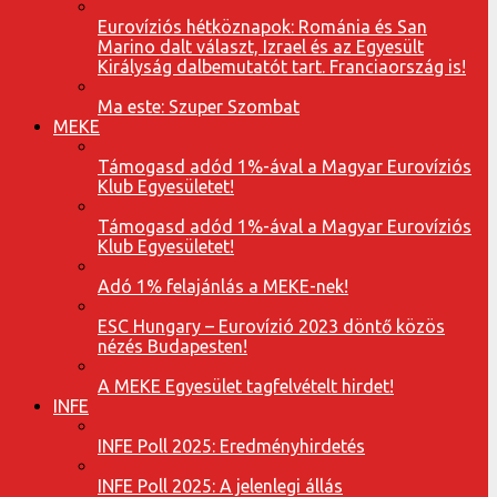
Eurovíziós hétköznapok: Románia és San
Marino dalt választ, Izrael és az Egyesült
Királyság dalbemutatót tart. Franciaország is!
Ma este: Szuper Szombat
MEKE
Támogasd adód 1%-ával a Magyar Eurovíziós
Klub Egyesületet!
Támogasd adód 1%-ával a Magyar Eurovíziós
Klub Egyesületet!
Adó 1% felajánlás a MEKE-nek!
ESC Hungary – Eurovízió 2023 döntő közös
nézés Budapesten!
A MEKE Egyesület tagfelvételt hirdet!
INFE
INFE Poll 2025: Eredményhirdetés
INFE Poll 2025: A jelenlegi állás