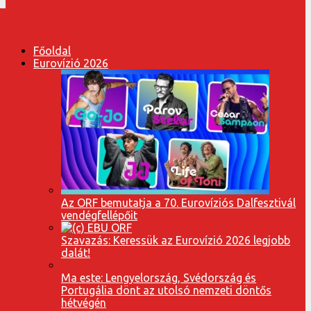
Főoldal
Eurovízió 2026
Az ORF bemutatja a 70. Eurovíziós Dalfesztivál
vendégfellépőit
Szavazás: Keressük az Eurovízió 2026 legjobb
dalát!
Ma este: Lengyelország, Svédország és
Portugália dönt az utolsó nemzeti döntős
hétvégén