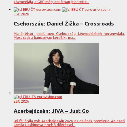
közmédiája, a GBP még januárban jelentette...
ESC 2026
Csehország: Daniel Žižka – Crossroads
Ma éjfélkor jelent meg Csehország képviselőjének versenydala.
Most csak a hanganyag került ki, ma...
ESC 2026
Azerbajdzsán: JIVA – Just Go
Bő fél órája volt Azerbajdzsán 2026-os dalának premierje. Az azeri
Jamila Hashimova-t belső döntéssel...