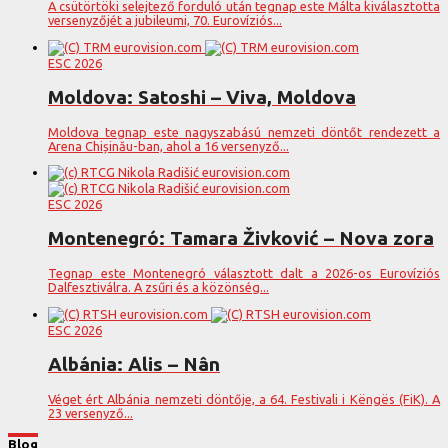
A csütörtöki selejtező forduló után tegnap este Málta kiválasztotta
versenyzőjét a jubileumi, 70. Eurovíziós...
ESC 2026
Moldova: Satoshi – Viva, Moldova
Moldova tegnap este nagyszabású nemzeti döntőt rendezett a
Arena Chișinău-ban, ahol a 16 versenyző...
ESC 2026
Montenegró: Tamara Živković – Nova zora
Tegnap este Montenegró választott dalt a 2026-os Eurovíziós
Dalfesztiválra. A zsűri és a közönség...
ESC 2026
Albánia: Alis – Nân
Véget ért Albánia nemzeti döntője, a 64. Festivali i Këngës (FiK). A
23 versenyző...
Blog