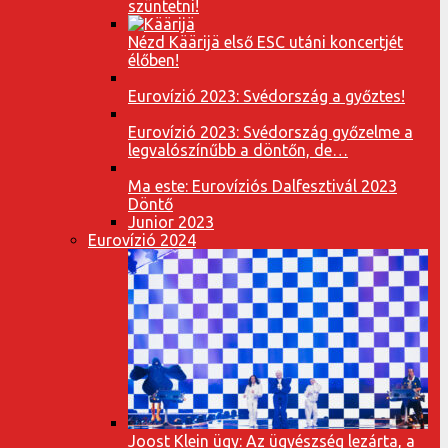
szüntetni!
Nézd Käärijä első ESC utáni koncertjét
élőben!
Eurovízió 2023: Svédország a győztes!
Eurovízió 2023: Svédország győzelme a
legvalószínűbb a döntőn, de…
Ma este: Eurovíziós Dalfesztivál 2023
Döntő
Junior 2023
Eurovízió 2024
Joost Klein ügy: Az ügyészség lezárta, a