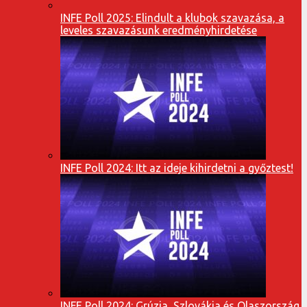
INFE Poll 2025: Elindult a klubok szavazása, a
leveles szavazásunk eredményhirdetése
INFE Poll 2024: Itt az ideje kihirdetni a győztest!
INFE Poll 2024: Grúzia, Szlovákia és Olaszország