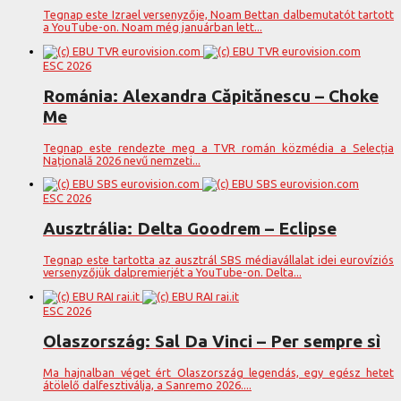
Tegnap este Izrael versenyzője, Noam Bettan dalbemutatót tartott
a YouTube-on. Noam még januárban lett...
ESC 2026
Románia: Alexandra Căpitănescu – Choke
Me
Tegnap este rendezte meg a TVR román közmédia a Selecția
Națională 2026 nevű nemzeti...
ESC 2026
Ausztrália: Delta Goodrem – Eclipse
Tegnap este tartotta az ausztrál SBS médiavállalat idei eurovíziós
versenyzőjük dalpremierjét a YouTube-on. Delta...
ESC 2026
Olaszország: Sal Da Vinci – Per sempre sì
Ma hajnalban véget ért Olaszország legendás, egy egész hetet
átölelő dalfesztiválja, a Sanremo 2026....