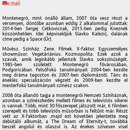
e-mail
Montenegró, mint önálló állam, 2007 óta vesz részt a
versenyen, döntőbe azonban eddig 2 alkalommal jutottak:
2014-ben Sergej Cetkovicnak, 2015-ben pedig Kneznek
köszönhetően. Idei képviselőjük Slavko Kalezić, dalának
címe pedig a Space (Űr).
Művész. Színház. Zene. Filmek. X-faktor. Egyszemélyes
showműsor. Vegetáriánius. Kozmopolita. Ezek azok a
szavak, amik leginkább jellemzik Slavko sokszínűségét.
1985-ben született Montenegró fővárosában,
Podgoricában. Felsőfokú tanulmányait 2004-ben kezdte
meg dráma tagozton és 2007-ben diplomázott. Tánc és
éneklés specializáción végzett és 2009-ben kezdte el
mesterfokú tanulmányait színész szakon.
2008 óta állandó tagja a montenegrói Nemzeti Színháznak,
azonban a színészkedés mellett filmes és televíziós sikerei
is vannak. Több, mint 30 főszerepet játszott már, 6 filmben
szerepelt és több televíziós műsorban is feltűnt már. Részt
vett az X-faktorban ,majd ezt követően jelentette meg
debütáló albumát, a The Dream of Eternity-t, továbbá
beszél angolul és olaszul is. Az énekes szívesen visel