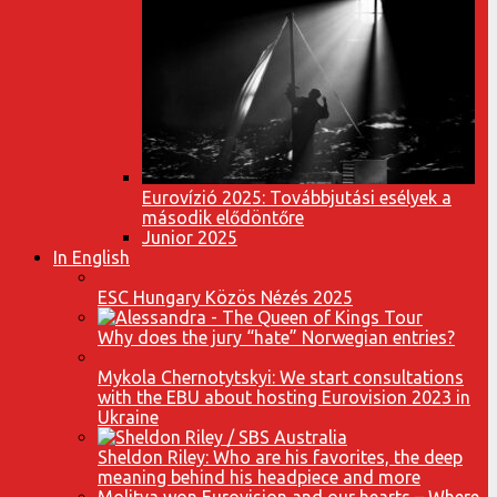
Eurovízió 2025: Továbbjutási esélyek a
második elődöntőre
Junior 2025
In English
ESC Hungary Közös Nézés 2025
Why does the jury “hate” Norwegian entries?
Mykola Chernotytskyi: We start consultations
with the EBU about hosting Eurovision 2023 in
Ukraine
Sheldon Riley: Who are his favorites, the deep
meaning behind his headpiece and more
Molitva won Eurovision and our hearts – Where