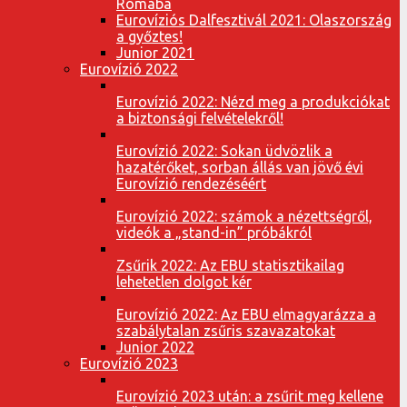
Rómába
Eurovíziós Dalfesztivál 2021: Olaszország
a győztes!
Junior 2021
Eurovízió 2022
Eurovízió 2022: Nézd meg a produkciókat
a biztonsági felvételekről!
Eurovízió 2022: Sokan üdvözlik a
hazatérőket, sorban állás van jövő évi
Eurovízió rendezéséért
Eurovízió 2022: számok a nézettségről,
videók a „stand-in” próbákról
Zsűrik 2022: Az EBU statisztikailag
lehetetlen dolgot kér
Eurovízió 2022: Az EBU elmagyarázza a
szabálytalan zsűris szavazatokat
Junior 2022
Eurovízió 2023
Eurovízió 2023 után: a zsűrit meg kellene