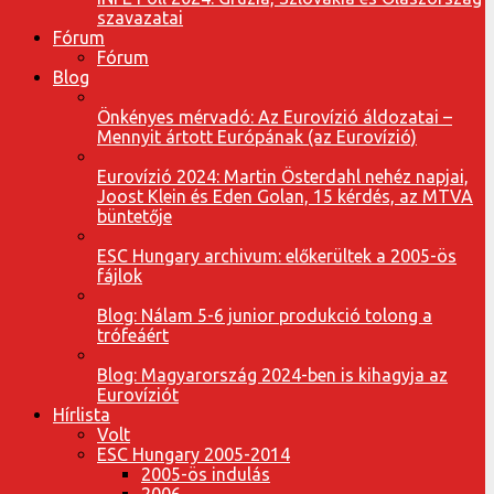
szavazatai
Fórum
Fórum
Blog
Önkényes mérvadó: Az Eurovízió áldozatai –
Mennyit ártott Európának (az Eurovízió)
Eurovízió 2024: Martin Österdahl nehéz napjai,
Joost Klein és Eden Golan, 15 kérdés, az MTVA
büntetője
ESC Hungary archivum: előkerültek a 2005-ös
fájlok
Blog: Nálam 5-6 junior produkció tolong a
trófeáért
Blog: Magyarország 2024-ben is kihagyja az
Eurovíziót
Hírlista
Volt
ESC Hungary 2005-2014
2005-ös indulás
2006