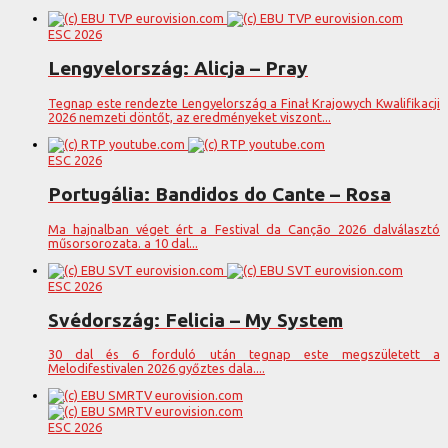
ESC 2026
Lengyelország: Alicja – Pray
Tegnap este rendezte Lengyelország a Finał Krajowych Kwalifikacji
2026 nemzeti döntőt, az eredményeket viszont...
ESC 2026
Portugália: Bandidos do Cante – Rosa
Ma hajnalban véget ért a Festival da Canção 2026 dalválasztó
műsorsorozata. a 10 dal...
ESC 2026
Svédország: Felicia – My System
30 dal és 6 forduló után tegnap este megszületett a
Melodifestivalen 2026 győztes dala....
ESC 2026