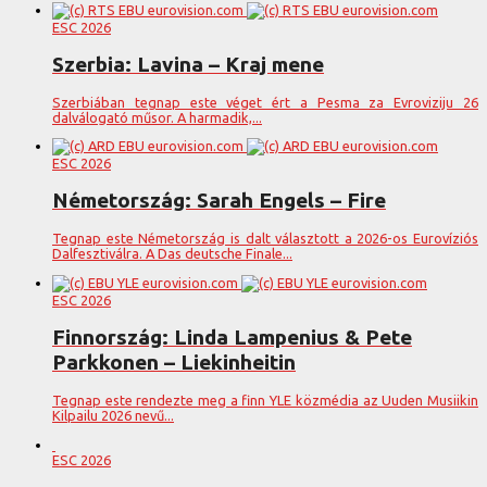
ESC 2026
Szerbia: Lavina – Kraj mene
Szerbiában tegnap este véget ért a Pesma za Evroviziju 26
dalválogató műsor. A harmadik,...
ESC 2026
Németország: Sarah Engels – Fire
Tegnap este Németország is dalt választott a 2026-os Eurovíziós
Dalfesztiválra. A Das deutsche Finale...
ESC 2026
Finnország: Linda Lampenius & Pete
Parkkonen – Liekinheitin
Tegnap este rendezte meg a finn YLE közmédia az Uuden Musiikin
Kilpailu 2026 nevű...
ESC 2026