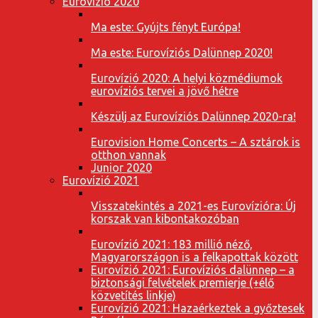
Eurovízió 2020
Ma este: Gyújts fényt Európa!
Ma este: Eurovíziós Dalünnep 2020!
Eurovízió 2020: A helyi közmédiumok
eurovíziós tervei a jövő hétre
Készülj az Eurovíziós Dalünnep 2020-ra!
Eurovision Home Concerts – A sztárok is
otthon vannak
Junior 2020
Eurovízió 2021
Visszatekintés a 2021-es Eurovízióra: Új
korszak van kibontakozóban
Eurovízió 2021: 183 millió néző,
Magyarországon is a felkapottak között
Eurovízió 2021: Eurovíziós dalünnep – a
biztonsági felvételek premierje (+élő
közvetítés linkje)
Eurovízió 2021: Hazaérkeztek a győztesek