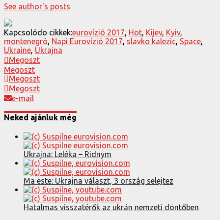
See author's posts
Kapcsolódo cikkek:
eurovízió 2017
,
Hot
,
Kijev
,
Kyiv
,
montenegró
,
Napi Eurovízió 2017
,
slavko kalezic
,
Space
,
Ukraine
,
Ukrajna
Megoszt
Megoszt
Megoszt
Megoszt
e-mail
Neked ajánluk még
Ukrajna: Leléka – Ridnym
Ma este: Ukrajna választ, 3 ország selejtez
Hatalmas visszatérők az ukrán nemzeti döntőben