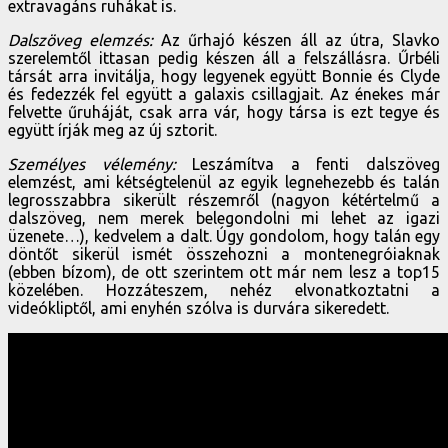
extravagáns ruhákat is.
Dalszöveg elemzés:
Az űrhajó készen áll az útra, Slavko
szerelemtől ittasan pedig készen áll a felszállásra. Űrbéli
társát arra invitálja, hogy legyenek együtt Bonnie és Clyde
és fedezzék fel együtt a galaxis csillagjait. Az énekes már
felvette űruháját, csak arra vár, hogy társa is ezt tegye és
együtt írják meg az új sztorit.
Személyes vélemény:
Leszámítva a fenti dalszöveg
elemzést, ami kétségtelenül az egyik legnehezebb és talán
legrosszabbra sikerült részemről (nagyon kétértelmű a
dalszöveg, nem merek belegondolni mi lehet az igazi
üzenete…), kedvelem a dalt. Úgy gondolom, hogy talán egy
döntőt sikerül ismét összehozni a montenegróiaknak
(ebben bízom), de ott szerintem ott már nem lesz a top15
közelében. Hozzáteszem, nehéz elvonatkoztatni a
videókliptől, ami enyhén szólva is durvára sikeredett.