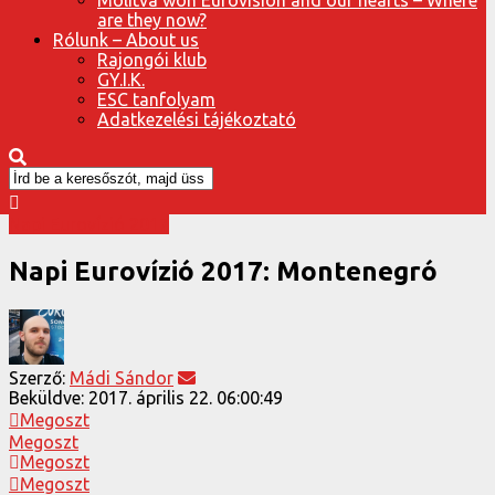
are they now?
Rólunk – About us
Rajongói klub
GY.I.K.
ESC tanfolyam
Adatkezelési tájékoztató
Napi Eurovízió 2017
Napi Eurovízió 2017: Montenegró
Szerző:
Mádi Sándor
Beküldve:
2017. április 22. 06:00:49
Megoszt
Megoszt
Megoszt
Megoszt