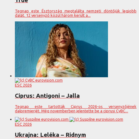
True
Tegnap este Észtország megtalálta nemzeti döntőjük legjobb
dalát. 12 versenyző közül három került a...
ESC 2026
Ciprus: Antigoni – Jalla
Tegnap este tartották Ciprus 2026-os versenyzőjének
dalpremierjét. Még novemberben jelentette be a ciprusi CyBC...
ESC 2026
Ukrajna: Leléka – Ridnym