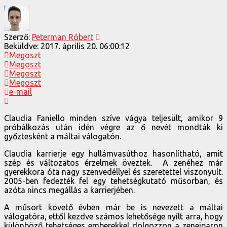
Szerző:
Peterman Róbert
Beküldve:
2017. április 20. 06:00:12
Megoszt
Megoszt
Megoszt
Megoszt
e-mail
Claudia Faniello minden szíve vágya teljesült, amikor 9
próbálkozás után idén végre az ő nevét mondták ki
győztesként a máltai válogatón.
Claudia karrierje egy hullámvasúthoz hasonlítható, amit
szép és változatos érzelmek öveztek. A zenéhez már
gyerekkora óta nagy szenvedéllyel és szeretettel viszonyult.
2005-ben fedezték fel egy tehetségkutató műsorban, és
azóta nincs megállás a karrierjében.
A műsort követő évben már be is nevezett a máltai
válogatóra, ettől kezdve számos lehetősége nyílt arra, hogy
különböző tehetséges emberekkel dolgozzon a zeneiparon