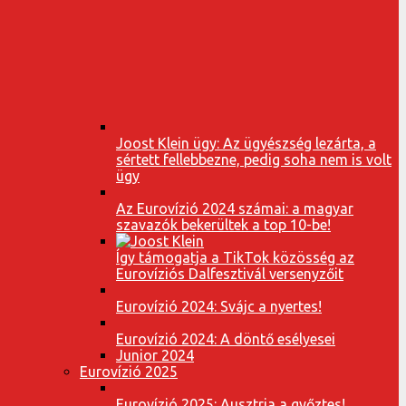
Joost Klein ügy: Az ügyészség lezárta, a
sértett fellebbezne, pedig soha nem is volt
ügy
Az Eurovízió 2024 számai: a magyar
szavazók bekerültek a top 10-be!
Így támogatja a TikTok közösség az
Eurovíziós Dalfesztivál versenyzőit
Eurovízió 2024: Svájc a nyertes!
Eurovízió 2024: A döntő esélyesei
Junior 2024
Eurovízió 2025
Eurovízió 2025: Ausztria a győztes!