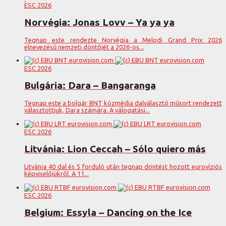
ESC 2026
Norvégia: Jonas Lovv – Ya ya ya
Tegnap este rendezte Norvégia a Melodi Grand Prix 2026
elnevezésű nemzeti döntőjét a 2026-os...
ESC 2026
Bulgária: Dara – Bangaranga
Tegnap este a bolgár BNT közmédia dalválasztó műsort rendezett
választottjuk, Dara számára. A válogatási...
ESC 2026
Litvánia: Lion Ceccah – Sólo quiero más
Litvánia 40 dal és 5 forduló után tegnap döntést hozott eurovíziós
képviselőjükről. A 11...
ESC 2026
Belgium: Essyla – Dancing on the Ice