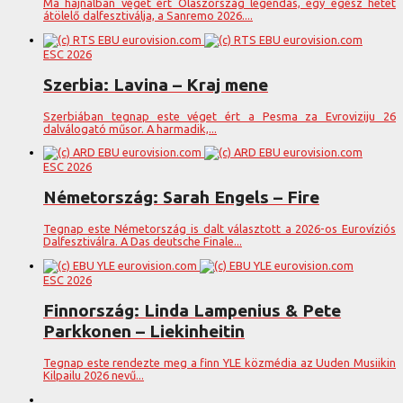
Ma hajnalban véget ért Olaszország legendás, egy egész hetet
átölelő dalfesztiválja, a Sanremo 2026....
ESC 2026
Szerbia: Lavina – Kraj mene
Szerbiában tegnap este véget ért a Pesma za Evroviziju 26
dalválogató műsor. A harmadik,...
ESC 2026
Németország: Sarah Engels – Fire
Tegnap este Németország is dalt választott a 2026-os Eurovíziós
Dalfesztiválra. A Das deutsche Finale...
ESC 2026
Finnország: Linda Lampenius & Pete
Parkkonen – Liekinheitin
Tegnap este rendezte meg a finn YLE közmédia az Uuden Musiikin
Kilpailu 2026 nevű...