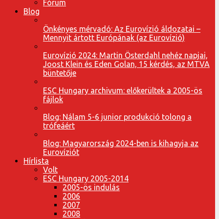
Fórum
Blog
Önkényes mérvadó: Az Eurovízió áldozatai –
Mennyit ártott Európának (az Eurovízió)
Eurovízió 2024: Martin Österdahl nehéz napjai,
Joost Klein és Eden Golan, 15 kérdés, az MTVA
büntetője
ESC Hungary archivum: előkerültek a 2005-ös
fájlok
Blog: Nálam 5-6 junior produkció tolong a
trófeáért
Blog: Magyarország 2024-ben is kihagyja az
Eurovíziót
Hírlista
Volt
ESC Hungary 2005-2014
2005-ös indulás
2006
2007
2008