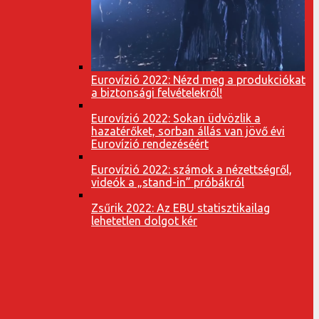
Eurovízió 2022: Nézd meg a produkciókat
a biztonsági felvételekről!
Eurovízió 2022: Sokan üdvözlik a
hazatérőket, sorban állás van jövő évi
Eurovízió rendezéséért
Eurovízió 2022: számok a nézettségről,
videók a „stand-in” próbákról
Zsűrik 2022: Az EBU statisztikailag
lehetetlen dolgot kér