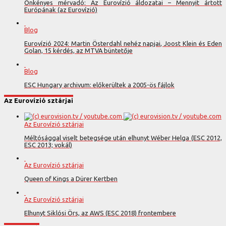
Önkényes mérvadó: Az Eurovízió áldozatai – Mennyit ártott
Európának (az Eurovízió)
Blog
Eurovízió 2024: Martin Österdahl nehéz napjai, Joost Klein és Eden
Golan, 15 kérdés, az MTVA büntetője
Blog
ESC Hungary archivum: előkerültek a 2005-ös fájlok
Az Eurovízió sztárjai
Az Eurovízió sztárjai
Méltósággal viselt betegsége után elhunyt Wéber Helga (ESC 2012,
ESC 2013; vokál)
Az Eurovízió sztárjai
Queen of Kings a Dürer Kertben
Az Eurovízió sztárjai
Elhunyt Siklósi Örs, az AWS (ESC 2018) frontembere