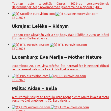
Tegnap este tartották Ciprus 2026-os versenyzőjének
dalpremierjét. Még novemberben jelentette be a ciprusi CyBC...
ESC 2026
Ukrajna: Leléka – Ridnym
Tegnap este Ukrajnán volt a sor, hogy dalt küldjön a 2026-os bécsi
Eurovíziós Dalfesztiválra....
ESC 2026
Luxemburg: Eva Marija – Mother Nature
Luxemburg 2024-es visszatérése óta harmadjára is nemzeti döntő
rendezésével választotta ki küldöttjét a soron...
ESC 2026
Málta: Aidan – Bella
A csütörtöki selejtező forduló után tegnap este Málta kiválasztotta
versenyzőjét a jubileumi, 70. Eurovíziós...
ESC 2026