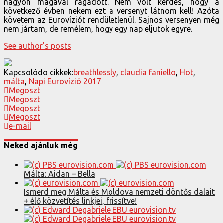
nagyon magával ragadott. Nem volt kérdés, hogy a
következő évben nekem ezt a versenyt látnom kell! Azóta
követem az Eurovíziót rendületlenül. Sajnos versenyen még
nem jártam, de remélem, hogy egy nap eljutok egyre.
See author's posts
Kapcsolódo cikkek:
breathlessly
,
claudia faniello
,
Hot
,
málta
,
Napi Eurovízió 2017
Megoszt
Megoszt
Megoszt
Megoszt
e-mail
Neked ajánluk még
Málta: Aidan – Bella
Ismerd meg Málta és Moldova nemzeti döntős dalait
+ élő közvetítés linkjei, frissítve!