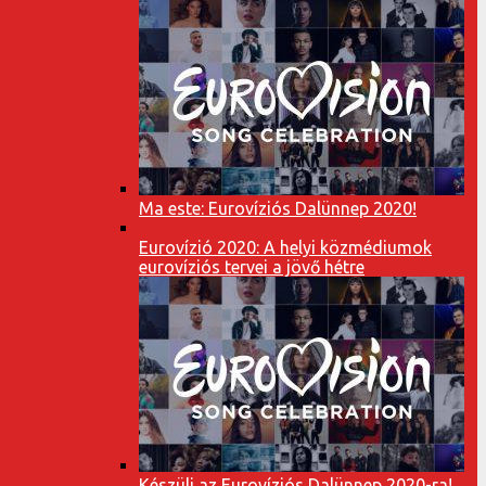
Ma este: Eurovíziós Dalünnep 2020!
Eurovízió 2020: A helyi közmédiumok
eurovíziós tervei a jövő hétre
Készülj az Eurovíziós Dalünnep 2020-ra!