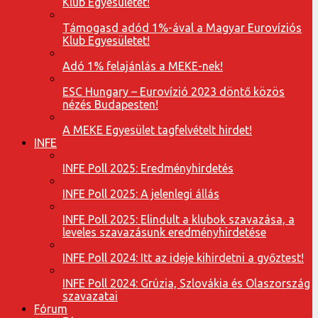
Klub Egyesületet!
Támogasd adód 1%-ával a Magyar Eurovíziós
Klub Egyesületet!
Adó 1% felajánlás a MEKE-nek!
ESC Hungary – Eurovízió 2023 döntő közös
nézés Budapesten!
A MEKE Egyesület tagfelvételt hirdet!
INFE
INFE Poll 2025: Eredményhirdetés
INFE Poll 2025: A jelenlegi állás
INFE Poll 2025: Elindult a klubok szavazása, a
leveles szavazásunk eredményhirdetése
INFE Poll 2024: Itt az ideje kihirdetni a győztest!
INFE Poll 2024: Grúzia, Szlovákia és Olaszország
szavazatai
Fórum