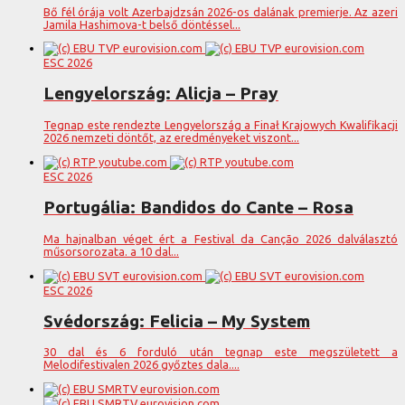
Bő fél órája volt Azerbajdzsán 2026-os dalának premierje. Az azeri
Jamila Hashimova-t belső döntéssel...
ESC 2026
Lengyelország: Alicja – Pray
Tegnap este rendezte Lengyelország a Finał Krajowych Kwalifikacji
2026 nemzeti döntőt, az eredményeket viszont...
ESC 2026
Portugália: Bandidos do Cante – Rosa
Ma hajnalban véget ért a Festival da Canção 2026 dalválasztó
műsorsorozata. a 10 dal...
ESC 2026
Svédország: Felicia – My System
30 dal és 6 forduló után tegnap este megszületett a
Melodifestivalen 2026 győztes dala....