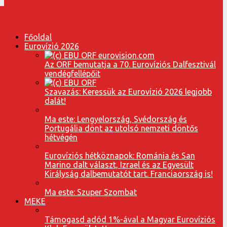
Főoldal
Eurovízió 2026
Az ORF bemutatja a 70. Eurovíziós Dalfesztivál
vendégfellépőit
Szavazás: Keressük az Eurovízió 2026 legjobb
dalát!
Ma este: Lengyelország, Svédország és
Portugália dönt az utolsó nemzeti döntős
hétvégén
Eurovíziós hétköznapok: Románia és San
Marino dalt választ, Izrael és az Egyesült
Királyság dalbemutatót tart. Franciaország is!
Ma este: Szuper Szombat
MEKE
Támogasd adód 1%-ával a Magyar Eurovíziós