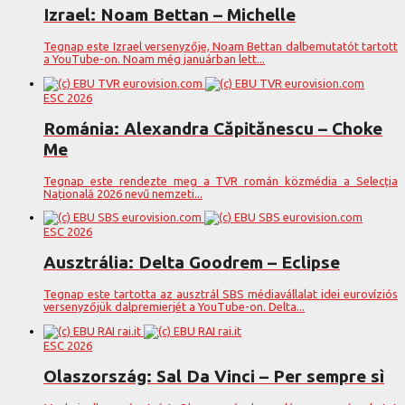
Izrael: Noam Bettan – Michelle
Tegnap este Izrael versenyzője, Noam Bettan dalbemutatót tartott
a YouTube-on. Noam még januárban lett...
ESC 2026
Románia: Alexandra Căpitănescu – Choke
Me
Tegnap este rendezte meg a TVR román közmédia a Selecția
Națională 2026 nevű nemzeti...
ESC 2026
Ausztrália: Delta Goodrem – Eclipse
Tegnap este tartotta az ausztrál SBS médiavállalat idei eurovíziós
versenyzőjük dalpremierjét a YouTube-on. Delta...
ESC 2026
Olaszország: Sal Da Vinci – Per sempre sì