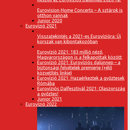
Eurovision Home Concerts – A sztárok is
otthon vannak
Junior 2020
Eurovízió 2021
Visszatekintés a 2021-es Eurovízióra: Új
korszak van kibontakozóban
Eurovízió 2021: 183 millió néző,
Magyarországon is a felkapottak között
Eurovízió 2021: Eurovíziós dalünnep – a
biztonsági felvételek premierje (+élő
közvetítés linkje)
Eurovízió 2021: Hazaérkeztek a győztesek
Rómába
Eurovíziós Dalfesztivál 2021: Olaszország
a győztes!
Junior 2021
Eurovízió 2022