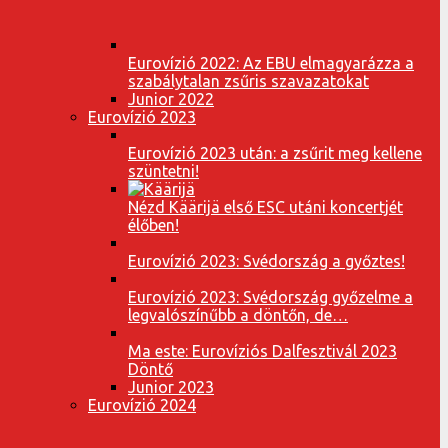
Eurovízió 2022: Az EBU elmagyarázza a
szabálytalan zsűris szavazatokat
Junior 2022
Eurovízió 2023
Eurovízió 2023 után: a zsűrit meg kellene
szüntetni!
Nézd Käärijä első ESC utáni koncertjét
élőben!
Eurovízió 2023: Svédország a győztes!
Eurovízió 2023: Svédország győzelme a
legvalószínűbb a döntőn, de…
Ma este: Eurovíziós Dalfesztivál 2023
Döntő
Junior 2023
Eurovízió 2024