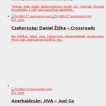
Tegnap este újabb dalbemutatóra került sor: Georgia (Grúzia)
közmédiája, a GBP még januárban jelentette...
ESC 2026
Csehország: Daniel Žižka – Crossroads
Ma éjfélkor jelent meg Csehország képviselőjének versenydala.
Most csak a hanganyag került ki, ma...
ESC 2026
Azerbajdzsán: JIVA – Just Go