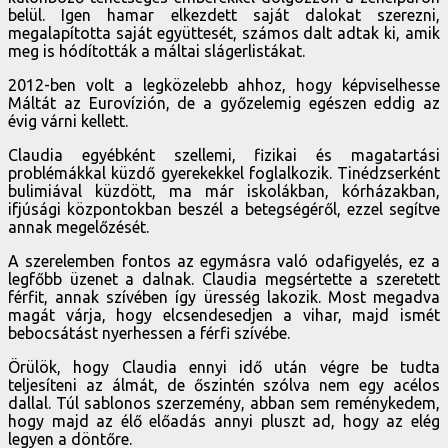
belül. Igen hamar elkezdett saját dalokat szerezni,
megalapította saját együttesét, számos dalt adtak ki, amik
meg is hódították a máltai slágerlistákat.
2012-ben volt a legközelebb ahhoz, hogy képviselhesse
Máltát az Eurovízión, de a győzelemig egészen eddig az
évig várni kellett.
Claudia egyébként szellemi, fizikai és magatartási
problémákkal küzdő gyerekekkel foglalkozik. Tinédzserként
bulimiával küzdött, ma már iskolákban, kórházakban,
ifjúsági központokban beszél a betegségéről, ezzel segítve
annak megelőzését.
A szerelemben fontos az egymásra való odafigyelés, ez a
legfőbb üzenet a dalnak. Claudia megsértette a szeretett
férfit, annak szívében így üresség lakozik. Most megadva
magát várja, hogy elcsendesedjen a vihar, majd ismét
bebocsátást nyerhessen a férfi szívébe.
Örülök, hogy Claudia ennyi idő után végre be tudta
teljesíteni az álmát, de őszintén szólva nem egy acélos
dallal. Túl sablonos szerzemény, abban sem reménykedem,
hogy majd az élő előadás annyi pluszt ad, hogy az elég
legyen a döntőre.