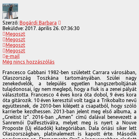
Szerző:
Bogárdi Barbara
Beküldve:
2017. április 26. 07:36:30
Megoszt
Megoszt
Megoszt
Megoszt
e-mail
Még nincs hozzászólás
Francesco Gabbani 1982-ben született Carrara városában,
Olaszország Toszkána tartományában. Szülei nagy
zenekedvelők, a település egyetlen hangszerboltjának
tulajdonosai, így nem meglepő, hogy a fiuk is a zenei pályát
választotta. Francesco 4 éves kora óta dobol, 9 éves kora
óta gitározik. 10 éven keresztül volt tagja a Trikobalto nevű
együttesnek, de 2010-ben kilépett a csapatból, hogy szóló
karrierbe kezdhessen. 2013-ban jelent meg első albuma, a
„Greitist Iz”. 2016-ban „Amen” című dalával benevezett a
Sanremói Dalfesztiválra, melyet meg is nyert a Nouve
Proposte (Új előadók) kategóriában. Dala óriási siker lett
Olaszországban, platinalemezt is kapott érte. Második