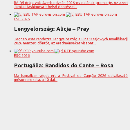
Bő fél órája volt Azerbajdzsán 2026-os dalának premierje. Az azeri
Jamila Hashimova-t belső döntéssel...
ESC 2026
Lengyelország: Alicja – Pray
Tegnap este rendezte Lengyelország a Finał Krajowych Kwalifikacji
2026 nemzeti döntőt, az eredményeket viszont...
ESC 2026
Portugália: Bandidos do Cante – Rosa
Ma hajnalban véget ért a Festival da Canção 2026 dalválasztó
műsorsorozata. a 10 dal...