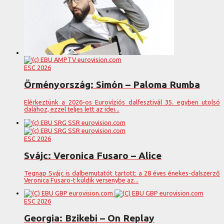
ESC 2026
Örményország: Simón – Paloma Rumba
Elérkeztünk a 2026-os Eurovíziós dalfesztivál 35. egyben utolsó
dalához, ezzel teljes lett az idei...
ESC 2026
Svájc: Veronica Fusaro – Alice
Tegnap Svájc is dalbemutatót tartott: a 28 éves énekes-dalszerző
Veronica Fusaro-t küldik versenybe az...
ESC 2026
Georgia: Bzikebi – On Replay