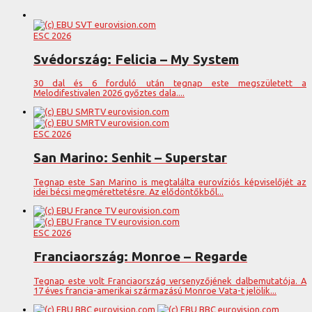
ESC 2026
Svédország: Felicia – My System
30 dal és 6 forduló után tegnap este megszületett a
Melodifestivalen 2026 győztes dala....
ESC 2026
San Marino: Senhit – Superstar
Tegnap este San Marino is megtalálta eurovíziós képviselőjét az
idei bécsi megmérettetésre. Az elődöntőkből...
ESC 2026
Franciaország: Monroe – Regarde
Tegnap este volt Franciaország versenyzőjének dalbemutatója. A
17 éves francia-amerikai származású Monroe Vata-t jelölik...