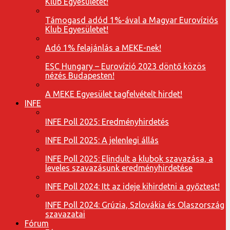
Klub Egyesületet!
Támogasd adód 1%-ával a Magyar Eurovíziós
Klub Egyesületet!
Adó 1% felajánlás a MEKE-nek!
ESC Hungary – Eurovízió 2023 döntő közös
nézés Budapesten!
A MEKE Egyesület tagfelvételt hirdet!
INFE
INFE Poll 2025: Eredményhirdetés
INFE Poll 2025: A jelenlegi állás
INFE Poll 2025: Elindult a klubok szavazása, a
leveles szavazásunk eredményhirdetése
INFE Poll 2024: Itt az ideje kihirdetni a győztest!
INFE Poll 2024: Grúzia, Szlovákia és Olaszország
szavazatai
Fórum