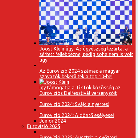
Joost Klein ügy: Az ügyészség lezárta, a
sértett fellebbezne, pedig soha nem is volt
ügy
Az Eurovízió 2024 számai: a magyar
szavazók bekerültek a top 10-be!
Így támogatja a TikTok közösség az
Eurovíziós Dalfesztivál versenyzőit
Eurovízió 2024: Svájc a nyertes!
Eurovízió 2024: A döntő esélyesei
Junior 2024
Eurovízió 2025
Eurovízió 2025: Ausztria a győztes!