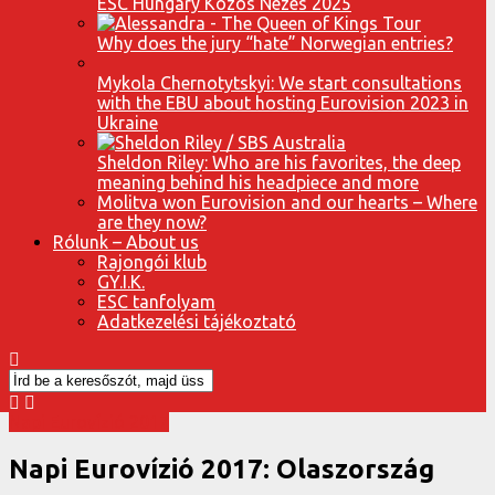
ESC Hungary Közös Nézés 2025
Why does the jury “hate” Norwegian entries?
Mykola Chernotytskyi: We start consultations
with the EBU about hosting Eurovision 2023 in
Ukraine
Sheldon Riley: Who are his favorites, the deep
meaning behind his headpiece and more
Molitva won Eurovision and our hearts – Where
are they now?
Rólunk – About us
Rajongói klub
GY.I.K.
ESC tanfolyam
Adatkezelési tájékoztató
Napi Eurovízió 2017
Napi Eurovízió 2017: Olaszország