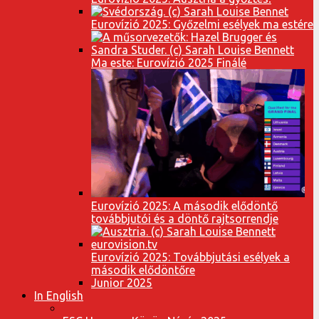
Eurovízió 2025: Győzelmi esélyek ma estére
Ma este: Eurovízió 2025 Finálé
Eurovízió 2025: A második elődöntő
továbbjutói és a döntő rajtsorrendje
Eurovízió 2025: Továbbjutási esélyek a
második elődöntőre
Junior 2025
In English