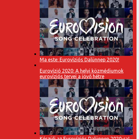
Ma este: Eurovíziós Dalünnep 2020!
Eurovízió 2020: A helyi közmédiumok
eurovíziós tervei a jövő hétre
Készülj az Eurovíziós Dalünnep 2020-ra!