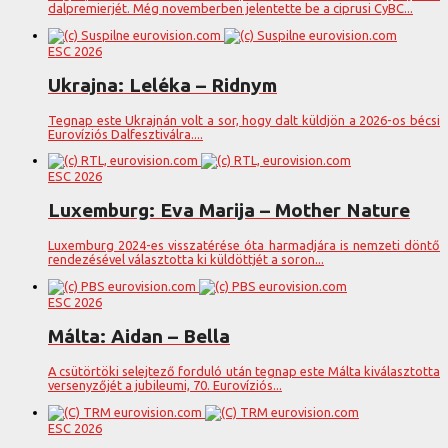
dalpremierjét. Még novemberben jelentette be a ciprusi CyBC...
ESC 2026
Ukrajna: Leléka – Ridnym
Tegnap este Ukrajnán volt a sor, hogy dalt küldjön a 2026-os bécsi
Eurovíziós Dalfesztiválra....
ESC 2026
Luxemburg: Eva Marija – Mother Nature
Luxemburg 2024-es visszatérése óta harmadjára is nemzeti döntő
rendezésével választotta ki küldöttjét a soron...
ESC 2026
Málta: Aidan – Bella
A csütörtöki selejtező forduló után tegnap este Málta kiválasztotta
versenyzőjét a jubileumi, 70. Eurovíziós...
ESC 2026