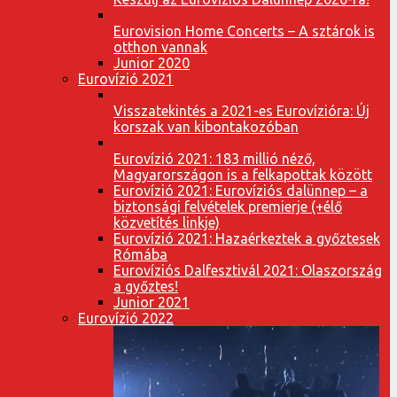
Eurovision Home Concerts – A sztárok is
otthon vannak
Junior 2020
Eurovízió 2021
Visszatekintés a 2021-es Eurovízióra: Új
korszak van kibontakozóban
Eurovízió 2021: 183 millió néző,
Magyarországon is a felkapottak között
Eurovízió 2021: Eurovíziós dalünnep – a
biztonsági felvételek premierje (+élő
közvetítés linkje)
Eurovízió 2021: Hazaérkeztek a győztesek
Rómába
Eurovíziós Dalfesztivál 2021: Olaszország
a győztes!
Junior 2021
Eurovízió 2022