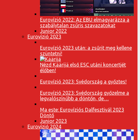
Eurovízió 2022: Az EBU elmagyarázza a
szabálytalan zsűris szavazatokat
Junior 2022
Eurovízió 2023
Eurovízió 2023 után: a zsűrit meg kellene
szüntetni!
Nézd Käärijä első ESC utáni koncertjét
élőben!
Eurovízió 2023: Svédország a győztes!
Eurovízió 2023: Svédország győzelme a
legvalószínűbb a döntőn, de…
Ma este: Eurovíziós Dalfesztivál 2023
Döntő
Junior 2023
Eurovízió 2024