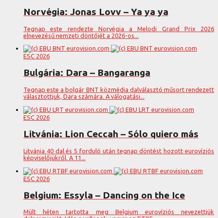
Norvégia: Jonas Lovv – Ya ya ya
Tegnap este rendezte Norvégia a Melodi Grand Prix 2026
elnevezésű nemzeti döntőjét a 2026-os...
ESC 2026
Bulgária: Dara – Bangaranga
Tegnap este a bolgár BNT közmédia dalválasztó műsort rendezett
választottjuk, Dara számára. A válogatási...
ESC 2026
Litvánia: Lion Ceccah – Sólo quiero más
Litvánia 40 dal és 5 forduló után tegnap döntést hozott eurovíziós
képviselőjükről. A 11...
ESC 2026
Belgium: Essyla – Dancing on the Ice
Múlt héten tartotta meg Belgium eurovíziós nevezettjük