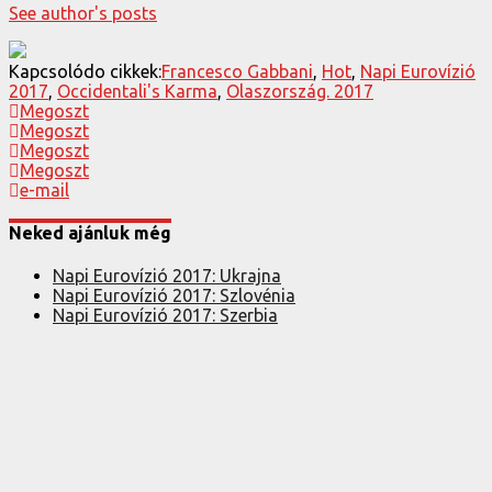
See author's posts
Kapcsolódo cikkek:
Francesco Gabbani
,
Hot
,
Napi Eurovízió
2017
,
Occidentali's Karma
,
Olaszország. 2017
Megoszt
Megoszt
Megoszt
Megoszt
e-mail
Neked ajánluk még
Napi Eurovízió 2017: Ukrajna
Napi Eurovízió 2017: Szlovénia
Napi Eurovízió 2017: Szerbia