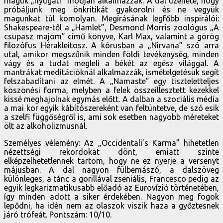
maguk „nyugati” módján alkalmazzák. A dal üzenete, hogy
próbáljunk meg önkritikát gyakorolni és ne vegyük
magunkat túl komolyan. Megírásának legfőbb inspirálói:
Shakespeare-től a „Hamlet”, Desmond Morris zoológus „A
csupasz majom” című könyve, Karl Max, valamint a görög
filozófus Hérakleitosz. A kórusban a „Nirvana” szó arra
utal, amikor megszűnik minden földi tevékenység, minden
vágy és a tudat megleli a békét az egész világgal. A
mantrákat meditációknál alkalmazzák, ismételgetésük segít
felszabadítani az elmét. A „Namaste” egy tiszteletteljes
köszönési forma, melyben a felek összeillesztett kezekkel
kissé meghajolnak egymás előtt. A dalban a szociális média
a mai kor egyik kábítószereként van feltüntetve, de szó esik
a szelfi függőségről is, ami sok esetben nagyobb méreteket
ölt az alkoholizmusnál.
Személyes vélemény: Az „Occidentali’s Karma” hihetetlen
nézettségi rekordokat dönt, emiatt szinte
elképzelhetetlennek tartom, hogy ne ez nyerje a versenyt
májusban. A dal nagyon fülbemászó, a dalszöveg
különleges, a tánc a gorillával zseniális, Francesco pedig az
egyik legkarizmatikusabb előadó az Eurovízió történetében,
így minden adott a siker érdekében. Nagyon meg fogok
lepődni, ha idén nem az olaszok viszik haza a győztesnek
járó trófeát. Pontszám: 10/10.