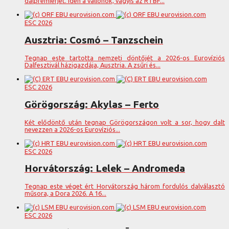
dalpremierjét. Idén a vallonok, vagyis az RTBF...
ESC 2026
Ausztria: Cosmó – Tanzschein
Tegnap este tartotta nemzeti döntőjét a 2026-os Eurovíziós
Dalfesztivál házigazdája, Ausztria. A zsűri és...
ESC 2026
Görögország: Akylas – Ferto
Két elődöntő után tegnap Görögországon volt a sor, hogy dalt
nevezzen a 2026-os Eurovíziós...
ESC 2026
Horvátország: Lelek – Andromeda
Tegnap este véget ért Horvátország három fordulós dalválasztó
műsora, a Dora 2026. A 16...
ESC 2026