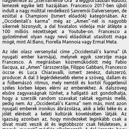
nagylemeze az „Eternamente Ora” a leggyorsabban eladott
lemezek egyike lett hazájában. Francesco 2017-ben újból
indult a nagy múlttal rendelkező Sanremói Dalversenyen, de
ezúttal a Championi (Ismert előadók) kategóriában. Az
„Occidentali’s karma” még az „Amen”-nél is nagyobb
sikernek bizonyult, a dal hivatalos videója már átlépte a
100 milliós nézettséget a Youtube-on. Francesco a
győzelmével olyan nagy nevű előadókat utasított maga
mögé, mint Al Bano, Fiorella Mannoia vagy Ermal Meta.
Az idei olasz versenydal címe „Occidentali’s karma” (A
nyugati ember karmája), melynek egyik szerzője maga
Francesco. A megírásban közreműködött még Fabio
Ilacqua, az „Amen” társszerzője, Filippo Gabbani, Francesco
öccse és Luca Chiaravalli, ismert zenész, dalszerző,
producer. A dal 3 legérdekesebb eleme a szöveg, dallam és
a fülbemászó ritmus, mely nemtől és kortól függetlenül
széles körben képes elérni az emberekhez. A dalszöveg
elsőre zagyvaságnak tűnhet, a hallgató azt gondolhatja,
hogy a szerzők random szavakat raktak egymás mellé,
pedig nem. Az „Occidentali’s Karma” nem más, mint azon
nyugati emberek ironikus ábrázolása, akik a lelki béke és a
jólét elérését a keleti kultúrák követésében látják. Az
igazság azonban az, hogy mindezeket leginkább csak a
divat miatt veszik át és legtöbbször csak felületesen, a