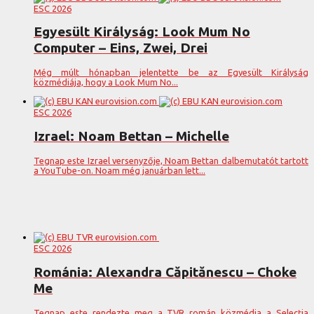
ESC 2026
Egyesült Királyság: Look Mum No
Computer – Eins, Zwei, Drei
Még múlt hónapban jelentette be az Egyesült Királyság
közmédiája, hogy a Look Mum No...
ESC 2026
Izrael: Noam Bettan – Michelle
Tegnap este Izrael versenyzője, Noam Bettan dalbemutatót tartott
a YouTube-on. Noam még januárban lett...
ESC 2026
Románia: Alexandra Căpitănescu – Choke
Me
Tegnap este rendezte meg a TVR román közmédia a Selecția