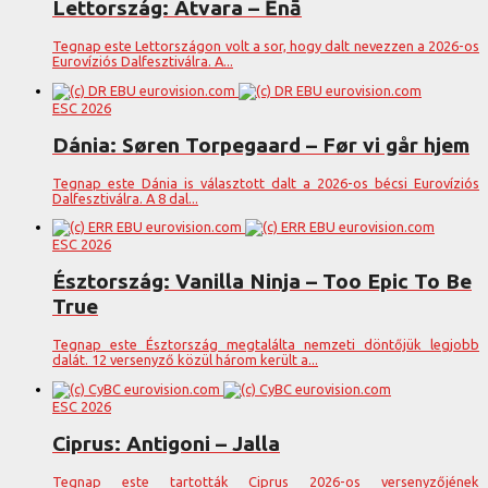
Lettország: Atvara – Ēnā
Tegnap este Lettországon volt a sor, hogy dalt nevezzen a 2026-os
Eurovíziós Dalfesztiválra. A...
ESC 2026
Dánia: Søren Torpegaard – Før vi går hjem
Tegnap este Dánia is választott dalt a 2026-os bécsi Eurovíziós
Dalfesztiválra. A 8 dal...
ESC 2026
Észtország: Vanilla Ninja – Too Epic To Be
True
Tegnap este Észtország megtalálta nemzeti döntőjük legjobb
dalát. 12 versenyző közül három került a...
ESC 2026
Ciprus: Antigoni – Jalla
Tegnap este tartották Ciprus 2026-os versenyzőjének