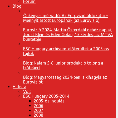
Fórum
Blog
Önkényes mérvadó: Az Eurovízió áldozatai –
Mennyit ártott Európának (az Eurovízió)
Eurovízió 2024: Martin Österdahl nehéz napjai,
Joost Klein és Eden Golan, 15 kérdés, az MTVA
büntetője
ESC Hungary archivum: előkerültek a 2005-ös
fájlok
Blog: Nálam 5-6 junior produkció tolong a
trófeáért
Blog: Magyarország 2024-ben is kihagyja az
Eurovíziót
Hírlista
Volt
ESC Hungary 2005-2014
2005-ös indulás
2006
2007
2008