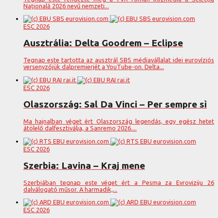
Națională 2026 nevű nemzeti...
ESC 2026
Ausztrália: Delta Goodrem – Eclipse
Tegnap este tartotta az ausztrál SBS médiavállalat idei eurovíziós
versenyzőjük dalpremierjét a YouTube-on. Delta...
ESC 2026
Olaszország: Sal Da Vinci – Per sempre sì
Ma hajnalban véget ért Olaszország legendás, egy egész hetet
átölelő dalfesztiválja, a Sanremo 2026....
ESC 2026
Szerbia: Lavina – Kraj mene
Szerbiában tegnap este véget ért a Pesma za Evroviziju 26
dalválogató műsor. A harmadik,...
ESC 2026