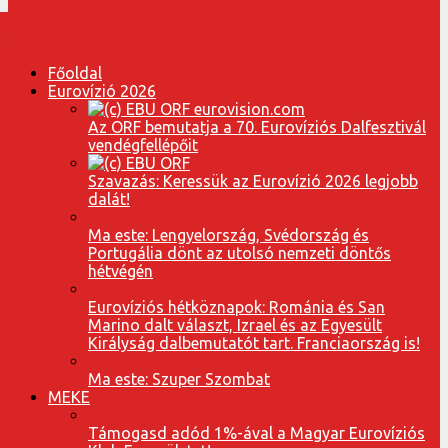
Főoldal
Eurovízió 2026
Az ORF bemutatja a 70. Eurovíziós Dalfesztivál
vendégfellépőit
Szavazás: Keressük az Eurovízió 2026 legjobb
dalát!
Ma este: Lengyelország, Svédország és
Portugália dönt az utolsó nemzeti döntős
hétvégén
Eurovíziós hétköznapok: Románia és San
Marino dalt választ, Izrael és az Egyesült
Királyság dalbemutatót tart. Franciaország is!
Ma este: Szuper Szombat
MEKE
Támogasd adód 1%-ával a Magyar Eurovíziós