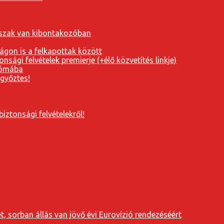
orszak van kibontakozóban
ágon is a felkapottak között
nsági felvételek premierje (+élő közvetítés linkje)
Rómába
 győztes!
iztonsági felvételekről!
, sorban állás van jövő évi Eurovízió rendezéséért