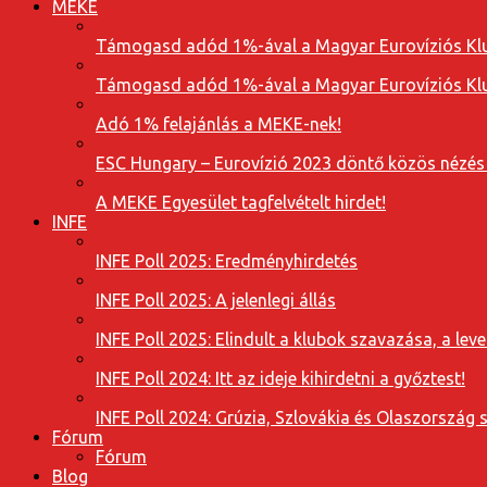
MEKE
Támogasd adód 1%-ával a Magyar Eurovíziós Klu
Támogasd adód 1%-ával a Magyar Eurovíziós Klu
Adó 1% felajánlás a MEKE-nek!
ESC Hungary – Eurovízió 2023 döntő közös nézés
A MEKE Egyesület tagfelvételt hirdet!
INFE
INFE Poll 2025: Eredményhirdetés
INFE Poll 2025: A jelenlegi állás
INFE Poll 2025: Elindult a klubok szavazása, a l
INFE Poll 2024: Itt az ideje kihirdetni a győztest!
INFE Poll 2024: Grúzia, Szlovákia és Olaszország 
Fórum
Fórum
Blog