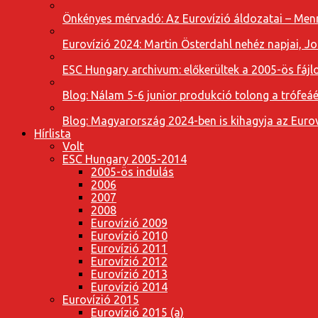
Önkényes mérvadó: Az Eurovízió áldozatai – Menn
Eurovízió 2024: Martin Österdahl nehéz napjai, J
ESC Hungary archivum: előkerültek a 2005-ös fájl
Blog: Nálam 5-6 junior produkció tolong a trófeáé
Blog: Magyarország 2024-ben is kihagyja az Eurov
Hírlista
Volt
ESC Hungary 2005-2014
2005-ös indulás
2006
2007
2008
Eurovízió 2009
Eurovízió 2010
Eurovízió 2011
Eurovízió 2012
Eurovízió 2013
Eurovízió 2014
Eurovízió 2015
Eurovízió 2015 (a)