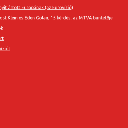
yit ártott Európának (az Eurovízió)
oost Klein és Eden Golan, 15 kérdés, az MTVA büntetője
ok
rt
íziót