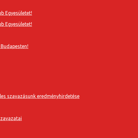
b Egyesületet!
b Egyesületet!
 Budapesten!
eveles szavazásunk eredményhirdetése
szavazatai