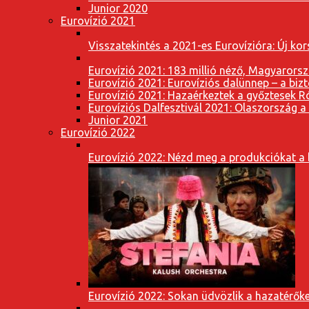
Junior 2020
Eurovízió 2021
Visszatekintés a 2021-es Eurovízióra: Új k
Eurovízió 2021: 183 millió néző, Magyarorsz
Eurovízió 2021: Eurovíziós dalünnep – a bizto
Eurovízió 2021: Hazaérkeztek a győztesek 
Eurovíziós Dalfesztivál 2021: Olaszország a
Junior 2021
Eurovízió 2022
Eurovízió 2022: Nézd meg a produkciókat a b
Eurovízió 2022: Sokan üdvözlik a hazatérőket