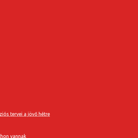
iós tervei a jövő hétre
tthon vannak