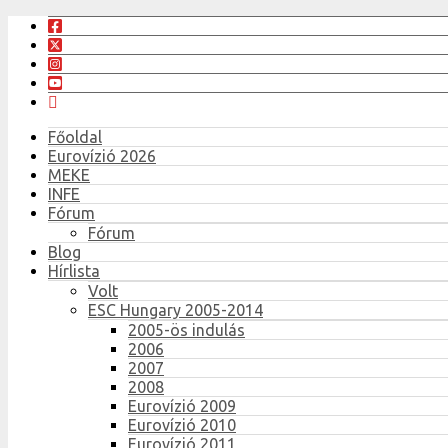
Főoldal
Eurovízió 2026
MEKE
INFE
Fórum
Fórum
Blog
Hírlista
Volt
ESC Hungary 2005-2014
2005-ös indulás
2006
2007
2008
Eurovízió 2009
Eurovízió 2010
Eurovízió 2011