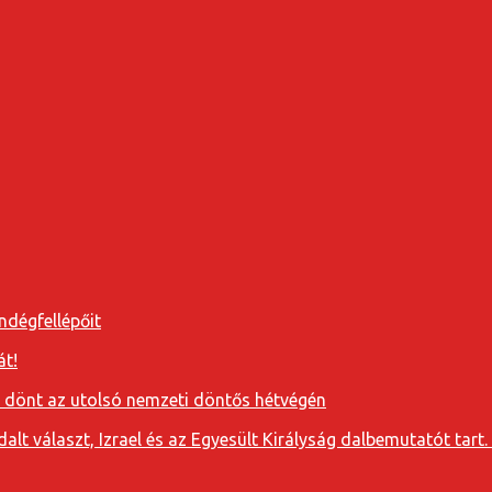
ndégfellépőit
át!
a dönt az utolsó nemzeti döntős hétvégén
t választ, Izrael és az Egyesült Királyság dalbemutatót tart. 