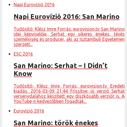
Napi Eurovízió 2016
Napi Eurovízió 2016: San Marino
Tudósító: Klész Imre Forrás: eurovision.tv San Marino
idei képviselője, Serhat egy sikeres énekes, tévés
személyiség és producer, aki az Isztambuli Egyetemen
szerzett...
ESC 2016
San Marino: Serhat – I Didn’t
Know
Tudósító: Klész Imre Forrás: eurovision.tv Eredeti
kiadás: 2016-03-09 21:44 Frissítve: új verzió Serhat
versenydalához készített egy diszkósabb verziót is. A
YouTube-n kedvezőbben fogadták...
Eurovízió 2016
San Marino: török énekes