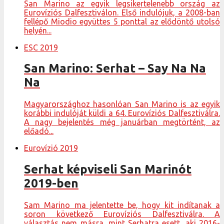
San Marino az egyik legsikertelenebb ország az
Eurovíziós Dalfesztiválon. Első indulójuk, a 2008-ban
fellépő Miodio együttes 5 ponttal az elődöntő utolsó
helyén...
ESC 2019
San Marino: Serhat – Say Na Na
Na
Magyarországhoz hasonlóan San Marino is az egyik
korábbi indulóját küldi a 64. Eurovíziós Dalfesztiválra.
A nagy bejelentés még januárban megtörtént, az
előadó...
Eurovízió 2019
Serhat képviseli San Marinót
2019-ben
Sam Marino ma jelentette be, hogy kit indítanak a
soron következő Eurovíziós Dalfesztiválra. A
választás nem másra, mint Serhatra esett, aki 2016-