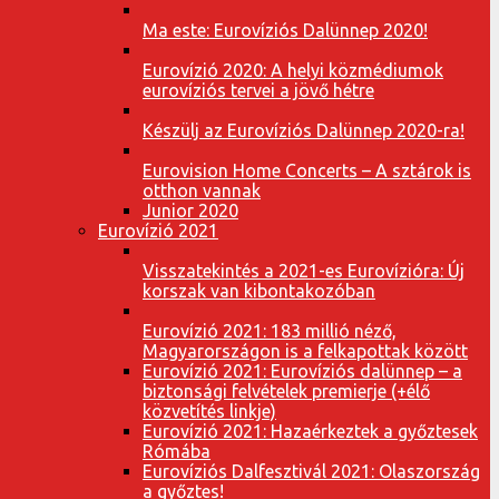
Ma este: Eurovíziós Dalünnep 2020!
Eurovízió 2020: A helyi közmédiumok
eurovíziós tervei a jövő hétre
Készülj az Eurovíziós Dalünnep 2020-ra!
Eurovision Home Concerts – A sztárok is
otthon vannak
Junior 2020
Eurovízió 2021
Visszatekintés a 2021-es Eurovízióra: Új
korszak van kibontakozóban
Eurovízió 2021: 183 millió néző,
Magyarországon is a felkapottak között
Eurovízió 2021: Eurovíziós dalünnep – a
biztonsági felvételek premierje (+élő
közvetítés linkje)
Eurovízió 2021: Hazaérkeztek a győztesek
Rómába
Eurovíziós Dalfesztivál 2021: Olaszország
a győztes!