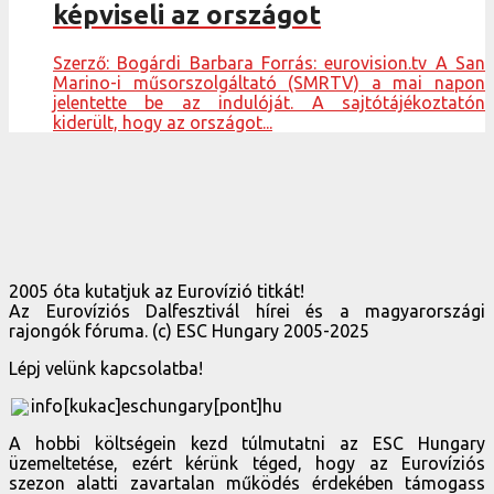
képviseli az országot
Szerző: Bogárdi Barbara Forrás: eurovision.tv A San
Marino-i műsorszolgáltató (SMRTV) a mai napon
jelentette be az indulóját. A sajtótájékoztatón
kiderült, hogy az országot...
2005 óta kutatjuk az Eurovízió titkát!
Az Eurovíziós Dalfesztivál hírei és a magyarországi
rajongók fóruma. (c) ESC Hungary 2005-2025
Lépj velünk kapcsolatba!
info[kukac]eschungary[pont]hu
A hobbi költségein kezd túlmutatni az ESC Hungary
üzemeltetése, ezért kérünk téged, hogy az Eurovíziós
szezon alatti zavartalan működés érdekében támogass