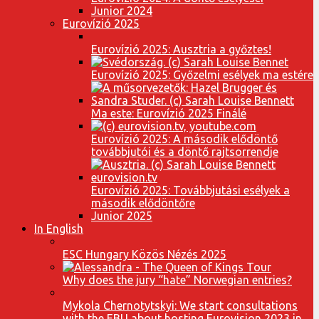
Junior 2024
Eurovízió 2025
Eurovízió 2025: Ausztria a győztes!
Eurovízió 2025: Győzelmi esélyek ma estére
Ma este: Eurovízió 2025 Finálé
Eurovízió 2025: A második elődöntő
továbbjutói és a döntő rajtsorrendje
Eurovízió 2025: Továbbjutási esélyek a
második elődöntőre
Junior 2025
In English
ESC Hungary Közös Nézés 2025
Why does the jury “hate” Norwegian entries?
Mykola Chernotytskyi: We start consultations
with the EBU about hosting Eurovision 2023 in