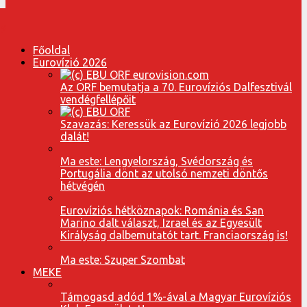
Főoldal
Eurovízió 2026
Az ORF bemutatja a 70. Eurovíziós Dalfesztivál
vendégfellépőit
Szavazás: Keressük az Eurovízió 2026 legjobb
dalát!
Ma este: Lengyelország, Svédország és
Portugália dönt az utolsó nemzeti döntős
hétvégén
Eurovíziós hétköznapok: Románia és San
Marino dalt választ, Izrael és az Egyesült
Királyság dalbemutatót tart. Franciaország is!
Ma este: Szuper Szombat
MEKE
Támogasd adód 1%-ával a Magyar Eurovíziós