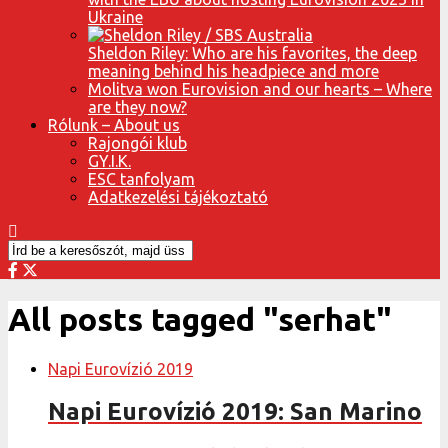
Ukraine
Sheldon Riley: Who are his favorites, the deep
meaning behind his headpiece and more
Molitva won Eurovision and our hearts – Where
are they now?
Rólunk – About us
Rajongói klub
GY.I.K.
ESC tanfolyam
Adatkezelési tájékoztató
All posts tagged "serhat"
Napi Eurovízió 2019
Napi Eurovízió 2019: San Marino