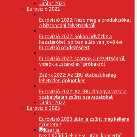
Junior 2021
Eurovízió 2022
Eurovízió 2022: Nézd meg a produkciókat
a biztonsági felvételekről!
Eurovízió 2022: Sokan üdvözlik a
hazatérőket, sorban állás van jövő évi
Eurovízió rendezéséért
Eurovízió 2022: számok a nézettségről,
videók a „stand-in” próbákról
Zsűrik 2022: Az EBU statisztikailag
lehetetlen dolgot kér
Eurovízió 2022: Az EBU elmagyarázza a
szabálytalan zsűris szavazatokat
Junior 2022
Eurovízió 2023
Eurovízió 2023 után: a zsűrit meg kellene
szüntetni!
Nézd Käärijä első ESC utáni koncertjét