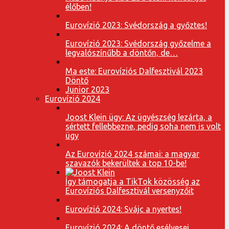
élőben!
Eurovízió 2023: Svédország a győztes!
Eurovízió 2023: Svédország győzelme a
legvalószínűbb a döntőn, de…
Ma este: Eurovíziós Dalfesztivál 2023
Döntő
Junior 2023
Eurovízió 2024
Joost Klein ügy: Az ügyészség lezárta, a
sértett fellebbezne, pedig soha nem is volt
ügy
Az Eurovízió 2024 számai: a magyar
szavazók bekerültek a top 10-be!
Így támogatja a TikTok közösség az
Eurovíziós Dalfesztivál versenyzőit
Eurovízió 2024: Svájc a nyertes!
Eurovízió 2024: A döntő esélyesei