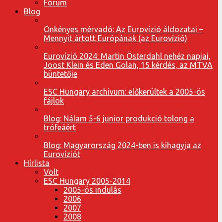
Fórum
Blog
Önkényes mérvadó: Az Eurovízió áldozatai –
Mennyit ártott Európának (az Eurovízió)
Eurovízió 2024: Martin Österdahl nehéz napjai,
Joost Klein és Eden Golan, 15 kérdés, az MTVA
büntetője
ESC Hungary archivum: előkerültek a 2005-ös
fájlok
Blog: Nálam 5-6 junior produkció tolong a
trófeáért
Blog: Magyarország 2024-ben is kihagyja az
Eurovíziót
Hírlista
Volt
ESC Hungary 2005-2014
2005-ös indulás
2006
2007
2008