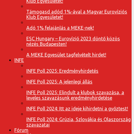
Klub Egyesületet!
Támogasd adód 1%-ával a Magyar Eurovíziós
Klub Egyesületet!
Adó 1% felajánlás a MEKE-nek!
ESC Hungary – Eurovízió 2023 döntő közös
nézés Budapesten!
A MEKE Egyesület tagfelvételt hirdet!
INFE
INFE Poll 2025: Eredményhirdetés
INFE Poll 2025: A jelenlegi állás
INFE Poll 2025: Elindult a klubok szavazása, a
leveles szavazásunk eredményhirdetése
INFE Poll 2024: Itt az ideje kihirdetni a győztest!
INFE Poll 2024: Grúzia, Szlovákia és Olaszország
szavazatai
Fórum