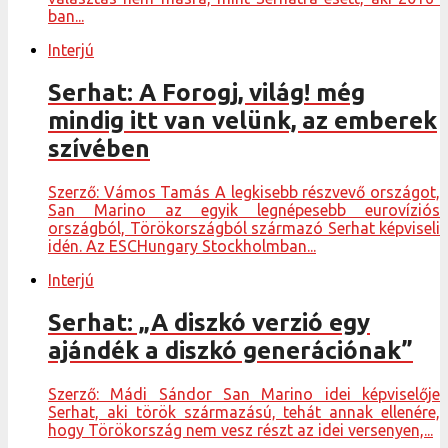
ban...
Interjú
Serhat: A Forogj, világ! még
mindig itt van velünk, az emberek
szívében
Szerző: Vámos Tamás A legkisebb részvevő országot,
San Marino az egyik legnépesebb eurovíziós
országból, Törökországból származó Serhat képviseli
idén. Az ESCHungary Stockholmban...
Interjú
Serhat: „A diszkó verzió egy
ajándék a diszkó generációnak”
Szerző: Mádi Sándor San Marino idei képviselője
Serhat, aki török származású, tehát annak ellenére,
hogy Törökország nem vesz részt az idei versenyen,...