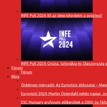
INFE Poll 2024: Itt az ideje kihirdetni a győztest!
INFE Poll 2024: Grúzia, Szlovákia és Olaszország 
Fórum
Fórum
Blog
Önkényes mérvadó: Az Eurovízió áldozatai – Menn
Eurovízió 2024: Martin Österdahl nehéz napjai, J
ESC Hungary archivum: előkerültek a 2005-ös fájl