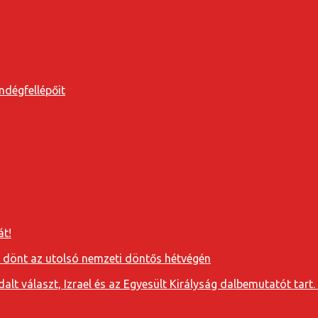
ndégfellépőit
át!
a dönt az utolsó nemzeti döntős hétvégén
t választ, Izrael és az Egyesült Királyság dalbemutatót tart. 