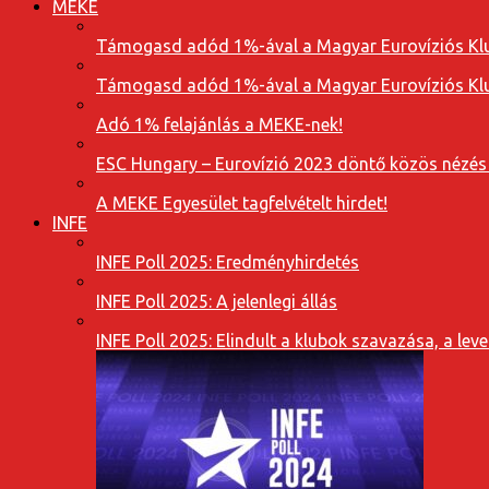
MEKE
Támogasd adód 1%-ával a Magyar Eurovíziós Klu
Támogasd adód 1%-ával a Magyar Eurovíziós Klu
Adó 1% felajánlás a MEKE-nek!
ESC Hungary – Eurovízió 2023 döntő közös nézés
A MEKE Egyesület tagfelvételt hirdet!
INFE
INFE Poll 2025: Eredményhirdetés
INFE Poll 2025: A jelenlegi állás
INFE Poll 2025: Elindult a klubok szavazása, a l