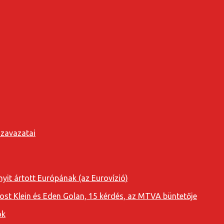
szavazatai
yit ártott Európának (az Eurovízió)
oost Klein és Eden Golan, 15 kérdés, az MTVA büntetője
ok