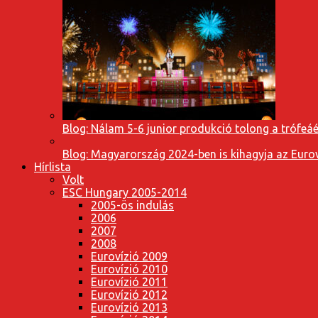
Blog: Nálam 5-6 junior produkció tolong a trófeáé
Blog: Magyarország 2024-ben is kihagyja az Eurov
Hírlista
Volt
ESC Hungary 2005-2014
2005-ös indulás
2006
2007
2008
Eurovízió 2009
Eurovízió 2010
Eurovízió 2011
Eurovízió 2012
Eurovízió 2013