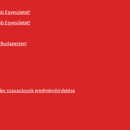
b Egyesületet!
b Egyesületet!
 Budapesten!
eveles szavazásunk eredményhirdetése