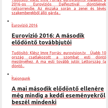
2016-os Eurovíziós Dalfesztivál döntőjének
rajtsorrendje. Az éjszaka során a zenei és tévés
szakemberekből álló gárda...
Eurovízió 2016
Eurovízió 2016: A második
elődöntő továbbjutói
Tudósító: Klész Imre Forrás: eurovision.tv Újabb 10
ország csatlakozott a szombat esti döntő
mezőnyéhez. A ma esti tovább jutói: Lettország (a
döntő...
Rajongunk
A mai második elődöntő ellenére
még mindig a keddi eseményekről
beszél mindenki