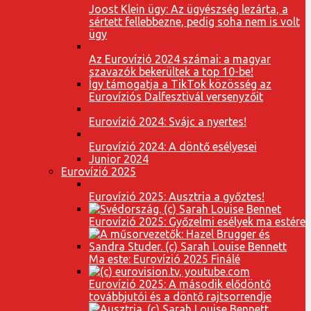
Joost Klein ügy: Az ügyészség lezárta, a
sértett fellebbezne, pedig soha nem is volt
ügy
Az Eurovízió 2024 számai: a magyar
szavazók bekerültek a top 10-be!
Így támogatja a TikTok közösség az
Eurovíziós Dalfesztivál versenyzőit
Eurovízió 2024: Svájc a nyertes!
Eurovízió 2024: A döntő esélyesei
Junior 2024
Eurovízió 2025
Eurovízió 2025: Ausztria a győztes!
Eurovízió 2025: Győzelmi esélyek ma estére
Ma este: Eurovízió 2025 Finálé
Eurovízió 2025: A második elődöntő
továbbjutói és a döntő rajtsorrendje