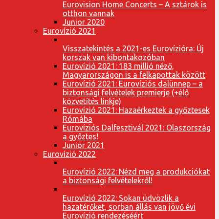
Eurovision Home Concerts – A sztárok is
otthon vannak
Junior 2020
Eurovízió 2021
Visszatekintés a 2021-es Eurovízióra: Új
korszak van kibontakozóban
Eurovízió 2021: 183 millió néző,
Magyarországon is a felkapottak között
Eurovízió 2021: Eurovíziós dalünnep – a
biztonsági felvételek premierje (+élő
közvetítés linkje)
Eurovízió 2021: Hazaérkeztek a győztesek
Rómába
Eurovíziós Dalfesztivál 2021: Olaszország
a győztes!
Junior 2021
Eurovízió 2022
Eurovízió 2022: Nézd meg a produkciókat
a biztonsági felvételekről!
Eurovízió 2022: Sokan üdvözlik a
hazatérőket, sorban állás van jövő évi
Eurovízió rendezéséért