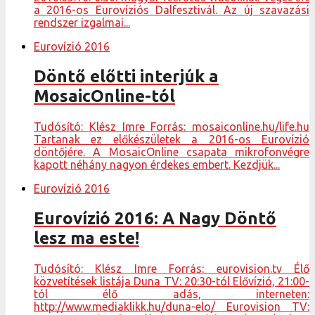
a 2016-os Eurovíziós Dalfesztivál. Az új szavazási
rendszer izgalmai...
Eurovízió 2016
Döntő előtti interjúk a
MosaicOnline-tól
Tudósító: Klész Imre Forrás: mosaiconline.hu/life.hu
Tartanak ez előkészületek a 2016-os Eurovízió
döntőjére. A MosaicOnline csapata mikrofonvégre
kapott néhány nagyon érdekes embert. Kezdjük...
Eurovízió 2016
Eurovízió 2016: A Nagy Döntő
lesz ma este!
Tudósító: Klész Imre Forrás: eurovision.tv Élő
közvetítések listája Duna TV: 20:30-tól Elővízió, 21:00-
tól élő adás, interneten:
http://www.mediaklikk.hu/duna-elo/ Eurovision TV: