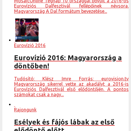
MosaicOnline Tegnap 10 országgal bővült a 2016-os
Eurovíziós Dalfesztivál fellépőinek névsora.
Magyarország A Dal formátum bevezetése...
Eurovízió 2016
Eurovízió 2016: Magyarország a
döntőben!
Tudósító: Klész Imre Forrás: eurovision.tv
Magyarország sikerrel vette az akadályt a 2016-is
Eurovíziós Dalfesztivál első elődöntőjén. A pontos
számokat csak a nagy...
Rajongunk
Esélyek és fájós lábak az első
elődöntő előtt