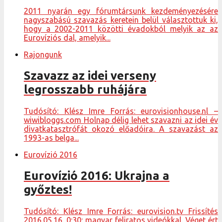
2011 nyarán egy fórumtársunk kezdeményezésére
nagyszabású szavazás keretein belül választottuk ki,
hogy a 2002-2011 közötti évadokból melyik az az
Eurovíziós dal, amelyik...
Rajongunk
Szavazz az idei verseny
legrosszabb ruhájára
Tudósító: Klész Imre Forrás: eurovisionhouse.nl –
wiwibloggs.com Holnap délig lehet szavazni az idei év
divatkatasztrófát okozó előadóira. A szavazást az
1993-as belga...
Eurovízió 2016
Eurovízió 2016: Ukrajna a
győztes!
Tudósító: Klész Imre Forrás: eurovision.tv Frissítés
2016.05.16. 0:30: magyar feliratos videókkal. Véget ért