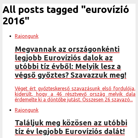
All posts tagged "eurovízió
2016"
Rajongunk
Megvannak az országonkénti
legjobb Eurovíziós dalok az
utóbbi tíz évből: Melyik lesz a
végső győztes? Szavazzuk meg!
Véget ért győzteskereső szavazásunk első fordulója,
kiderült, hogy a 46 résztvevő ország melyik dala
érdemelte ki a döntőbe jutást. Összesen 26 szavazó...
Rajongunk
Találjuk meg közösen az utóbbi
tíz év legjobb Eurovíziós dalát!