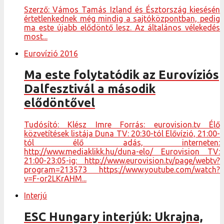
Szerző: Vámos Tamás Izland és Észtország kiesésén
értetlenkednek még mindig a sajtóközpontban, pedig
ma este újabb elődöntő lesz. Az általános vélekedés
most...
Eurovízió 2016
Ma este folytatódik az Eurovíziós
Dalfesztivál a második
elődöntővel
Tudósító: Klész Imre Forrás: eurovision.tv Élő
közvetítések listája Duna TV: 20:30-tól Elővízió, 21:00-
tól élő adás, interneten:
http://www.mediaklikk.hu/duna-elo/ Eurovision TV:
21:00-23:05-ig: http://www.eurovision.tv/page/webtv?
program=213573 https://www.youtube.com/watch?
v=F-or2LKrAHM...
Interjú
ESC Hungary interjúk: Ukrajna,