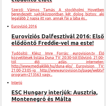
Szerző: Vámos Tamás A stockholmi Hovetben
berendezett sajtóközpontban két dolog biztos: aki
legalább 2 napja itt van, annak fáj a lába és...
Eurovízió 2016
Eurovíziós Dalfesztivál 2016: Első
elődöntő Freddie-vel ma este!
Tudósító: Klész Imre Forrás: eurovision.tv Élő
közvetítések listája Duna TV: 20:30-tól Elővízió, 21:00-
tól élő adás, interneten:
http://www.mediaklikk.hu/duna-elo/ Eurovision TV:
21:00-23:05-ig http://www.eurovision.tv/page/webtv?
program=213563 vagy...
Interjú
ESC Hungary interjúk: Ausztria,
Montenegró és Málta