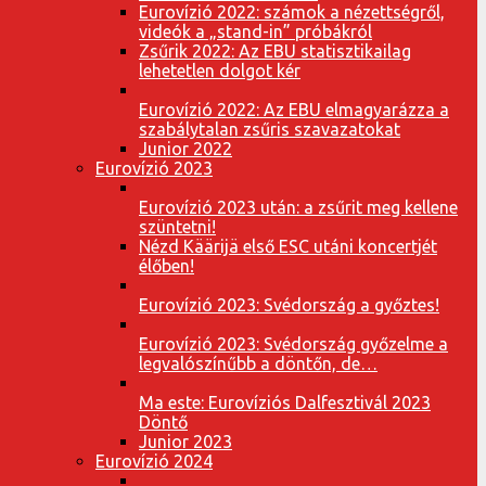
Eurovízió 2022: számok a nézettségről,
videók a „stand-in” próbákról
Zsűrik 2022: Az EBU statisztikailag
lehetetlen dolgot kér
Eurovízió 2022: Az EBU elmagyarázza a
szabálytalan zsűris szavazatokat
Junior 2022
Eurovízió 2023
Eurovízió 2023 után: a zsűrit meg kellene
szüntetni!
Nézd Käärijä első ESC utáni koncertjét
élőben!
Eurovízió 2023: Svédország a győztes!
Eurovízió 2023: Svédország győzelme a
legvalószínűbb a döntőn, de…
Ma este: Eurovíziós Dalfesztivál 2023
Döntő
Junior 2023
Eurovízió 2024