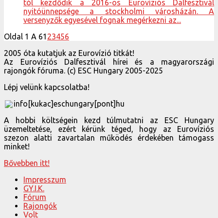
tól kezdődik a 2016-os Eurovíziós Dalfesztivál
nyitóünnepsége a stockholmi városházán. A
versenyzők egyesével fognak megérkezni az...
Oldal 1 A 6
1
2
3
4
5
6
2005 óta kutatjuk az Eurovízió titkát!
Az Eurovíziós Dalfesztivál hírei és a magyarországi
rajongók fóruma. (c) ESC Hungary 2005-2025
Lépj velünk kapcsolatba!
info[kukac]eschungary[pont]hu
A hobbi költségein kezd túlmutatni az ESC Hungary
üzemeltetése, ezért kérünk téged, hogy az Eurovíziós
szezon alatti zavartalan működés érdekében támogass
minket!
Bővebben itt!
Impresszum
GY.I.K.
Fórum
Rajongók
Volt