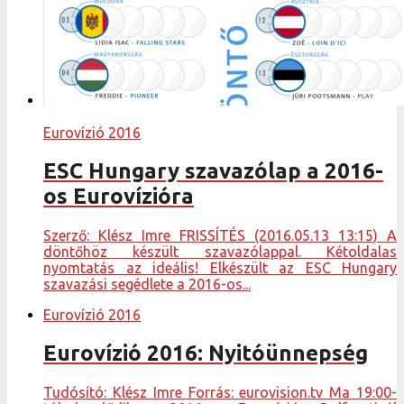
Eurovízió 2016
ESC Hungary szavazólap a 2016-
os Eurovízióra
Szerző: Klész Imre FRISSÍTÉS (2016.05.13 13:15) A
döntőhöz készült szavazólappal. Kétoldalas
nyomtatás az ideális! Elkészült az ESC Hungary
szavazási segédlete a 2016-os...
Eurovízió 2016
Eurovízió 2016: Nyitóünnepség
Tudósító: Klész Imre Forrás: eurovision.tv Ma 19:00-