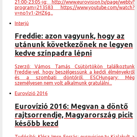
21:00-23:05-ig: http://www.eurovision.tv/page/webtv?
program=213583 https://www.youtube.com/watch?
v=no1v1-2HZ6g...
Interjú
Freddie: azon vagyunk, hogy az
utánunk következőnek ne legyen
kedve színpadra lépni
Szerző: Vámos Tamás Csütörtökön találkoztunk
Freddie-vel, hogy beszélgessünk a keddi élményekről
és a szombati döntőről. ESCHungary: Még
személyesen nem volt alkalmunk gratulálni...
Eurovízió 2016
Eurovízió 2016: Megvan a döntő
rajtsorrendje, Magyarország picit
később kezd
Tudósító: Klész Imre Forrás: eurovision.tv Kialakult a