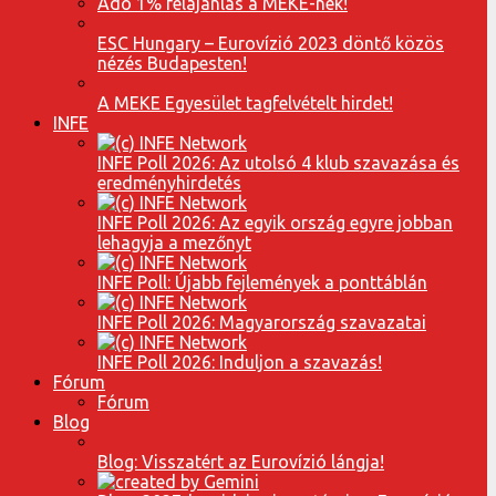
Adó 1% felajánlás a MEKE-nek!
ESC Hungary – Eurovízió 2023 döntő közös
nézés Budapesten!
A MEKE Egyesület tagfelvételt hirdet!
INFE
INFE Poll 2026: Az utolsó 4 klub szavazása és
eredményhirdetés
INFE Poll 2026: Az egyik ország egyre jobban
lehagyja a mezőnyt
INFE Poll: Újabb fejlemények a ponttáblán
INFE Poll 2026: Magyarország szavazatai
INFE Poll 2026: Induljon a szavazás!
Fórum
Fórum
Blog
Blog: Visszatért az Eurovízió lángja!