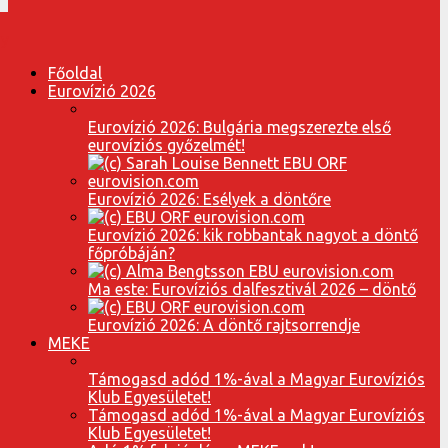
Főoldal
Eurovízió 2026
Eurovízió 2026: Bulgária megszerezte első
eurovíziós győzelmét!
Eurovízió 2026: Esélyek a döntőre
Eurovízió 2026: kik robbantak nagyot a döntő
főpróbáján?
Ma este: Eurovíziós dalfesztivál 2026 – döntő
Eurovízió 2026: A döntő rajtsorrendje
MEKE
Támogasd adód 1%-ával a Magyar Eurovíziós
Klub Egyesületet!
Támogasd adód 1%-ával a Magyar Eurovíziós
Klub Egyesületet!