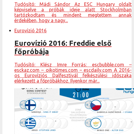
Tudósító: Mádi Sándor Az ESC Hungary oldalt
képviselve a próbák ideje alatt Stockholmban
tartózkodtam és mindent megtettem annak
érdekében, hogy a nagy...
Eurovízió 2016
Eurovízió 2016: Freddie első
főpróbája
Tudósító: Klész Imre Forrás: escbubble.com –
esckaz.com – oikotimes.com – escdaily.com A 2016-
os Eurovíziós Dalfesztivál felkészülési időszaka
elérkezett a főpróbákhoz. Ilyenkor már...