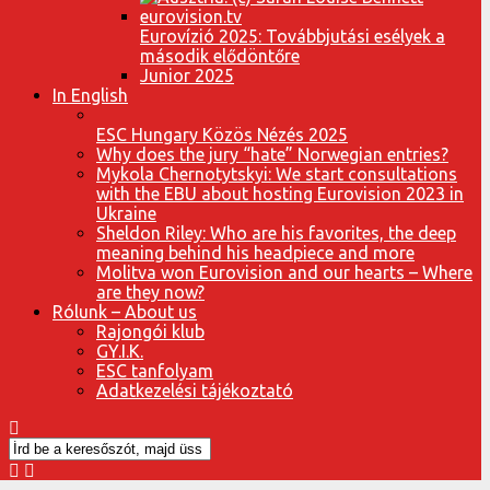
Eurovízió 2025: Továbbjutási esélyek a
második elődöntőre
Junior 2025
In English
ESC Hungary Közös Nézés 2025
Why does the jury “hate” Norwegian entries?
Mykola Chernotytskyi: We start consultations
with the EBU about hosting Eurovision 2023 in
Ukraine
Sheldon Riley: Who are his favorites, the deep
meaning behind his headpiece and more
Molitva won Eurovision and our hearts – Where
are they now?
Rólunk – About us
Rajongói klub
GY.I.K.
ESC tanfolyam
Adatkezelési tájékoztató