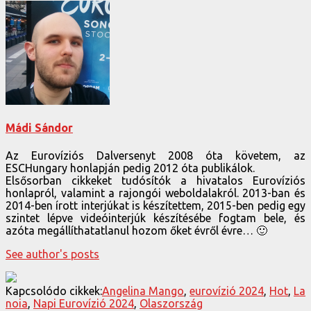
Mádi Sándor
Az Eurovíziós Dalversenyt 2008 óta követem, az
ESCHungary honlapján pedig 2012 óta publikálok.
Elsősorban cikkeket tudósítók a hivatalos Eurovíziós
honlapról, valamint a rajongói weboldalakról. 2013-ban és
2014-ben írott interjúkat is készítettem, 2015-ben pedig egy
szintet lépve videóinterjúk készítésébe fogtam bele, és
azóta megállíthatatlanul hozom őket évről évre… 🙂
See author's posts
Kapcsolódo cikkek:
Angelina Mango
,
eurovízió 2024
,
Hot
,
La
noia
,
Napi Eurovízió 2024
,
Olaszország