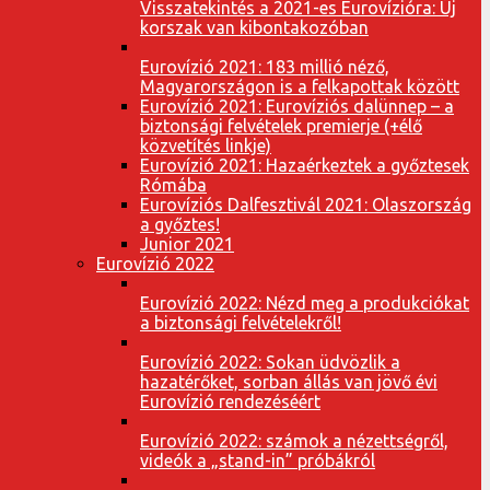
Visszatekintés a 2021-es Eurovízióra: Új
korszak van kibontakozóban
Eurovízió 2021: 183 millió néző,
Magyarországon is a felkapottak között
Eurovízió 2021: Eurovíziós dalünnep – a
biztonsági felvételek premierje (+élő
közvetítés linkje)
Eurovízió 2021: Hazaérkeztek a győztesek
Rómába
Eurovíziós Dalfesztivál 2021: Olaszország
a győztes!
Junior 2021
Eurovízió 2022
Eurovízió 2022: Nézd meg a produkciókat
a biztonsági felvételekről!
Eurovízió 2022: Sokan üdvözlik a
hazatérőket, sorban állás van jövő évi
Eurovízió rendezéséért
Eurovízió 2022: számok a nézettségről,
videók a „stand-in” próbákról