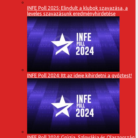
INFE Poll 2025: Elindult a klubok szavazása, a
leveles szavazásunk eredményhirdetése
INFE Poll 2024: Itt az ideje kihirdetni a győztest!
INFE Poll 2024: Grúzia, Szlovákia és Olaszország