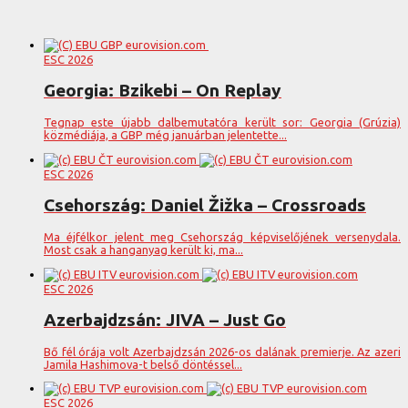
ESC 2026
Georgia: Bzikebi – On Replay
Tegnap este újabb dalbemutatóra került sor: Georgia (Grúzia)
közmédiája, a GBP még januárban jelentette...
ESC 2026
Csehország: Daniel Žižka – Crossroads
Ma éjfélkor jelent meg Csehország képviselőjének versenydala.
Most csak a hanganyag került ki, ma...
ESC 2026
Azerbajdzsán: JIVA – Just Go
Bő fél órája volt Azerbajdzsán 2026-os dalának premierje. Az azeri
Jamila Hashimova-t belső döntéssel...
ESC 2026