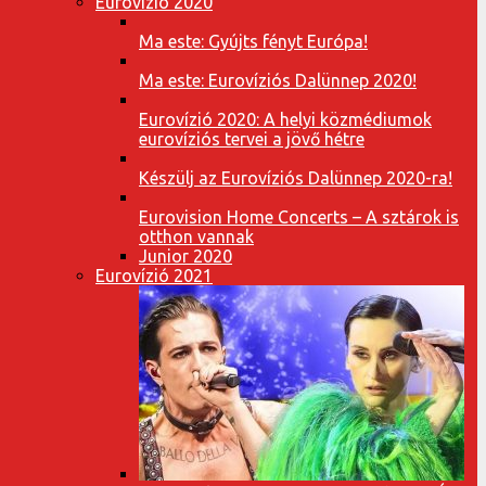
Eurovízió 2020
Ma este: Gyújts fényt Európa!
Ma este: Eurovíziós Dalünnep 2020!
Eurovízió 2020: A helyi közmédiumok
eurovíziós tervei a jövő hétre
Készülj az Eurovíziós Dalünnep 2020-ra!
Eurovision Home Concerts – A sztárok is
otthon vannak
Junior 2020
Eurovízió 2021