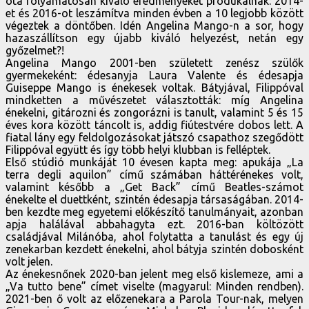
óta folyamatosan kiváló eredményeket produkálnak: 2014-
et és 2016-ot leszámítva minden évben a 10 legjobb között
végeztek a döntőben. Idén Angelina Mango-n a sor, hogy
hazaszállítson egy újabb kiváló helyezést, netán egy
győzelmet?!
Angelina Mango 2001-ben született zenész szülők
gyermekeként: édesanyja Laura Valente és édesapja
Guiseppe Mango is énekesek voltak. Bátyjával, Filippóval
mindketten a művészetet választották: míg Angelina
énekelni, gitározni és zongorázni is tanult, valamint 5 és 15
éves kora között táncolt is, addig fiútestvére dobos lett. A
fiatal lány egy feldolgozásokat játszó csapathoz szegődött
Filippóval együtt és így több helyi klubban is felléptek.
Első stúdió munkáját 10 évesen kapta meg: apukája „La
terra degli aquilon” című számában háttérénekes volt,
valamint később a „Get Back” című Beatles-számot
énekelte el duettként, szintén édesapja társaságában. 2014-
ben kezdte meg egyetemi előkészítő tanulmányait, azonban
apja halálával abbahagyta ezt. 2016-ban költözött
családjával Milánóba, ahol folytatta a tanulást és egy új
zenekarban kezdett énekelni, ahol bátyja szintén dobosként
volt jelen.
Az énekesnőnek 2020-ban jelent meg első kislemeze, ami a
„Va tutto bene” címet viselte (magyarul: Minden rendben).
2021-ben ő volt az előzenekara a Parola Tour-nak, melyen