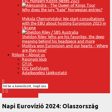
ESC Hungary Közös Nézés 2025
Why does the jury “hate” Norwegian entries?
Mykola Chernotytskyi: We start consultations
with the EBU about hosting Eurovision 2023 in
Ukraine
Sheldon Riley: Who are his favorites, the deep
meaning behind his headpiece and more
Molitva won Eurovision and our hearts – Where
are they now?
Rólunk – About us
Rajongói klub
GY.I.K.
ESC tanfolyam
Adatkezelési tájékoztató
Napi Eurovízió 2024
Napi Eurovízió 2024: Olaszország