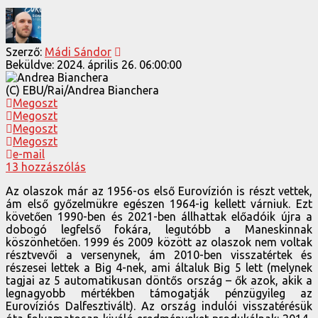
Szerző:
Mádi Sándor
Beküldve:
2024. április 26. 06:00:00
(C) EBU/Rai/Andrea Bianchera
Megoszt
Megoszt
Megoszt
Megoszt
e-mail
13 hozzászólás
Az olaszok már az 1956-os első Eurovízión is részt vettek,
ám első győzelmükre egészen 1964-ig kellett várniuk. Ezt
követően 1990-ben és 2021-ben állhattak előadóik újra a
dobogó legfelső fokára, legutóbb a Maneskinnak
köszönhetően. 1999 és 2009 között az olaszok nem voltak
résztvevői a versenynek, ám 2010-ben visszatértek és
részesei lettek a Big 4-nek, ami általuk Big 5 lett (melynek
tagjai az 5 automatikusan döntős ország – ők azok, akik a
legnagyobb mértékben támogatják pénzügyileg az
Eurovíziós Dalfesztivált). Az ország indulói visszatérésük