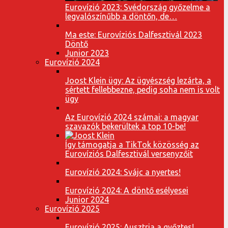
Eurovízió 2023: Svédország győzelme a
legvalószínűbb a döntőn, de…
Ma este: Eurovíziós Dalfesztivál 2023
Döntő
Junior 2023
Eurovízió 2024
Joost Klein ügy: Az ügyészség lezárta, a
sértett fellebbezne, pedig soha nem is volt
ügy
Az Eurovízió 2024 számai: a magyar
szavazók bekerültek a top 10-be!
Így támogatja a TikTok közösség az
Eurovíziós Dalfesztivál versenyzőit
Eurovízió 2024: Svájc a nyertes!
Eurovízió 2024: A döntő esélyesei
Junior 2024
Eurovízió 2025
Eurovízió 2025: Ausztria a győztes!