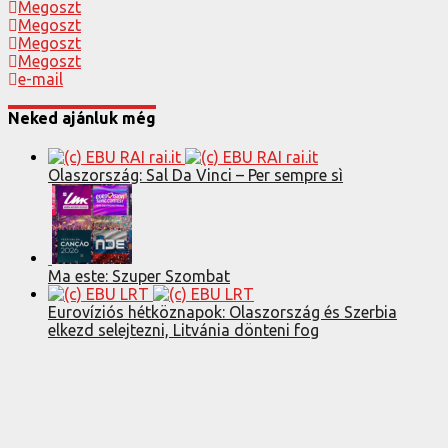
Megoszt
Megoszt
Megoszt
Megoszt
e-mail
Neked ajánluk még
Olaszország: Sal Da Vinci – Per sempre sì
Ma este: Szuper Szombat
Eurovíziós hétköznapok: Olaszország és Szerbia
elkezd selejtezni, Litvánia dönteni fog