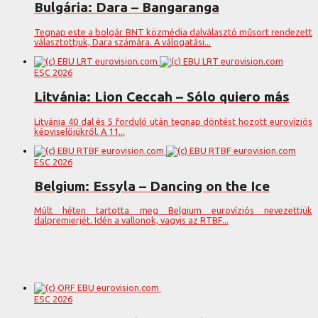
Bulgária: Dara – Bangaranga
Tegnap este a bolgár BNT közmédia dalválasztó műsort rendezett
választottjuk, Dara számára. A válogatási...
ESC 2026
Litvánia: Lion Ceccah – Sólo quiero más
Litvánia 40 dal és 5 forduló után tegnap döntést hozott eurovíziós
képviselőjükről. A 11...
ESC 2026
Belgium: Essyla – Dancing on the Ice
Múlt héten tartotta meg Belgium eurovíziós nevezettjük
dalpremierjét. Idén a vallonok, vagyis az RTBF...
ESC 2026