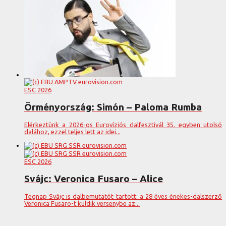
ESC 2026
Örményország: Simón – Paloma Rumba
Elérkeztünk a 2026-os Eurovíziós dalfesztivál 35. egyben utolsó
dalához, ezzel teljes lett az idei...
ESC 2026
Svájc: Veronica Fusaro – Alice
Tegnap Svájc is dalbemutatót tartott: a 28 éves énekes-dalszerző
Veronica Fusaro-t küldik versenybe az...