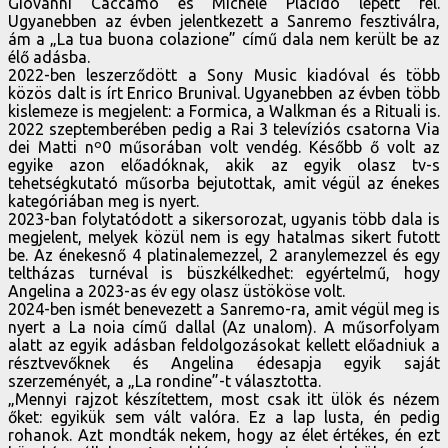
Giovanni Caccamo és Michele Placido lépett fel.
Ugyanebben az évben jelentkezett a Sanremo fesztiválra,
ám a „La tua buona colazione” című dala nem került be az
élő adásba.
2022-ben leszerződött a Sony Music kiadóval és több
közös dalt is írt Enrico Brunival. Ugyanebben az évben több
kislemeze is megjelent: a Formica, a Walkman és a Rituali is.
2022 szeptemberében pedig a Rai 3 televíziós csatorna Via
dei Matti nº0 műsorában volt vendég. Később ő volt az
egyike azon előadóknak, akik az egyik olasz tv-s
tehetségkutató műsorba bejutottak, amit végül az énekes
kategóriában meg is nyert.
2023-ban folytatódott a sikersorozat, ugyanis több dala is
megjelent, melyek közül nem is egy hatalmas sikert futott
be. Az énekesnő 4 platinalemezzel, 2 aranylemezzel és egy
teltházas turnéval is büszkélkedhet: egyértelmű, hogy
Angelina a 2023-as év egy olasz üstököse volt.
2024-ben ismét benevezett a Sanremo-ra, amit végül meg is
nyert a La noia című dallal (Az unalom). A műsorfolyam
alatt az egyik adásban feldolgozásokat kellett előadniuk a
résztvevőknek és Angelina édesapja egyik saját
szerzeményét, a „La rondine”-t választotta.
„Mennyi rajzot készítettem, most csak itt ülök és nézem
őket: egyikük sem vált valóra. Ez a lap lusta, én pedig
rohanok. Azt mondták nekem, hogy az élet értékes, én ezt