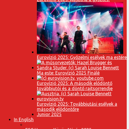
Eurovízió 2025: Győzelmi esélyek ma estére
Ma este: Eurovízió 2025 Finálé
Eurovízió 2025: A második elődöntő
továbbjutói és a döntő rajtsorrendje
Eurovízió 2025: Továbbjutási esélyek a
második elődöntőre
Junior 2025
In English