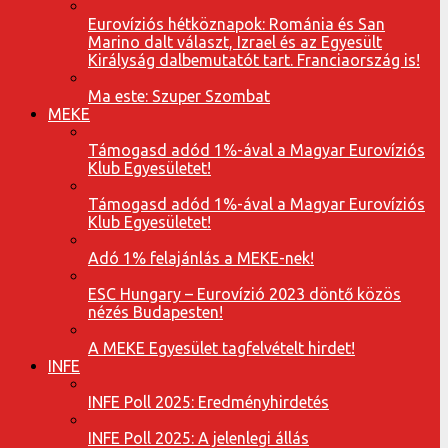
Eurovíziós hétköznapok: Románia és San
Marino dalt választ, Izrael és az Egyesült
Királyság dalbemutatót tart. Franciaország is!
Ma este: Szuper Szombat
MEKE
Támogasd adód 1%-ával a Magyar Eurovíziós
Klub Egyesületet!
Támogasd adód 1%-ával a Magyar Eurovíziós
Klub Egyesületet!
Adó 1% felajánlás a MEKE-nek!
ESC Hungary – Eurovízió 2023 döntő közös
nézés Budapesten!
A MEKE Egyesület tagfelvételt hirdet!
INFE
INFE Poll 2025: Eredményhirdetés
INFE Poll 2025: A jelenlegi állás