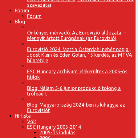
szavazatai
Fórum
Fórum
Blog
Önkényes mérvadó: Az Eurovízió áldozatai –
Mennyit ártott Európának (az Eurovízió)
Eurovízió 2024: Martin Österdahl nehéz napjai,
Joost Klein és Eden Golan, 15 kérdés, az MTVA
büntetője
ESC Hungary archivum: előkerültek a 2005-ös
fájlok
Blog: Nálam 5-6 junior produkció tolong a
trófeáért
Blog: Magyarország 2024-ben is kihagyja az
Eurovíziót
Hírlista
Volt
ESC Hungary 2005-2014
2005-ös indulás
2006