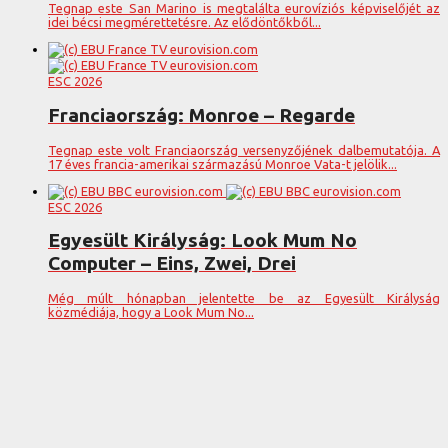
Tegnap este San Marino is megtalálta eurovíziós képviselőjét az
idei bécsi megmérettetésre. Az elődöntőkből...
ESC 2026
Franciaország: Monroe – Regarde
Tegnap este volt Franciaország versenyzőjének dalbemutatója. A
17 éves francia-amerikai származású Monroe Vata-t jelölik...
ESC 2026
Egyesült Királyság: Look Mum No
Computer – Eins, Zwei, Drei
Még múlt hónapban jelentette be az Egyesült Királyság
közmédiája, hogy a Look Mum No...