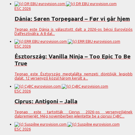
ESC 2026
Dánia: Søren Torpegaard – Før vi går hjem
Tegnap este Dánia is választott dalt a 2026-os bécsi Eurovíziós
Dalfesztiválra. A 8 dal...
ESC 2026
Észtország: Vanilla Ninja – Too Epic To Be
True
Tegnap este Észtország megtalálta nemzeti döntőjük legjobb
dalát. 12 versenyző közül három került a...
ESC 2026
Ciprus: Antigoni – Jalla
Tegnap este tartották Ciprus 2026-os versenyzőjének
dalpremierjét. Még novemberben jelentette be a ciprusi CyBC...
ESC 2026