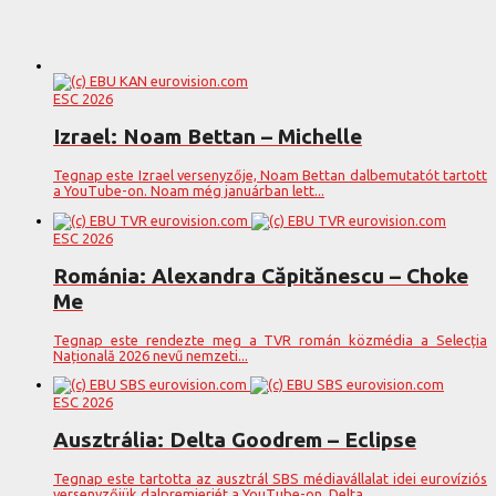
ESC 2026
Izrael: Noam Bettan – Michelle
Tegnap este Izrael versenyzője, Noam Bettan dalbemutatót tartott
a YouTube-on. Noam még januárban lett...
ESC 2026
Románia: Alexandra Căpitănescu – Choke
Me
Tegnap este rendezte meg a TVR román közmédia a Selecția
Națională 2026 nevű nemzeti...
ESC 2026
Ausztrália: Delta Goodrem – Eclipse
Tegnap este tartotta az ausztrál SBS médiavállalat idei eurovíziós
versenyzőjük dalpremierjét a YouTube-on. Delta...