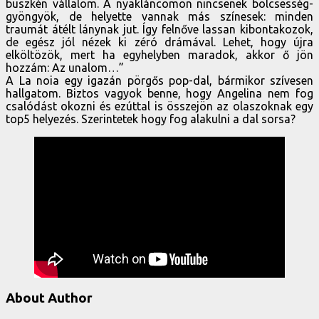
büszkén vállalom. A nyakláncomon nincsenek bölcsesség-
gyöngyök, de helyette vannak más színesek: minden
traumát átélt lánynak jut. Így felnőve lassan kibontakozok,
de egész jól nézek ki zéró drámával. Lehet, hogy újra
elköltözök, mert ha egyhelyben maradok, akkor ő jön
hozzám: Az unalom…”
A La noia egy igazán pörgős pop-dal, bármikor szívesen
hallgatom. Biztos vagyok benne, hogy Angelina nem fog
csalódást okozni és ezúttal is összejön az olaszoknak egy
top5 helyezés. Szerintetek hogy fog alakulni a dal sorsa?
About Author