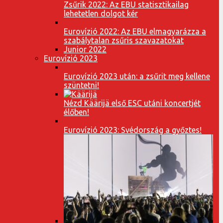
Zsűrik 2022: Az EBU statisztikailag
lehetetlen dolgot kér
Eurovízió 2022: Az EBU elmagyarázza a
szabálytalan zsűris szavazatokat
Junior 2022
Eurovízió 2023
Eurovízió 2023 után: a zsűrit meg kellene
szüntetni!
Nézd Käärijä első ESC utáni koncertjét
élőben!
Eurovízió 2023: Svédország a győztes!