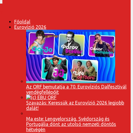
Főoldal
Eurovízió 2026
Az ORF bemutatja a 70. Eurovíziós Dalfesztivál
vendégfellépőit
Szavazás: Keressük az Eurovízió 2026 legjobb
dalát!
Ma este: Lengyelország, Svédország és
Portugália dönt az utolsó nemzeti döntős
hétvégén