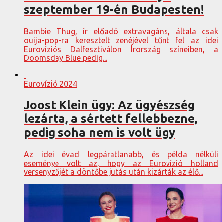
szeptember 19-én Budapesten!
Bambie Thug, ír előadó extravagáns, általa csak
ouija-pop-ra keresztelt zenéjével tűnt fel az idei
Eurovíziós Dalfesztiválon Írország színeiben, a
Doomsday Blue pedig...
Eurovízió 2024
Joost Klein ügy: Az ügyészség
lezárta, a sértett fellebbezne,
pedig soha nem is volt ügy
Az idei évad legpáratlanabb, és példa nélküli
eseménye volt az, hogy az Eurovízió holland
versenyzőjét a döntőbe jutás után kizárták az élő...