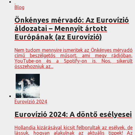
Blog
Önkényes mérvadó: Az Eurovízió
áldozatai – Mennyit ártott
Európának (az Eurovízió)
Nem tudom mennyire ismeritek az Önkényes mérvadó
című beszélgetős műsort, ami megy rádióban,
YouTube-on és a Spotify-on is. Nos, sikerült
összehozniuk az...
Eurovízió 2024
Eurovízió 2024: A döntő esélyesei
Hollandia kizárásával kicsit felborultak az esélyek, de
lássuk, hogyan alakulnak az aktuális tippek! Az