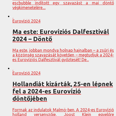
escbubble indított egy szavazást a mai döntő
végkimenetelére....
Eurovízió 2024
Ma este: Eurovíziós Dalfesztivál
2024 – Döntő
Ma este, jobban mondva holnap hajnalban – a zsűri és
a közönség szavazását követően – megtudjuk a 2024-
es Eurovíziós Dalfesztivál győztesét! De...
Eurovízió 2024
Hollandiát kizárták, 25-en lépnek
fel a 2024-es Eurovízió
döntőjében
Forrnak az indulatok Malmö-ben. A 2024-es Eurovízió
holland versenyzője, Joost Klein egyelőre