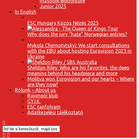
második elődöntőre
Junior 2025
In English
ESC Hungary Közös Nézés 2025
Why does the jury “hate” Norwegian entries?
Mykola Chernotytskyi: We start consultations
with the EBU about hosting Eurovision 2023 in
Ukraine
Sheldon Riley: Who are his favorites, the deep
meaning behind his headpiece and more
Molitva won Eurovision and our hearts – Where
are they now?
Rólunk – About us
Rajongói klub
GY.I.K.
ESC tanfolyam
Adatkezelési tájékoztató