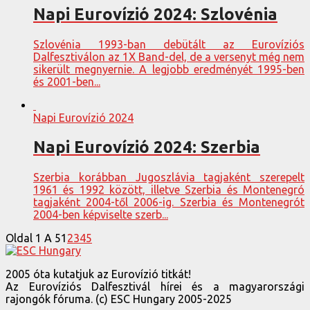
Napi Eurovízió 2024: Szlovénia
Szlovénia 1993-ban debütált az Eurovíziós
Dalfesztiválon az 1X Band-del, de a versenyt még nem
sikerült megnyernie. A legjobb eredményét 1995-ben
és 2001-ben...
Napi Eurovízió 2024
Napi Eurovízió 2024: Szerbia
Szerbia korábban Jugoszlávia tagjaként szerepelt
1961 és 1992 között, illetve Szerbia és Montenegró
tagjaként 2004-től 2006-ig. Szerbia és Montenegrót
2004-ben képviselte szerb...
Oldal 1 A 5
1
2
3
4
5
2005 óta kutatjuk az Eurovízió titkát!
Az Eurovíziós Dalfesztivál hírei és a magyarországi
rajongók fóruma. (c) ESC Hungary 2005-2025