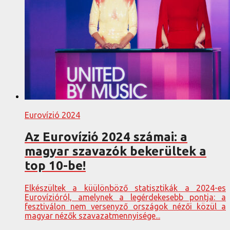
Eurovízió 2024
Az Eurovízió 2024 számai: a
magyar szavazók bekerültek a
top 10-be!
Elkészültek a küülönböző statisztikák a 2024-es
Eurovízióról, amelynek a legérdekesebb pontja: a
fesztiválon nem versenyző országok nézői közül a
magyar nézők szavazatmennyisége...