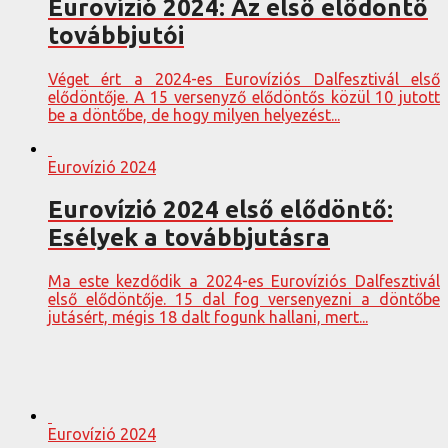
Eurovízió 2024: Az első elődöntő
továbbjutói
Véget ért a 2024-es Eurovíziós Dalfesztivál első
elődöntője. A 15 versenyző elődöntős közül 10 jutott
be a döntőbe, de hogy milyen helyezést...
Eurovízió 2024
Eurovízió 2024 első elődöntő:
Esélyek a továbbjutásra
Ma este kezdődik a 2024-es Eurovíziós Dalfesztivál
első elődöntője. 15 dal fog versenyezni a döntőbe
jutásért, mégis 18 dalt fogunk hallani, mert...
Eurovízió 2024