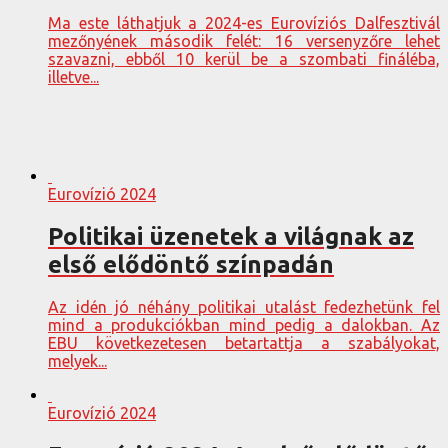
Ma este láthatjuk a 2024-es Eurovíziós Dalfesztivál
mezőnyének második felét: 16 versenyzőre lehet
szavazni, ebből 10 kerül be a szombati fináléba,
illetve...
Eurovízió 2024
Politikai üzenetek a világnak az
első elődöntő színpadán
Az idén jó néhány politikai utalást fedezhetünk fel
mind a produkciókban mind pedig a dalokban. Az
EBU következetesen betartattja a szabályokat,
melyek...
Eurovízió 2024