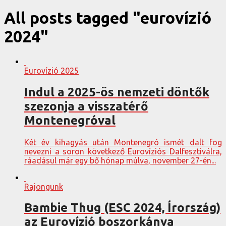
All posts tagged "eurovízió
2024"
Eurovízió 2025
Indul a 2025-ös nemzeti döntők
szezonja a visszatérő
Montenegróval
Két év kihagyás után Montenegró ismét dalt fog
nevezni a soron következő Eurovíziós Dalfesztiválra,
ráadásul már egy bő hónap múlva, november 27-én...
Rajongunk
Bambie Thug (ESC 2024, Írország)
az Eurovízió boszorkánya