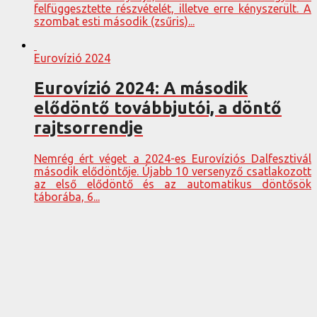
felfüggesztette részvételét, illetve erre kényszerült. A
szombat esti második (zsűris)...
Eurovízió 2024
Eurovízió 2024: A második
elődöntő továbbjutói, a döntő
rajtsorrendje
Nemrég ért véget a 2024-es Eurovíziós Dalfesztivál
második elődöntője. Újabb 10 versenyző csatlakozott
az első elődöntő és az automatikus döntősök
táborába, 6...