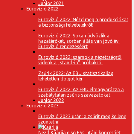
Junior 2021
Eurovízió 2022
Eurovízió 2022: Nézd meg a produkciókat
a biztonsági felvételekről!
Eurovízió 2022: Sokan üdvözlik a
hazatérőket, sorban állás van jövő évi
Eurovízió rendezéséért
Eurovízió 2022: számok a nézettségről,
videók a „stand-in” próbákról
Zsűrik 2022: Az EBU statisztikailag
lehetetlen dolgot kér
Eurovízió 2022: Az EBU elmagyarázza a
szabálytalan zsűris szavazatokat
Junior 2022
Eurovízió 2023
Eurovízió 2023 után: a zsűrit meg kellene
szüntetni!
Nézd Käärijä első ESC utáni koncertjét