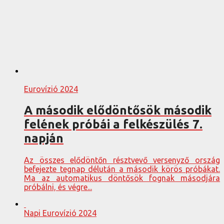
Eurovízió 2024
A második elődöntősök második
felének próbái a felkészülés 7.
napján
Az összes elődöntőn résztvevő versenyző ország
befejezte tegnap délután a második körös próbákat.
Ma az automatikus döntősök fognak másodjára
próbálni, és végre...
Napi Eurovízió 2024