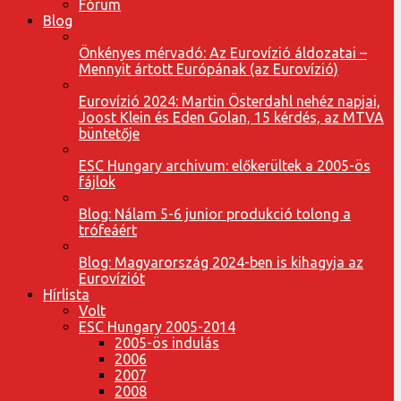
Fórum
Blog
Önkényes mérvadó: Az Eurovízió áldozatai –
Mennyit ártott Európának (az Eurovízió)
Eurovízió 2024: Martin Österdahl nehéz napjai,
Joost Klein és Eden Golan, 15 kérdés, az MTVA
büntetője
ESC Hungary archivum: előkerültek a 2005-ös
fájlok
Blog: Nálam 5-6 junior produkció tolong a
trófeáért
Blog: Magyarország 2024-ben is kihagyja az
Eurovíziót
Hírlista
Volt
ESC Hungary 2005-2014
2005-ös indulás
2006
2007
2008