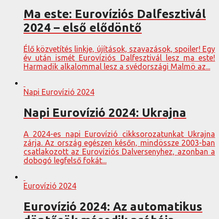
Ma este: Eurovíziós Dalfesztivál
2024 – első elődöntő
Élő közvetítés linkje, újítások, szavazások, spoiler! Egy
év után ismét Eurovíziós Dalfesztivál lesz ma este!
Harmadik alkalommal lesz a svédországi Malmö az...
Napi Eurovízió 2024
Napi Eurovízió 2024: Ukrajna
A 2024-es napi Eurovízió cikksorozatunkat Ukrajna
zárja. Az ország egészen későn, mindössze 2003-ban
csatlakozott az Eurovíziós Dalversenyhez, azonban a
dobogó legfelső fokát...
Eurovízió 2024
Eurovízió 2024: Az automatikus