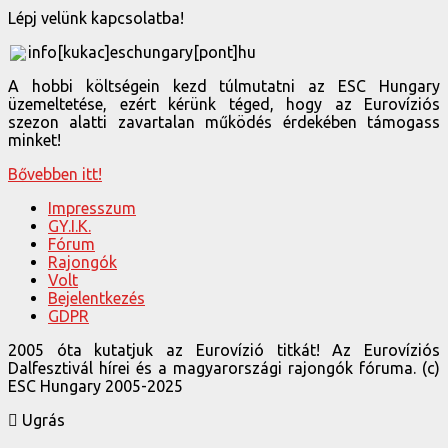
Lépj velünk kapcsolatba!
info[kukac]eschungary[pont]hu
A hobbi költségein kezd túlmutatni az ESC Hungary
üzemeltetése, ezért kérünk téged, hogy az Eurovíziós
szezon alatti zavartalan működés érdekében támogass
minket!
Bővebben itt!
Impresszum
GY.I.K.
Fórum
Rajongók
Volt
Bejelentkezés
GDPR
2005 óta kutatjuk az Eurovízió titkát! Az Eurovíziós
Dalfesztivál hírei és a magyarországi rajongók fóruma. (c)
ESC Hungary 2005-2025
Ugrás