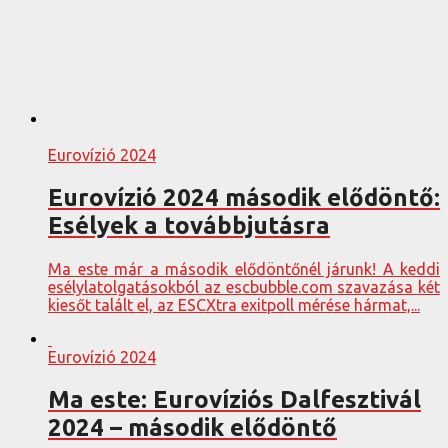
Eurovízió 2024
Eurovízió 2024 második elődöntő:
Esélyek a továbbjutásra
Ma este már a második elődöntőnél járunk! A keddi
esélylatolgatásokból az escbubble.com szavazása két
kiesőt talált el, az ESCXtra exitpoll mérése hármat,...
Eurovízió 2024
Ma este: Eurovíziós Dalfesztivál
2024 – második elődöntő