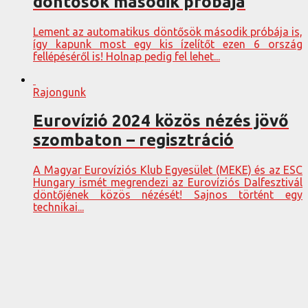
döntősök második próbája
Lement az automatikus döntősök második próbája is,
így kapunk most egy kis ízelítőt ezen 6 ország
fellépéséről is! Holnap pedig fel lehet...
Rajongunk
Eurovízió 2024 közös nézés jövő
szombaton – regisztráció
A Magyar Eurovíziós Klub Egyesület (MEKE) és az ESC
Hungary ismét megrendezi az Eurovíziós Dalfesztivál
döntőjének közös nézését! Sajnos történt egy
technikai...