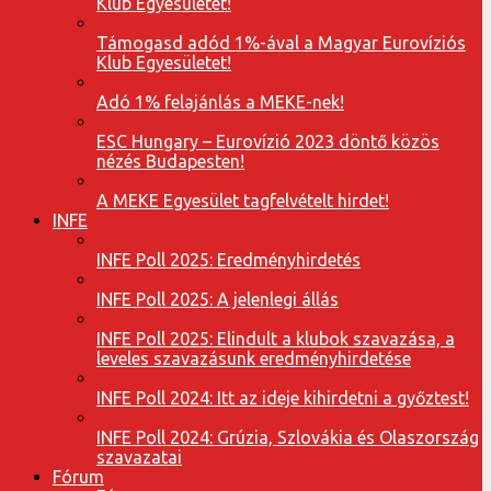
Klub Egyesületet!
Támogasd adód 1%-ával a Magyar Eurovíziós
Klub Egyesületet!
Adó 1% felajánlás a MEKE-nek!
ESC Hungary – Eurovízió 2023 döntő közös
nézés Budapesten!
A MEKE Egyesület tagfelvételt hirdet!
INFE
INFE Poll 2025: Eredményhirdetés
INFE Poll 2025: A jelenlegi állás
INFE Poll 2025: Elindult a klubok szavazása, a
leveles szavazásunk eredményhirdetése
INFE Poll 2024: Itt az ideje kihirdetni a győztest!
INFE Poll 2024: Grúzia, Szlovákia és Olaszország
szavazatai
Fórum