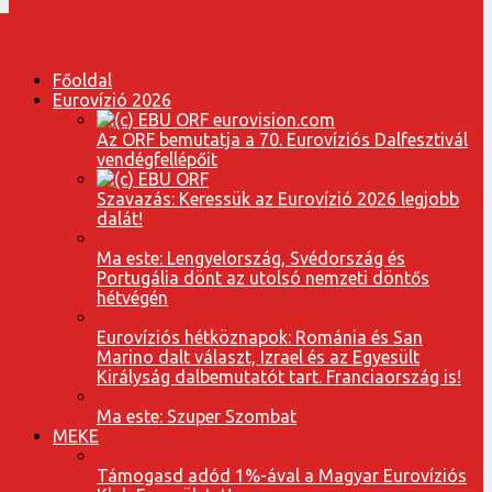
Főoldal
Eurovízió 2026
Az ORF bemutatja a 70. Eurovíziós Dalfesztivál
vendégfellépőit
Szavazás: Keressük az Eurovízió 2026 legjobb
dalát!
Ma este: Lengyelország, Svédország és
Portugália dönt az utolsó nemzeti döntős
hétvégén
Eurovíziós hétköznapok: Románia és San
Marino dalt választ, Izrael és az Egyesült
Királyság dalbemutatót tart. Franciaország is!
Ma este: Szuper Szombat
MEKE
Támogasd adód 1%-ával a Magyar Eurovíziós