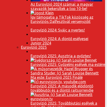
Az Eurovízió 2024 számai: a magyar
szavazók bekerültek a top 10-be!
Így támogatja a TikTok közösség az
Eurovíziós Dalfesztivál versenyzőit
Eurovízió 2024: Svájc a nyertes!
Eurovízió 2024: A döntő esélyesei
Junior 2024
Eurovízió 2025
Eurovízió 2025: Ausztria a győztes!
Eurovízió 2025: Győzelmi esélyek ma estére
Ma este: Eurovízió 2025 Finálé
Eurovízió 2025: A második elődöntő
továbbjutói és a döntő rajtsorrendje
Eurovízió 2025: Továbbjutási esélyek a