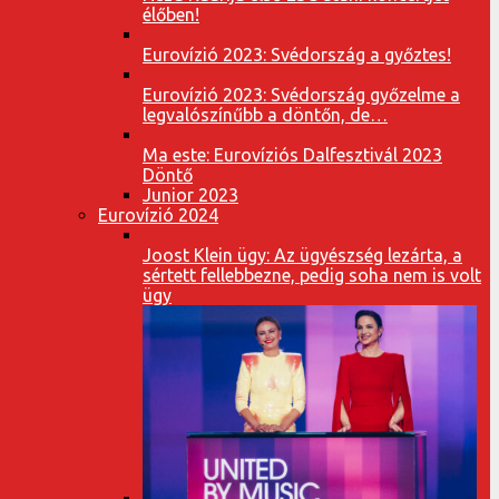
élőben!
Eurovízió 2023: Svédország a győztes!
Eurovízió 2023: Svédország győzelme a
legvalószínűbb a döntőn, de…
Ma este: Eurovíziós Dalfesztivál 2023
Döntő
Junior 2023
Eurovízió 2024
Joost Klein ügy: Az ügyészség lezárta, a
sértett fellebbezne, pedig soha nem is volt
ügy