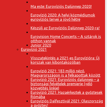
Ma este: Eurovíziós Dalünnep 2020!
Eurovízió 2020: A helyi közmédiumok
eurovíziós tervei a jövő hétre
Készülj az Eurovíziós Dalünnep 2020-ra!
Eurovision Home Concerts – A sztárok is
otthon vannak
Junior 2020
Eurovízió 2021
Visszatekintés a 2021-es Eurovízióra: Új
korszak van kibontakozóban
Eurovízió 2021: 183 millió néző,
Magyarországon is a felkapottak között
Eurovízió 2021: Eurovíziós dalünnep – a
biztonsági felvételek premierje (+élő
közvetítés linkje)
Eurovízió 2021: Hazaérkeztek a győztesek
Rómába
Eurovíziós Dalfesztivál 2021: Olaszország
a győztes!