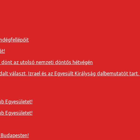
ndégfellépőit
át!
a dönt az utolsó nemzeti döntős hétvégén
t választ, Izrael és az Egyesült Királyság dalbemutatót tart. 
b Egyesületet!
b Egyesületet!
 Budapesten!