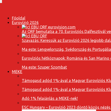
Főoldal
Eurovízió 2026
Az ORF bemutatja a 70. Eurovíziós Dalfesztivál ve
Szavazás: Keressük az Eurovízió 2026 legjobb dal
Ma este: Lengyelország, Svédország és Portugáli
Eurovíziós hétköznapok: Románia és San Marino dal
Ma este: Szuper Szombat
MEKE
Támogasd adód 1%-ával a Magyar Eurovíziós Klu
Támogasd adód 1%-ával a Magyar Eurovíziós Klu
Adó 1% felajánlás a MEKE-nek!
ESC Hungary – Eurovízió 2023 döntő közös nézés