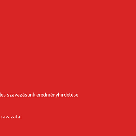
eveles szavazásunk eredményhirdetése
szavazatai