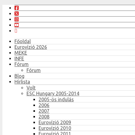
Főoldal
Eurovízió 2026
MEKE
INFE
Fórum
Fórum
Blog
Hírlista
Volt
ESC Hungary 2005-2014
2005-ös indulás
2006
2007
2008
Eurovízió 2009
Eurovízió 2010
Eurovízió 2011