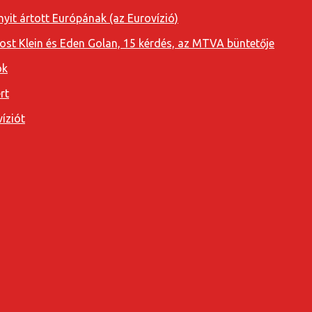
yit ártott Európának (az Eurovízió)
oost Klein és Eden Golan, 15 kérdés, az MTVA büntetője
ok
rt
íziót