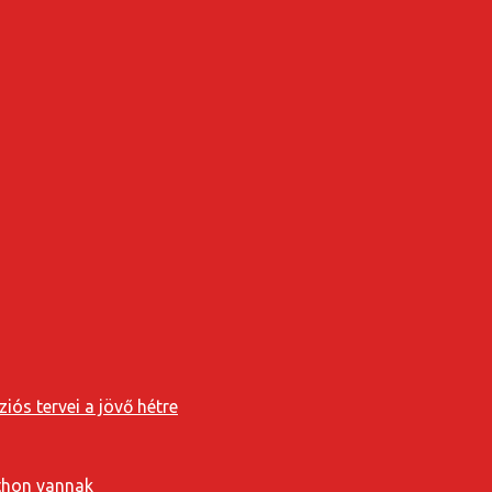
iós tervei a jövő hétre
tthon vannak