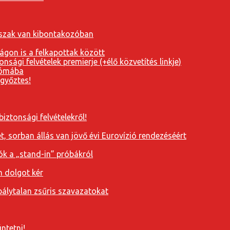
orszak van kibontakozóban
ágon is a felkapottak között
nsági felvételek premierje (+élő közvetítés linkje)
Rómába
 győztes!
iztonsági felvételekről!
, sorban állás van jövő évi Eurovízió rendezéséért
ók a „stand-in” próbákról
n dolgot kér
álytalan zsűris szavazatokat
ntetni!