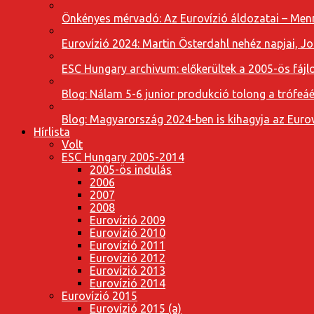
Önkényes mérvadó: Az Eurovízió áldozatai – Menn
Eurovízió 2024: Martin Österdahl nehéz napjai, J
ESC Hungary archivum: előkerültek a 2005-ös fájl
Blog: Nálam 5-6 junior produkció tolong a trófeáé
Blog: Magyarország 2024-ben is kihagyja az Eurov
Hírlista
Volt
ESC Hungary 2005-2014
2005-ös indulás
2006
2007
2008
Eurovízió 2009
Eurovízió 2010
Eurovízió 2011
Eurovízió 2012
Eurovízió 2013
Eurovízió 2014
Eurovízió 2015
Eurovízió 2015 (a)