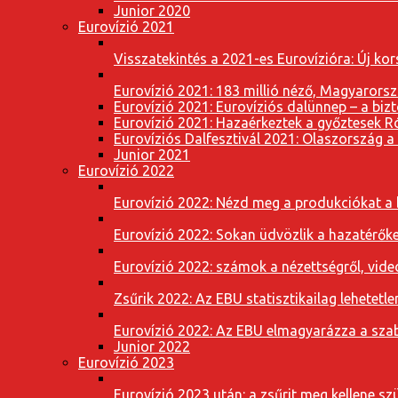
Junior 2020
Eurovízió 2021
Visszatekintés a 2021-es Eurovízióra: Új k
Eurovízió 2021: 183 millió néző, Magyarorsz
Eurovízió 2021: Eurovíziós dalünnep – a bizto
Eurovízió 2021: Hazaérkeztek a győztesek 
Eurovíziós Dalfesztivál 2021: Olaszország a
Junior 2021
Eurovízió 2022
Eurovízió 2022: Nézd meg a produkciókat a b
Eurovízió 2022: Sokan üdvözlik a hazatérőket
Eurovízió 2022: számok a nézettségről, vide
Zsűrik 2022: Az EBU statisztikailag lehetetle
Eurovízió 2022: Az EBU elmagyarázza a szab
Junior 2022
Eurovízió 2023
Eurovízió 2023 után: a zsűrit meg kellene szü