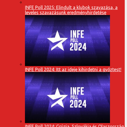
INFE Poll 2025: Elindult a klubok szavazása, a
leveles szavazásunk eredményhirdetése
INFE Poll 2024: Itt az ideje kihirdetni a győztest!
INFE Poll 2024: Grúzia, Szlovákia és Olaszország