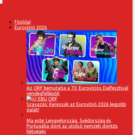
Főoldal
Eurovízió 2026
Az ORF bemutatja a 70. Eurovíziós Dalfesztivál
vendégfellépőit
Szavazás: Keressük az Eurovízió 2026 legjobb
dalát!
Ma este: Lengyelország, Svédország és
Portugália dönt az utolsó nemzeti döntős
hétvégén