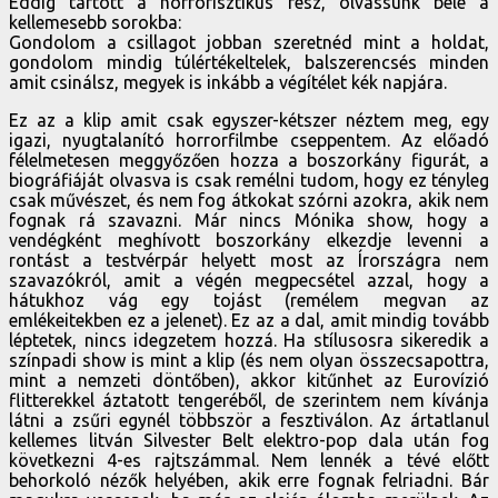
Eddig tartott a horrorisztikus rész, olvassunk bele a
kellemesebb sorokba:
Gondolom a csillagot jobban szeretnéd mint a holdat,
gondolom mindig túlértékeltelek, balszerencsés minden
amit csinálsz, megyek is inkább a végítélet kék napjára.
Ez az a klip amit csak egyszer-kétszer néztem meg, egy
igazi, nyugtalanító horrorfilmbe cseppentem. Az előadó
félelmetesen meggyőzően hozza a boszorkány figurát, a
biográfiáját olvasva is csak remélni tudom, hogy ez tényleg
csak művészet, és nem fog átkokat szórni azokra, akik nem
fognak rá szavazni. Már nincs Mónika show, hogy a
vendégként meghívott boszorkány elkezdje levenni a
rontást a testvérpár helyett most az Írországra nem
szavazókról, amit a végén megpecsétel azzal, hogy a
hátukhoz vág egy tojást (remélem megvan az
emlékeitekben ez a jelenet). Ez az a dal, amit mindig tovább
léptetek, nincs idegzetem hozzá. Ha stílusosra sikeredik a
színpadi show is mint a klip (és nem olyan összecsapottra,
mint a nemzeti döntőben), akkor kitűnhet az Eurovízió
flitterekkel áztatott tengeréből, de szerintem nem kívánja
látni a zsűri egynél többször a fesztiválon. Az ártatlanul
kellemes litván Silvester Belt elektro-pop dala után fog
következni 4-es rajtszámmal. Nem lennék a tévé előtt
behorkoló nézők helyében, akik erre fognak felriadni. Bár