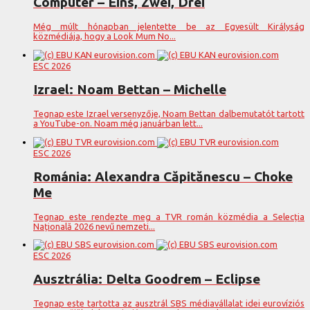
Computer – Eins, Zwei, Drei
Még múlt hónapban jelentette be az Egyesült Királyság
közmédiája, hogy a Look Mum No...
ESC 2026
Izrael: Noam Bettan – Michelle
Tegnap este Izrael versenyzője, Noam Bettan dalbemutatót tartott
a YouTube-on. Noam még januárban lett...
ESC 2026
Románia: Alexandra Căpitănescu – Choke
Me
Tegnap este rendezte meg a TVR román közmédia a Selecția
Națională 2026 nevű nemzeti...
ESC 2026
Ausztrália: Delta Goodrem – Eclipse
Tegnap este tartotta az ausztrál SBS médiavállalat idei eurovíziós