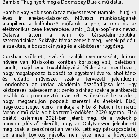
Bambie Thug nyert meg a Doomsday Blue című dallal.
Bambie Ray Robinson (azaz művésznevén Bambie Thug) 31
éves ír énekes-dalszerző. Művészi munkásságának
alappillére a különböző műfajok: a pop, a rock és az
elektronikus zene keveredése, amit „Ouija-pop”-nak nevez.
Dalaival áttöri a nemi és társadalmi-politikai
sztereotípiákat. Sokfajta témát zenésít meg, ilyenek például
a szakítás, a boszorkányság és a kábítószer függőség.
Corkban született, svéd-ír szülők gyermekeként, három
nővére van. Kisiskolás korában kórustag volt, balettezni
tanult, majd egy továbbképzési főiskolába jelentkezett,
hogy megalapozza tudását az egyetemi éveire, ahol tánc-
és előadó művészet szakra tervezett jelentkezni.
Londonban az Urdag akadémia ösztöndíjasa lett. Egy
kéztöréses balesete miatt zenés színház szakra jelentkezett
inkább. A diplomaosztó után két év önképzésbe kezdett,
hogy megtanuljon popdalt szerezni és énekelni. Első,
nagyközönséget elérő munkája a Fike & Fabich formáció
Mean című dala volt közreműködőként 2020 nyarán. Első
önálló kislemeze 2021-ben jelent meg, de a videoklip
annyira „dúsra” sikerült, hogy az OnlyFans-on jelenhetett
meg csak a cenzúrázatlan verzió. Lett egy párkapcsolata,
de annak toxikus mivolta nem érte meg a következő