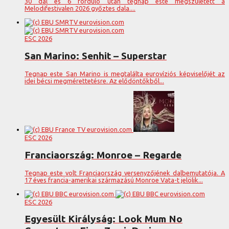
30 dal és 6 forduló után tegnap este megszületett a
Melodifestivalen 2026 győztes dala....
ESC 2026
San Marino: Senhit – Superstar
Tegnap este San Marino is megtalálta eurovíziós képviselőjét az
idei bécsi megmérettetésre. Az elődöntőkből...
ESC 2026
Franciaország: Monroe – Regarde
Tegnap este volt Franciaország versenyzőjének dalbemutatója. A
17 éves francia-amerikai származású Monroe Vata-t jelölik...
ESC 2026
Egyesült Királyság: Look Mum No