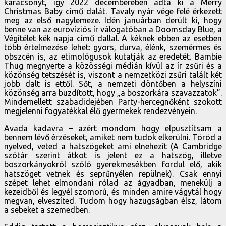
karácsonyt, így 2022 decemberében adta ki a Merry
Christmas Baby című dalát. Tavaly nyár vége felé érkezett
meg az első nagylemeze. Idén januárban derült ki, hogy
benne van az eurovíziós ír válogatóban a Doomsday Blue, a
Végítélet kék napja című dallal. A kéknek ebben az esetben
több értelmezése lehet: gyors, durva, élénk, szemérmes és
obszcén is, az etimológusok kutatják az eredetét. Bambie
Thug megnyerte a közösségi médián kívül az ír zsűri és a
közönség tetszését is, viszont a nemzetközi zsűri talált két
jobb dalt is ettől. Sőt, a nemzeti döntőben a helyszíni
közönség arra buzdított, hogy „a boszorkára szavazzatok”.
Mindemellett szabadidejében Party-hercegnőként szokott
megjelenni fogyatékkal élő gyermekek rendezvényein.
Avada kadavra – azért mondom hogy elpusztítsam a
bennem lévő érzéseket, amiket nem tudok elkerülni. Töröd a
nyelved, veted a hatszögeket ami elnehezít (A Cambridge
szótár szerint átkot is jelent ez a hatszög, illetve
boszorkányokról szóló gyerekmesékben fordul elő, akik
hatszöget vetnek és seprűnyélen repülnek). Csak ennyi
szépet lehet elmondani rólad az ágyadban, menekülj a
kezeidből és legyél szomorú, és minden amire vágytál hogy
megvan, elveszíted. Tudom hogy hazugságban élsz, látom
a sebeket a szemedben.