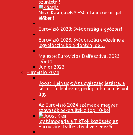
szüntetni!
Nézd Käärijä első ESC utáni koncertjét
élőben!
Eurovízió 2023: Svédország a győztes!
Eurovízió 2023: Svédország győzelme a
legvalószínűbb a döntőn, de…
Ma este: Eurovíziós Dalfesztivál 2023
Döntő
Junior 2023
Eurovízió 2024
Joost Klein ügy: Az ügyészség lezárta, a
sértett fellebbezne, pedig soha nem is volt
ügy
Az Eurovízió 2024 számai: a magyar
szavazók bekerültek a top 10-be!
Így támogatja a TikTok közösség az
Eurovíziós Dalfesztivál versenyzőit