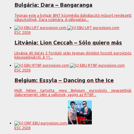
Bulgária: Dara – Bangaranga
Tegnap este a bolgár BNT közmédia dalválasztó műsort rendezett
választottjuk, Dara számára. A válogatási...
ESC 2026
Litvánia: Lion Ceccah – Sólo quiero más
Litvánia 40 dal és 5 forduló után tegnap döntést hozott eurovíziós
képviselőjükről. A 11...
ESC 2026
Belgium: Essyla – Dancing on the Ice
Múlt héten tartotta meg Belgium eurovíziós nevezettjük
dalpremierjét. Idén a vallonok, vagyis az RTBF...
ESC 2026