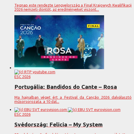
Tegnap este rendezte Lengyelország a Finał Krajowych Kwalifikacji
2026 nemzeti döntőt, az eredményeket viszont...
ESC 2026
Portugália: Bandidos do Cante – Rosa
Ma hajnalban véget ért a Festival da Canção 2026 dalválasztó
műsorsorozata. a 10 dal...
ESC 2026
Svédország: Felicia – My System