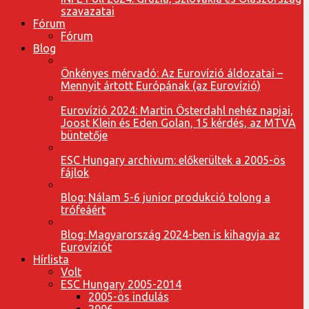
szavazatai
Fórum
Fórum
Blog
Önkényes mérvadó: Az Eurovízió áldozatai –
Mennyit ártott Európának (az Eurovízió)
Eurovízió 2024: Martin Österdahl nehéz napjai,
Joost Klein és Eden Golan, 15 kérdés, az MTVA
büntetője
ESC Hungary archivum: előkerültek a 2005-ös
fájlok
Blog: Nálam 5-6 junior produkció tolong a
trófeáért
Blog: Magyarország 2024-ben is kihagyja az
Eurovíziót
Hírlista
Volt
ESC Hungary 2005-2014
2005-ös indulás
2006