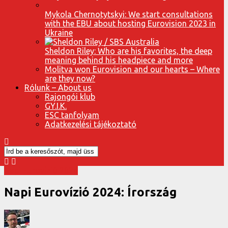
Mykola Chernotytskyi: We start consultations
with the EBU about hosting Eurovision 2023 in
Ukraine
Sheldon Riley: Who are his favorites, the deep
meaning behind his headpiece and more
Molitva won Eurovision and our hearts – Where
are they now?
Rólunk – About us
Rajongói klub
GY.I.K.
ESC tanfolyam
Adatkezelési tájékoztató
Napi Eurovízió 2024
Napi Eurovízió 2024: Írország