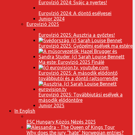
Eurovízió 2024: Svájc a nyertes!
Eurovízió 2024: A döntő esélyesei
Junior 2024
Eurovízió 2025
Eurovízió 2025: Ausztria a győztes!
Eurovízió 2025: Győzelmi esélyek ma estére
Ma este: Eurovízió 2025 Finálé
Eurovízió 2025: A második elődöntő
továbbjutói és a döntő rajtsorrendje
Eurovízió 2025: Továbbjutási esélyek a
második elődöntőre
Junior 2025
In English
ESC Hungary Közös Nézés 2025
Why does the jury “hate” Norwegian entries?