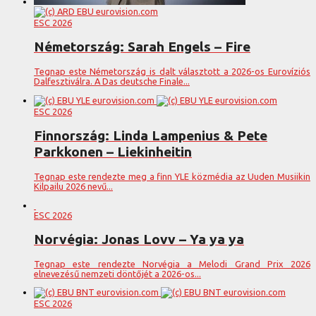
ESC 2026
Németország: Sarah Engels – Fire
Tegnap este Németország is dalt választott a 2026-os Eurovíziós
Dalfesztiválra. A Das deutsche Finale...
ESC 2026
Finnország: Linda Lampenius & Pete
Parkkonen – Liekinheitin
Tegnap este rendezte meg a finn YLE közmédia az Uuden Musiikin
Kilpailu 2026 nevű...
ESC 2026
Norvégia: Jonas Lovv – Ya ya ya
Tegnap este rendezte Norvégia a Melodi Grand Prix 2026
elnevezésű nemzeti döntőjét a 2026-os...
ESC 2026