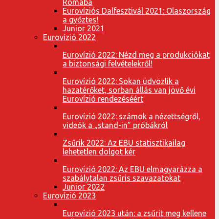
Rómába
Eurovíziós Dalfesztivál 2021: Olaszország
a győztes!
Junior 2021
Eurovízió 2022
Eurovízió 2022: Nézd meg a produkciókat
a biztonsági felvételekről!
Eurovízió 2022: Sokan üdvözlik a
hazatérőket, sorban állás van jövő évi
Eurovízió rendezéséért
Eurovízió 2022: számok a nézettségről,
videók a „stand-in” próbákról
Zsűrik 2022: Az EBU statisztikailag
lehetetlen dolgot kér
Eurovízió 2022: Az EBU elmagyarázza a
szabálytalan zsűris szavazatokat
Junior 2022
Eurovízió 2023
Eurovízió 2023 után: a zsűrit meg kellene