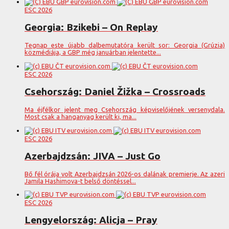
ESC 2026
Georgia: Bzikebi – On Replay
Tegnap este újabb dalbemutatóra került sor: Georgia (Grúzia)
közmédiája, a GBP még januárban jelentette...
ESC 2026
Csehország: Daniel Žižka – Crossroads
Ma éjfélkor jelent meg Csehország képviselőjének versenydala.
Most csak a hanganyag került ki, ma...
ESC 2026
Azerbajdzsán: JIVA – Just Go
Bő fél órája volt Azerbajdzsán 2026-os dalának premierje. Az azeri
Jamila Hashimova-t belső döntéssel...
ESC 2026
Lengyelország: Alicja – Pray