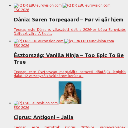
ESC 2026
Dánia: Søren Torpegaard – Før vi går hjem
Tegnap este Dánia is választott dalt a 2026-os bécsi Eurovíziós
Dalfesztiválra. A 8 dal...
ESC 2026
Észtország: Vanilla Ninja – Too Epic To Be
True
Tegnap este Észtország megtalálta nemzeti döntőjük legjobb
dalát. 12 versenyző közül három került a...
ESC 2026
Ciprus: Antigoni – Jalla
Tegnap este tartották Ciprus 2026-os versenyzőjének