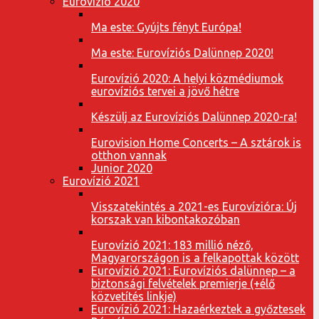
Eurovízió 2020
Ma este: Gyújts fényt Európa!
Ma este: Eurovíziós Dalünnep 2020!
Eurovízió 2020: A helyi közmédiumok
eurovíziós tervei a jövő hétre
Készülj az Eurovíziós Dalünnep 2020-ra!
Eurovision Home Concerts – A sztárok is
otthon vannak
Junior 2020
Eurovízió 2021
Visszatekintés a 2021-es Eurovízióra: Új
korszak van kibontakozóban
Eurovízió 2021: 183 millió néző,
Magyarországon is a felkapottak között
Eurovízió 2021: Eurovíziós dalünnep – a
biztonsági felvételek premierje (+élő
közvetítés linkje)
Eurovízió 2021: Hazaérkeztek a győztesek