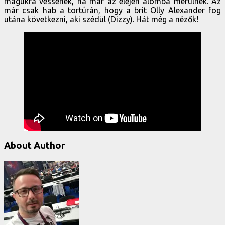
magukra vessenek, ha már az elején álomba merülnek. Az
már csak hab a tortúrán, hogy a brit Olly Alexander fog
utána következni, aki szédül (Dizzy). Hát még a nézők!
About Author