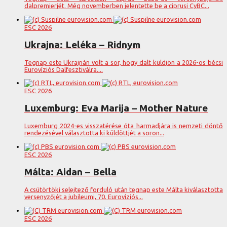
dalpremierjét. Még novemberben jelentette be a ciprusi CyBC...
ESC 2026
Ukrajna: Leléka – Ridnym
Tegnap este Ukrajnán volt a sor, hogy dalt küldjön a 2026-os bécsi
Eurovíziós Dalfesztiválra....
ESC 2026
Luxemburg: Eva Marija – Mother Nature
Luxemburg 2024-es visszatérése óta harmadjára is nemzeti döntő
rendezésével választotta ki küldöttjét a soron...
ESC 2026
Málta: Aidan – Bella
A csütörtöki selejtező forduló után tegnap este Málta kiválasztotta
versenyzőjét a jubileumi, 70. Eurovíziós...
ESC 2026