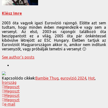
Klész Imre
2003 óta vagyok igazi Eurovízió rajongó. Előtte azt sem
tudtam, hogy minden évben megrendezik-e vagy sem a
versenyt. Az első, 2003-as rajongói találkozó óta
beszippantott ez a világ, 2005 óta pár önkéntessel
kibővülve létrejött az ESC Hungary. Életben tartjuk az
Eurovíziót Magyarországon akkor is, amikor nem indítunk
versenyzőt, vagy próbálják temetni a versenyt 🙂
See author's posts
Kapcsolódo cikkek:
Bambie Thug
,
eurovízió 2024
,
Hot
,
Írország
Megoszt
Megoszt
Megoszt
Megoszt
e-mail