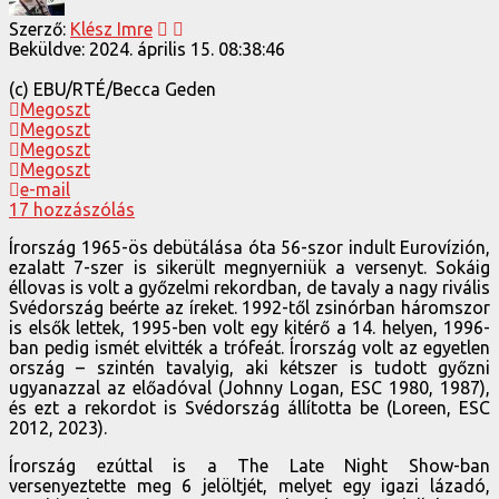
Szerző:
Klész Imre
Beküldve:
2024. április 15. 08:38:46
(c) EBU/RTÉ/Becca Geden
Megoszt
Megoszt
Megoszt
Megoszt
e-mail
17 hozzászólás
Írország 1965-ös debütálása óta 56-szor indult Eurovízión,
ezalatt 7-szer is sikerült megnyerniük a versenyt. Sokáig
éllovas is volt a győzelmi rekordban, de tavaly a nagy rivális
Svédország beérte az íreket. 1992-től zsinórban háromszor
is elsők lettek, 1995-ben volt egy kitérő a 14. helyen, 1996-
ban pedig ismét elvitték a trófeát. Írország volt az egyetlen
ország – szintén tavalyig, aki kétszer is tudott győzni
ugyanazzal az előadóval (Johnny Logan, ESC 1980, 1987),
és ezt a rekordot is Svédország állította be (Loreen, ESC
2012, 2023).
Írország ezúttal is a The Late Night Show-ban
versenyeztette meg 6 jelöltjét, melyet egy igazi lázadó,