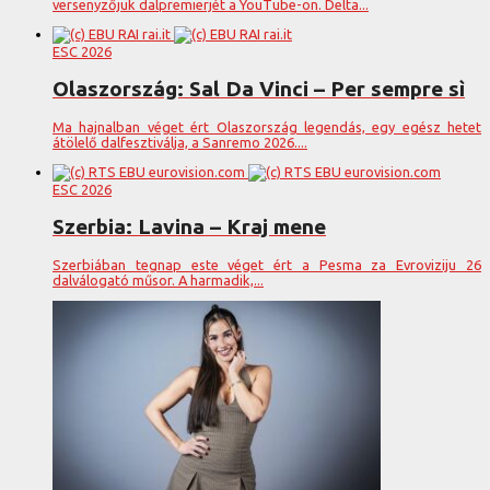
versenyzőjük dalpremierjét a YouTube-on. Delta...
ESC 2026
Olaszország: Sal Da Vinci – Per sempre sì
Ma hajnalban véget ért Olaszország legendás, egy egész hetet
átölelő dalfesztiválja, a Sanremo 2026....
ESC 2026
Szerbia: Lavina – Kraj mene
Szerbiában tegnap este véget ért a Pesma za Evroviziju 26
dalválogató műsor. A harmadik,...