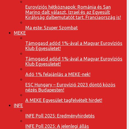
Eurovíziós hétköznapok: Románia és San
Marino dalt választ, Izrael és az Egyesült
Királyság dalbemutatót tart. Franciaország is!
Ma este: Szuper Szombat
MEKE
Támogasd adód 1%-ával a Magyar Eurovíziós
Klub Egyesületet!
Támogasd adód 1%-ával a Magyar Eurovíziós
Klub Egyesületet!
Adó 1% felajánlás a MEKE-nek!
ESC Hungary – Eurovízió 2023 döntő közös
nézés Budapesten!
A MEKE Egyesület tagfelvételt hirdet!
INFE
INFE Poll 2025: Eredményhirdetés
INFE Poll 2025: A jelenlegi állás