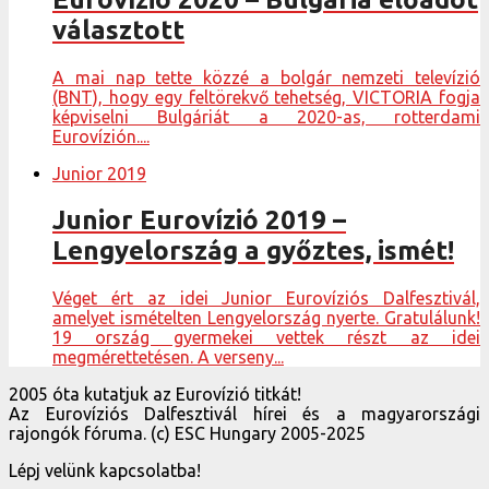
választott
A mai nap tette közzé a bolgár nemzeti televízió
(BNT), hogy egy feltörekvő tehetség, VICTORIA fogja
képviselni Bulgáriát a 2020-as, rotterdami
Eurovízión....
Junior 2019
Junior Eurovízió 2019 –
Lengyelország a győztes, ismét!
Véget ért az idei Junior Eurovíziós Dalfesztivál,
amelyet ismételten Lengyelország nyerte. Gratulálunk!
19 ország gyermekei vettek részt az idei
megmérettetésen. A verseny...
2005 óta kutatjuk az Eurovízió titkát!
Az Eurovíziós Dalfesztivál hírei és a magyarországi
rajongók fóruma. (c) ESC Hungary 2005-2025
Lépj velünk kapcsolatba!