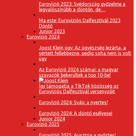
Eurovízió 2023: Svédország győzelme a
legvalószínűbb a döntőn, de…
Ma este: Eurovíziós Dalfesztivál 2023
Döntő
Junior 2023
Eurovízió 2024
Joost Klein ügy: Az ügyészség lezárta, a
sértett fellebbezne, pedig soha nem is volt
ügy
Az Eurovízió 2024 számai: a magyar
szavazók bekerültek a top 10-be!
Így támogatja a TikTok közösség az
Eurovíziós Dalfesztivál versenyzőit
Eurovízió 2024: Svájc a nyertes!
Eurovízió 2024: A döntő esélyesei
Junior 2024
Eurovízió 2025
Eurovízió 2025: Ausztria a győztes!