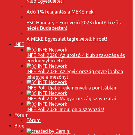
Klub Egyesületet!
Adó 1% felajánlás a MEKE-nek!
ESC Hungary – Eurovízió 2023 döntő közös
nézés Budapesten!
A MEKE Egyesület tagfelvételt hirdet!
INFE
INFE Poll 2026: Az utolsó 4 klub szavazása és
eredményhirdetés
INFE Poll 2026: Az egyik ország egyre jobban
lehagyja a mezőnyt
INFE Poll: Újabb fejlemények a ponttáblán
INFE Poll 2026: Magyarország szavazatai
INFE Poll 2026: Induljon a szavazás!
Fórum
Fórum
Blog