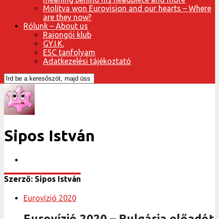
Molitva won Eurovision and our hearts – Where
are they now?
Rólunk – About us
Rajongói klub
GY.I.K.
ESC tanfolyam
Adatkezelési tájékoztató
Sipos István
Szerző: Sipos István
Eurovízió 2020
Eurovízió 2020 – Bulgária előadót