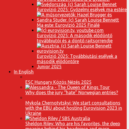
Eurovízió 2025: Győzelmi esélyek ma estére
Ma este: Eurovízió 2025 Finálé
Eurovízió 2025: A második elődöntő
továbbjutói és a döntő rajtsorrendje
Eurovízió 2025: Továbbjutási esélyek a
második elődöntőre
Junior 2025
In English
ESC Hungary Közös Nézés 2025
Why does the jury “hate” Norwegian entries?
Mykola Chernotytskyi: We start consultations
with the EBU about hosting Eurovision 2023 in
Ukraine
Sheldon Riley: Who are his favorites, the deep
meaning behind his headpiece and more