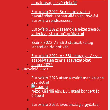
a biztonsági felvételekről!
Eurovízió 2022: Sokan üdvözlik a
hazatérőket, sorban állás van jövő évi
Eurovízió rendezéséért
Eurovízió 2022: számok a nézettségről,
videók a „stand-in” próbákról
Zsűrik 2022: Az EBU statisztikailag
lehetetlen dolgot kér
Eurovízió 2022: Az EBU elmagyarázza a
szabálytalan zsűris szavazatokat
Junior 2022
Eurovízió 2023
Eurovízió 2023 után: a zsűrit meg kellene
szüntetni!
Nézd Käärijä első ESC utáni koncertjét
élőben!
Eurovízió 2023: Svédország a győztes!