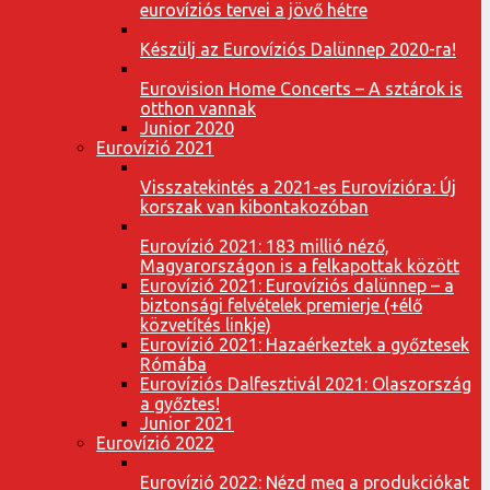
eurovíziós tervei a jövő hétre
Készülj az Eurovíziós Dalünnep 2020-ra!
Eurovision Home Concerts – A sztárok is
otthon vannak
Junior 2020
Eurovízió 2021
Visszatekintés a 2021-es Eurovízióra: Új
korszak van kibontakozóban
Eurovízió 2021: 183 millió néző,
Magyarországon is a felkapottak között
Eurovízió 2021: Eurovíziós dalünnep – a
biztonsági felvételek premierje (+élő
közvetítés linkje)
Eurovízió 2021: Hazaérkeztek a győztesek
Rómába
Eurovíziós Dalfesztivál 2021: Olaszország
a győztes!
Junior 2021
Eurovízió 2022
Eurovízió 2022: Nézd meg a produkciókat