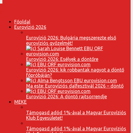
Főoldal
Eurovízió 2026
Eurovízió 2026: Bulgária megszerezte első
eurovíziós győzelmét!
Eurovízió 2026: Esélyek a döntőre
Eurovízió 2026: kik robbantak nagyot a döntő
főpróbáján?
Ma este: Eurovíziós dalfesztivál 2026 – döntő
Eurovízió 2026: A döntő rajtsorrendje
MEKE
Támogasd adód 1%-ával a Magyar Eurovíziós
Klub Egyesületet!
Támogasd adód 1%-ával a Magyar Eurovíziós