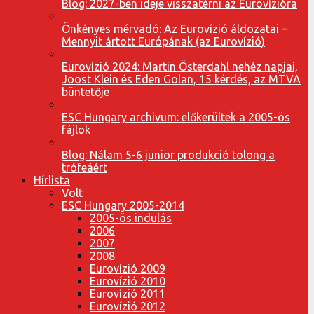
Blog: 2027-ben ideje visszatérni az Eurovízióra
Önkényes mérvadó: Az Eurovízió áldozatai –
Mennyit ártott Európának (az Eurovízió)
Eurovízió 2024: Martin Österdahl nehéz napjai,
Joost Klein és Eden Golan, 15 kérdés, az MTVA
büntetője
ESC Hungary archivum: előkerültek a 2005-ös
fájlok
Blog: Nálam 5-6 junior produkció tolong a
trófeáért
Hírlista
Volt
ESC Hungary 2005-2014
2005-ös indulás
2006
2007
2008
Eurovízió 2009
Eurovízió 2010
Eurovízió 2011
Eurovízió 2012