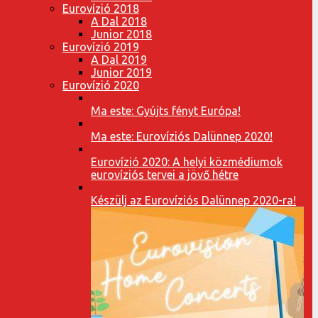
Eurovízió 2018
A Dal 2018
Junior 2018
Eurovízió 2019
A Dal 2019
Junior 2019
Eurovízió 2020
Ma este: Gyújts fényt Európa!
Ma este: Eurovíziós Dalünnep 2020!
Eurovízió 2020: A helyi közmédiumok
eurovíziós tervei a jövő hétre
Készülj az Eurovíziós Dalünnep 2020-ra!