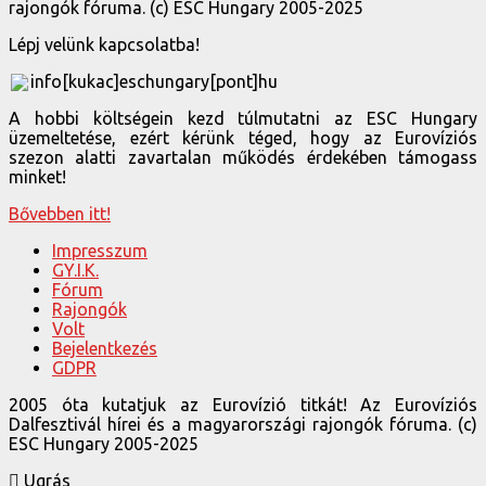
rajongók fóruma. (c) ESC Hungary 2005-2025
Lépj velünk kapcsolatba!
info[kukac]eschungary[pont]hu
A hobbi költségein kezd túlmutatni az ESC Hungary
üzemeltetése, ezért kérünk téged, hogy az Eurovíziós
szezon alatti zavartalan működés érdekében támogass
minket!
Bővebben itt!
Impresszum
GY.I.K.
Fórum
Rajongók
Volt
Bejelentkezés
GDPR
2005 óta kutatjuk az Eurovízió titkát! Az Eurovíziós
Dalfesztivál hírei és a magyarországi rajongók fóruma. (c)
ESC Hungary 2005-2025
Ugrás