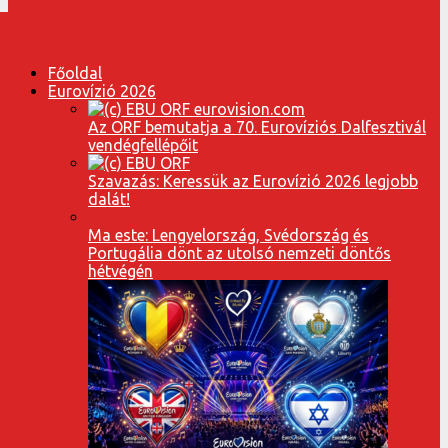
Főoldal
Eurovízió 2026
Az ORF bemutatja a 70. Eurovíziós Dalfesztivál
vendégfellépőit
Szavazás: Keressük az Eurovízió 2026 legjobb
dalát!
Ma este: Lengyelország, Svédország és
Portugália dönt az utolsó nemzeti döntős
hétvégén