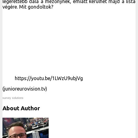
legérettebb dala a mezőnynek, emiatt kerülhet majd a lista
végére. Mit gondoltok?
https://youtu.be/1LWzU9ubjVg
(junioreurovision.tv)
survey solutions
About Author