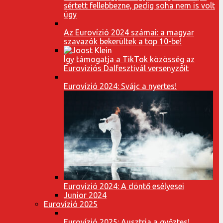
sértett fellebbezne, pedig soha nem is volt
ügy
Az Eurovízió 2024 számai: a magyar
szavazók bekerültek a top 10-be!
Így támogatja a TikTok közösség az
Eurovíziós Dalfesztivál versenyzőit
Eurovízió 2024: Svájc a nyertes!
Eurovízió 2024: A döntő esélyesei
Junior 2024
Eurovízió 2025
Eurovízió 2025: Ausztria a győztes!