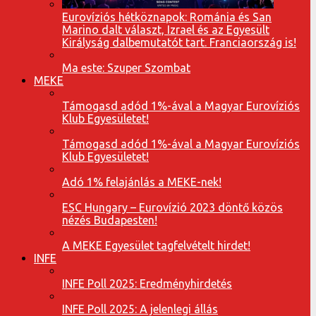
Eurovíziós hétköznapok: Románia és San
Marino dalt választ, Izrael és az Egyesült
Királyság dalbemutatót tart. Franciaország is!
Ma este: Szuper Szombat
MEKE
Támogasd adód 1%-ával a Magyar Eurovíziós
Klub Egyesületet!
Támogasd adód 1%-ával a Magyar Eurovíziós
Klub Egyesületet!
Adó 1% felajánlás a MEKE-nek!
ESC Hungary – Eurovízió 2023 döntő közös
nézés Budapesten!
A MEKE Egyesület tagfelvételt hirdet!
INFE
INFE Poll 2025: Eredményhirdetés
INFE Poll 2025: A jelenlegi állás