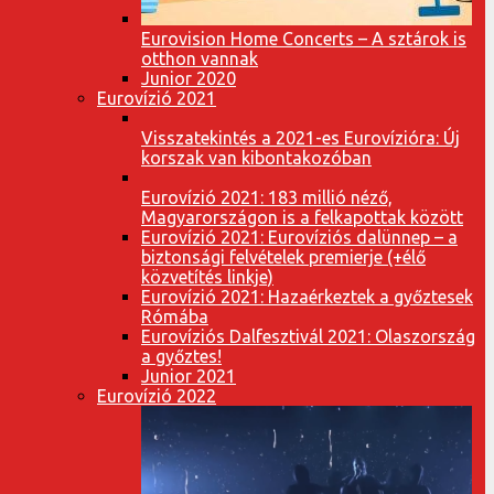
Eurovision Home Concerts – A sztárok is
otthon vannak
Junior 2020
Eurovízió 2021
Visszatekintés a 2021-es Eurovízióra: Új
korszak van kibontakozóban
Eurovízió 2021: 183 millió néző,
Magyarországon is a felkapottak között
Eurovízió 2021: Eurovíziós dalünnep – a
biztonsági felvételek premierje (+élő
közvetítés linkje)
Eurovízió 2021: Hazaérkeztek a győztesek
Rómába
Eurovíziós Dalfesztivál 2021: Olaszország
a győztes!
Junior 2021
Eurovízió 2022