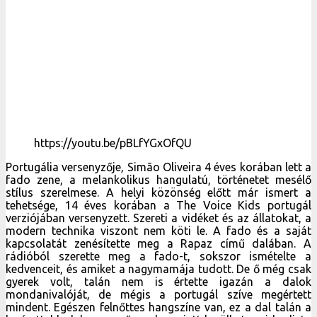
https://youtu.be/pBLfYGxOfQU
Portugália versenyzője, Simão Oliveira 4 éves korában lett a
fado zene, a melankolikus hangulatú, történetet mesélő
stílus szerelmese. A helyi közönség előtt már ismert a
tehetsége, 14 éves korában a The Voice Kids portugál
verziójában versenyzett. Szereti a vidéket és az állatokat, a
modern technika viszont nem köti le. A fado és a saját
kapcsolatát zenésítette meg a Rapaz című dalában. A
rádióból szerette meg a fado-t, sokszor ismételte a
kedvenceit, és amiket a nagymamája tudott. De ő még csak
gyerek volt, talán nem is értette igazán a dalok
mondanivalóját, de mégis a portugál szíve megértett
mindent. Egészen felnőttes hangszíne van, ez a dal talán a