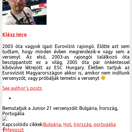
Klész Imre
2003 óta vagyok igazi Eurovízió rajongó. Előtte azt sem
tudtam, hogy minden évben megrendezik-e vagy sem a
versenyt. Az első, 2003-as rajongói találkozó óta
beszippantott ez a világ, 2005 óta pár önkéntessel
kibővülve létrejött az ESC Hungary. Életben tartjuk az
Eurovíziót Magyarországon akkor is, amikor nem indítunk
versenyzőt, vagy próbálják temetni a versenyt
See author's posts
Bemutatjuk a Junior 21 versenyzőit: Bulgária, Írország,
Portugália
Kapcsolódo cikkek:
Bulgária
,
Hot
,
írország
,
portugália
Megoszt