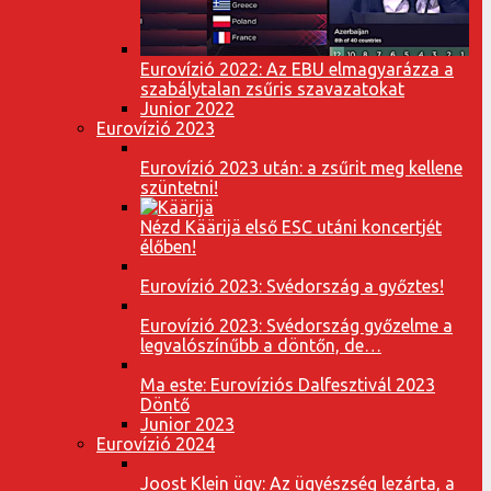
Eurovízió 2022: Az EBU elmagyarázza a
szabálytalan zsűris szavazatokat
Junior 2022
Eurovízió 2023
Eurovízió 2023 után: a zsűrit meg kellene
szüntetni!
Nézd Käärijä első ESC utáni koncertjét
élőben!
Eurovízió 2023: Svédország a győztes!
Eurovízió 2023: Svédország győzelme a
legvalószínűbb a döntőn, de…
Ma este: Eurovíziós Dalfesztivál 2023
Döntő
Junior 2023
Eurovízió 2024
Joost Klein ügy: Az ügyészség lezárta, a