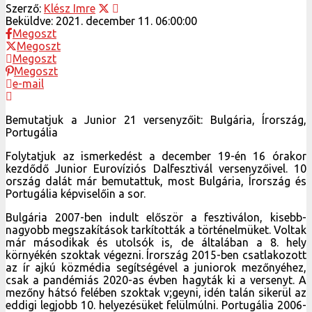
Szerző:
Klész Imre
Beküldve:
2021. december 11. 06:00:00
Megoszt
Megoszt
Megoszt
Megoszt
e-mail
Bemutatjuk a Junior 21 versenyzőit: Bulgária, Írország,
Portugália
Folytatjuk az ismerkedést a december 19-én 16 órakor
kezdődő Junior Eurovíziós Dalfesztivál versenyzőivel. 10
ország dalát már bemutattuk, most Bulgária, Írország és
Portugália képviselőin a sor.
Bulgária 2007-ben indult először a fesztiválon, kisebb-
nagyobb megszakítások tarkították a történelmüket. Voltak
már másodikak és utolsók is, de általában a 8. hely
környékén szoktak végezni. Írország 2015-ben csatlakozott
az ír ajkú közmédia segítségével a juniorok mezőnyéhez,
csak a pandémiás 2020-as évben hagyták ki a versenyt. A
mezőny hátsó felében szoktak v;geyni, idén talán sikerül az
eddigi legjobb 10. helyezésüket felülmúlni. Portugália 2006-