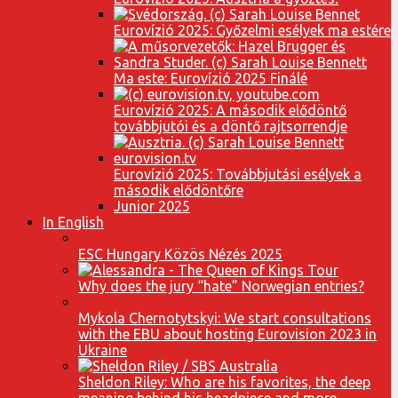
Eurovízió 2025: Győzelmi esélyek ma estére
Ma este: Eurovízió 2025 Finálé
Eurovízió 2025: A második elődöntő
továbbjutói és a döntő rajtsorrendje
Eurovízió 2025: Továbbjutási esélyek a
második elődöntőre
Junior 2025
In English
ESC Hungary Közös Nézés 2025
Why does the jury “hate” Norwegian entries?
Mykola Chernotytskyi: We start consultations
with the EBU about hosting Eurovision 2023 in
Ukraine
Sheldon Riley: Who are his favorites, the deep
meaning behind his headpiece and more