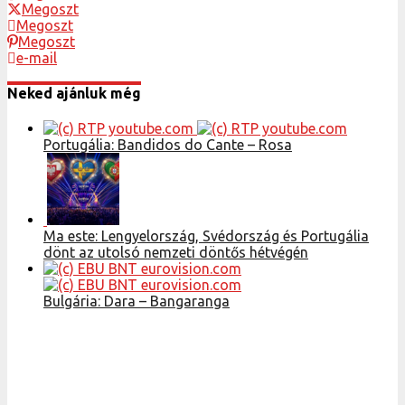
Megoszt
Megoszt
Megoszt
e-mail
Neked ajánluk még
Portugália: Bandidos do Cante – Rosa
Ma este: Lengyelország, Svédország és Portugália
dönt az utolsó nemzeti döntős hétvégén
Bulgária: Dara – Bangaranga