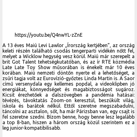
https://youtu.be/Q4nwYL-zZnE
A 13 éves Maiú Levi Lawlor „Írország kertjében”, az ország
keleti részén található csodás tengerparti vidékén nőtt fel,
melyet a Wicklow hegység vesz körül. Maiú már szerepelt a
brit Got Talent tehetségkutatóban, és az ír RTE közmédia
Late Late Toy Show műsorában is énekelt már 10 éves
korában. Maiú nemzeti döntőn nyerte el a lehetőséget, a
zsűri tagja volt az Eurovízió-győztes Linda Martin is. A Saor
című versenydala egy kellemes popdal, a videoklipben jó
energiákat, könnyedséget és magabiztosságot sugároz.
Kicsit érezhetőek a dalszövegben a pandémia hatásai:
tévézés, távoktatás Zoom-on keresztül, beszűkült világ,
iskola és barátok nélkül. Ettől szeretne megszabadulni,
táncolni az asztalon, sőt, ha már Párizsban van, egy csajt is
fel szeretne szedni. Bízom benne, hogy benne lesz legalább
a top 8-ban, hiszen a három ország közül szerintem ez a
leg junior-kompatibilisabb.