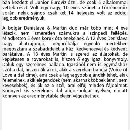
ban kezdett el Junior Eurovíziózni, de csak 5 alkalommal
vettek részt. Volt egy nagy, 10 éves szünet a történelmük
során, nekik sajnos csak két 14. helyezés volt az eddigi
legjobb eredményük.
A bolgár Denislava & Martin duó már több mint 4 éve
létezik, nem ismeretlen számukra a színpadi fellépés.
Mindketten 5 éves koruk óta énekelnek. A 12 éves Denislava
nagy állatrajongó, megpróbálja egyenlő mértékben
megosztani a szabadidejét a házi kedvenceivel és kedvenc
barátaival. A 13 éves Martin is szereti az állatokat, de
képletesen a rovarokat is, hiszen ő egy igazi könyvmoly.
Daluk egy szerelmes ballada. Igazából nem is egymáshoz
szól a dal, hiszen ők azok, akik a szerelem hangja (Voice of
Love a dal címe), ami csak a legnagyobb ajándék lehet, akik
felemelnek, akik elegendőek (nem akarnak többek lenni, sem
kevesebbek), és ők az a szél, ami elfúj minden fájdalmat.
Könnyed kis szerelmes dal angol-bolgár nyelven, emiatt
könnyen az eredménytábla elején végezhetnek.