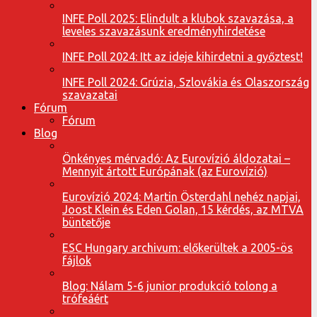
INFE Poll 2025: Elindult a klubok szavazása, a
leveles szavazásunk eredményhirdetése
INFE Poll 2024: Itt az ideje kihirdetni a győztest!
INFE Poll 2024: Grúzia, Szlovákia és Olaszország
szavazatai
Fórum
Fórum
Blog
Önkényes mérvadó: Az Eurovízió áldozatai –
Mennyit ártott Európának (az Eurovízió)
Eurovízió 2024: Martin Österdahl nehéz napjai,
Joost Klein és Eden Golan, 15 kérdés, az MTVA
büntetője
ESC Hungary archivum: előkerültek a 2005-ös
fájlok
Blog: Nálam 5-6 junior produkció tolong a
trófeáért