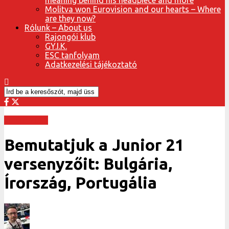
Molitva won Eurovision and our hearts – Where
are they now?
Rólunk – About us
Rajongói klub
GY.I.K.
ESC tanfolyam
Adatkezelési tájékoztató
Junior 2021
Bemutatjuk a Junior 21
versenyzőit: Bulgária,
Írország, Portugália