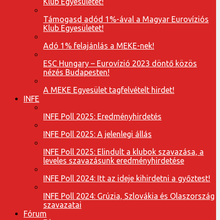
Klub Egyesületet!
Támogasd adód 1%-ával a Magyar Eurovíziós
Klub Egyesületet!
Adó 1% felajánlás a MEKE-nek!
ESC Hungary – Eurovízió 2023 döntő közös
nézés Budapesten!
A MEKE Egyesület tagfelvételt hirdet!
INFE
INFE Poll 2025: Eredményhirdetés
INFE Poll 2025: A jelenlegi állás
INFE Poll 2025: Elindult a klubok szavazása, a
leveles szavazásunk eredményhirdetése
INFE Poll 2024: Itt az ideje kihirdetni a győztest!
INFE Poll 2024: Grúzia, Szlovákia és Olaszország
szavazatai
Fórum