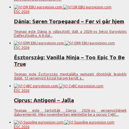
ESC 2026
Dánia: Søren Torpegaard – Før vi går hjem
Tegnap este Dánia is választott dalt a 2026-os bécsi Eurovíziós
Dalfesztiválra. A 8 dal...
ESC 2026
Észtország: Vanilla Ninja – Too Epic To Be
True
Tegnap este Észtország megtalálta nemzeti döntőjük legjobb
dalát. 12 versenyző közül három került a...
ESC 2026
Ciprus: Antigoni – Jalla
Tegnap este tartották Ciprus 2026-os versenyzőjének
dalpremierjét. Még novemberben jelentette be a ciprusi CyBC...
ESC 2026