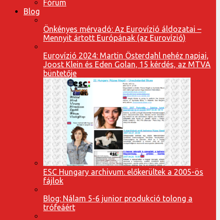
Fórum
Blog
Önkényes mérvadó: Az Eurovízió áldozatai –
Mennyit ártott Európának (az Eurovízió)
Eurovízió 2024: Martin Österdahl nehéz napjai,
Joost Klein és Eden Golan, 15 kérdés, az MTVA
büntetője
ESC Hungary archivum: előkerültek a 2005-ös
fájlok
Blog: Nálam 5-6 junior produkció tolong a
trófeáért