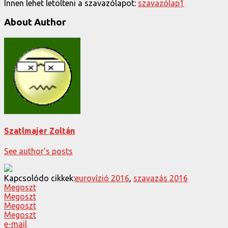
Innen lehet letölteni a szavazólapot:
szavazólap1
About Author
Szatlmajer Zoltán
See author's posts
Kapcsolódo cikkek:
eurovízió 2016
,
szavazás 2016
Megoszt
Megoszt
Megoszt
Megoszt
e-mail