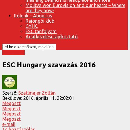
Molitva won Eurovision and our hearts – Where
are they now?
Rólunk – About us
Rajongói klub
GY.I.K.
ESC tanfolyam
Adatkezelési tájékoztató
Rajongunk
ESC Hungary szavazás 2016
Szerző:
Szatlmajer Zoltán
Beküldve:
2016. április 11. 22:02:01
Megoszt
Megoszt
Megoszt
Megoszt
e-mail
14 hozzászólás