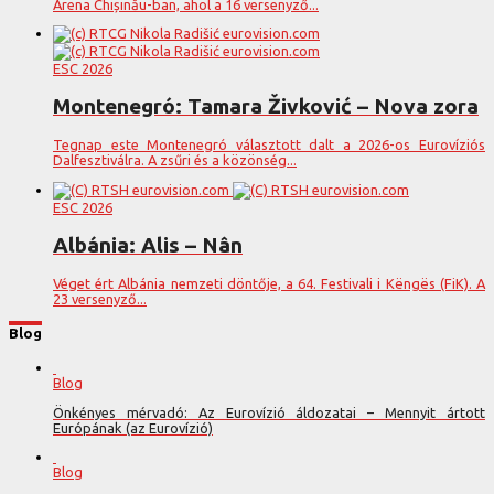
Arena Chișinău-ban, ahol a 16 versenyző...
ESC 2026
Montenegró: Tamara Živković – Nova zora
Tegnap este Montenegró választott dalt a 2026-os Eurovíziós
Dalfesztiválra. A zsűri és a közönség...
ESC 2026
Albánia: Alis – Nân
Véget ért Albánia nemzeti döntője, a 64. Festivali i Këngës (FiK). A
23 versenyző...
Blog
Blog
Önkényes mérvadó: Az Eurovízió áldozatai – Mennyit ártott
Európának (az Eurovízió)
Blog