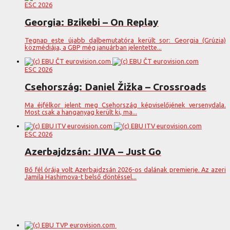
ESC 2026
Georgia: Bzikebi – On Replay
Tegnap este újabb dalbemutatóra került sor: Georgia (Grúzia)
közmédiája, a GBP még januárban jelentette...
ESC 2026
Csehország: Daniel Žižka – Crossroads
Ma éjfélkor jelent meg Csehország képviselőjének versenydala.
Most csak a hanganyag került ki, ma...
ESC 2026
Azerbajdzsán: JIVA – Just Go
Bő fél órája volt Azerbajdzsán 2026-os dalának premierje. Az azeri
Jamila Hashimova-t belső döntéssel...