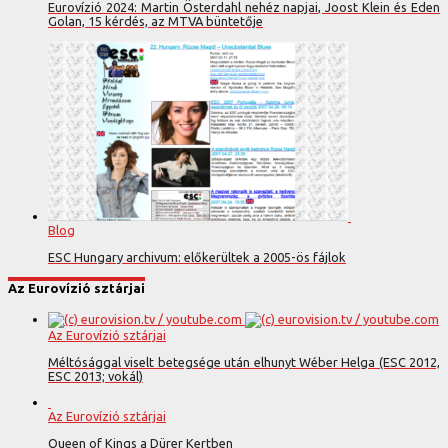
Eurovízió 2024: Martin Österdahl nehéz napjai, Joost Klein és Eden
Golan, 15 kérdés, az MTVA büntetője
Blog
ESC Hungary archivum: előkerültek a 2005-ös fájlok
Az Eurovízió sztárjai
Az Eurovízió sztárjai
Méltósággal viselt betegsége után elhunyt Wéber Helga (ESC 2012,
ESC 2013; vokál)
Az Eurovízió sztárjai
Queen of Kings a Dürer Kertben