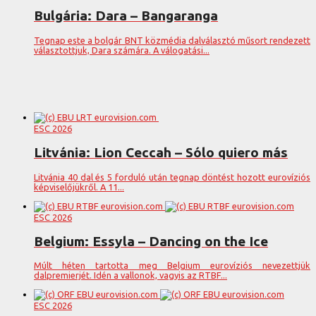
Bulgária: Dara – Bangaranga
Tegnap este a bolgár BNT közmédia dalválasztó műsort rendezett
választottjuk, Dara számára. A válogatási...
ESC 2026
Litvánia: Lion Ceccah – Sólo quiero más
Litvánia 40 dal és 5 forduló után tegnap döntést hozott eurovíziós
képviselőjükről. A 11...
ESC 2026
Belgium: Essyla – Dancing on the Ice
Múlt héten tartotta meg Belgium eurovíziós nevezettjük
dalpremierjét. Idén a vallonok, vagyis az RTBF...
ESC 2026