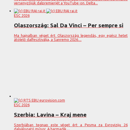
versenyzőjük dalpremierjét a YouTube-on. Delta...
ESC 2026
Olaszország: Sal Da Vinci – Per sempre sì
Ma hajnalban véget ért Olaszország legendás, egy egész hetet
átölelő dalfesztiválja, a Sanremo 2026....
ESC 2026
Szerbia: Lavina – Kraj mene
Szerbiában tegnap este véget ért a Pesma za Evroviziju 26
dalválogató műsor. A harmadik,...