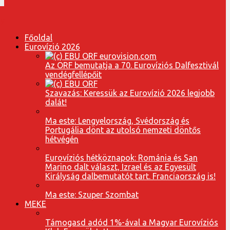
Főoldal
Eurovízió 2026
Az ORF bemutatja a 70. Eurovíziós Dalfesztivál
vendégfellépőit
Szavazás: Keressük az Eurovízió 2026 legjobb
dalát!
Ma este: Lengyelország, Svédország és
Portugália dönt az utolsó nemzeti döntős
hétvégén
Eurovíziós hétköznapok: Románia és San
Marino dalt választ, Izrael és az Egyesült
Királyság dalbemutatót tart. Franciaország is!
Ma este: Szuper Szombat
MEKE
Támogasd adód 1%-ával a Magyar Eurovíziós