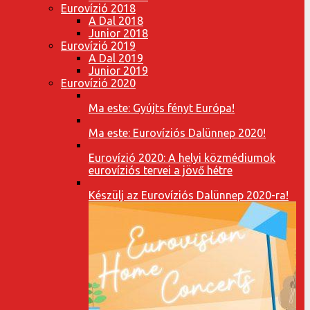
Eurovízió 2018
A Dal 2018
Junior 2018
Eurovízió 2019
A Dal 2019
Junior 2019
Eurovízió 2020
Ma este: Gyújts fényt Európa!
Ma este: Eurovíziós Dalünnep 2020!
Eurovízió 2020: A helyi közmédiumok
eurovíziós tervei a jövő hétre
Készülj az Eurovíziós Dalünnep 2020-ra!