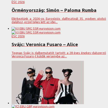
ESC 2026
Örményország: Simón – Paloma Rumba
Elérkeztünk a 2026-os Eurovíziós dalfesztivál 35. egyben utolsó
dalához, ezzel teljes lett az idei...
ESC 2026
Svájc: Veronica Fusaro – Alice
Tegnap Svájc is dalbemutatót tartott: a 28 éves énekes-dalszerző
Veronica Fusaro-t küldik versenybe az...