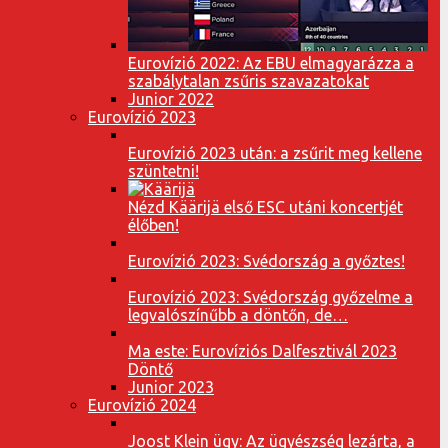
Eurovízió 2022: Az EBU elmagyarázza a
szabálytalan zsűris szavazatokat
Junior 2022
Eurovízió 2023
Eurovízió 2023 után: a zsűrit meg kellene
szüntetni!
Nézd Käärijä első ESC utáni koncertjét
élőben!
Eurovízió 2023: Svédország a győztes!
Eurovízió 2023: Svédország győzelme a
legvalószínűbb a döntőn, de…
Ma este: Eurovíziós Dalfesztivál 2023
Döntő
Junior 2023
Eurovízió 2024
Joost Klein ügy: Az ügyészség lezárta, a