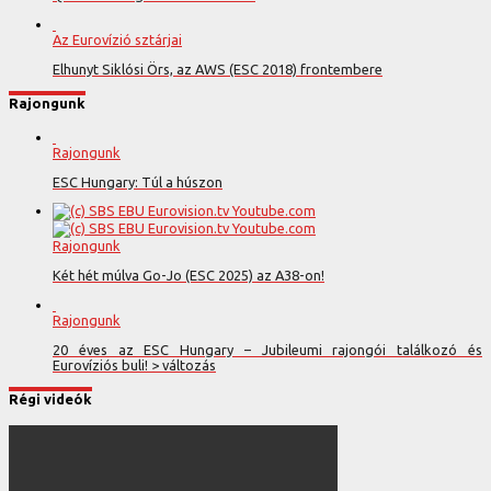
Az Eurovízió sztárjai
Elhunyt Siklósi Örs, az AWS (ESC 2018) frontembere
Rajongunk
Rajongunk
ESC Hungary: Túl a húszon
Rajongunk
Két hét múlva Go-Jo (ESC 2025) az A38-on!
Rajongunk
20 éves az ESC Hungary – Jubileumi rajongói találkozó és
Eurovíziós buli! > változás
Régi videók