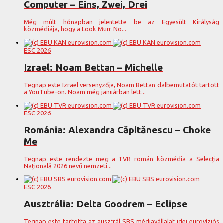
Computer – Eins, Zwei, Drei
Még múlt hónapban jelentette be az Egyesült Királyság
közmédiája, hogy a Look Mum No...
ESC 2026
Izrael: Noam Bettan – Michelle
Tegnap este Izrael versenyzője, Noam Bettan dalbemutatót tartott
a YouTube-on. Noam még januárban lett...
ESC 2026
Románia: Alexandra Căpitănescu – Choke
Me
Tegnap este rendezte meg a TVR román közmédia a Selecția
Națională 2026 nevű nemzeti...
ESC 2026
Ausztrália: Delta Goodrem – Eclipse
Tegnap este tartotta az ausztrál SBS médiavállalat idei eurovíziós