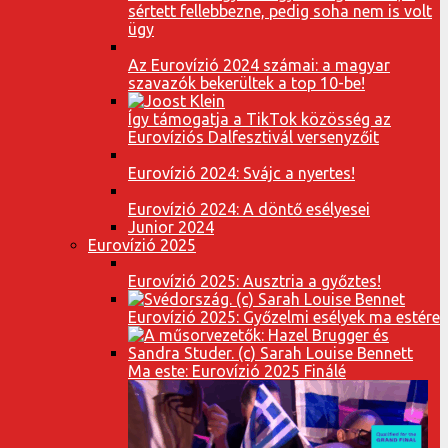
sértett fellebbezne, pedig soha nem is volt
ügy
Az Eurovízió 2024 számai: a magyar
szavazók bekerültek a top 10-be!
Így támogatja a TikTok közösség az
Eurovíziós Dalfesztivál versenyzőit
Eurovízió 2024: Svájc a nyertes!
Eurovízió 2024: A döntő esélyesei
Junior 2024
Eurovízió 2025
Eurovízió 2025: Ausztria a győztes!
Eurovízió 2025: Győzelmi esélyek ma estére
Ma este: Eurovízió 2025 Finálé