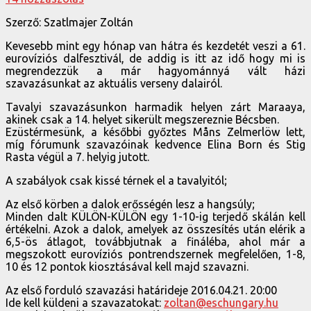
Szerző: Szatlmajer Zoltán
Kevesebb mint egy hónap van hátra és kezdetét veszi a 61.
eurovíziós dalfesztivál, de addig is itt az idő hogy mi is
megrendezzük a már hagyománnyá vált házi
szavazásunkat az aktuális verseny dalairól.
Tavalyi szavazásunkon harmadik helyen zárt Maraaya,
akinek csak a 14. helyet sikerült megszereznie Bécsben.
Ezüstérmesünk, a későbbi győztes Måns Zelmerlöw lett,
míg fórumunk szavazóinak kedvence Elina Born és Stig
Rasta végül a 7. helyig jutott.
A szabályok csak kissé térnek el a tavalyitól;
Az első körben a dalok erősségén lesz a hangsúly;
Minden dalt KÜLÖN-KÜLÖN egy 1-10-ig terjedő skálán kell
értékelni. Azok a dalok, amelyek az összesítés után elérik a
6,5-ös átlagot, továbbjutnak a fináléba, ahol már a
megszokott eurovíziós pontrendszernek megfelelően, 1-8,
10 és 12 pontok kiosztásával kell majd szavazni.
Az első forduló szavazási határideje 2016.04.21. 20:00
Ide kell küldeni a szavazatokat:
zoltan@eschungary.hu