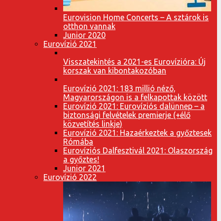
Eurovision Home Concerts – A sztárok is
otthon vannak
Junior 2020
Eurovízió 2021
Visszatekintés a 2021-es Eurovízióra: Új
korszak van kibontakozóban
Eurovízió 2021: 183 millió néző,
Magyarországon is a felkapottak között
Eurovízió 2021: Eurovíziós dalünnep – a
biztonsági felvételek premierje (+élő
közvetítés linkje)
Eurovízió 2021: Hazaérkeztek a győztesek
Rómába
Eurovíziós Dalfesztivál 2021: Olaszország
a győztes!
Junior 2021
Eurovízió 2022