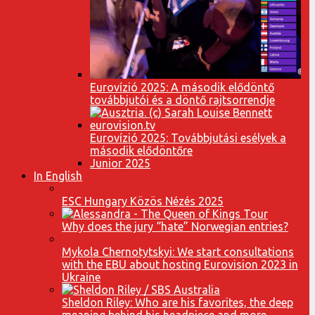
Eurovízió 2025: A második elődöntő
továbbjutói és a döntő rajtsorrendje
Eurovízió 2025: Továbbjutási esélyek a
második elődöntőre
Junior 2025
In English
ESC Hungary Közös Nézés 2025
Why does the jury “hate” Norwegian entries?
Mykola Chernotytskyi: We start consultations
with the EBU about hosting Eurovision 2023 in
Ukraine
Sheldon Riley: Who are his favorites, the deep
meaning behind his headpiece and more