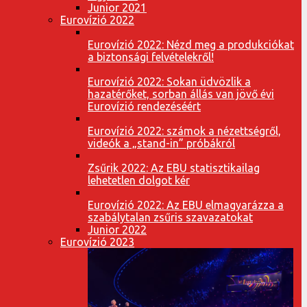
Junior 2021
Eurovízió 2022
Eurovízió 2022: Nézd meg a produkciókat
a biztonsági felvételekről!
Eurovízió 2022: Sokan üdvözlik a
hazatérőket, sorban állás van jövő évi
Eurovízió rendezéséért
Eurovízió 2022: számok a nézettségről,
videók a „stand-in” próbákról
Zsűrik 2022: Az EBU statisztikailag
lehetetlen dolgot kér
Eurovízió 2022: Az EBU elmagyarázza a
szabálytalan zsűris szavazatokat
Junior 2022
Eurovízió 2023