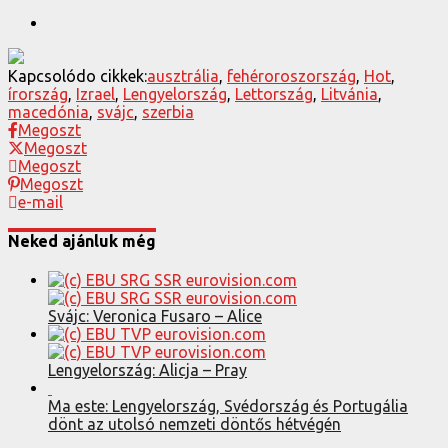
Kapcsolódo cikkek:
ausztrália
,
fehéroroszország
,
Hot
,
írország
,
Izrael
,
Lengyelország
,
Lettország
,
Litvánia
,
macedónia
,
svájc
,
szerbia
Megoszt
Megoszt
Megoszt
Megoszt
e-mail
Neked ajánluk még
Svájc: Veronica Fusaro – Alice
Lengyelország: Alicja – Pray
Ma este: Lengyelország, Svédország és Portugália
dönt az utolsó nemzeti döntős hétvégén