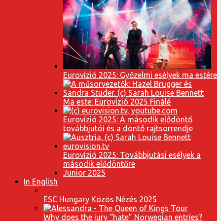
Eurovízió 2025: Győzelmi esélyek ma estére
Ma este: Eurovízió 2025 Finálé
Eurovízió 2025: A második elődöntő
továbbjutói és a döntő rajtsorrendje
Eurovízió 2025: Továbbjutási esélyek a
második elődöntőre
Junior 2025
In English
ESC Hungary Közös Nézés 2025
Why does the jury “hate” Norwegian entries?