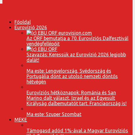
Főoldal
Eurovízió 2026
Az ORF bemutatja a 70. Eurovíziós Dalfesztivál
vendégfellépőit
Szavazás: Keressük az Eurovízió 2026 legjobb
dalát!
Ma este: Lengyelország, Svédország és
Portugália dönt az utolsó nemzeti döntős
hétvégén
Eurovíziós hétköznapok: Románia és San
Marino dalt választ, Izrael és az Egyesült
Királyság dalbemutatót tart. Franciaország is!
Ma este: Szuper Szombat
MEKE
Támogasd adód 1%-ával a Magyar Eurovíziós