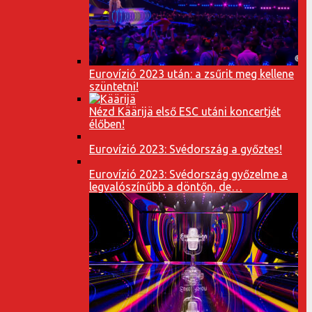
Eurovízió 2023 után: a zsűrit meg kellene
szüntetni!
Nézd Käärijä első ESC utáni koncertjét
élőben!
Eurovízió 2023: Svédország a győztes!
Eurovízió 2023: Svédország győzelme a
legvalószínűbb a döntőn, de…