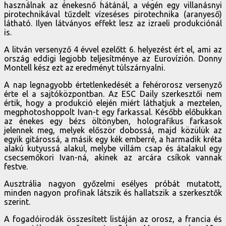
használnak az énekesnő hátánál, a végén egy villanásnyi
pirotechnikával tűzdelt vízeséses pirotechnika (aranyeső)
látható. Ilyen látványos effekt lesz az izraeli produkciónál
is.
A litván versenyző 4 évvel ezelőtt 6. helyezést ért el, ami az
ország eddigi legjobb teljesítménye az Eurovízión. Donny
Montell kész ezt az eredményt túlszárnyalni.
A nap legnagyobb értetlenkedését a fehérorosz versenyző
érte el a sajtóközpontban. Az ESC Daily szerkesztői nem
értik, hogy a produkció elején miért láthatjuk a meztelen,
megphotoshoppolt Ivan-t egy farkassal. Később előbukkan
az énekes egy bézs öltönyben, holografikus farkasok
jelennek meg, melyek először dobossá, majd közülük az
egyik gitárossá, a másik egy kék emberré, a harmadik kréta
alakú kutyussá alakul, melybe villám csap és átalakul egy
csecsemőkori Ivan-ná, akinek az arcára csíkok vannak
festve.
Ausztrália nagyon győzelmi esélyes próbát mutatott,
minden nagyon profinak látszik és hallatszik a szerkesztők
szerint.
A fogadóirodák összesített listáján az orosz, a francia és