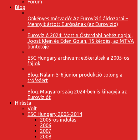
Fórum
Blog
Önkényes mérvadó: Az Eurovízió áldozatai –
Mennyit ártott Európának (az Eurovízió)
Eurovízió 2024: Martin Österdahl nehéz napjai,
Joost Klein és Eden Golan, 15 kérdés, az MTVA
büntetője
ESC Hungary archivum: előkerültek a 2005-ös
fájlok
Blog: Nálam 5-6 junior produkció tolong a
trófeáért
Blog: Magyarország 2024-ben is kihagyja az
Eurovíziót
Hírlista
Volt
ESC Hungary 2005-2014
2005-ös indulás
2006
2007
2008