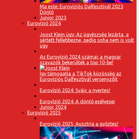
Ma este: Eurovíziós Dalfesztivál 2023
Döntő
Junior 2023
Eurovízió 2024
Joost Klein ügy: Az ügyészség lezárta, a
sértett fellebbezne, pedig soha nem is volt
ügy
Az Eurovízió 2024 számai: a magyar
szavazók bekerültek a top 10-be!
Így támogatja a TikTok közösség az
Eurovíziós Dalfesztivál versenyzőit
Eurovízió 2024: Svájc a nyertes!
Eurovízió 2024: A döntő esélyesei
Junior 2024
Eurovízió 2025
Eurovízió 2025: Ausztria a győztes!