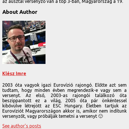
az ausztál versenyző van a top 3-ban, Magyarország a 19.
About Author
Klész Imre
2003 óta vagyok igazi Eurovízió rajongó. Előtte azt sem
tudtam, hogy minden évben megrendezik-e vagy sem a
versenyt. Az első, 2003-as rajongói találkozó óta
beszippantott ez a világ, 2005 óta pár önkéntessel
kibővülve létrejött az ESC Hungary. Életben tartjuk az
Eurovíziót Magyarországon akkor is, amikor nem indítunk
versenyzőt, vagy próbálják temetni a versenyt 🙂
See author's posts