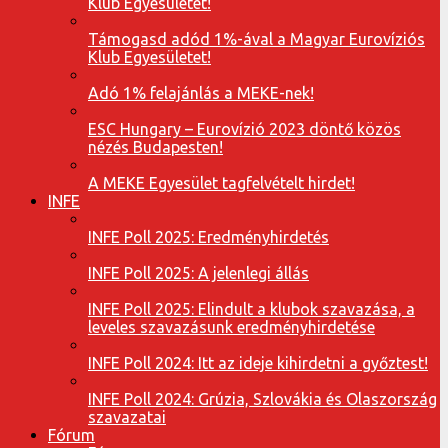
Klub Egyesületet!
Támogasd adód 1%-ával a Magyar Eurovíziós
Klub Egyesületet!
Adó 1% felajánlás a MEKE-nek!
ESC Hungary – Eurovízió 2023 döntő közös
nézés Budapesten!
A MEKE Egyesület tagfelvételt hirdet!
INFE
INFE Poll 2025: Eredményhirdetés
INFE Poll 2025: A jelenlegi állás
INFE Poll 2025: Elindult a klubok szavazása, a
leveles szavazásunk eredményhirdetése
INFE Poll 2024: Itt az ideje kihirdetni a győztest!
INFE Poll 2024: Grúzia, Szlovákia és Olaszország
szavazatai
Fórum