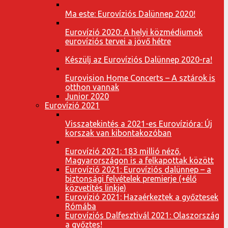
Ma este: Eurovíziós Dalünnep 2020!
Eurovízió 2020: A helyi közmédiumok
eurovíziós tervei a jövő hétre
Készülj az Eurovíziós Dalünnep 2020-ra!
Eurovision Home Concerts – A sztárok is
otthon vannak
Junior 2020
Eurovízió 2021
Visszatekintés a 2021-es Eurovízióra: Új
korszak van kibontakozóban
Eurovízió 2021: 183 millió néző,
Magyarországon is a felkapottak között
Eurovízió 2021: Eurovíziós dalünnep – a
biztonsági felvételek premierje (+élő
közvetítés linkje)
Eurovízió 2021: Hazaérkeztek a győztesek
Rómába
Eurovíziós Dalfesztivál 2021: Olaszország
a győztes!