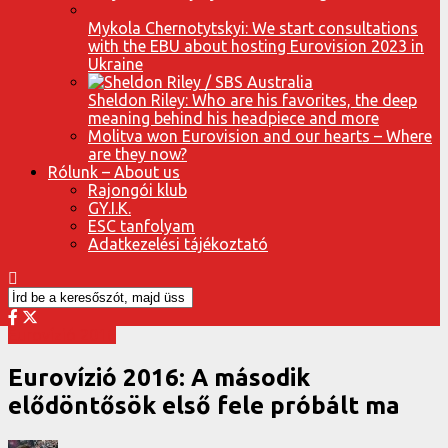
Mykola Chernotytskyi: We start consultations
with the EBU about hosting Eurovision 2023 in
Ukraine
Sheldon Riley: Who are his favorites, the deep
meaning behind his headpiece and more
Molitva won Eurovision and our hearts – Where
are they now?
Rólunk – About us
Rajongói klub
GY.I.K.
ESC tanfolyam
Adatkezelési tájékoztató
Eurovízió 2016
Eurovízió 2016: A második
elődöntősök első fele próbált ma