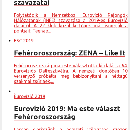
szavazatai
Folytatódik a Nemzetközi Eurovízió Rajongók
Hálózatának (INFE) szavazása a 2019-es Eurovízió
dalairól. A 22 klub közül kettőnek már ismerjük a
pontjait. Tegnap...
ESC 2019
Fehéroroszország: ZENA – Like It
Fehéroroszország ma este választotta ki dalát a 64.
Eurovíziós Dalfesztiválra. A nemzeti döntőben 10
versenyző próbálta meg bebizonyítani a héttagú
szakmai zsűrinek,...
Eurovízió 2019
Eurovízió 2019: Ma este választ
Fehéroroszország
Lassan elérkezünk a nemzeti válogatós szezon