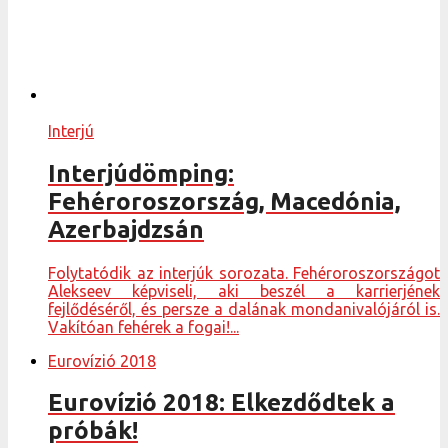
Interjú
Interjúdömping:
Fehéroroszország, Macedónia,
Azerbajdzsán
Folytatódik az interjúk sorozata. Fehéroroszországot
Alekseev képviseli, aki beszél a karrierjének
fejlődéséről, és persze a dalának mondanivalójáról is.
Vakítóan fehérek a fogai!...
Eurovízió 2018
Eurovízió 2018: Elkezdődtek a
próbák!