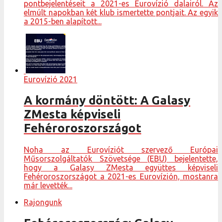
pontbejelentéseit a 2021-es Eurovízió dalairól. Az
elmúlt napokban két klub ismertette pontjait. Az egyik
a 2015-ben alapított...
Eurovízió 2021
A kormány döntött: A Galasy
ZMesta képviseli
Fehéroroszországot
Noha az Eurovíziót szervező Európai
Műsorszolgáltatók Szövetsége (EBU) bejelentette,
hogy a Galasy ZMesta együttes képviseli
Fehéroroszországot a 2021-es Eurovízión, mostanra
már levették...
Rajongunk