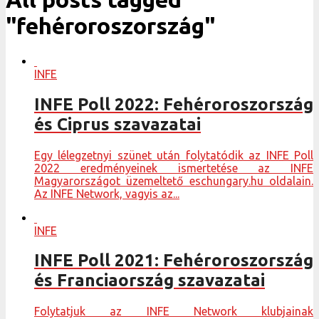
"fehéroroszország"
INFE
INFE Poll 2022: Fehéroroszország
és Ciprus szavazatai
Egy lélegzetnyi szünet után folytatódik az INFE Poll
2022 eredményeinek ismertetése az INFE
Magyarországot üzemeltető eschungary.hu oldalain.
Az INFE Network, vagyis az...
INFE
INFE Poll 2021: Fehéroroszország
és Franciaország szavazatai
Folytatjuk az INFE Network klubjainak