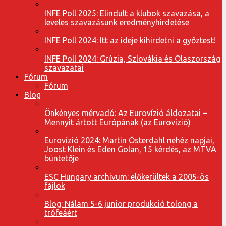
INFE Poll 2025: Elindult a klubok szavazása, a
leveles szavazásunk eredményhirdetése
INFE Poll 2024: Itt az ideje kihirdetni a győztest!
INFE Poll 2024: Grúzia, Szlovákia és Olaszország
szavazatai
Fórum
Fórum
Blog
Önkényes mérvadó: Az Eurovízió áldozatai –
Mennyit ártott Európának (az Eurovízió)
Eurovízió 2024: Martin Österdahl nehéz napjai,
Joost Klein és Eden Golan, 15 kérdés, az MTVA
büntetője
ESC Hungary archivum: előkerültek a 2005-ös
fájlok
Blog: Nálam 5-6 junior produkció tolong a
trófeáért