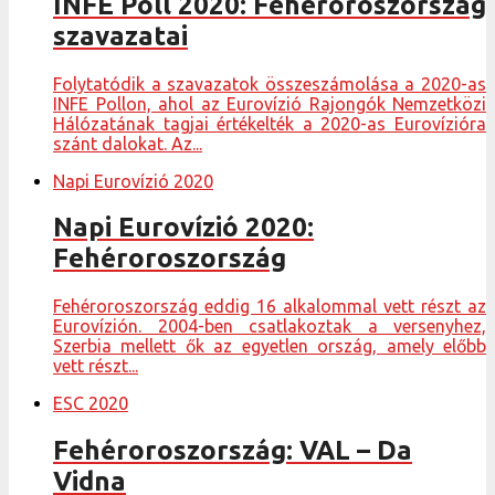
INFE Poll 2020: Fehéroroszország
szavazatai
Folytatódik a szavazatok összeszámolása a 2020-as
INFE Pollon, ahol az Eurovízió Rajongók Nemzetközi
Hálózatának tagjai értékelték a 2020-as Eurovízióra
szánt dalokat. Az...
Napi Eurovízió 2020
Napi Eurovízió 2020:
Fehéroroszország
Fehéroroszország eddig 16 alkalommal vett részt az
Eurovízión. 2004-ben csatlakoztak a versenyhez,
Szerbia mellett ők az egyetlen ország, amely előbb
vett részt...
ESC 2020
Fehéroroszország: VAL – Da
Vidna