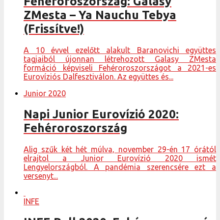
Fehéroroszország: Galasy
ZMesta – Ya Nauchu Tebya
(Frissítve!)
A 10 évvel ezelőtt alakult Baranovichi együttes
tagjaiból újonnan létrehozott Galasy ZMesta
formáció képviseli Fehéroroszországot a 2021-es
Eurovíziós Dalfesztiválon. Az együttes és...
Junior 2020
Napi Junior Eurovízió 2020:
Fehéroroszország
Alig szűk két hét múlva, november 29-én 17 órától
elrajtol a Junior Eurovízió 2020 ismét
Lengyelországból. A pandémia szerencsére ezt a
versenyt...
INFE