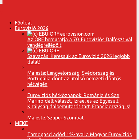
Főoldal
Eurovízió 2026
Az ORF bemutatja a 70. Eurovíziós Dalfesztivál
vendégfellépőit
Szavazás: Keressük az Eurovízió 2026 legjobb
dalát!
Ma este: Lengyelország, Svédország és
Portugália dönt az utolsó nemzeti döntős
hétvégén
Eurovíziós hétköznapok: Románia és San
Marino dalt választ, Izrael és az Egyesült
Királyság dalbemutatót tart. Franciaország is!
Ma este: Szuper Szombat
MEKE
Támogasd adód 1%-ával a Magyar Eurovíziós