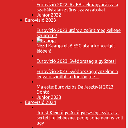
Eurovízió 2022: Az EBU elmagyarázza a
szabálytalan zsűris szavazatokat
Junior 2022
Eurovízió 2023
Eurovízió 2023 után: a zsűrit meg kellene
szüntetni!
Nézd Käärijä első ESC utáni koncertjét
élőben!
Eurovízió 2023: Svédország a győztes!
Eurovízió 2023: Svédország győzelme a
legvalószínűbb a döntőn, de…
Ma este: Eurovíziós Dalfesztivál 2023
Döntő
Junior 2023
Eurovízió 2024
Joost Klein ügy: Az ügyészség lezárta, a
sértett fellebbezne, pedig soha nem is volt
ügy