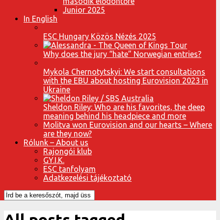
második elődöntőre
Junior 2025
In English
ESC Hungary Közös Nézés 2025
Why does the jury “hate” Norwegian entries?
Mykola Chernotytskyi: We start consultations
with the EBU about hosting Eurovision 2023 in
Ukraine
Sheldon Riley: Who are his favorites, the deep
meaning behind his headpiece and more
Molitva won Eurovision and our hearts – Where
are they now?
Rólunk – About us
Rajongói klub
GY.I.K.
ESC tanfolyam
Adatkezelési tájékoztató
All posts tagged