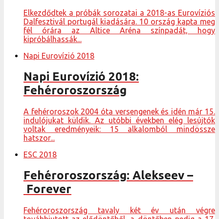
Elkezdődtek a próbák sorozatai a 2018-as Eurovíziós
Dalfesztivál portugál kiadására. 10 ország kapta meg
fél órára az Altice Aréna színpadát, hogy
kipróbálhassák...
Napi Eurovízió 2018
Napi Eurovízió 2018:
Fehéroroszország
A fehéroroszok 2004 óta versengenek és idén már 15.
indulójukat küldik. Az utóbbi években elég lesújtók
voltak eredményeik: 15 alkalomból mindössze
hatszor...
ESC 2018
Fehéroroszország: Alekseev –
Forever
Fehéroroszország tavaly két év után végre
továbbjutott az elődöntőből, a döntőben pedig a 17.