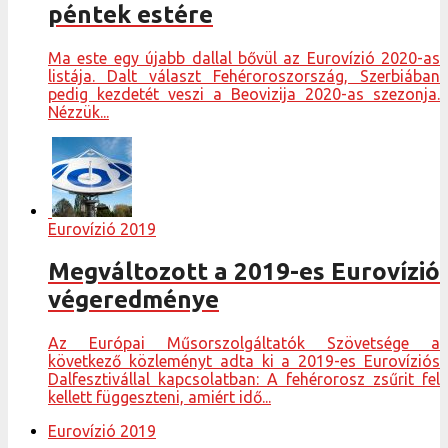
péntek estére
Ma este egy újabb dallal bővül az Eurovízió 2020-as
listája. Dalt választ Fehéroroszország, Szerbiában
pedig kezdetét veszi a Beovizija 2020-as szezonja.
Nézzük...
Eurovízió 2019
Megváltozott a 2019-es Eurovízió
végeredménye
Az Európai Műsorszolgáltatók Szövetsége a
következő közleményt adta ki a 2019-es Eurovíziós
Dalfesztivállal kapcsolatban: A fehérorosz zsűrit fel
kellett függeszteni, amiért idő...
Eurovízió 2019