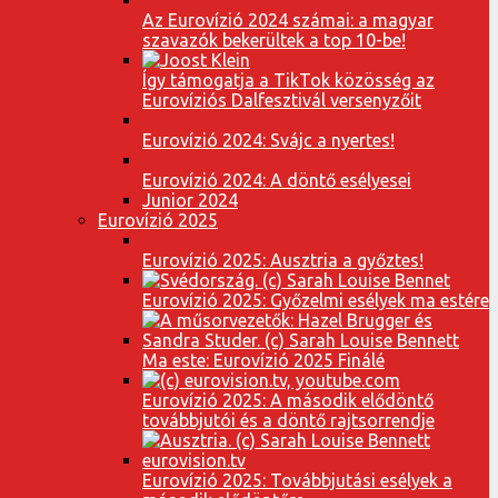
Az Eurovízió 2024 számai: a magyar
szavazók bekerültek a top 10-be!
Így támogatja a TikTok közösség az
Eurovíziós Dalfesztivál versenyzőit
Eurovízió 2024: Svájc a nyertes!
Eurovízió 2024: A döntő esélyesei
Junior 2024
Eurovízió 2025
Eurovízió 2025: Ausztria a győztes!
Eurovízió 2025: Győzelmi esélyek ma estére
Ma este: Eurovízió 2025 Finálé
Eurovízió 2025: A második elődöntő
továbbjutói és a döntő rajtsorrendje
Eurovízió 2025: Továbbjutási esélyek a