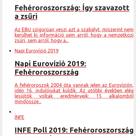
Fehéroroszország: Így szavazott
a zsűri
Az EBU szigorúan veszi azt a szabályt, miszerint nem
kerülhet ki információ sem arról, hogy a nemzetközi
zsűri, sem arról, hogy a...
Napi Eurovízió 2019
Napi Eurovízió 2019:
Fehéroroszország
A fehéroroszok 2004 óta vannak jelen az Eurovízión,
idén 16. indulójukat küldik. Az utóbbi években elég
lesújtók voltak eredményeik: 15 alkalomból
mindössze...
INFE
INFE Poll 2019: Fehéroroszország