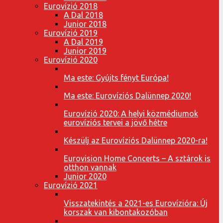
Eurovízió 2018
A Dal 2018
Junior 2018
Eurovízió 2019
A Dal 2019
Junior 2019
Eurovízió 2020
Ma este: Gyújts fényt Európa!
Ma este: Eurovíziós Dalünnep 2020!
Eurovízió 2020: A helyi közmédiumok
eurovíziós tervei a jövő hétre
Készülj az Eurovíziós Dalünnep 2020-ra!
Eurovision Home Concerts – A sztárok is
otthon vannak
Junior 2020
Eurovízió 2021
Visszatekintés a 2021-es Eurovízióra: Új
korszak van kibontakozóban