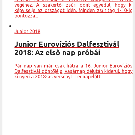
végéhez. A szakértői zsűri dönt egyedül, hogy ki
képviselje az országot idén. Minden zsűritag 1-10-ig
pontozza...
Junior 2018
Junior Eurovíziós Dalfesztivál
2018: Az első nap próbái
Pár nap van már csak hátra a 16. Junior Eurovíziós
Dalfesztivál döntőjéig, vasárnap délután kiderül, hogy
ki nyeri a 2018-as versenyt. Tegnapelőtt...