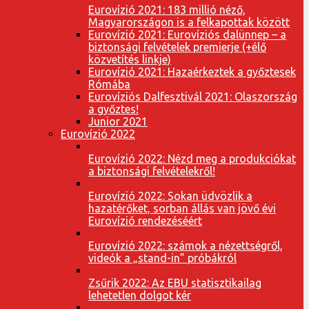
Eurovízió 2021: 183 millió néző,
Magyarországon is a felkapottak között
Eurovízió 2021: Eurovíziós dalünnep – a
biztonsági felvételek premierje (+élő
közvetítés linkje)
Eurovízió 2021: Hazaérkeztek a győztesek
Rómába
Eurovíziós Dalfesztivál 2021: Olaszország
a győztes!
Junior 2021
Eurovízió 2022
Eurovízió 2022: Nézd meg a produkciókat
a biztonsági felvételekről!
Eurovízió 2022: Sokan üdvözlik a
hazatérőket, sorban állás van jövő évi
Eurovízió rendezéséért
Eurovízió 2022: számok a nézettségről,
videók a „stand-in” próbákról
Zsűrik 2022: Az EBU statisztikailag
lehetetlen dolgot kér