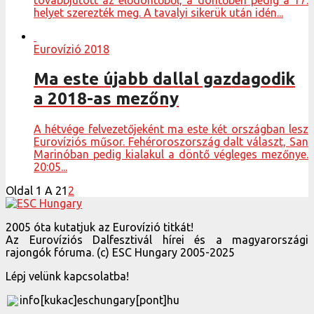
helyet szerezték meg. A tavalyi sikerük után idén...
Eurovízió 2018
Ma este újabb dallal gazdagodik
a 2018-as mezőny
A hétvége felvezetőjeként ma este két országban lesz
Eurovíziós műsor. Fehéroroszország dalt választ, San
Marinóban pedig kialakul a döntő végleges mezőnye.
20:05...
Oldal 1 A 2
1
2
2005 óta kutatjuk az Eurovízió titkát!
Az Eurovíziós Dalfesztivál hírei és a magyarországi
rajongók fóruma. (c) ESC Hungary 2005-2025
Lépj velünk kapcsolatba!
info[kukac]eschungary[pont]hu