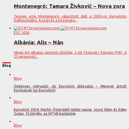
Montenegró: Tamara Živković – Nova zora
Tegnap este Montenegró választott dalt a 2026-os Eurovíziós
Dalfesztiválra. A zsűri és a közönség...
ESC 2026
Albánia: Alis – Nân
Véget ért Albánia nemzeti döntője, a 64. Festivali i Këngës (FiK). A
23 versenyző...
Blog
Blog
Önkényes mérvadó: Az Eurovízió áldozatai – Mennyit ártott
Európának (az Eurovízió)
Blog
Eurovízió 2024: Martin Österdahl nehéz napjai, Joost Klein és Eden
Golan, 15 kérdés, az MTVA büntetője
Blog