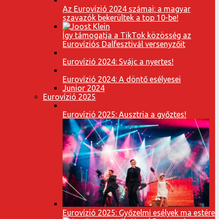
Az Eurovízió 2024 számai: a magyar
szavazók bekerültek a top 10-be!
Így támogatja a TikTok közösség az
Eurovíziós Dalfesztivál versenyzőit
Eurovízió 2024: Svájc a nyertes!
Eurovízió 2024: A döntő esélyesei
Junior 2024
Eurovízió 2025
Eurovízió 2025: Ausztria a győztes!
Eurovízió 2025: Győzelmi esélyek ma estére