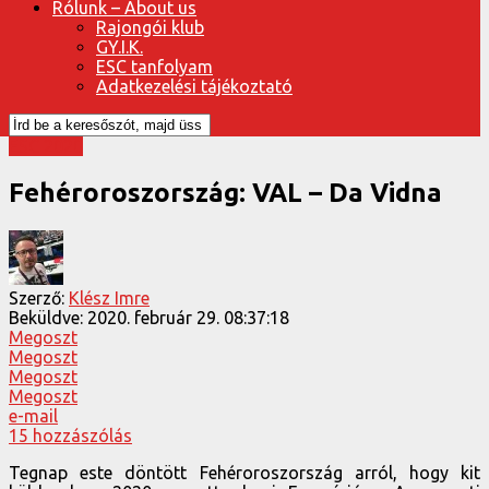
Rólunk – About us
Rajongói klub
GY.I.K.
ESC tanfolyam
Adatkezelési tájékoztató
ESC 2020
Fehéroroszország: VAL – Da Vidna
Szerző:
Klész Imre
Beküldve:
2020. február 29. 08:37:18
Megoszt
Megoszt
Megoszt
Megoszt
e-mail
15 hozzászólás
Tegnap este döntött Fehéroroszország arról, hogy kit