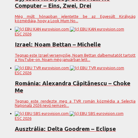
Computer – Eins, Zwei, Drei
Még múlt hónapban jelentette be az Egyesült Királyság
közmédiája, hogy a Look Mum No...
ESC 2026
Izrael: Noam Bettan – Michelle
Tegnap este Izrael versenyzője, Noam Bettan dalbemutatót tartott
a YouTube-on. Noam még januárban lett...
ESC 2026
Románia: Alexandra Căpitănescu – Choke
Me
Tegnap este rendezte meg a TVR román közmédia a Selecția
Națională 2026 nevű nemzeti...
ESC 2026
Ausztrália: Delta Goodrem – Eclipse