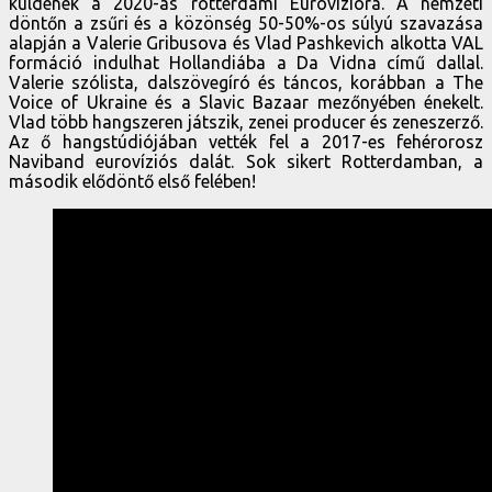
küldenek a 2020-as rotterdami Eurovízióra. A nemzeti
döntőn a zsűri és a közönség 50-50%-os súlyú szavazása
alapján a Valerie Gribusova és Vlad Pashkevich alkotta VAL
formáció indulhat Hollandiába a Da Vidna című dallal.
Valerie szólista, dalszövegíró és táncos, korábban a The
Voice of Ukraine és a Slavic Bazaar mezőnyében énekelt.
Vlad több hangszeren játszik, zenei producer és zeneszerző.
Az ő hangstúdiójában vették fel a 2017-es fehérorosz
Naviband eurovíziós dalát. Sok sikert Rotterdamban, a
második elődöntő első felében!