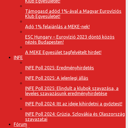
Klub Egyesületet!
Támogasd adód 1%-ával a Magyar Eurovíziós
Klub Egyesületet!
Adó 1% felajánlás a MEKE-nek!
ESC Hungary – Eurovízió 2023 döntő közös
nézés Budapesten!
A MEKE Egyesület tagfelvételt hirdet!
INFE
INFE Poll 2025: Eredményhirdetés
INFE Poll 2025: A jelenlegi állás
INFE Poll 2025: Elindult a klubok szavazása, a
leveles szavazásunk eredményhirdetése
INFE Poll 2024: Itt az ideje kihirdetni a győztest!
INFE Poll 2024: Grúzia, Szlovákia és Olaszország
szavazatai
Fórum