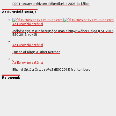
ESC Hungary archivum: előkerültek a 2005-ös fájlok
Az Eurovízió sztárjai
Az Eurovízió sztárjai
Méltósággal viselt betegsége után elhunyt Wéber Helga (ESC 2012,
ESC 2013; vokál)
Az Eurovízió sztárjai
Queen of Kings a Dürer Kertben
Az Eurovízió sztárjai
Elhunyt Siklósi Örs, az AWS (ESC 2018) frontembere
Rajongunk