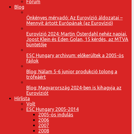
Fórum
Blog
Önkényes mérvadó: Az Eurovízió áldozatai –
Mennyit ártott Európának (az Eurovízió)
Eurovízió 2024: Martin Österdahl nehéz napjai,
Joost Klein és Eden Golan, 15 kérdés, az MTVA
büntetője
ESC Hungary archivum: előkerültek a 2005-ös
fájlok
Blog: Nálam 5-6 junior produkció tolong a
trófeáért
Blog: Magyarország 2024-ben is kihagyja az
Eurovíziót
Hírlista
Volt
ESC Hungary 2005-2014
2005-ös indulás
2006
2007
2008