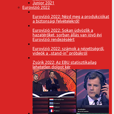
Junior 2021
Eurovízió 2022
Eurovízió 2022: Nézd meg a produkciókat
a biztonsági felvételekről!
Eurovízió 2022: Sokan üdvözlik a
hazatérőket, sorban állás van jövő évi
Eurovízió rendezéséért
Eurovízió 2022: számok a nézettségről,
videók a „stand-in” próbákról
Zsűrik 2022: Az EBU statisztikailag
lehetetlen dolgot kér