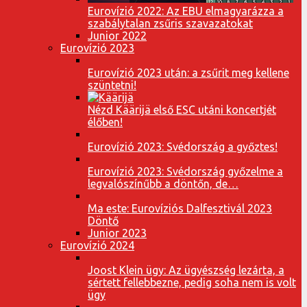
Eurovízió 2022: Az EBU elmagyarázza a
szabálytalan zsűris szavazatokat
Junior 2022
Eurovízió 2023
Eurovízió 2023 után: a zsűrit meg kellene
szüntetni!
Nézd Käärijä első ESC utáni koncertjét
élőben!
Eurovízió 2023: Svédország a győztes!
Eurovízió 2023: Svédország győzelme a
legvalószínűbb a döntőn, de…
Ma este: Eurovíziós Dalfesztivál 2023
Döntő
Junior 2023
Eurovízió 2024
Joost Klein ügy: Az ügyészség lezárta, a
sértett fellebbezne, pedig soha nem is volt
ügy