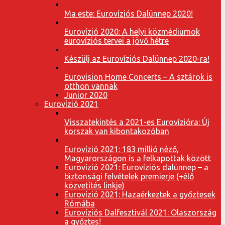
Ma este: Eurovíziós Dalünnep 2020!
Eurovízió 2020: A helyi közmédiumok
eurovíziós tervei a jövő hétre
Készülj az Eurovíziós Dalünnep 2020-ra!
Eurovision Home Concerts – A sztárok is
otthon vannak
Junior 2020
Eurovízió 2021
Visszatekintés a 2021-es Eurovízióra: Új
korszak van kibontakozóban
Eurovízió 2021: 183 millió néző,
Magyarországon is a felkapottak között
Eurovízió 2021: Eurovíziós dalünnep – a
biztonsági felvételek premierje (+élő
közvetítés linkje)
Eurovízió 2021: Hazaérkeztek a győztesek
Rómába
Eurovíziós Dalfesztivál 2021: Olaszország
a győztes!