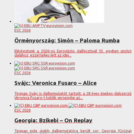
ESC 2026
Örményország: Simón – Paloma Rumba
Elérkeztünk a 2026-os Eurovíziós dalfesztivál 35. egyben utolsó
dalához, ezzel teljes lett az idei...
ESC 2026
Svájc: Veronica Fusaro – Alice
Tegnap Svájc is dalbemutatót tartott: a 28 éves énekes-dalszerző
Veronica Fusaro-t küldik versenybe az...
ESC 2026
Georgia: Bzikebi – On Replay
Tegnap este újabb dalbemutatóra került sor: Georgia (Grúzia)