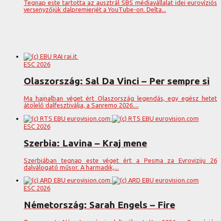
Tegnap este tartotta az ausztrál SBS médiavállalat idei eurovíziós
versenyzőjük dalpremierjét a YouTube-on. Delta...
ESC 2026
Olaszország: Sal Da Vinci – Per sempre sì
Ma hajnalban véget ért Olaszország legendás, egy egész hetet
átölelő dalfesztiválja, a Sanremo 2026....
ESC 2026
Szerbia: Lavina – Kraj mene
Szerbiában tegnap este véget ért a Pesma za Evroviziju 26
dalválogató műsor. A harmadik,...
ESC 2026
Németország: Sarah Engels – Fire