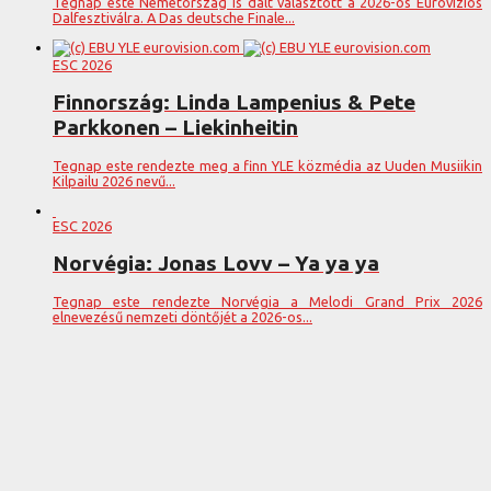
Tegnap este Németország is dalt választott a 2026-os Eurovíziós
Dalfesztiválra. A Das deutsche Finale...
ESC 2026
Finnország: Linda Lampenius & Pete
Parkkonen – Liekinheitin
Tegnap este rendezte meg a finn YLE közmédia az Uuden Musiikin
Kilpailu 2026 nevű...
ESC 2026
Norvégia: Jonas Lovv – Ya ya ya
Tegnap este rendezte Norvégia a Melodi Grand Prix 2026
elnevezésű nemzeti döntőjét a 2026-os...