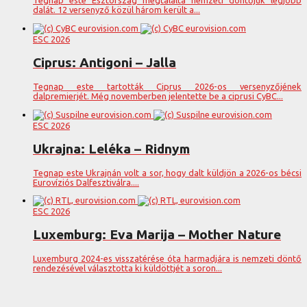
Tegnap este Észtország megtalálta nemzeti döntőjük legjobb
dalát. 12 versenyző közül három került a...
ESC 2026
Ciprus: Antigoni – Jalla
Tegnap este tartották Ciprus 2026-os versenyzőjének
dalpremierjét. Még novemberben jelentette be a ciprusi CyBC...
ESC 2026
Ukrajna: Leléka – Ridnym
Tegnap este Ukrajnán volt a sor, hogy dalt küldjön a 2026-os bécsi
Eurovíziós Dalfesztiválra....
ESC 2026
Luxemburg: Eva Marija – Mother Nature
Luxemburg 2024-es visszatérése óta harmadjára is nemzeti döntő
rendezésével választotta ki küldöttjét a soron...