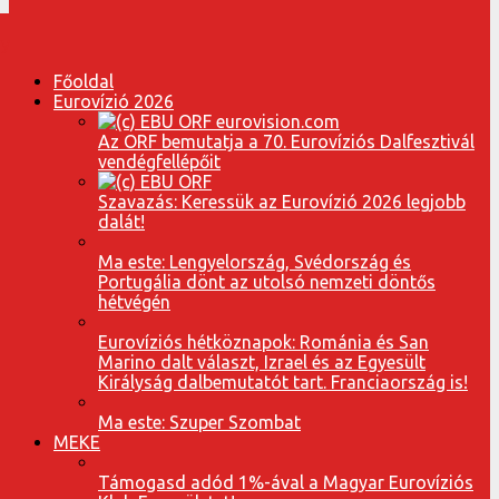
Főoldal
Eurovízió 2026
Az ORF bemutatja a 70. Eurovíziós Dalfesztivál
vendégfellépőit
Szavazás: Keressük az Eurovízió 2026 legjobb
dalát!
Ma este: Lengyelország, Svédország és
Portugália dönt az utolsó nemzeti döntős
hétvégén
Eurovíziós hétköznapok: Románia és San
Marino dalt választ, Izrael és az Egyesült
Királyság dalbemutatót tart. Franciaország is!
Ma este: Szuper Szombat
MEKE
Támogasd adód 1%-ával a Magyar Eurovíziós