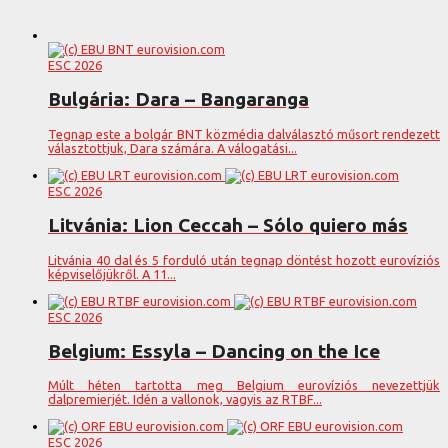
ESC 2026
Bulgária: Dara – Bangaranga
Tegnap este a bolgár BNT közmédia dalválasztó műsort rendezett
választottjuk, Dara számára. A válogatási...
ESC 2026
Litvánia: Lion Ceccah – Sólo quiero más
Litvánia 40 dal és 5 forduló után tegnap döntést hozott eurovíziós
képviselőjükről. A 11...
ESC 2026
Belgium: Essyla – Dancing on the Ice
Múlt héten tartotta meg Belgium eurovíziós nevezettjük
dalpremierjét. Idén a vallonok, vagyis az RTBF...
ESC 2026