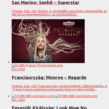
San Marino: Senhit – Superstar
Tegnap este San Marino is megtalálta eurovíziós képviselőjét az
idei bécsi megmérettetésre. Az elődöntőkből...
ESC 2026
Franciaország: Monroe – Regarde
Tegnap este volt Franciaország versenyzőjének dalbemutatója. A
17 éves francia-amerikai származású Monroe Vata-t jelölik...
ESC 2026
Egyesült Királyság: Look Mum No