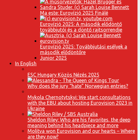
Ma este: Eurovízió 2025 Finálé
Eurovízió 2025: A második elődöntő
továbbjutói és a döntő rajtsorrendje
Eurovízió 2025: Továbbjutási esélyek a
második elődöntőre
Junior 2025
In English
ESC Hungary Közös Nézés 2025
Why does the jury “hate” Norwegian entries?
Mykola Chernotytskyi: We start consultations
with the EBU about hosting Eurovision 2023 in
Ukraine
Sheldon Riley: Who are his favorites, the deep
meaning behind his headpiece and more
Molitva won Eurovision and our hearts – Where
are they now?