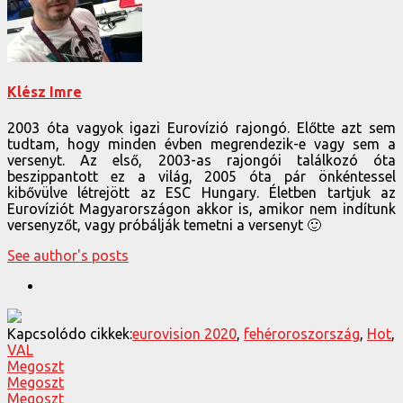
Klész Imre
2003 óta vagyok igazi Eurovízió rajongó. Előtte azt sem
tudtam, hogy minden évben megrendezik-e vagy sem a
versenyt. Az első, 2003-as rajongói találkozó óta
beszippantott ez a világ, 2005 óta pár önkéntessel
kibővülve létrejött az ESC Hungary. Életben tartjuk az
Eurovíziót Magyarországon akkor is, amikor nem indítunk
versenyzőt, vagy próbálják temetni a versenyt 🙂
See author's posts
Kapcsolódo cikkek:
eurovision 2020
,
fehéroroszország
,
Hot
,
VAL
Megoszt
Megoszt
Megoszt