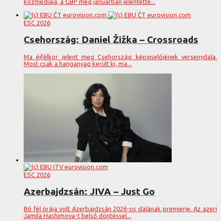
közmédiája, a GBP még januárban jelentette...
ESC 2026
Csehország: Daniel Žižka – Crossroads
Ma éjfélkor jelent meg Csehország képviselőjének versenydala.
Most csak a hanganyag került ki, ma...
ESC 2026
Azerbajdzsán: JIVA – Just Go
Bő fél órája volt Azerbajdzsán 2026-os dalának premierje. Az azeri
Jamila Hashimova-t belső döntéssel...