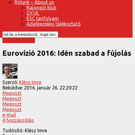
Rólunk – About us
Rajongói klub
GY.I.K.
ESC tanfolyam
Adatkezelési tájékoztató
Eurovízió 2016
Eurovízió 2016: Idén szabad a fújolás
Szerző:
Klész Imre
Beküldve:
2016. január 26. 22:20:22
Megoszt
Megoszt
Megoszt
Megoszt
e-mail
4 hozzászólás
Tudósító: Klész Imre