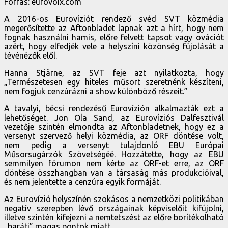
Forrás: eurovoix.com
A 2016-os Eurovíziót rendező svéd SVT közmédia
megerősítette az Aftonbladet lapnak azt a hírt, hogy nem
fognak használni hamis, előre felvett tapsot vagy ovációt
azért, hogy elfedjék vele a helyszíni közönség fújolását a
tévénézők elől.
Hanna Stjärne, az SVT feje azt nyilatkozta, hogy
„Természetesen egy hiteles műsort szeretnénk készíteni,
nem fogjuk cenzúrázni a show különböző részeit.”
A tavalyi, bécsi rendezésű Eurovízión alkalmazták ezt a
lehetőséget. Jon Ola Sand, az Eurovíziós Dalfesztivál
vezetője szintén elmondta az Aftonbladetnek, hogy ez a
versenyt szervező helyi közmédia, az ORF döntése volt,
nem pedig a versenyt tulajdonló EBU Európai
Műsorsugárzók Szövetségéé. Hozzátette, hogy az EBU
semmilyen fórumon nem kérte az ORF-et erre, az ORF
döntése összhangban van a társaság más produkcióival,
és nem jelentette a cenzúra egyik formáját.
Az Eurovízió helyszínén szokásos a nemzetközi politikában
negatív szerepben lévő országainak képviselőit kifújolni,
illetve szintén kifejezni a nemtetszést az előre borítékolható
„baráti” magas pontok miatt.