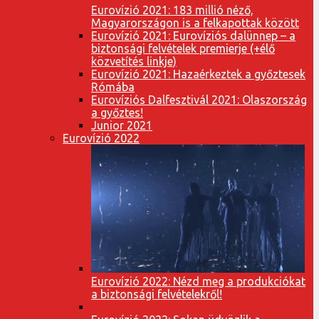
Eurovízió 2021: 183 millió néző,
Magyarországon is a felkapottak között
Eurovízió 2021: Eurovíziós dalünnep – a
biztonsági felvételek premierje (+élő
közvetítés linkje)
Eurovízió 2021: Hazaérkeztek a győztesek
Rómába
Eurovíziós Dalfesztivál 2021: Olaszország
a győztes!
Junior 2021
Eurovízió 2022
Eurovízió 2022: Nézd meg a produkciókat
a biztonsági felvételekről!