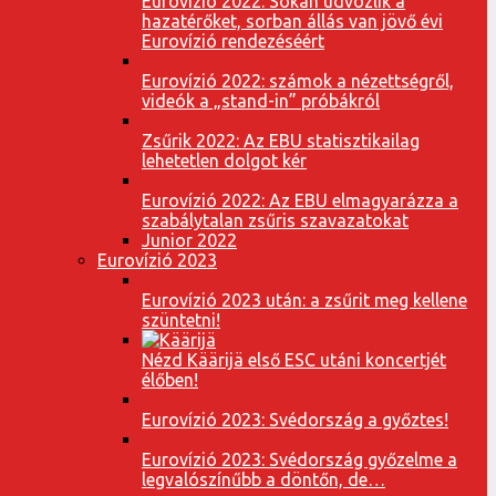
Eurovízió 2022: Sokan üdvözlik a
hazatérőket, sorban állás van jövő évi
Eurovízió rendezéséért
Eurovízió 2022: számok a nézettségről,
videók a „stand-in” próbákról
Zsűrik 2022: Az EBU statisztikailag
lehetetlen dolgot kér
Eurovízió 2022: Az EBU elmagyarázza a
szabálytalan zsűris szavazatokat
Junior 2022
Eurovízió 2023
Eurovízió 2023 után: a zsűrit meg kellene
szüntetni!
Nézd Käärijä első ESC utáni koncertjét
élőben!
Eurovízió 2023: Svédország a győztes!
Eurovízió 2023: Svédország győzelme a
legvalószínűbb a döntőn, de…