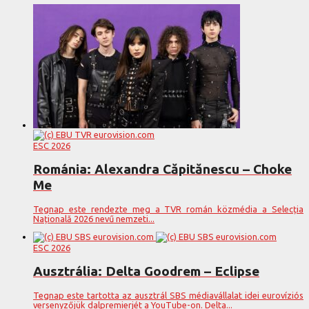
ESC 2026
Románia: Alexandra Căpitănescu – Choke
Me
Tegnap este rendezte meg a TVR román közmédia a Selecția
Națională 2026 nevű nemzeti...
ESC 2026
Ausztrália: Delta Goodrem – Eclipse
Tegnap este tartotta az ausztrál SBS médiavállalat idei eurovíziós
versenyzőjük dalpremierjét a YouTube-on. Delta...