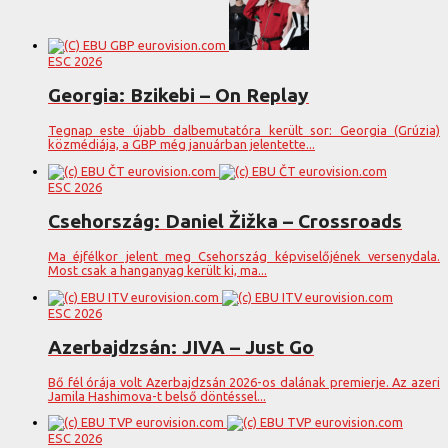
ESC 2026
Georgia: Bzikebi – On Replay
Tegnap este újabb dalbemutatóra került sor: Georgia (Grúzia)
közmédiája, a GBP még januárban jelentette...
ESC 2026
Csehország: Daniel Žižka – Crossroads
Ma éjfélkor jelent meg Csehország képviselőjének versenydala.
Most csak a hanganyag került ki, ma...
ESC 2026
Azerbajdzsán: JIVA – Just Go
Bő fél órája volt Azerbajdzsán 2026-os dalának premierje. Az azeri
Jamila Hashimova-t belső döntéssel...
ESC 2026