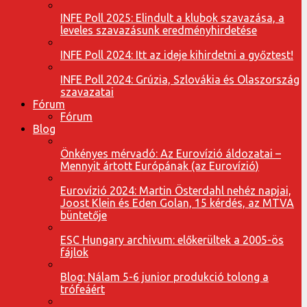
INFE Poll 2025: Elindult a klubok szavazása, a
leveles szavazásunk eredményhirdetése
INFE Poll 2024: Itt az ideje kihirdetni a győztest!
INFE Poll 2024: Grúzia, Szlovákia és Olaszország
szavazatai
Fórum
Fórum
Blog
Önkényes mérvadó: Az Eurovízió áldozatai –
Mennyit ártott Európának (az Eurovízió)
Eurovízió 2024: Martin Österdahl nehéz napjai,
Joost Klein és Eden Golan, 15 kérdés, az MTVA
büntetője
ESC Hungary archivum: előkerültek a 2005-ös
fájlok
Blog: Nálam 5-6 junior produkció tolong a
trófeáért