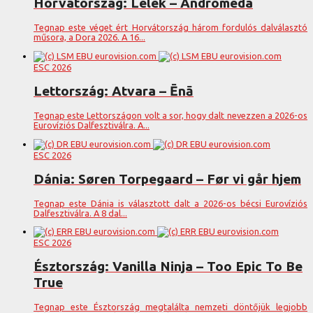
Horvátország: Lelek – Andromeda
Tegnap este véget ért Horvátország három fordulós dalválasztó
műsora, a Dora 2026. A 16...
ESC 2026
Lettország: Atvara – Ēnā
Tegnap este Lettországon volt a sor, hogy dalt nevezzen a 2026-os
Eurovíziós Dalfesztiválra. A...
ESC 2026
Dánia: Søren Torpegaard – Før vi går hjem
Tegnap este Dánia is választott dalt a 2026-os bécsi Eurovíziós
Dalfesztiválra. A 8 dal...
ESC 2026
Észtország: Vanilla Ninja – Too Epic To Be
True
Tegnap este Észtország megtalálta nemzeti döntőjük legjobb