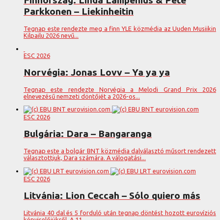
Parkkonen – Liekinheitin
Tegnap este rendezte meg a finn YLE közmédia az Uuden Musiikin
Kilpailu 2026 nevű...
ESC 2026
Norvégia: Jonas Lovv – Ya ya ya
Tegnap este rendezte Norvégia a Melodi Grand Prix 2026
elnevezésű nemzeti döntőjét a 2026-os...
ESC 2026
Bulgária: Dara – Bangaranga
Tegnap este a bolgár BNT közmédia dalválasztó műsort rendezett
választottjuk, Dara számára. A válogatási...
ESC 2026
Litvánia: Lion Ceccah – Sólo quiero más
Litvánia 40 dal és 5 forduló után tegnap döntést hozott eurovíziós
képviselőjükről. A 11...