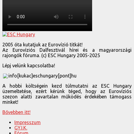
2005 óta kutatjuk az Eurovízió titkát!
Az Eurovíziós Dalfesztivál hírei és a magyarországi
rajongók fóruma. (c) ESC Hungary 2005-2025
Lépj velünk kapcsolatba!
info[kukac]eschungary[pont]hu
A hobbi költségein kezd túlmutatni az ESC Hungary
üzemeltetése, ezért kérünk téged, hogy az Eurovíziós
szezon alatti zavartalan működés érdekében támogass
minket!
Bővebben itt!
Impresszum
GY.I.K.
Fórum