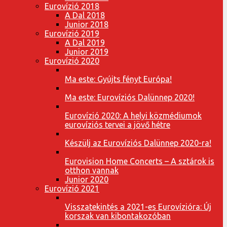
Eurovízió 2018
A Dal 2018
Junior 2018
Eurovízió 2019
A Dal 2019
Junior 2019
Eurovízió 2020
Ma este: Gyújts fényt Európa!
Ma este: Eurovíziós Dalünnep 2020!
Eurovízió 2020: A helyi közmédiumok
eurovíziós tervei a jövő hétre
Készülj az Eurovíziós Dalünnep 2020-ra!
Eurovision Home Concerts – A sztárok is
otthon vannak
Junior 2020
Eurovízió 2021
Visszatekintés a 2021-es Eurovízióra: Új
korszak van kibontakozóban