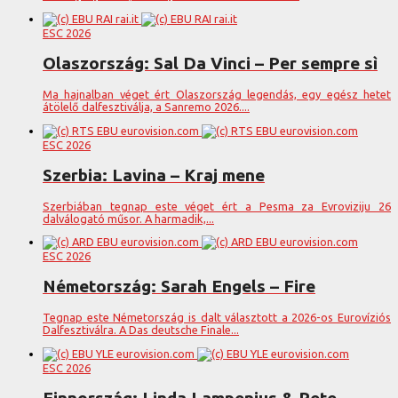
ESC 2026
Olaszország: Sal Da Vinci – Per sempre sì
Ma hajnalban véget ért Olaszország legendás, egy egész hetet
átölelő dalfesztiválja, a Sanremo 2026....
ESC 2026
Szerbia: Lavina – Kraj mene
Szerbiában tegnap este véget ért a Pesma za Evroviziju 26
dalválogató műsor. A harmadik,...
ESC 2026
Németország: Sarah Engels – Fire
Tegnap este Németország is dalt választott a 2026-os Eurovíziós
Dalfesztiválra. A Das deutsche Finale...
ESC 2026
Finnország: Linda Lampenius & Pete