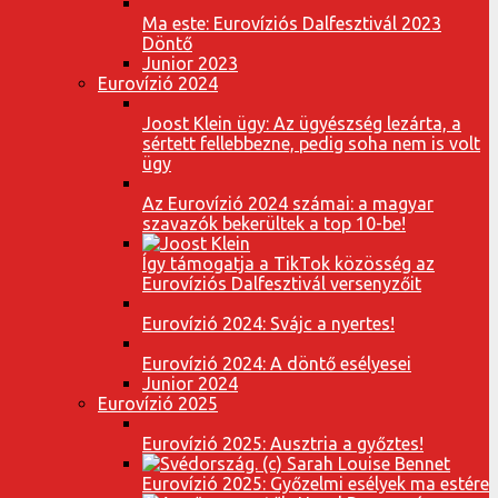
Ma este: Eurovíziós Dalfesztivál 2023
Döntő
Junior 2023
Eurovízió 2024
Joost Klein ügy: Az ügyészség lezárta, a
sértett fellebbezne, pedig soha nem is volt
ügy
Az Eurovízió 2024 számai: a magyar
szavazók bekerültek a top 10-be!
Így támogatja a TikTok közösség az
Eurovíziós Dalfesztivál versenyzőit
Eurovízió 2024: Svájc a nyertes!
Eurovízió 2024: A döntő esélyesei
Junior 2024
Eurovízió 2025
Eurovízió 2025: Ausztria a győztes!
Eurovízió 2025: Győzelmi esélyek ma estére