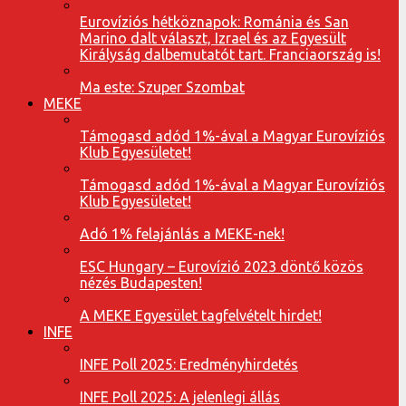
Eurovíziós hétköznapok: Románia és San
Marino dalt választ, Izrael és az Egyesült
Királyság dalbemutatót tart. Franciaország is!
Ma este: Szuper Szombat
MEKE
Támogasd adód 1%-ával a Magyar Eurovíziós
Klub Egyesületet!
Támogasd adód 1%-ával a Magyar Eurovíziós
Klub Egyesületet!
Adó 1% felajánlás a MEKE-nek!
ESC Hungary – Eurovízió 2023 döntő közös
nézés Budapesten!
A MEKE Egyesület tagfelvételt hirdet!
INFE
INFE Poll 2025: Eredményhirdetés
INFE Poll 2025: A jelenlegi állás