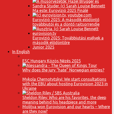
Ma este: Eurovízió 2025 Finálé
Eurovízió 2025: A második elődöntő
továbbjutói és a döntő rajtsorrendje
Eurovízió 2025: Továbbjutási esélyek a
második elődöntőre
Junior 2025
In English
ESC Hungary Közös Nézés 2025
Why does the jury “hate” Norwegian entries?
Mykola Chernotytskyi: We start consultations
with the EBU about hosting Eurovision 2023 in
Ukraine
Sheldon Riley: Who are his favorites, the deep
meaning behind his headpiece and more
Molitva won Eurovision and our hearts – Where
are they now?