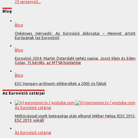
23 versenyző...
Blog
Blog
Önkényes mérvadó: Az Eurovízió áldozatai – Mennyit ártott
Európának (az Eurovízió)
Blog
Eurovízió 2024: Martin Österdahl nehéz napjai, Joost Klein és Eden
Golan, 15 kérdés, az MTVA büntetője
Blog
ESC Hungary archivum: előkerültek a 2005-ös fájlok
Az Eurovízió sztárjai
Az Eurovízió sztárjai
Méltósággal viselt betegsége után elhunyt Wéber Helga (ESC 2012,
ESC 2013; vokál)
Az Eurovízió sztárjai