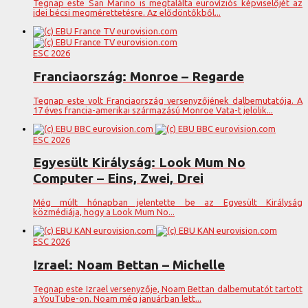
Tegnap este San Marino is megtalálta eurovíziós képviselőjét az
idei bécsi megmérettetésre. Az elődöntőkből...
ESC 2026
Franciaország: Monroe – Regarde
Tegnap este volt Franciaország versenyzőjének dalbemutatója. A
17 éves francia-amerikai származású Monroe Vata-t jelölik...
ESC 2026
Egyesült Királyság: Look Mum No
Computer – Eins, Zwei, Drei
Még múlt hónapban jelentette be az Egyesült Királyság
közmédiája, hogy a Look Mum No...
ESC 2026
Izrael: Noam Bettan – Michelle
Tegnap este Izrael versenyzője, Noam Bettan dalbemutatót tartott
a YouTube-on. Noam még januárban lett...