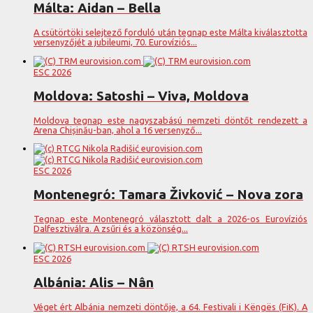
Málta: Aidan – Bella
A csütörtöki selejtező forduló után tegnap este Málta kiválasztotta
versenyzőjét a jubileumi, 70. Eurovíziós...
ESC 2026
Moldova: Satoshi – Viva, Moldova
Moldova tegnap este nagyszabású nemzeti döntőt rendezett a
Arena Chișinău-ban, ahol a 16 versenyző...
ESC 2026
Montenegró: Tamara Živković – Nova zora
Tegnap este Montenegró választott dalt a 2026-os Eurovíziós
Dalfesztiválra. A zsűri és a közönség...
ESC 2026
Albánia: Alis – Nân
Véget ért Albánia nemzeti döntője, a 64. Festivali i Këngës (FiK). A