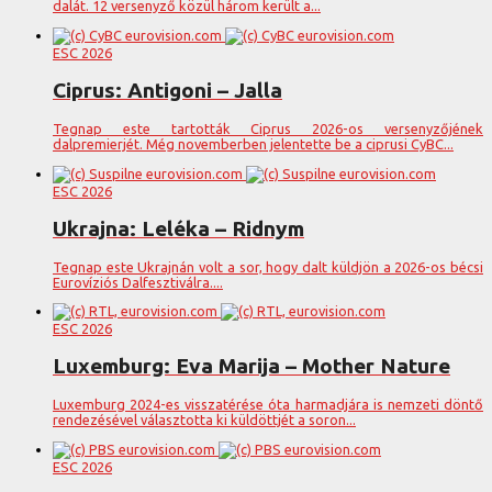
dalát. 12 versenyző közül három került a...
ESC 2026
Ciprus: Antigoni – Jalla
Tegnap este tartották Ciprus 2026-os versenyzőjének
dalpremierjét. Még novemberben jelentette be a ciprusi CyBC...
ESC 2026
Ukrajna: Leléka – Ridnym
Tegnap este Ukrajnán volt a sor, hogy dalt küldjön a 2026-os bécsi
Eurovíziós Dalfesztiválra....
ESC 2026
Luxemburg: Eva Marija – Mother Nature
Luxemburg 2024-es visszatérése óta harmadjára is nemzeti döntő
rendezésével választotta ki küldöttjét a soron...
ESC 2026