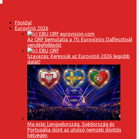
Főoldal
Eurovízió 2026
Az ORF bemutatja a 70. Eurovíziós Dalfesztivál
vendégfellépőit
Szavazás: Keressük az Eurovízió 2026 legjobb
dalát!
Ma este: Lengyelország, Svédország és
Portugália dönt az utolsó nemzeti döntős
hétvégén