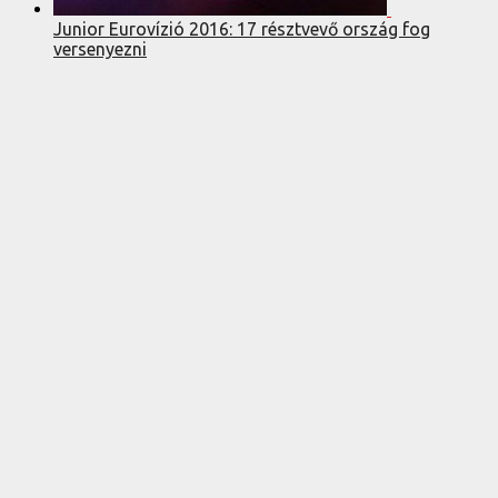
Junior Eurovízió 2016: 17 résztvevő ország fog
versenyezni