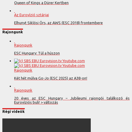
Queen of Kings a Dürer Kertben
Az Eurovízió sztárjai
Elhunyt Siklósi Örs, az AWS (ESC 2018) frontembere
Rajongunk
Rajongunk
ESC Hungary: Túl a húszon
Rajongunk
Két hét múlva Go-Jo (ESC 2025) az A38-on!
Rajongunk
20 éves az ESC Hungary – Jubileumi rajongói találkozó és
Eurovíziós buli! > változás
Régi videók