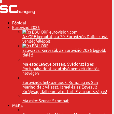
Főoldal
Eurovízió 2026
Az ORF bemutatja a 70. Eurovíziós Dalfesztivál
vendégfellépőit
Szavazás: Keressük az Eurovízió 2026 legjobb
dalát!
Ma este: Lengyelország, Svédország és
Portugália dönt az utolsó nemzeti döntős
hétvégén
Eurovíziós hétköznapok: Románia és San
Marino dalt választ, Izrael és az Egyesült
Királyság dalbemutatót tart. Franciaország is!
Ma este: Szuper Szombat
MEKE