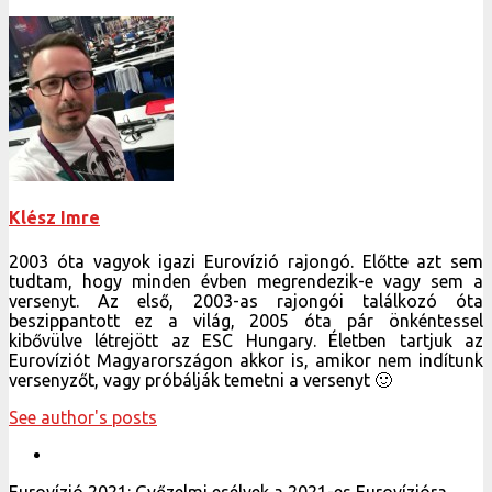
Klész Imre
2003 óta vagyok igazi Eurovízió rajongó. Előtte azt sem
tudtam, hogy minden évben megrendezik-e vagy sem a
versenyt. Az első, 2003-as rajongói találkozó óta
beszippantott ez a világ, 2005 óta pár önkéntessel
kibővülve létrejött az ESC Hungary. Életben tartjuk az
Eurovíziót Magyarországon akkor is, amikor nem indítunk
versenyzőt, vagy próbálják temetni a versenyt 🙂
See author's posts
Eurovízió 2021: Győzelmi esélyek a 2021-es Eurovízióra