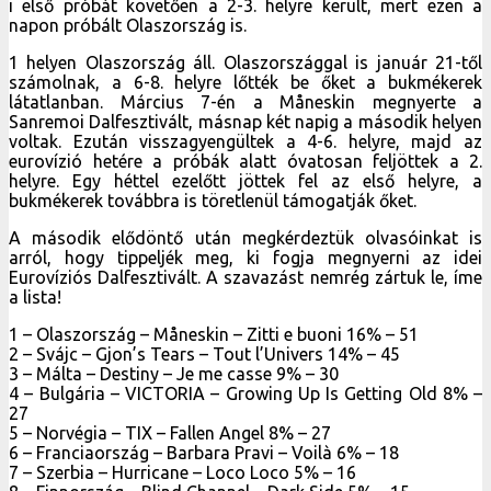
i első próbát követően a 2-3. helyre került, mert ezen a
napon próbált Olaszország is.
1 helyen Olaszország áll. Olaszországgal is január 21-től
számolnak, a 6-8. helyre lőtték be őket a bukmékerek
látatlanban. Március 7-én a Måneskin megnyerte a
Sanremoi Dalfesztivált, másnap két napig a második helyen
voltak. Ezután visszagyengültek a 4-6. helyre, majd az
eurovízió hetére a próbák alatt óvatosan feljöttek a 2.
helyre. Egy héttel ezelőtt jöttek fel az első helyre, a
bukmékerek továbbra is töretlenül támogatják őket.
A második elődöntő után megkérdeztük olvasóinkat is
arról, hogy tippeljék meg, ki fogja megnyerni az idei
Eurovíziós Dalfesztivált. A szavazást nemrég zártuk le, íme
a lista!
1 – Olaszország – Måneskin – Zitti e buoni 16% – 51
2 – Svájc – Gjon’s Tears – Tout l’Univers 14% – 45
3 – Málta – Destiny – Je me casse 9% – 30
4 – Bulgária – VICTORIA – Growing Up Is Getting Old 8% –
27
5 – Norvégia – TIX – Fallen Angel 8% – 27
6 – Franciaország – Barbara Pravi – Voilà 6% – 18
7 – Szerbia – Hurricane – Loco Loco 5% – 16