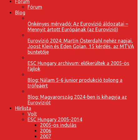
Fórum
Fórum
Blog
Önkényes mérvadó: Az Eurovízió áldozatai –
Mennyit ártott Európának (az Eurovízió)
Eurovízió 2024: Martin Österdahl nehéz napjai,
Joost Klein és Eden Golan, 15 kérdés, az MTVA
büntetője
ESC Hungary archivum: előkerültek a 2005-ös
fájlok
Blog: Nálam 5-6 junior produkció tolong a
trófeáért
Blog: Magyarország 2024-ben is kihagyja az
Eurovíziót
Hírlista
Volt
ESC Hungary 2005-2014
2005-ös indulás
2006
2007