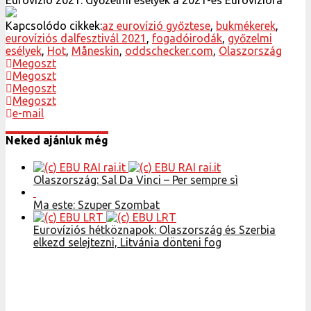
Kapcsolódo cikkek:
az eurovízió győztese
,
bukmékerek
,
eurovíziós dalfesztivál 2021
,
fogadóirodák
,
győzelmi
esélyek
,
Hot
,
Måneskin
,
oddschecker.com
,
Olaszország
Megoszt
Megoszt
Megoszt
Megoszt
e-mail
Neked ajánluk még
Olaszország: Sal Da Vinci – Per sempre sì
Ma este: Szuper Szombat
Eurovíziós hétköznapok: Olaszország és Szerbia
elkezd selejtezni, Litvánia dönteni fog