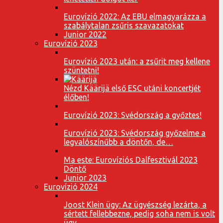
Eurovízió 2022: Az EBU elmagyarázza a
szabálytalan zsűris szavazatokat
Junior 2022
Eurovízió 2023
Eurovízió 2023 után: a zsűrit meg kellene
szüntetni!
Nézd Käärijä első ESC utáni koncertjét
élőben!
Eurovízió 2023: Svédország a győztes!
Eurovízió 2023: Svédország győzelme a
legvalószínűbb a döntőn, de…
Ma este: Eurovíziós Dalfesztivál 2023
Döntő
Junior 2023
Eurovízió 2024
Joost Klein ügy: Az ügyészség lezárta, a
sértett fellebbezne, pedig soha nem is volt
ügy