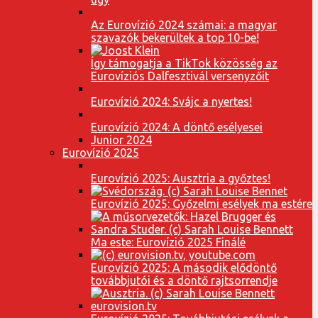
Az Eurovízió 2024 számai: a magyar
szavazók bekerültek a top 10-be!
Így támogatja a TikTok közösség az
Eurovíziós Dalfesztivál versenyzőit
Eurovízió 2024: Svájc a nyertes!
Eurovízió 2024: A döntő esélyesei
Junior 2024
Eurovízió 2025
Eurovízió 2025: Ausztria a győztes!
Eurovízió 2025: Győzelmi esélyek ma estére
Ma este: Eurovízió 2025 Finálé
Eurovízió 2025: A második elődöntő
továbbjutói és a döntő rajtsorrendje