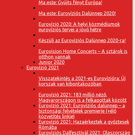
Ma este: Gyújts fényt Európa!
Ma este: Eurovíziós Dalünnep 2020!
Eurovízió 2020: A helyi közmédiumok
eurovíziós tervei a jövő hétre
Készülj az Eurovíziós Dalünnep 2020-ra!
Eurovision Home Concerts – A sztárok is
otthon vannak
Junior 2020
Eurovízió 2021
Visszatekintés a 2021-es Eurovízióra: Új
korszak van kibontakozóban
Eurovízió 2021: 183 millió néző,
Magyarországon is a felkapottak között
Eurovízió 2021: Eurovíziós dalünnep – a
biztonsági felvételek premierje (+élő
közvetítés linkje)
Eurovízió 2021: Hazaérkeztek a győztesek
Rómába
Eurovíziós Dalfesztivál 2021: Olaszország