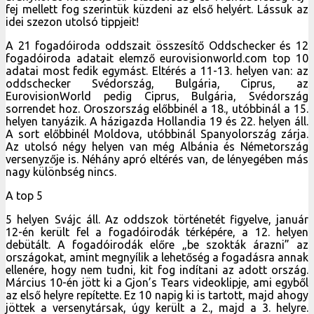
fej mellett fog szerintük küzdeni az első helyért. Lássuk az
idei szezon utolsó tippjeit!
A 21 fogadóiroda oddszait összesítő Oddschecker és 12
fogadóiroda adatait elemző eurovisionworld.com top 10
adatai most fedik egymást. Eltérés a 11-13. helyen van: az
oddschecker Svédország, Bulgária, Ciprus, az
EurovisionWorld pedig Ciprus, Bulgária, Svédország
sorrendet hoz. Oroszország előbbinél a 18., utóbbinál a 15.
helyen tanyázik. A házigazda Hollandia 19 és 22. helyen áll.
A sort előbbinél Moldova, utóbbinál Spanyolország zárja.
Az utolsó négy helyen van még Albánia és Németország
versenyzője is. Néhány apró eltérés van, de lényegében más
nagy különbség nincs.
A top 5
5 helyen Svájc áll. Az oddszok történetét figyelve, január
12-én került fel a fogadóirodák térképére, a 12. helyen
debütált. A fogadóirodák előre „be szokták árazni” az
országokat, amint megnyílik a lehetőség a fogadásra annak
ellenére, hogy nem tudni, kit fog indítani az adott ország.
Március 10-én jött ki a Gjon’s Tears videoklipje, ami egyből
az első helyre repítette. Ez 10 napig ki is tartott, majd ahogy
jöttek a versenytársak, úgy került a 2., majd a 3. helyre.