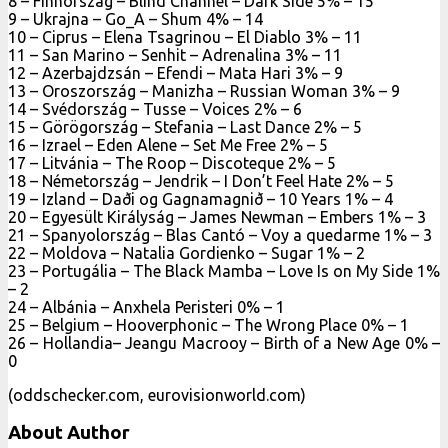
8 – Finnország – Blind Channel – Dark Side 5% – 15
9 – Ukrajna – Go_A – Shum 4% – 14
10 – Ciprus – Elena Tsagrinou – El Diablo 3% – 11
11 – San Marino – Senhit – Adrenalina 3% – 11
12 – Azerbajdzsán – Efendi – Mata Hari 3% – 9
13 – Oroszország – Manizha – Russian Woman 3% – 9
14 – Svédország – Tusse – Voices 2% – 6
15 – Görögország – Stefania – Last Dance 2% – 5
16 – Izrael – Eden Alene – Set Me Free 2% – 5
17 – Litvánia – The Roop – Discoteque 2% – 5
18 – Németország – Jendrik – I Don’t Feel Hate 2% – 5
19 – Izland – Daði og Gagnamagnið – 10 Years 1% – 4
20 – Egyesült Királyság – James Newman – Embers 1% – 3
21 – Spanyolország – Blas Cantó – Voy a quedarme 1% – 3
22 – Moldova – Natalia Gordienko – Sugar 1% – 2
23 – Portugália – The Black Mamba – Love Is on My Side 1%
– 2
24 – Albánia – Anxhela Peristeri 0% – 1
25 – Belgium – Hooverphonic – The Wrong Place 0% – 1
26 – Hollandia– Jeangu Macrooy – Birth of a New Age 0% –
0
(oddschecker.com, eurovisionworld.com)
About Author