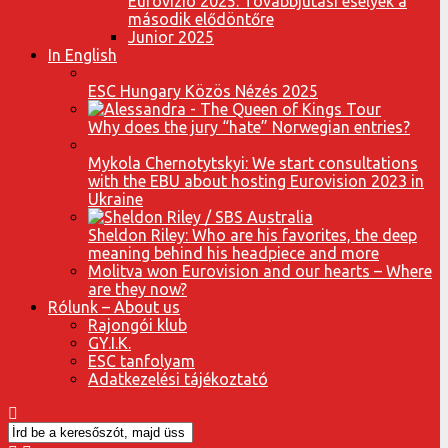
Eurovízió 2025: Továbbjutási esélyek a
második elődöntőre
Junior 2025
In English
ESC Hungary Közös Nézés 2025
Why does the jury “hate” Norwegian entries?
Mykola Chernotytskyi: We start consultations
with the EBU about hosting Eurovision 2023 in
Ukraine
Sheldon Riley: Who are his favorites, the deep
meaning behind his headpiece and more
Molitva won Eurovision and our hearts – Where
are they now?
Rólunk – About us
Rajongói klub
GY.I.K.
ESC tanfolyam
Adatkezelési tájékoztató