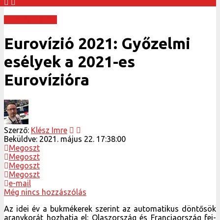
Eurovízió 2021
Eurovízió 2021: Győzelmi
esélyek a 2021-es
Eurovízióra
Szerző:
Klész Imre
Beküldve:
2021. május 22. 17:38:00
Megoszt
Megoszt
Megoszt
Megoszt
e-mail
Még nincs hozzászólás
Az idei év a bukmékerek szerint az automatikus döntősök
aranykorát hozhatja el: Olaszország és Franciaország fej-