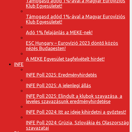
Támogasd adód 1%-ával a Magyar Eurovíziós
Klub Egyesületet!
Támogasd adód 1%-ával a Magyar Eurovíziós
Klub Egyesületet!
Adó 1% felajánlás a MEKE-nek!
ESC Hungary – Eurovízió 2023 döntő közös
nézés Budapesten!
A MEKE Egyesület tagfelvételt hirdet!
INFE
INFE Poll 2025: Eredményhirdetés
INFE Poll 2025: A jelenlegi állás
INFE Poll 2025: Elindult a klubok szavazása, a
leveles szavazásunk eredményhirdetése
INFE Poll 2024: Itt az ideje kihirdetni a győztest!
INFE Poll 2024: Grúzia, Szlovákia és Olaszország
szavazatai