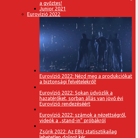
a győztes!
Junior 2021
Eurovízió 2022
Eurovízió 2022: Nézd meg a produkciókat
a biztonsági felvételekről!
Eurovízió 2022: Sokan üdvözlik a
hazatérőket, sorban állás van jövő évi
Eurovízió rendezéséért
Eurovízió 2022: számok a nézettségről,
videók a „stand-in” próbákról
Zsűrik 2022: Az EBU statisztikailag
lehetetlen dolgot kér