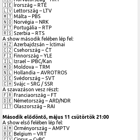
🇮🇪 Írország – RTÉ
🇱🇻 Lettország – LTV
🇲🇹 Málta – PBS
🇳🇴 Norvégia – NRK
🇵🇹 Portugália – RTP
🇷🇸 Szerbia – RTS
A show második felében lép fel:
🇦🇿 Azerbajdzsán – İctimai
🇨🇿 Csehország – ČT
🇫🇮 Finnország – YLE
🇮🇱 Izrael – IPBC/Kan
🇲🇩 Moldova – TRM
🇳🇱 Hollandia – AVROTROS
🇸🇪 Svédország – SVT
🇨🇭 Svájc – SRG / SSR
A szavazáson vesz részt:
🇫🇷 Franciaország – FT
🇩🇪 Németország – ARD/NDR
🇮🇹 Olaszország – RAI
Második elődöntő, május 11 csütörtök 21:00
A show első felében lép fel:
🇦🇲 Örményország – AMPTV
🇧🇪 Belgium – VRT
🇨🇾 Ciprus – CyBC