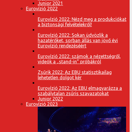
Junior 2021
Eurovízió 2022
Eurovízió 2022: Nézd meg a produkciókat
a biztonsági felvételekről!
Eurovízió 2022: Sokan üdvözlik a
hazatérőket, sorban állás van jövő évi
Eurovízió rendezéséért
Eurovízió 2022: számok a nézettségről,
videók a „stand-in” próbákról
Zsűrik 2022: Az EBU statisztikailag
lehetetlen dolgot kér
Eurovízió 2022: Az EBU elmagyarázza a
szabálytalan zsűris szavazatokat
Junior 2022
Eurovízió 2023