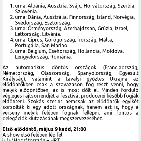
urna: Albánia, Ausztria, Svájc, Horvátország, Szerbia,
Szlovénia.
urna: Dánia, Ausztrália, Finnország, Izland, Norvégia,
Svédország, Észtország.
urna: Örményország, Azerbajdzsán, Grúzia, Izrael,
Lettország, Litvánia.
urna: Ciprus, Görögország, Írország, Málta,
Portugália, San Marino.
urna: Belgium, Csehország, Hollandia, Moldova,
Lengyelország, Románia.
Az automatikus döntős országok (Franciaország,
Németország, Olaszország, Spanyolország, Egyesült
Királyság), valamint a tavalyi győztes Ukrajna az
elődöntőkben csak a szavazáson fog részt venni, hogy
melyik elődöntőben, az is most dőlt el. Minden forduló
végleges rajtsorrendjét a fesztivál producerei később fogják
eldönteni. Szokás szerint nemcsak az elődöntők egyikét
sorsolták ki egy adott országnak, hanem azt is, hogy a
verseny melyik felében fognak fellépni, ami fontos a
delegációk kiutazásának megszervezéséhez.
Első elődöntő, május 9 kedd, 21:00
A show első felében lép fel:
🇭🇷 Horvátország – HRT