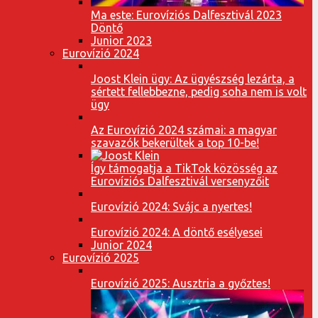
Ma este: Eurovíziós Dalfesztivál 2023
Döntő
Junior 2023
Eurovízió 2024
Joost Klein ügy: Az ügyészség lezárta, a
sértett fellebbezne, pedig soha nem is volt
ügy
Az Eurovízió 2024 számai: a magyar
szavazók bekerültek a top 10-be!
Így támogatja a TikTok közösség az
Eurovíziós Dalfesztivál versenyzőit
Eurovízió 2024: Svájc a nyertes!
Eurovízió 2024: A döntő esélyesei
Junior 2024
Eurovízió 2025
Eurovízió 2025: Ausztria a győztes!