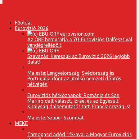
Főoldal
Eurovízió 2026
Az ORF bemutatja a 70. Eurovíziós Dalfesztivál
vendégfellépőit
Szavazás: Keressük az Eurovízió 2026 legjobb
dalát!
Ma este: Lengyelország, Svédország és
Portugália dönt az utolsó nemzeti döntős
hétvégén
Eurovíziós hétköznapok: Románia és San
Marino dalt választ, Izrael és az Egyesült
Királyság dalbemutatót tart. Franciaország is!
Ma este: Szuper Szombat
MEKE
Támogasd adód 1%-ával a Magyar Eurovíziós