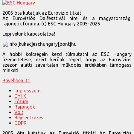
2005 óta kutatjuk az Eurovízió titkát!
Az Eurovíziós Dalfesztivál hírei és a magyarországi
rajongók fóruma. (c) ESC Hungary 2005-2025
Lépj velünk kapcsolatba!
info[kukac]eschungary[pont]hu
A hobbi költségein kezd túlmutatni az ESC Hungary
üzemeltetése, ezért kérünk téged, hogy az Eurovíziós
szezon alatti zavartalan működés érdekében támogass
minket!
Bővebben itt!
Impresszum
GY.I.K.
Fórum
Rajongók
Volt
Bejelentkezés
GDPR
2005 óta kutatjuk az Eurovízió titkát! Az Eurovíziós