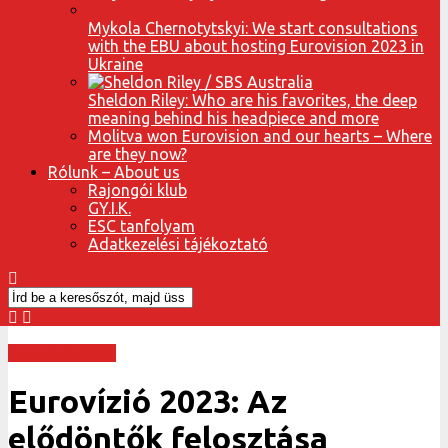
Mykola Chernotytskyi: We start consultations
with the EBU about hosting Eurovision 2023 in
Ukraine
Sheldon Riley: Who are his favorites, the deep
meaning behind his headpiece and more
Molitva won Eurovision and our hearts – Where
are they now?
Rólunk – About us
Rajongói klub
GY.I.K.
ESC tanfolyam
Adatkezelési tájékoztató
Eurovízió 2023
Eurovízió 2023: Az
elődöntők felosztása