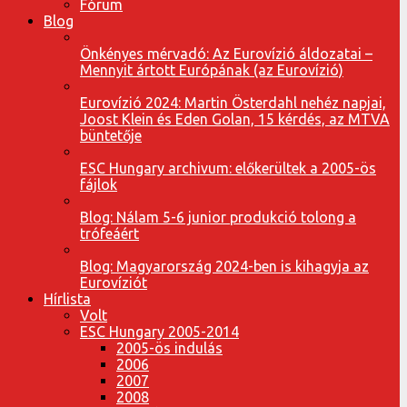
Fórum
Blog
Önkényes mérvadó: Az Eurovízió áldozatai –
Mennyit ártott Európának (az Eurovízió)
Eurovízió 2024: Martin Österdahl nehéz napjai,
Joost Klein és Eden Golan, 15 kérdés, az MTVA
büntetője
ESC Hungary archivum: előkerültek a 2005-ös
fájlok
Blog: Nálam 5-6 junior produkció tolong a
trófeáért
Blog: Magyarország 2024-ben is kihagyja az
Eurovíziót
Hírlista
Volt
ESC Hungary 2005-2014
2005-ös indulás
2006
2007
2008