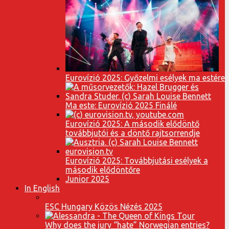
Eurovízió 2025: Győzelmi esélyek ma estére
Ma este: Eurovízió 2025 Finálé
Eurovízió 2025: A második elődöntő
továbbjutói és a döntő rajtsorrendje
Eurovízió 2025: Továbbjutási esélyek a
második elődöntőre
Junior 2025
In English
ESC Hungary Közös Nézés 2025
Why does the jury “hate” Norwegian entries?