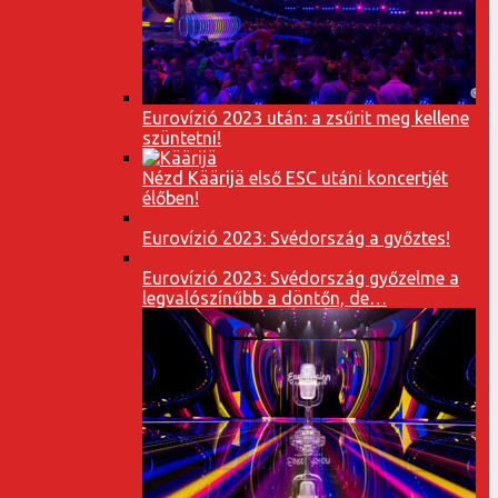
Eurovízió 2023 után: a zsűrit meg kellene
szüntetni!
Nézd Käärijä első ESC utáni koncertjét
élőben!
Eurovízió 2023: Svédország a győztes!
Eurovízió 2023: Svédország győzelme a
legvalószínűbb a döntőn, de…