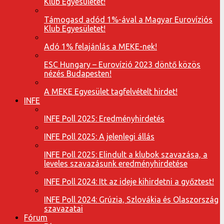
Klub Egyesületet!
Támogasd adód 1%-ával a Magyar Eurovíziós
Klub Egyesületet!
Adó 1% felajánlás a MEKE-nek!
ESC Hungary – Eurovízió 2023 döntő közös
nézés Budapesten!
A MEKE Egyesület tagfelvételt hirdet!
INFE
INFE Poll 2025: Eredményhirdetés
INFE Poll 2025: A jelenlegi állás
INFE Poll 2025: Elindult a klubok szavazása, a
leveles szavazásunk eredményhirdetése
INFE Poll 2024: Itt az ideje kihirdetni a győztest!
INFE Poll 2024: Grúzia, Szlovákia és Olaszország
szavazatai
Fórum