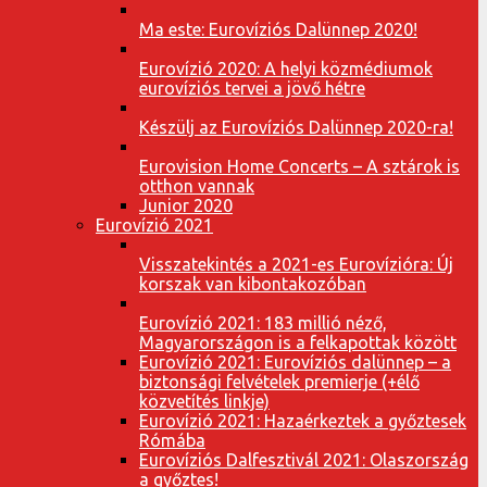
Ma este: Eurovíziós Dalünnep 2020!
Eurovízió 2020: A helyi közmédiumok
eurovíziós tervei a jövő hétre
Készülj az Eurovíziós Dalünnep 2020-ra!
Eurovision Home Concerts – A sztárok is
otthon vannak
Junior 2020
Eurovízió 2021
Visszatekintés a 2021-es Eurovízióra: Új
korszak van kibontakozóban
Eurovízió 2021: 183 millió néző,
Magyarországon is a felkapottak között
Eurovízió 2021: Eurovíziós dalünnep – a
biztonsági felvételek premierje (+élő
közvetítés linkje)
Eurovízió 2021: Hazaérkeztek a győztesek
Rómába
Eurovíziós Dalfesztivál 2021: Olaszország
a győztes!