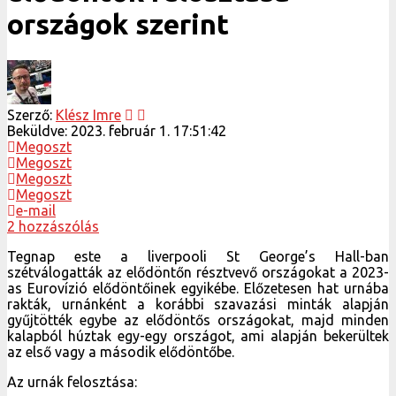
országok szerint
Szerző:
Klész Imre
Beküldve:
2023. február 1. 17:51:42
Megoszt
Megoszt
Megoszt
Megoszt
e-mail
2 hozzászólás
Tegnap este a liverpooli St George’s Hall-ban
szétválogatták az elődöntőn résztvevő országokat a 2023-
as Eurovízió elődöntőinek egyikébe. Előzetesen hat urnába
rakták, urnánként a korábbi szavazási minták alapján
gyűjtötték egybe az elődöntős országokat, majd minden
kalapból húztak egy-egy országot, ami alapján bekerültek
az első vagy a második elődöntőbe.
Az urnák felosztása: