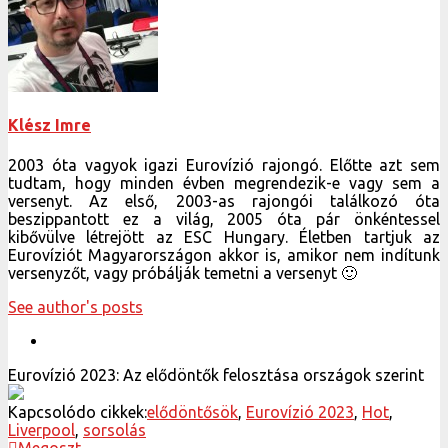
Klész Imre
2003 óta vagyok igazi Eurovízió rajongó. Előtte azt sem
tudtam, hogy minden évben megrendezik-e vagy sem a
versenyt. Az első, 2003-as rajongói találkozó óta
beszippantott ez a világ, 2005 óta pár önkéntessel
kibővülve létrejött az ESC Hungary. Életben tartjuk az
Eurovíziót Magyarországon akkor is, amikor nem indítunk
versenyzőt, vagy próbálják temetni a versenyt 🙂
See author's posts
Eurovízió 2023: Az elődöntők felosztása országok szerint
Kapcsolódo cikkek:
elődöntősök
,
Eurovízió 2023
,
Hot
,
Liverpool
,
sorsolás
Megoszt