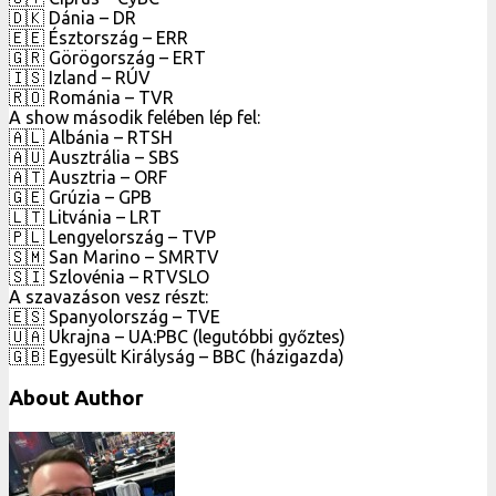
🇩🇰 Dánia – DR
🇪🇪 Észtország – ERR
🇬🇷 Görögország – ERT
🇮🇸 Izland – RÚV
🇷🇴 Románia – TVR
A show második felében lép fel:
🇦🇱 Albánia – RTSH
🇦🇺 Ausztrália – SBS
🇦🇹 Ausztria – ORF
🇬🇪 Grúzia – GPB
🇱🇹 Litvánia – LRT
🇵🇱 Lengyelország – TVP
🇸🇲 San Marino – SMRTV
🇸🇮 Szlovénia – RTVSLO
A szavazáson vesz részt:
🇪🇸 Spanyolország – TVE
🇺🇦 Ukrajna – UA:PBC (legutóbbi győztes)
🇬🇧 Egyesült Királyság – BBC (házigazda)
About Author