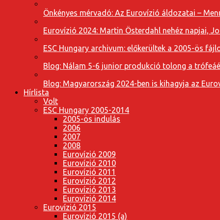
Önkényes mérvadó: Az Eurovízió áldozatai – Menn
Eurovízió 2024: Martin Österdahl nehéz napjai, J
ESC Hungary archivum: előkerültek a 2005-ös fájl
Blog: Nálam 5-6 junior produkció tolong a trófeáé
Blog: Magyarország 2024-ben is kihagyja az Eurov
Hírlista
Volt
ESC Hungary 2005-2014
2005-ös indulás
2006
2007
2008
Eurovízió 2009
Eurovízió 2010
Eurovízió 2011
Eurovízió 2012
Eurovízió 2013
Eurovízió 2014
Eurovízió 2015
Eurovízió 2015 (a)