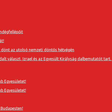
ndégfellépőit
át!
a dönt az utolsó nemzeti döntős hétvégén
t választ, Izrael és az Egyesült Királyság dalbemutatót tart. 
b Egyesületet!
b Egyesületet!
 Budapesten!