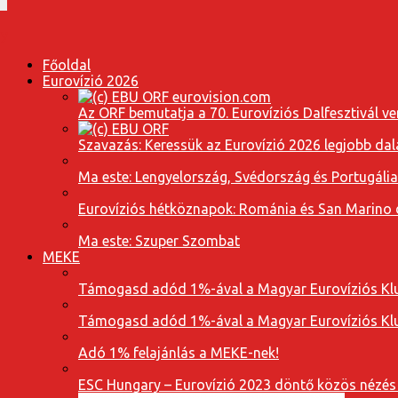
Főoldal
Eurovízió 2026
Az ORF bemutatja a 70. Eurovíziós Dalfesztivál ve
Szavazás: Keressük az Eurovízió 2026 legjobb dal
Ma este: Lengyelország, Svédország és Portugáli
Eurovíziós hétköznapok: Románia és San Marino dal
Ma este: Szuper Szombat
MEKE
Támogasd adód 1%-ával a Magyar Eurovíziós Klu
Támogasd adód 1%-ával a Magyar Eurovíziós Klu
Adó 1% felajánlás a MEKE-nek!
ESC Hungary – Eurovízió 2023 döntő közös nézés