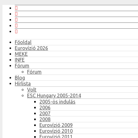
Főoldal
Eurovízió 2026
MEKE
INFE
Fórum
Fórum
Blog
Hírlista
Volt
ESC Hungary 2005-2014
2005-ös indulás
2006
2007
2008
Eurovízió 2009
Eurovízió 2010
Eurovízió 2011