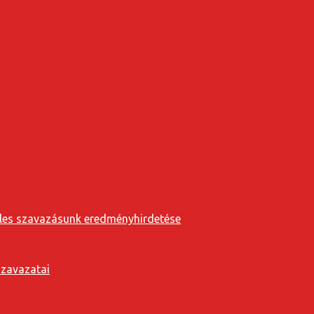
eveles szavazásunk eredményhirdetése
szavazatai