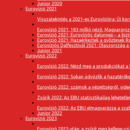
Junior 2020
Eurovízió 2021
Visszatekintés a 2021-es Eurovízióra: Új k
Eurovízió 2021: 183 millió néző, Magyarorsz
Eurovízió 2021: Eurovíziós dalünnep – a bizto
Eurovízió 2021: Hazaérkeztek a győztesek 
Eurovíziós Dalfesztivál 2021: Olaszország a
Junior 2021
Eurovízió 2022
Eurovízió 2022: Nézd meg a produkciókat a b
Eurovízió 2022: Sokan üdvözlik a hazatérőket
Eurovízió 2022: számok a nézettségről, vide
Zsűrik 2022: Az EBU statisztikailag lehetetle
Eurovízió 2022: Az EBU elmagyarázza a szab
Junior 2022
Eurovízió 2023
Eurovízió 2023 után: a zsűrit meg kellene szü