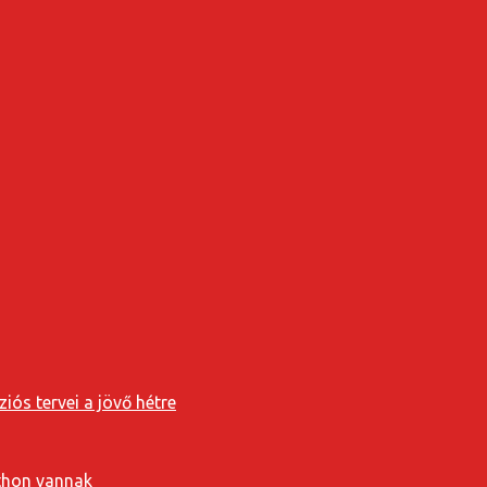
iós tervei a jövő hétre
tthon vannak