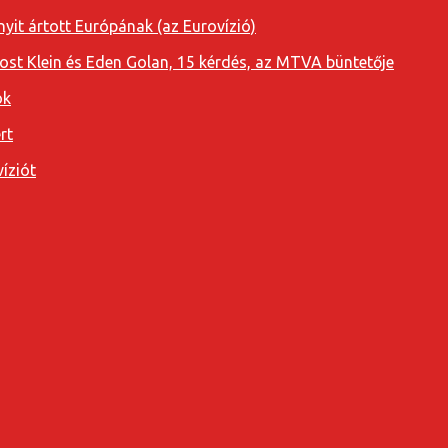
yit ártott Európának (az Eurovízió)
oost Klein és Eden Golan, 15 kérdés, az MTVA büntetője
ok
rt
íziót