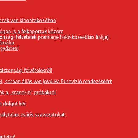
orszak van kibontakozóban
ágon is a felkapottak között
nsági felvételek premierje (+élő közvetítés linkje)
Rómába
 győztes!
iztonsági felvételekről!
, sorban állás van jövő évi Eurovízió rendezéséért
ók a „stand-in” próbákról
n dolgot kér
álytalan zsűris szavazatokat
ntetni!