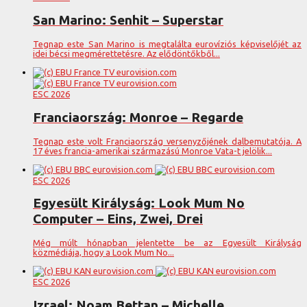
San Marino: Senhit – Superstar
Tegnap este San Marino is megtalálta eurovíziós képviselőjét az
idei bécsi megmérettetésre. Az elődöntőkből...
ESC 2026
Franciaország: Monroe – Regarde
Tegnap este volt Franciaország versenyzőjének dalbemutatója. A
17 éves francia-amerikai származású Monroe Vata-t jelölik...
ESC 2026
Egyesült Királyság: Look Mum No
Computer – Eins, Zwei, Drei
Még múlt hónapban jelentette be az Egyesült Királyság
közmédiája, hogy a Look Mum No...
ESC 2026
Izrael: Noam Bettan – Michelle