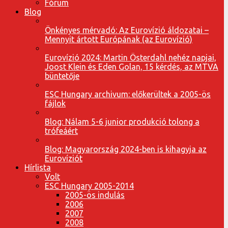
Fórum
Blog
Önkényes mérvadó: Az Eurovízió áldozatai –
Mennyit ártott Európának (az Eurovízió)
Eurovízió 2024: Martin Österdahl nehéz napjai,
Joost Klein és Eden Golan, 15 kérdés, az MTVA
büntetője
ESC Hungary archivum: előkerültek a 2005-ös
fájlok
Blog: Nálam 5-6 junior produkció tolong a
trófeáért
Blog: Magyarország 2024-ben is kihagyja az
Eurovíziót
Hírlista
Volt
ESC Hungary 2005-2014
2005-ös indulás
2006
2007
2008