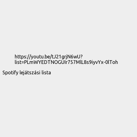
https://youtu.be/tJ21grjN6wU?
list=PLmWYEDTNOGUIr757MlL8s9iyvYx-0lToh
Spotify lejátszási lista