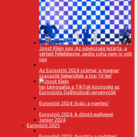
Joost Klein ügy: Az ügyészség lezárta, a
sértett fellebbezne, pedig soha nem is volt
ügy
Az Eurovízió 2024 számai: a magyar
szavazók bekerültek a top 10-be!
Így támogatja a TikTok közösség az
Eurovíziós Dalfesztivál versenyzőit
Eurovízió 2024: Svájc a nyertes!
Eurovízió 2024: A döntő esélyesei
Junior 2024
Eurovízió 2025
Eurovízió 2025: Ausztria a győztes!