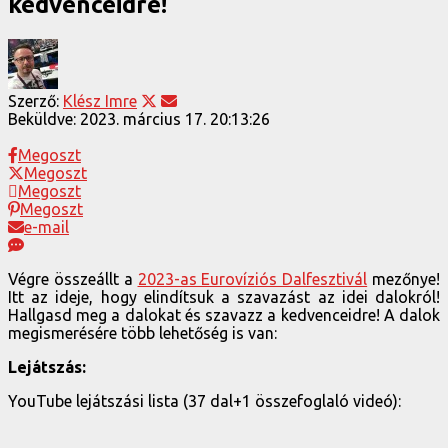
kedvenceidre!
Szerző:
Klész Imre
Beküldve:
2023. március 17. 20:13:26
Megoszt
Megoszt
Megoszt
Megoszt
e-mail
Végre összeállt a
2023-as Eurovíziós Dalfesztivál
mezőnye!
Itt az ideje, hogy elindítsuk a szavazást az idei dalokról!
Hallgasd meg a dalokat és szavazz a kedvenceidre! A dalok
megismerésére több lehetőség is van:
Lejátszás:
YouTube lejátszási lista (37 dal+1 összefoglaló videó):