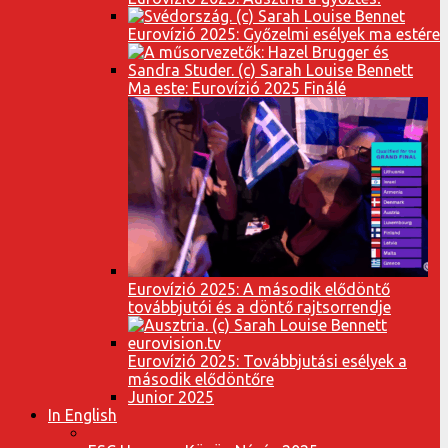
Eurovízió 2025: Győzelmi esélyek ma estére
Ma este: Eurovízió 2025 Finálé
Eurovízió 2025: A második elődöntő
továbbjutói és a döntő rajtsorrendje
Eurovízió 2025: Továbbjutási esélyek a
második elődöntőre
Junior 2025
In English