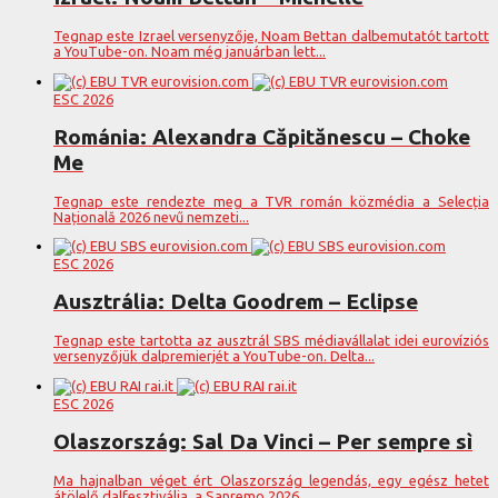
Tegnap este Izrael versenyzője, Noam Bettan dalbemutatót tartott
a YouTube-on. Noam még januárban lett...
ESC 2026
Románia: Alexandra Căpitănescu – Choke
Me
Tegnap este rendezte meg a TVR román közmédia a Selecția
Națională 2026 nevű nemzeti...
ESC 2026
Ausztrália: Delta Goodrem – Eclipse
Tegnap este tartotta az ausztrál SBS médiavállalat idei eurovíziós
versenyzőjük dalpremierjét a YouTube-on. Delta...
ESC 2026
Olaszország: Sal Da Vinci – Per sempre sì
Ma hajnalban véget ért Olaszország legendás, egy egész hetet
átölelő dalfesztiválja, a Sanremo 2026....