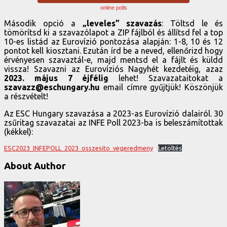
online polls
Második opció a
„leveles” szavazás
: Töltsd le és
tömörítsd ki a szavazólapot a ZIP fájlból és állítsd fel a top
10-es listád az Eurovízió pontozása alapján: 1-8, 10 és 12
pontot kell kiosztani. Ezután írd be a neved, ellenőrizd hogy
érvényesen szavaztál-e, majd mentsd el a fájlt és küldd
vissza! Szavazni az Eurovíziós Nagyhét kezdetéig, azaz
2023. május 7 éjfélig
lehet! Szavazataitokat a
szavazz@eschungary.hu
email címre gyűjtjük! Köszönjük
a részvételt!
Az ESC Hungary szavazása a 2023-as Eurovízió dalairól. 30
zsűritag szavazatai az INFE Poll 2023-ba is beleszámítottak
(kékkel):
ESC2023_INFEPOLL_2023_osszesito_vegeredmeny
Letöltés
About Author