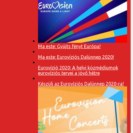
Ma este: Gyújts fényt Európa!
Ma este: Eurovíziós Dalünnep 2020!
Eurovízió 2020: A helyi közmédiumok
eurovíziós tervei a jövő hétre
Készülj az Eurovíziós Dalünnep 2020-ra!