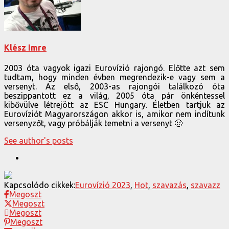
Klész Imre
2003 óta vagyok igazi Eurovízió rajongó. Előtte azt sem
tudtam, hogy minden évben megrendezik-e vagy sem a
versenyt. Az első, 2003-as rajongói találkozó óta
beszippantott ez a világ, 2005 óta pár önkéntessel
kibővülve létrejött az ESC Hungary. Életben tartjuk az
Eurovíziót Magyarországon akkor is, amikor nem indítunk
versenyzőt, vagy próbálják temetni a versenyt 🙂
See author's posts
Kapcsolódo cikkek:
Eurovízió 2023
,
Hot
,
szavazás
,
szavazz
Megoszt
Megoszt
Megoszt
Megoszt