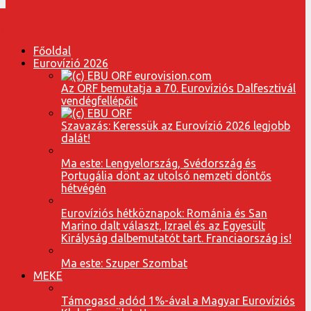
Főoldal
Eurovízió 2026
Az ORF bemutatja a 70. Eurovíziós Dalfesztivál
vendégfellépőit
Szavazás: Keressük az Eurovízió 2026 legjobb
dalát!
Ma este: Lengyelország, Svédország és
Portugália dönt az utolsó nemzeti döntős
hétvégén
Eurovíziós hétköznapok: Románia és San
Marino dalt választ, Izrael és az Egyesült
Királyság dalbemutatót tart. Franciaország is!
Ma este: Szuper Szombat
MEKE
Támogasd adód 1%-ával a Magyar Eurovíziós