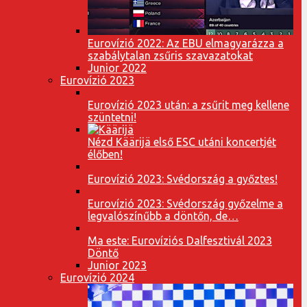
Eurovízió 2022: Az EBU elmagyarázza a
szabálytalan zsűris szavazatokat
Junior 2022
Eurovízió 2023
Eurovízió 2023 után: a zsűrit meg kellene
szüntetni!
Nézd Käärijä első ESC utáni koncertjét
élőben!
Eurovízió 2023: Svédország a győztes!
Eurovízió 2023: Svédország győzelme a
legvalószínűbb a döntőn, de…
Ma este: Eurovíziós Dalfesztivál 2023
Döntő
Junior 2023
Eurovízió 2024