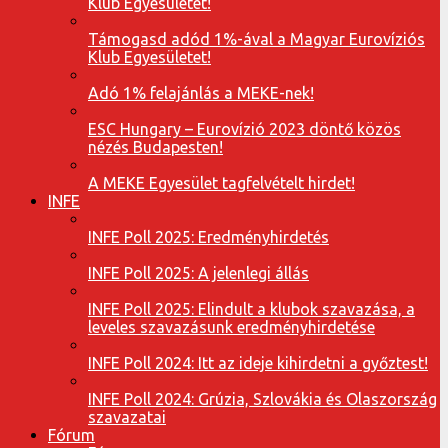
Klub Egyesületet!
Támogasd adód 1%-ával a Magyar Eurovíziós
Klub Egyesületet!
Adó 1% felajánlás a MEKE-nek!
ESC Hungary – Eurovízió 2023 döntő közös
nézés Budapesten!
A MEKE Egyesület tagfelvételt hirdet!
INFE
INFE Poll 2025: Eredményhirdetés
INFE Poll 2025: A jelenlegi állás
INFE Poll 2025: Elindult a klubok szavazása, a
leveles szavazásunk eredményhirdetése
INFE Poll 2024: Itt az ideje kihirdetni a győztest!
INFE Poll 2024: Grúzia, Szlovákia és Olaszország
szavazatai
Fórum