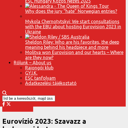
ESC Hungary Közös Nézés 2025
Why does the jury “hate” Norwegian entries?
Mykola Chernotytskyi: We start consultations
with the EBU about hosting Eurovision 2023 in
Ukraine
Sheldon Riley: Who are his favorites, the deep
meaning behind his headpiece and more
Molitva won Eurovision and our hearts – Where
are they now?
Rólunk – About us
Rajongói klub
GY.I.K.
ESC tanfolyam
Adatkezelési tájékoztató
Eurovízió 2023
Eurovízió 2023: Szavazz a