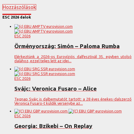
Hozzászólások
ESC 2026 dalok
ESC 2026
Örményország: Simón – Paloma Rumba
Elérkeztünk a 2026-os Eurovíziós dalfesztivál 35. egyben utolsó
dalához, ezzel teljes lett az idei...
ESC 2026
Svájc: Veronica Fusaro – Alice
Tegnap Svájc is dalbemutatót tartott: a 28 éves énekes-dalszerző
Veronica Fusaro-t küldik versenybe az...
ESC 2026
Georgia: Bzikebi – On Replay