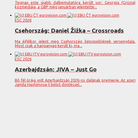
Tegnap este újabb dalbemutatóra került sor: Georgia (Grúzia)
közmédiája, a GBP még januárban jelentette...
ESC 2026
Csehország: Daniel Žižka – Crossroads
Ma éjfélkor jelent meg Csehország képviselőjének versenydala.
Most csak a hanganyag került ki, ma...
ESC 2026
Azerbajdzsán: JIVA – Just Go
Bő fél órája volt Azerbajdzsán 2026-os dalának premierje. Az azeri
Jamila Hashimova-t belső döntéssel...