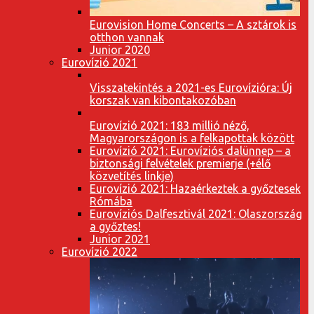
Eurovision Home Concerts – A sztárok is
otthon vannak
Junior 2020
Eurovízió 2021
Visszatekintés a 2021-es Eurovízióra: Új
korszak van kibontakozóban
Eurovízió 2021: 183 millió néző,
Magyarországon is a felkapottak között
Eurovízió 2021: Eurovíziós dalünnep – a
biztonsági felvételek premierje (+élő
közvetítés linkje)
Eurovízió 2021: Hazaérkeztek a győztesek
Rómába
Eurovíziós Dalfesztivál 2021: Olaszország
a győztes!
Junior 2021
Eurovízió 2022