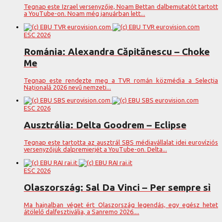
Tegnap este Izrael versenyzője, Noam Bettan dalbemutatót tartott
a YouTube-on. Noam még januárban lett...
ESC 2026
Románia: Alexandra Căpitănescu – Choke
Me
Tegnap este rendezte meg a TVR román közmédia a Selecția
Națională 2026 nevű nemzeti...
ESC 2026
Ausztrália: Delta Goodrem – Eclipse
Tegnap este tartotta az ausztrál SBS médiavállalat idei eurovíziós
versenyzőjük dalpremierjét a YouTube-on. Delta...
ESC 2026
Olaszország: Sal Da Vinci – Per sempre sì
Ma hajnalban véget ért Olaszország legendás, egy egész hetet
átölelő dalfesztiválja, a Sanremo 2026....