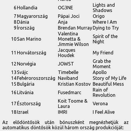
Lights and
6
Hollandia
OG3NE
Shadows
7
Magyarország
Pápai Joci
Origo
8
Dánia
Anja
Where I Am
9
Írország
Brendan Murray
Dying to Try
Valentina
Spirit of the
10
San Marino
Monetta &
Night
Jimmie Wilson
Jacques
11
Horvátország
My Friend
Houdek
Grab the
12
Norvégia
JOWST
Moment
13
Svájc
Timebelle
Apollo
14
Fehéroroszország
Naviband
Story of My Life
15
Bulgária
Kristian Kostov
Beautiful Mess
Rain of
16
Litvánia
Fusedmarc
Revolution
Koit Toome &
17
Észtország
Verona
Laura
18
Izrael
IMRI
I Feel Alive
Az elődöntősök után bónuszként megnézhetjük az
automatikus döntősök közül három ország produkcióját: