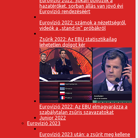
Eurovízió 2022: Sokan üdvözlik a
hazatérőket, sorban állás van jövő évi
Eurovízió rendezéséért
Eurovízió 2022: számok a nézettségről,
videók a „stand-in” próbákról
Zsűrik 2022: Az EBU statisztikailag
lehetetlen dolgot kér
Eurovízió 2022: Az EBU elmagyarázza a
szabálytalan zsűris szavazatokat
Junior 2022
Eurovízió 2023
Eurovízió 2023 után: a zsűrit meg kellene