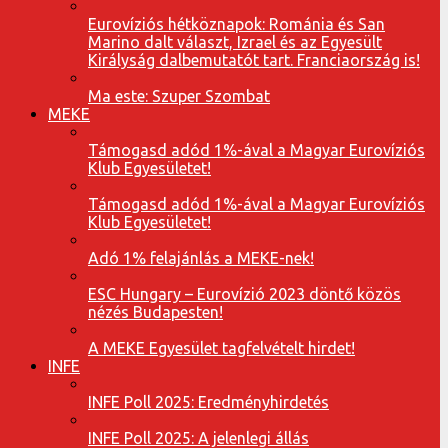
Eurovíziós hétköznapok: Románia és San
Marino dalt választ, Izrael és az Egyesült
Királyság dalbemutatót tart. Franciaország is!
Ma este: Szuper Szombat
MEKE
Támogasd adód 1%-ával a Magyar Eurovíziós
Klub Egyesületet!
Támogasd adód 1%-ával a Magyar Eurovíziós
Klub Egyesületet!
Adó 1% felajánlás a MEKE-nek!
ESC Hungary – Eurovízió 2023 döntő közös
nézés Budapesten!
A MEKE Egyesület tagfelvételt hirdet!
INFE
INFE Poll 2025: Eredményhirdetés
INFE Poll 2025: A jelenlegi állás