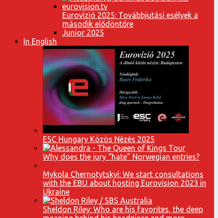
Eurovízió 2025: Továbbjutási esélyek a
második elődöntőre
Junior 2025
In English
ESC Hungary Közös Nézés 2025
Why does the jury “hate” Norwegian entries?
Mykola Chernotytskyi: We start consultations
with the EBU about hosting Eurovision 2023 in
Ukraine
Sheldon Riley: Who are his favorites, the deep
meaning behind his headpiece and more