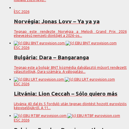
ESC 2026
Norvégia: Jonas Lovv – Ya ya ya
Tegnap este rendezte Norvégia a Melodi Grand Prix 2026
elnevezésű nemzeti döntőjét a 2026-os...
ESC 2026
Bulgária: Dara – Bangaranga
Tegnap este a bolgár BNT közmédia dalválasztó műsort rendezett
választottjuk, Dara számára. A válogatási...
ESC 2026
Litvánia: Lion Ceccah – Sólo quiero más
Litvánia 40 dal és 5 forduló után tegnap döntést hozott eurovíziós
képviselőjükről. A 11...
ESC 2026