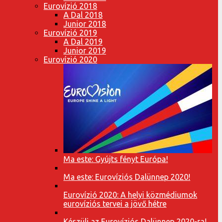
Eurovízió 2018
A Dal 2018
Junior 2018
Eurovízió 2019
A Dal 2019
Junior 2019
Eurovízió 2020
Ma este: Gyújts fényt Európa!
Ma este: Eurovíziós Dalünnep 2020!
Eurovízió 2020: A helyi közmédiumok
eurovíziós tervei a jövő hétre
Készülj az Eurovíziós Dalünnep 2020-ra!