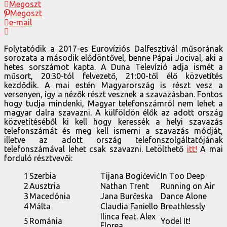
Megoszt
Megoszt
e-mail
Folytatódik a 2017-es Eurovíziós Dalfesztivál műsorának
sorozata a második elődöntővel, benne Pápai Jocival, aki a
hetes sorszámot kapta. A Duna Televízió adja ismét a
műsort, 20:30-tól felvezető, 21:00-től élő közvetítés
kezdődik. A mai estén Magyarország is részt vesz a
versenyen, így a nézők részt vesznek a szavazásban. Fontos
hogy tudja mindenki, Magyar telefonszámról nem lehet a
magyar dalra szavazni. A külföldön élők az adott ország
közvetítéséből ki kell hogy keressék a helyi szavazás
telefonszámát és meg kell ismerni a szavazás módját,
illetve az adott ország telefonszolgáltatójának
telefonszámával lehet csak szavazni. Letölthető
itt!
A mai
forduló résztvevői:
1
Szerbia
Tijana Bogićević
In Too Deep
2
Ausztria
Nathan Trent
Running on Air
3
Macedónia
Jana Burčeska
Dance Alone
4
Málta
Claudia Faniello
Breathlessly
Ilinca feat. Alex
5
Románia
Yodel It!
Florea