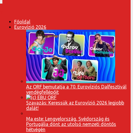
Főoldal
Eurovízió 2026
Az ORF bemutatja a 70. Eurovíziós Dalfesztivál
vendégfellépőit
Szavazás: Keressük az Eurovízió 2026 legjobb
dalát!
Ma este: Lengyelország, Svédország és
Portugália dönt az utolsó nemzeti döntős
hétvégén