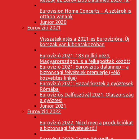
Eurovision Home Concerts – A sztárok is
otthon vannak
Junior 2020
Eurovízió 2021
Visszatekintés a 2021-es Eurovízióra: Új
korszak van kibontakozóban
Eurovízió 2021: 183 millió néző,
Magyarországon is a felkapottak között
Eurovízió 2021: Eurovíziós dalünnep – a
biztonsági felvételek premierje (+élő
közvetítés linkje)
Eurovízió 2021: Hazaérkeztek a győztesek
Rómába
Eurovíziós Dalfesztivál 2021: Olaszország
a győztes!
Junior 2021
Eurovízió 2022
Eurovízió 2022: Nézd meg a produkciókat
a biztonsági felvételekről!