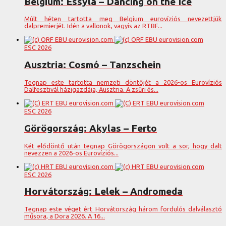
Belgium: Essyla – Dancing on the Ice
Múlt héten tartotta meg Belgium eurovíziós nevezettjük
dalpremierjét. Idén a vallonok, vagyis az RTBF...
ESC 2026
Ausztria: Cosmó – Tanzschein
Tegnap este tartotta nemzeti döntőjét a 2026-os Eurovíziós
Dalfesztivál házigazdája, Ausztria. A zsűri és...
ESC 2026
Görögország: Akylas – Ferto
Két elődöntő után tegnap Görögországon volt a sor, hogy dalt
nevezzen a 2026-os Eurovíziós...
ESC 2026
Horvátország: Lelek – Andromeda
Tegnap este véget ért Horvátország három fordulós dalválasztó
műsora, a Dora 2026. A 16...