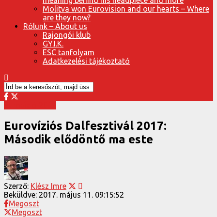
Molitva won Eurovision and our hearts – Where
are they now?
Rólunk – About us
Rajongói klub
GY.I.K.
ESC tanfolyam
Adatkezelési tájékoztató
Eurovízió 2017
Eurovíziós Dalfesztivál 2017:
Második elődöntő ma este
Szerző:
Klész Imre
Beküldve:
2017. május 11. 09:15:52
Megoszt
Megoszt