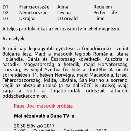
D1
Franciaország
Alma
Requiem
D2
Németország
Levina
Perfect Life
D3
Ukrajna
O.Torvald
Time
A teljes produkciókat az eurovision.tv-n lehet megnézni.
Az esélyek:
A mai nap legnagyobb győztese a fogadóirodák szerint
Bulgária lesz. Majd a második legjobb Románia, utána
Hollandia, Dánia és Észtország következik. Ausztria a
hatodik, Magyarország a hetedik, majd Horvátország,
Írország, és végül Szerbia fér bele a döntőbe. A kiesők
sorrendjében 11. helyen Norvégia, majd Macedónia, Izrael,
Fehéroroszország, Málta, Litvánia, San Marino a sorrend,
végül az abszolút utolsó (a 42 dal közül is utolsó) Svájc
zárja a sort a fogadóirodák oddszait átlagoló
oddschecker.com-on.
Pápai Joci második próbája
Mai néznivaló a Duna TV-n
20:30 Elővízió 2017
21:00 Eurovíziós Dalfesztivál 2017 –