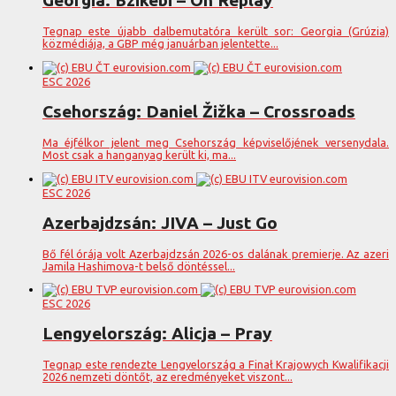
Georgia: Bzikebi – On Replay
Tegnap este újabb dalbemutatóra került sor: Georgia (Grúzia)
közmédiája, a GBP még januárban jelentette...
ESC 2026
Csehország: Daniel Žižka – Crossroads
Ma éjfélkor jelent meg Csehország képviselőjének versenydala.
Most csak a hanganyag került ki, ma...
ESC 2026
Azerbajdzsán: JIVA – Just Go
Bő fél órája volt Azerbajdzsán 2026-os dalának premierje. Az azeri
Jamila Hashimova-t belső döntéssel...
ESC 2026
Lengyelország: Alicja – Pray
Tegnap este rendezte Lengyelország a Finał Krajowych Kwalifikacji
2026 nemzeti döntőt, az eredményeket viszont...