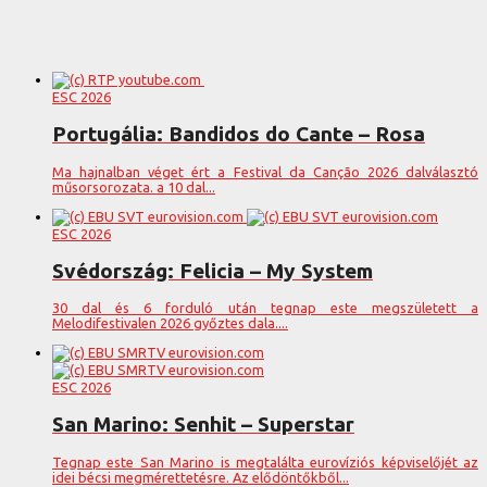
ESC 2026
Portugália: Bandidos do Cante – Rosa
Ma hajnalban véget ért a Festival da Canção 2026 dalválasztó
műsorsorozata. a 10 dal...
ESC 2026
Svédország: Felicia – My System
30 dal és 6 forduló után tegnap este megszületett a
Melodifestivalen 2026 győztes dala....
ESC 2026
San Marino: Senhit – Superstar
Tegnap este San Marino is megtalálta eurovíziós képviselőjét az
idei bécsi megmérettetésre. Az elődöntőkből...