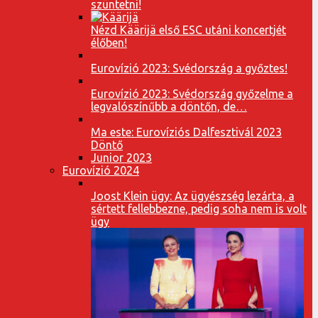
szüntetni!
Nézd Käärijä első ESC utáni koncertjét
élőben!
Eurovízió 2023: Svédország a győztes!
Eurovízió 2023: Svédország győzelme a
legvalószínűbb a döntőn, de…
Ma este: Eurovíziós Dalfesztivál 2023
Döntő
Junior 2023
Eurovízió 2024
Joost Klein ügy: Az ügyészség lezárta, a
sértett fellebbezne, pedig soha nem is volt
ügy