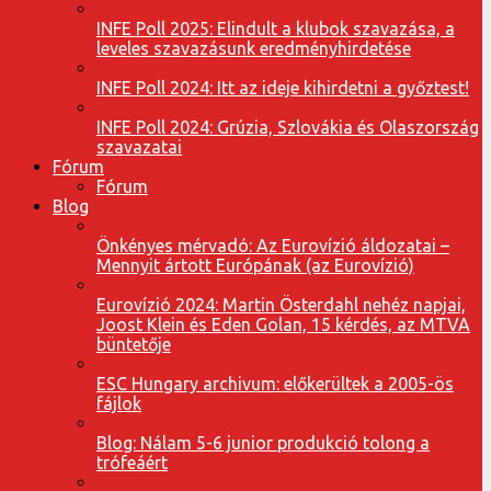
INFE Poll 2025: Elindult a klubok szavazása, a
leveles szavazásunk eredményhirdetése
INFE Poll 2024: Itt az ideje kihirdetni a győztest!
INFE Poll 2024: Grúzia, Szlovákia és Olaszország
szavazatai
Fórum
Fórum
Blog
Önkényes mérvadó: Az Eurovízió áldozatai –
Mennyit ártott Európának (az Eurovízió)
Eurovízió 2024: Martin Österdahl nehéz napjai,
Joost Klein és Eden Golan, 15 kérdés, az MTVA
büntetője
ESC Hungary archivum: előkerültek a 2005-ös
fájlok
Blog: Nálam 5-6 junior produkció tolong a
trófeáért