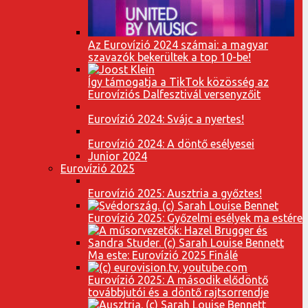
Az Eurovízió 2024 számai: a magyar
szavazók bekerültek a top 10-be!
Így támogatja a TikTok közösség az
Eurovíziós Dalfesztivál versenyzőit
Eurovízió 2024: Svájc a nyertes!
Eurovízió 2024: A döntő esélyesei
Junior 2024
Eurovízió 2025
Eurovízió 2025: Ausztria a győztes!
Eurovízió 2025: Győzelmi esélyek ma estére
Ma este: Eurovízió 2025 Finálé
Eurovízió 2025: A második elődöntő
továbbjutói és a döntő rajtsorrendje