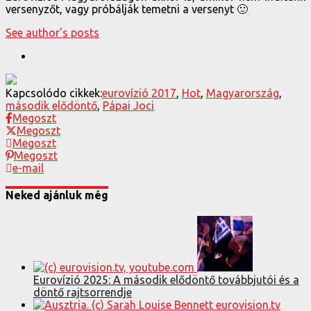
versenyzőt, vagy próbálják temetni a versenyt 🙂
See author's posts
Kapcsolódo cikkek:
eurovízió 2017
,
Hot
,
Magyarország
,
második elődöntő
,
Pápai Joci
Megoszt
Megoszt
Megoszt
Megoszt
e-mail
Neked ajánluk még
Eurovízió 2025: A második elődöntő továbbjutói és a
döntő rajtsorrendje