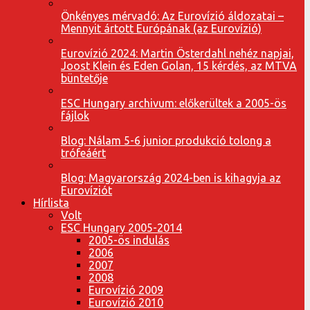
Önkényes mérvadó: Az Eurovízió áldozatai –
Mennyit ártott Európának (az Eurovízió)
Eurovízió 2024: Martin Österdahl nehéz napjai,
Joost Klein és Eden Golan, 15 kérdés, az MTVA
büntetője
ESC Hungary archivum: előkerültek a 2005-ös
fájlok
Blog: Nálam 5-6 junior produkció tolong a
trófeáért
Blog: Magyarország 2024-ben is kihagyja az
Eurovíziót
Hírlista
Volt
ESC Hungary 2005-2014
2005-ös indulás
2006
2007
2008
Eurovízió 2009
Eurovízió 2010