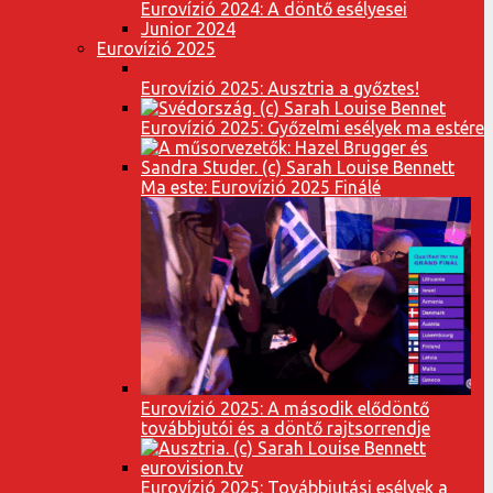
Eurovízió 2024: A döntő esélyesei
Junior 2024
Eurovízió 2025
Eurovízió 2025: Ausztria a győztes!
Eurovízió 2025: Győzelmi esélyek ma estére
Ma este: Eurovízió 2025 Finálé
Eurovízió 2025: A második elődöntő
továbbjutói és a döntő rajtsorrendje
Eurovízió 2025: Továbbjutási esélyek a