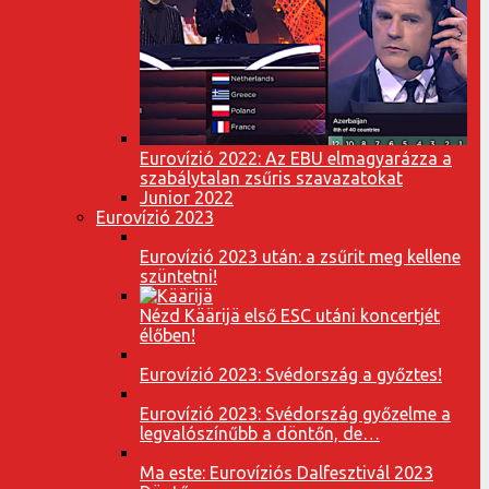
Eurovízió 2022: Az EBU elmagyarázza a
szabálytalan zsűris szavazatokat
Junior 2022
Eurovízió 2023
Eurovízió 2023 után: a zsűrit meg kellene
szüntetni!
Nézd Käärijä első ESC utáni koncertjét
élőben!
Eurovízió 2023: Svédország a győztes!
Eurovízió 2023: Svédország győzelme a
legvalószínűbb a döntőn, de…
Ma este: Eurovíziós Dalfesztivál 2023