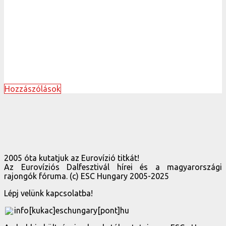
Hozzászólások
2005 óta kutatjuk az Eurovízió titkát!
Az Eurovíziós Dalfesztivál hírei és a magyarországi
rajongók fóruma. (c) ESC Hungary 2005-2025
Lépj velünk kapcsolatba!
info[kukac]eschungary[pont]hu