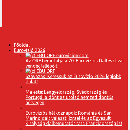
Főoldal
Eurovízió 2026
Az ORF bemutatja a 70. Eurovíziós Dalfesztivál
vendégfellépőit
Szavazás: Keressük az Eurovízió 2026 legjobb
dalát!
Ma este: Lengyelország, Svédország és
Portugália dönt az utolsó nemzeti döntős
hétvégén
Eurovíziós hétköznapok: Románia és San
Marino dalt választ, Izrael és az Egyesült
Királyság dalbemutatót tart. Franciaország is!