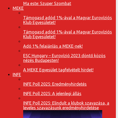
Ma este: Szuper Szombat
MEKE
Támogasd adód 1%-ával a Magyar Eurovíziós
Klub Egyesületet!
Támogasd adód 1%-ával a Magyar Eurovíziós
Klub Egyesületet!
Adó 1% felajánlás a MEKE-nek!
ESC Hungary – Eurovízió 2023 döntő közös
nézés Budapesten!
A MEKE Egyesület tagfelvételt hirdet!
INFE
INFE Poll 2025: Eredményhirdetés
INFE Poll 2025: A jelenlegi állás
INFE Poll 2025: Elindult a klubok szavazása, a
leveles szavazásunk eredményhirdetése