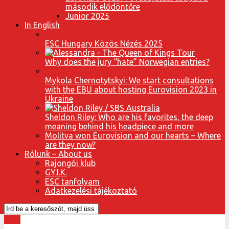
második elődöntőre
Junior 2025
In English
ESC Hungary Közös Nézés 2025
Why does the jury “hate” Norwegian entries?
Mykola Chernotytskyi: We start consultations
with the EBU about hosting Eurovision 2023 in
Ukraine
Sheldon Riley: Who are his favorites, the deep
meaning behind his headpiece and more
Molitva won Eurovision and our hearts – Where
are they now?
Rólunk – About us
Rajongói klub
GY.I.K.
ESC tanfolyam
Adatkezelési tájékoztató
INFE