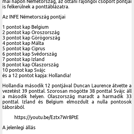
mai napon Németország, az ottani rajongói csoport pontjai
is felkerülnek a ponttáblázatra.
Az INFE Németország pontjai
1 pontot kap Belgium
2 pontot kap Oroszország
3 pontot kap Görögország
4 pontot kap Málta
5 pontot kap Ciprus
6 pontot kap Svédország
7 pontot kap Izland
8 pontot kap Olaszország
10 pontot kap Svájc
és a 12 pontot kapja: Hollandia!
Hollandia második 12 pontjával Duncan Laurence átvette a
vezetést 39 ponttal. Szorosan mögötte 38 ponttal Svájc áll
a második helyen. Olaszország maradt a harmadik 33
ponttal. Izland és Belgium elmozdult a nulla pontosok
táborából.
https://youtu.be/Eztx7Wr8PtE
A jelenlegi állás