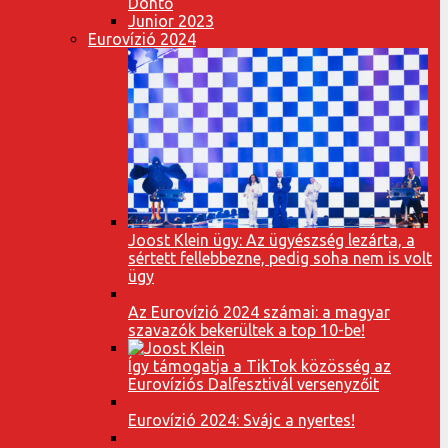
Döntő
Junior 2023
Eurovízió 2024
Joost Klein ügy: Az ügyészség lezárta, a
sértett fellebbezne, pedig soha nem is volt
ügy
Az Eurovízió 2024 számai: a magyar
szavazók bekerültek a top 10-be!
Így támogatja a TikTok közösség az
Eurovíziós Dalfesztivál versenyzőit
Eurovízió 2024: Svájc a nyertes!