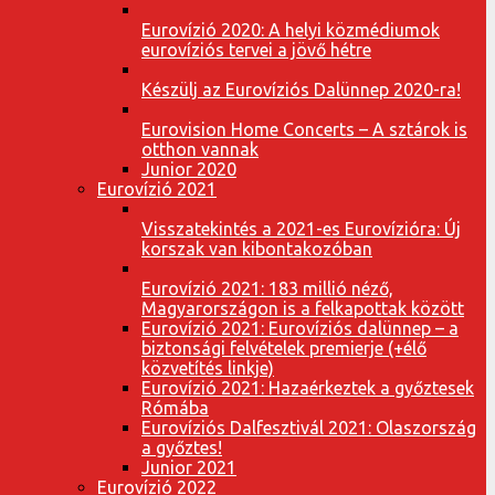
Eurovízió 2020: A helyi közmédiumok
eurovíziós tervei a jövő hétre
Készülj az Eurovíziós Dalünnep 2020-ra!
Eurovision Home Concerts – A sztárok is
otthon vannak
Junior 2020
Eurovízió 2021
Visszatekintés a 2021-es Eurovízióra: Új
korszak van kibontakozóban
Eurovízió 2021: 183 millió néző,
Magyarországon is a felkapottak között
Eurovízió 2021: Eurovíziós dalünnep – a
biztonsági felvételek premierje (+élő
közvetítés linkje)
Eurovízió 2021: Hazaérkeztek a győztesek
Rómába
Eurovíziós Dalfesztivál 2021: Olaszország
a győztes!
Junior 2021
Eurovízió 2022