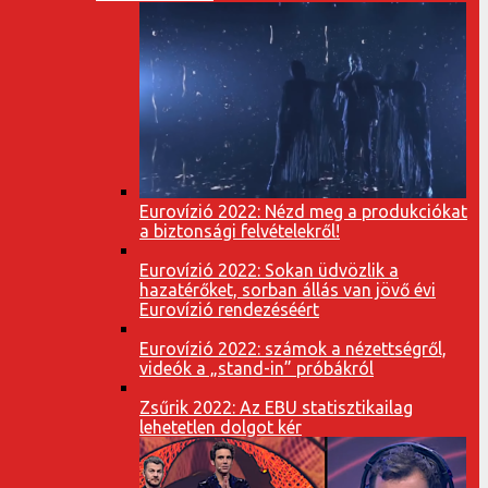
Eurovízió 2022: Nézd meg a produkciókat
a biztonsági felvételekről!
Eurovízió 2022: Sokan üdvözlik a
hazatérőket, sorban állás van jövő évi
Eurovízió rendezéséért
Eurovízió 2022: számok a nézettségről,
videók a „stand-in” próbákról
Zsűrik 2022: Az EBU statisztikailag
lehetetlen dolgot kér