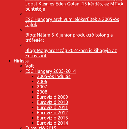
Joost Klein és Eden Golan, 15 kérdés, az MTVA
büntetője
ESC Hungary archivum: előkerültek a 2005-ös
fájlok
Blog: Nálam 5-6 junior produkció tolong a
trófeáért
Blog: Magyarország 2024-ben is kihagyja az
Eurovíziót
Hírlista
Volt
ESC Hungary 2005-2014
2005-ös indulás
2006
2007
2008
Eurovízió 2009
Eurovízió 2010
Eurovízió 2011
Eurovízió 2012
Eurovízió 2013
Eurovízió 2014
Eurovízió 2015