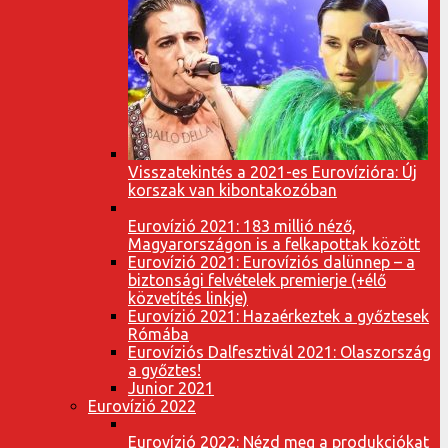
Visszatekintés a 2021-es Eurovízióra: Új
korszak van kibontakozóban
Eurovízió 2021: 183 millió néző,
Magyarországon is a felkapottak között
Eurovízió 2021: Eurovíziós dalünnep – a
biztonsági felvételek premierje (+élő
közvetítés linkje)
Eurovízió 2021: Hazaérkeztek a győztesek
Rómába
Eurovíziós Dalfesztivál 2021: Olaszország
a győztes!
Junior 2021
Eurovízió 2022
Eurovízió 2022: Nézd meg a produkciókat