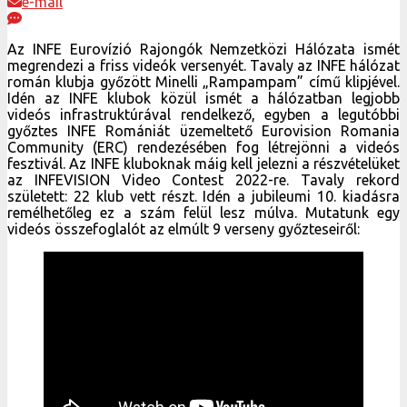
e-mail
Az INFE Eurovízió Rajongók Nemzetközi Hálózata ismét
megrendezi a friss videók versenyét. Tavaly az INFE hálózat
román klubja győzött Minelli „Rampampam” című klipjével.
Idén az INFE klubok közül ismét a hálózatban legjobb
videós infrastruktúrával rendelkező, egyben a legutóbbi
győztes INFE Romániát üzemeltető Eurovision Romania
Community (ERC) rendezésében fog létrejönni a videós
fesztivál. Az INFE kluboknak máig kell jelezni a részvételüket
az INFEVISION Video Contest 2022-re. Tavaly rekord
született: 22 klub vett részt. Idén a jubileumi 10. kiadásra
remélhetőleg ez a szám felül lesz múlva. Mutatunk egy
videós összefoglalót az elmúlt 9 verseny győzteseiről: