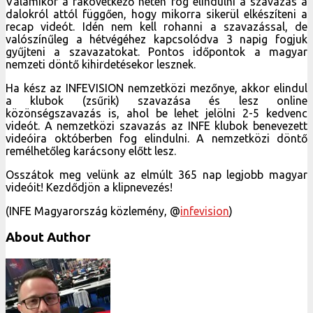
Valamikor a rákövetkező héten fog elindulni a szavazás a
dalokról attól függően, hogy mikorra sikerül elkészíteni a
recap videót. Idén nem kell rohanni a szavazással, de
valószínűleg a hétvégéhez kapcsolódva 3 napig fogjuk
gyűjteni a szavazatokat. Pontos időpontok a magyar
nemzeti döntő kihirdetésekor lesznek.
Ha kész az INFEVISION nemzetközi mezőnye, akkor elindul
a klubok (zsűrik) szavazása és lesz online
közönségszavazás is, ahol be lehet jelölni 2-5 kedvenc
videót. A nemzetközi szavazás az INFE klubok benevezett
videóira októberben fog elindulni. A nemzetközi döntő
remélhetőleg karácsony előtt lesz.
Osszátok meg velünk az elmúlt 365 nap legjobb magyar
videóit! Kezdődjön a klipnevezés!
(INFE Magyarország közlemény, @
infevision
)
About Author