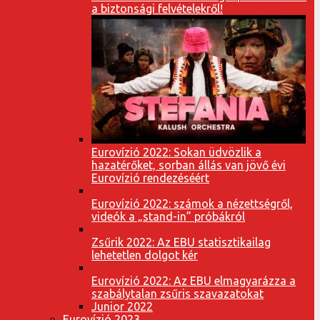
a biztonsági felvételekről!
Eurovízió 2022: Sokan üdvözlik a
hazatérőket, sorban állás van jövő évi
Eurovízió rendezéséért
Eurovízió 2022: számok a nézettségről,
videók a „stand-in” próbákról
Zsűrik 2022: Az EBU statisztikailag
lehetetlen dolgot kér
Eurovízió 2022: Az EBU elmagyarázza a
szabálytalan zsűris szavazatokat
Junior 2022
Eurovízió 2023