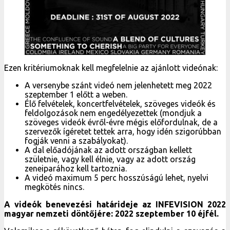
Ezen kritériumoknak kell megfelelnie az ajánlott videónak:
A versenybe szánt videó nem jelenhetett meg 2022
szeptember 1 előtt a weben.
Élő felvételek, koncertfelvételek, szöveges videók és
feldolgozások nem engedélyezettek (mondjuk a
szöveges videók évről-évre mégis előfordulnak, de a
szervezők ígéretet tettek arra, hogy idén szigorúbban
fogják venni a szabályokat).
A dal előadójának az adott országban kellett
születnie, vagy kell élnie, vagy az adott ország
zeneiparához kell tartoznia.
A videó maximum 5 perc hosszúságú lehet, nyelvi
megkötés nincs.
A videók benevezési határideje az INFEVISION 2022
magyar nemzeti döntőjére: 2022 szeptember 10 éjfél.