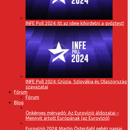
INFE Poll 2024: Itt az ideje kihirdetni a győztest!
INFE Poll 2024: Grúzia, Szlovákia és Olaszország
szavazatai
Fórum
Fórum
Blog
Önkényes mérvadó: Az Eurovízió áldozatai –
Mennyit ártott Európának (az Eurovízió)
Eurovízió 2024: Martin Österdahl nehéz napjai,