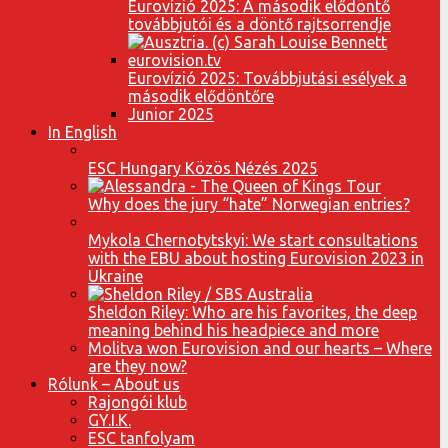
Eurovízió 2025: A második elődöntő
továbbjutói és a döntő rajtsorrendje
Eurovízió 2025: Továbbjutási esélyek a
második elődöntőre
Junior 2025
In English
ESC Hungary Közös Nézés 2025
Why does the jury “hate” Norwegian entries?
Mykola Chernotytskyi: We start consultations
with the EBU about hosting Eurovision 2023 in
Ukraine
Sheldon Riley: Who are his favorites, the deep
meaning behind his headpiece and more
Molitva won Eurovision and our hearts – Where
are they now?
Rólunk – About us
Rajongói klub
GY.I.K.
ESC tanfolyam