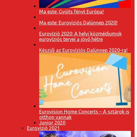
Ma este: Gyújts fényt Európa!
Ma este: Eurovíziós Dalünnep 2020!
Eurovízió 2020: A helyi közmédiumok
eurovíziós tervei a jövő hétre
Készülj az Eurovíziós Dalünnep 2020-ra!
Eurovision Home Concerts – A sztárok is
otthon vannak
Junior 2020
Eurovízió 2021