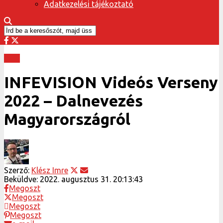
Adatkezelési tájékoztató
INFE
INFEVISION Videós Verseny
2022 – Dalnevezés
Magyarországról
Szerző:
Klész Imre
Beküldve:
2022. augusztus 31. 20:13:43
Megoszt
Megoszt
Megoszt
Megoszt