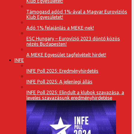
Klub Egyesületet!
Támogasd adód 1%-ával a Magyar Eurovíziós
Klub Egyesületet!
Adó 1% felajánlás a MEKE-nek!
ESC Hungary – Eurovízió 2023 döntő közös
nézés Budapesten!
A MEKE Egyesület tagfelvételt hirdet!
INFE
INFE Poll 2025: Eredményhirdetés
INFE Poll 2025: A jelenlegi állás
INFE Poll 2025: Elindult a klubok szavazása, a
leveles szavazásunk eredményhirdetése