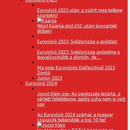
Eurovízió 2023 után: a zsűrit meg kellene
szüntetni!
Nézd Käärijä első ESC utáni koncertjét
élőben!
Eurovízió 2023: Svédország a győztes!
Eurovízió 2023: Svédország győzelme a
legvalószínűbb a döntőn, de…
Ma este: Eurovíziós Dalfesztivál 2023
Döntő
Junior 2023
Eurovízió 2024
Joost Klein ügy: Az ügyészség lezárta, a
sértett fellebbezne, pedig soha nem is volt
ügy
Az Eurovízió 2024 számai: a magyar
szavazók bekerültek a top 10-be!