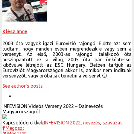
Klész Imre
2003 óta vagyok igazi Eurovízió rajongó. Előtte azt sem
tudtam, hogy minden évben megrendezik-e vagy sem a
versenyt. Az első, 2003-as rajongói találkozó óta
beszippantott ez a világ, 2005 óta pár önkéntessel
kibővülve létrejött az ESC Hungary. Életben tartjuk az
Eurovíziót Magyarországon akkor is, amikor nem indítunk
versenyzőt, vagy próbálják temetni a versenyt 🙂
See author's posts
INFEVISION Videós Verseny 2022 – Dalnevezés
Magyarországról
Kapcsolódo cikkek:
INFEVISION 2022
,
nevezés
,
szavazás
Megoszt
Megoszt