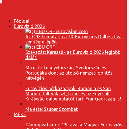
Főoldal
Eurovízió 2026
Az ORF bemutatja a 70. Eurovíziós Dalfesztivál
vendégfellépőit
Szavazás: Keressük az Eurovízió 2026 legjobb
dalát!
Ma este: Lengyelország, Svédország és
Portugália dönt az utolsó nemzeti döntős
hétvégén
Eurovíziós hétköznapok: Románia és San
Marino dalt választ, Izrael és az Egyesült
Királyság dalbemutatót tart. Franciaország is!
Ma este: Szuper Szombat
MEKE
Támogasd adód 1%-ával a Magyar Eurovíziós