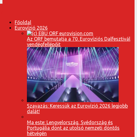
Főoldal
Eurovízió 2026
Az ORF bemutatja a 70. Eurovíziós Dalfesztivál
vendégfellépőit
Szavazás: Keressük az Eurovízió 2026 legjobb
dalát!
Ma este: Lengyelország, Svédország és
Portugália dönt az utolsó nemzeti döntős
hétvégén