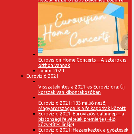
Eurovision Home Concerts – A sztárok is
otthon vannak
Junior 2020
Eurovízió 2021
Visszatekintés a 2021-es Eurovízióra: Új
korszak van kibontakozóban
Eurovízió 2021: 183 millió néző,
Magyarországon is a felkapottak között
Eurovízió 2021: Eurovíziós dalünnep – a
biztonsági felvételek premierje (+élő
közvetítés linkje)
Eurovízió 2021: Hazaérkeztek a győztesek