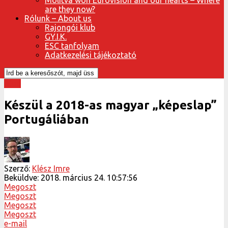
are they now?
Rólunk – About us
Rajongói klub
GY.I.K.
ESC tanfolyam
Adatkezelési tájékoztató
Blog
Készül a 2018-as magyar „képeslap”
Portugáliában
Szerző:
Klész Imre
Beküldve:
2018. március 24. 10:57:56
Megoszt
Megoszt
Megoszt
Megoszt
e-mail