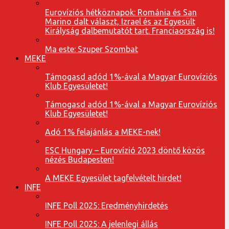
Eurovíziós hétköznapok: Románia és San
Marino dalt választ, Izrael és az Egyesült
Királyság dalbemutatót tart. Franciaország is!
Ma este: Szuper Szombat
MEKE
Támogasd adód 1%-ával a Magyar Eurovíziós
Klub Egyesületet!
Támogasd adód 1%-ával a Magyar Eurovíziós
Klub Egyesületet!
Adó 1% felajánlás a MEKE-nek!
ESC Hungary – Eurovízió 2023 döntő közös
nézés Budapesten!
A MEKE Egyesület tagfelvételt hirdet!
INFE
INFE Poll 2025: Eredményhirdetés
INFE Poll 2025: A jelenlegi állás