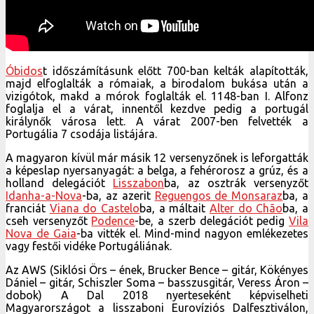
Óbidos
t időszámításunk előtt 700-ban kelták alapították,
majd elfoglalták a rómaiak, a birodalom bukása után a
vizigótok, makd a mórok foglalták el. 1148-ban I. Alfonz
foglalja el a várat, innentől kezdve pedig a portugál
királynők városa lett. A várat 2007-ben felvették a
Portugália 7 csodája listájára.
A magyaron kívül már másik 12 versenyzőnek is leforgatták
a képeslap nyersanyagát: a belga, a fehérorosz a grúz, és a
holland delegációt
Lisszabon
ba, az osztrák versenyzőt
Idanha-a-Nova
-ba, az azerit
Reguengos de Monsaraz
ba, a
franciát
Viana do Castelo
ba, a máltait
Alter do Chão
ba, a
cseh versenyzőt
Podence
-be, a szerb delegációt pedig
Vila
Nova de Gaia
-ba vitték el. Mind-mind nagyon emlékezetes
vagy festői vidéke Portugáliának.
Az AWS (Siklósi Örs – ének, Brucker Bence – gitár, Kökényes
Dániel – gitár, Schiszler Soma – basszusgitár, Veress Áron –
dobok) A Dal 2018 nyerteseként képviselheti
Magyarországot a lisszaboni Eurovíziós Dalfesztiválon,