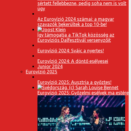
sértett fellebbezne, pedig soha nem is volt
ügy
Az Eurovízió 2024 számai: a magyar
szavazók bekerültek a top 10-be!
Így támogatja a TikTok közösség az
Eurovíziós Dalfesztivál versenyzőit
Eurovízió 2024: Svájc a nyertes!
Eurovízió 2024: A döntő esélyesei
Junior 2024
Eurovízió 2025
Eurovízió 2025: Ausztria a győztes!
Eurovízió 2025: Győzelmi esélyek ma estére