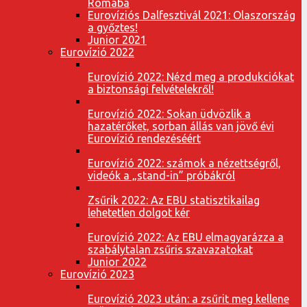
Rómába
Eurovíziós Dalfesztivál 2021: Olaszország
a győztes!
Junior 2021
Eurovízió 2022
Eurovízió 2022: Nézd meg a produkciókat
a biztonsági felvételekről!
Eurovízió 2022: Sokan üdvözlik a
hazatérőket, sorban állás van jövő évi
Eurovízió rendezéséért
Eurovízió 2022: számok a nézettségről,
videók a „stand-in” próbákról
Zsűrik 2022: Az EBU statisztikailag
lehetetlen dolgot kér
Eurovízió 2022: Az EBU elmagyarázza a
szabálytalan zsűris szavazatokat
Junior 2022
Eurovízió 2023
Eurovízió 2023 után: a zsűrit meg kellene