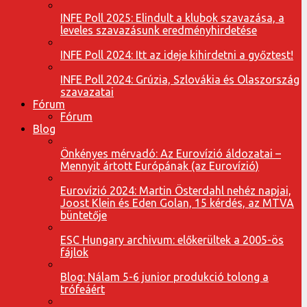
INFE Poll 2025: Elindult a klubok szavazása, a
leveles szavazásunk eredményhirdetése
INFE Poll 2024: Itt az ideje kihirdetni a győztest!
INFE Poll 2024: Grúzia, Szlovákia és Olaszország
szavazatai
Fórum
Fórum
Blog
Önkényes mérvadó: Az Eurovízió áldozatai –
Mennyit ártott Európának (az Eurovízió)
Eurovízió 2024: Martin Österdahl nehéz napjai,
Joost Klein és Eden Golan, 15 kérdés, az MTVA
büntetője
ESC Hungary archivum: előkerültek a 2005-ös
fájlok
Blog: Nálam 5-6 junior produkció tolong a
trófeáért