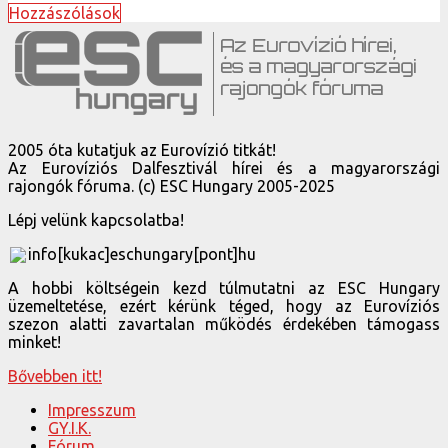
Hozzászólások
2005 óta kutatjuk az Eurovízió titkát!
Az Eurovíziós Dalfesztivál hírei és a magyarországi
rajongók fóruma. (c) ESC Hungary 2005-2025
Lépj velünk kapcsolatba!
info[kukac]eschungary[pont]hu
A hobbi költségein kezd túlmutatni az ESC Hungary
üzemeltetése, ezért kérünk téged, hogy az Eurovíziós
szezon alatti zavartalan működés érdekében támogass
minket!
Bővebben itt!
Impresszum
GY.I.K.
Fórum