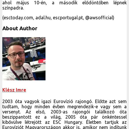
ahol május 10-én, a második elődöntőben lépnek
színpadra.
(esctoday.com, adal.hu, escportugal.pt, @awsofficial)
About Author
Klész Imre
2003 óta vagyok igazi Eurovízió rajongó. Előtte azt sem
tudtam, hogy minden évben megrendezik-e vagy sem a
versenyt. Az első, 2003-as rajongói találkozó óta
beszippantott ez a világ, 2005 óta pár önkéntessel
kibővülve létrejött az ESC Hungary. Életben tartjuk az
Eurovíziót Magyarországon akkor is, amikor nem indítunk