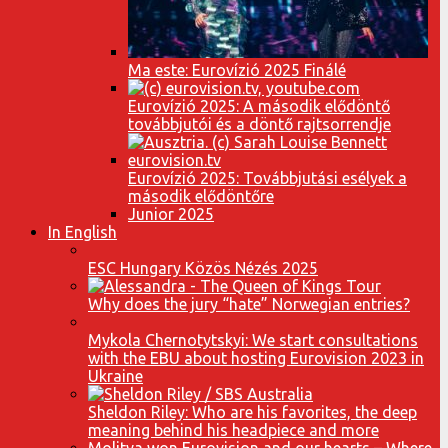
Ma este: Eurovízió 2025 Finálé
Eurovízió 2025: A második elődöntő
továbbjutói és a döntő rajtsorrendje
Eurovízió 2025: Továbbjutási esélyek a
második elődöntőre
Junior 2025
In English
ESC Hungary Közös Nézés 2025
Why does the jury “hate” Norwegian entries?
Mykola Chernotytskyi: We start consultations
with the EBU about hosting Eurovision 2023 in
Ukraine
Sheldon Riley: Who are his favorites, the deep
meaning behind his headpiece and more
Molitva won Eurovision and our hearts – Where