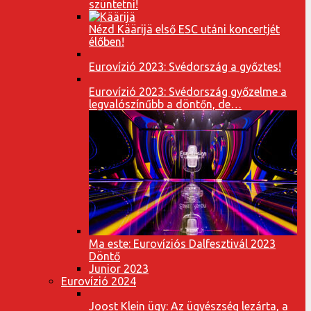
szüntetni!
Nézd Käärijä első ESC utáni koncertjét
élőben!
Eurovízió 2023: Svédország a győztes!
Eurovízió 2023: Svédország győzelme a
legvalószínűbb a döntőn, de…
Ma este: Eurovíziós Dalfesztivál 2023
Döntő
Junior 2023
Eurovízió 2024
Joost Klein ügy: Az ügyészség lezárta, a