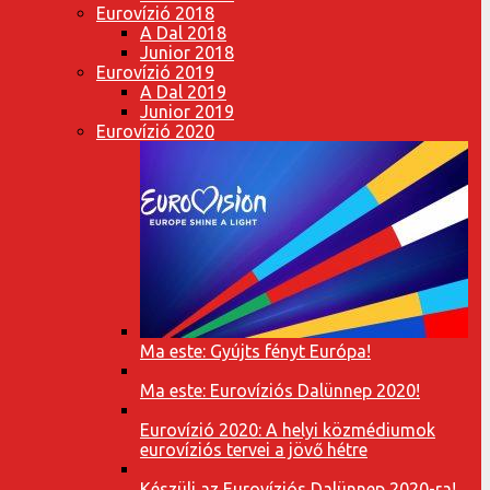
Eurovízió 2018
A Dal 2018
Junior 2018
Eurovízió 2019
A Dal 2019
Junior 2019
Eurovízió 2020
Ma este: Gyújts fényt Európa!
Ma este: Eurovíziós Dalünnep 2020!
Eurovízió 2020: A helyi közmédiumok
eurovíziós tervei a jövő hétre
Készülj az Eurovíziós Dalünnep 2020-ra!