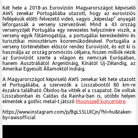
Két hete a 2018-as Eurovízión Magyarországot képviselő
AWS zenekar Portugáliába utazott, hogy az eurovíziós
fellépésük előtti felvezető videó, vagyis „képeslap” anyagát
leforgassák a verseny szervezőivel. Mind a 43 ország
versenyzőjét Portugália egy nevezetes helyszínére viszik, a
verseny egyik főtámogatója, a portugáliai kereskedelmi és
turisztikai minisztérium közreműködésével. Portugália a
verseny történetében először rendez Eurovíziót, és ezt ki is
használja az ország promóciós céljaira, hiszen milliók nézik
az Eurovíziót szerte a világon és nemcsak Európában,
hanem Ausztráliától Argentínáig, Kínától Új-Zélandig, az
Amerikai Egyesült Államoktól Indiáig.
A Magyarországot képviselő AWS zenekar két hete utazott
el Portugáliába, a szervezők a Lisszabontól 80 km-re
északra található Óbidos-ba vitték el a csapatot. De voltak
Lisszabonban és Caldas da Rainha-ban is, utóbbi helyen
elmentek a gothic metal-t játszó
Moonspell koncertjére
.
https://www.instagram.com/p/BgL55LUlCjn/?hl=hu&taken-
by=awsofficial