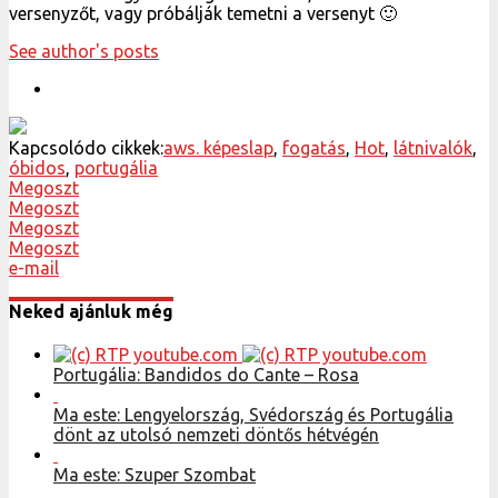
versenyzőt, vagy próbálják temetni a versenyt 🙂
See author's posts
Kapcsolódo cikkek:
aws. képeslap
,
fogatás
,
Hot
,
látnivalók
,
óbidos
,
portugália
Megoszt
Megoszt
Megoszt
Megoszt
e-mail
Neked ajánluk még
Portugália: Bandidos do Cante – Rosa
Ma este: Lengyelország, Svédország és Portugália
dönt az utolsó nemzeti döntős hétvégén
Ma este: Szuper Szombat