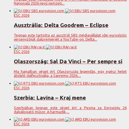
Națională 2026 nevű nemzeti...
ESC 2026
Ausztrália: Delta Goodrem – Eclipse
Tegnap este tartotta az ausztrál SBS médiavállalat idei eurovíziós
versenyzőjük dalpremierjét a YouTube-on. Delta...
ESC 2026
Olaszország: Sal Da Vinci – Per sempre sì
Ma hajnalban véget ért Olaszország legendás, egy egész hetet
átölelő dalfesztiválja, a Sanremo 2026....
ESC 2026
Szerbia: Lavina – Kraj mene
Szerbiában tegnap este véget ért a Pesma za Evroviziju 26
dalválogató műsor. A harmadik,...
ESC 2026