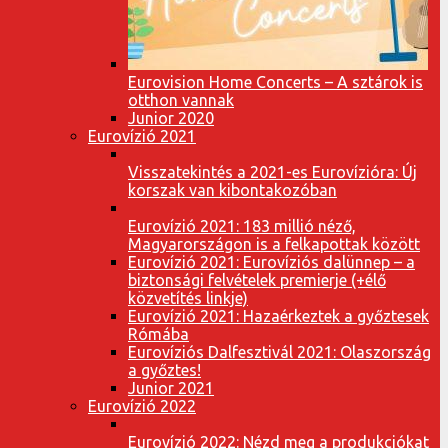
Eurovision Home Concerts – A sztárok is
otthon vannak
Junior 2020
Eurovízió 2021
Visszatekintés a 2021-es Eurovízióra: Új
korszak van kibontakozóban
Eurovízió 2021: 183 millió néző,
Magyarországon is a felkapottak között
Eurovízió 2021: Eurovíziós dalünnep – a
biztonsági felvételek premierje (+élő
közvetítés linkje)
Eurovízió 2021: Hazaérkeztek a győztesek
Rómába
Eurovíziós Dalfesztivál 2021: Olaszország
a győztes!
Junior 2021
Eurovízió 2022
Eurovízió 2022: Nézd meg a produkciókat