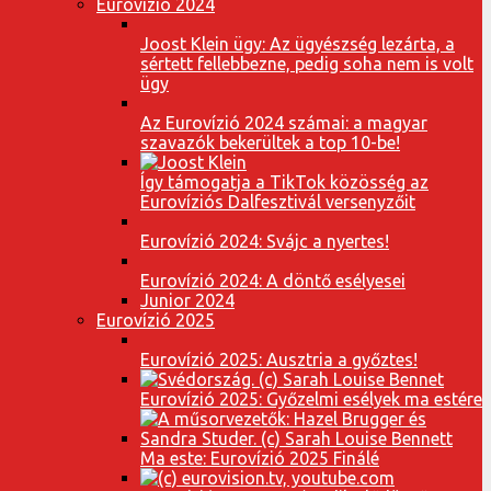
Eurovízió 2024
Joost Klein ügy: Az ügyészség lezárta, a
sértett fellebbezne, pedig soha nem is volt
ügy
Az Eurovízió 2024 számai: a magyar
szavazók bekerültek a top 10-be!
Így támogatja a TikTok közösség az
Eurovíziós Dalfesztivál versenyzőit
Eurovízió 2024: Svájc a nyertes!
Eurovízió 2024: A döntő esélyesei
Junior 2024
Eurovízió 2025
Eurovízió 2025: Ausztria a győztes!
Eurovízió 2025: Győzelmi esélyek ma estére
Ma este: Eurovízió 2025 Finálé