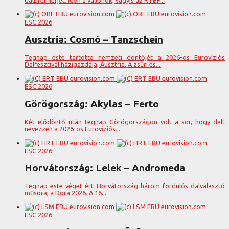
dalpremierjét. Idén a vallonok, vagyis az RTBF...
ESC 2026
Ausztria: Cosmó – Tanzschein
Tegnap este tartotta nemzeti döntőjét a 2026-os Eurovíziós
Dalfesztivál házigazdája, Ausztria. A zsűri és...
ESC 2026
Görögország: Akylas – Ferto
Két elődöntő után tegnap Görögországon volt a sor, hogy dalt
nevezzen a 2026-os Eurovíziós...
ESC 2026
Horvátország: Lelek – Andromeda
Tegnap este véget ért Horvátország három fordulós dalválasztó
műsora, a Dora 2026. A 16...
ESC 2026