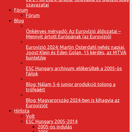
szavazatai
Fórum
Fórum
Blog
Önkényes mérvadó: Az Eurovízió áldozatai –
Mennyit ártott Európának (az Eurovízió)
Eurovízió 2024: Martin Österdahl nehéz napjai,
Joost Klein és Eden Golan, 15 kérdés, az MTVA
büntetője
ESC Hungary archivum: előkerültek a 2005-ös
fájlok
Blog: Nálam 5-6 junior produkció tolong a
trófeáért
Blog: Magyarország 2024-ben is kihagyja az
Eurovíziót
Hírlista
Volt
ESC Hungary 2005-2014
2005-ös indulás
2006