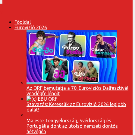
Főoldal
Eurovízió 2026
Az ORF bemutatja a 70. Eurovíziós Dalfesztivál
vendégfellépőit
Szavazás: Keressük az Eurovízió 2026 legjobb
dalát!
Ma este: Lengyelország, Svédország és
Portugália dönt az utolsó nemzeti döntős
hétvégén