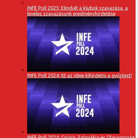
INFE Poll 2025: Elindult a klubok szavazása, a
leveles szavazásunk eredményhirdetése
INFE Poll 2024: Itt az ideje kihirdetni a győztest!
INFE Poll 2024: Grúzia, Szlovákia és Olaszország