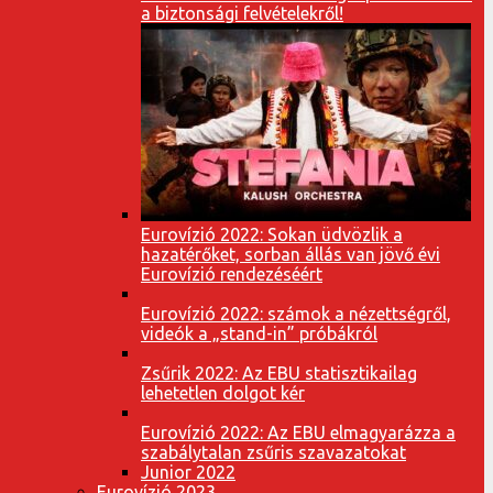
a biztonsági felvételekről!
Eurovízió 2022: Sokan üdvözlik a
hazatérőket, sorban állás van jövő évi
Eurovízió rendezéséért
Eurovízió 2022: számok a nézettségről,
videók a „stand-in” próbákról
Zsűrik 2022: Az EBU statisztikailag
lehetetlen dolgot kér
Eurovízió 2022: Az EBU elmagyarázza a
szabálytalan zsűris szavazatokat
Junior 2022
Eurovízió 2023