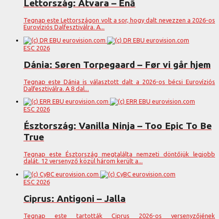
Lettország: Atvara – Ēnā
Tegnap este Lettországon volt a sor, hogy dalt nevezzen a 2026-os
Eurovíziós Dalfesztiválra. A...
ESC 2026
Dánia: Søren Torpegaard – Før vi går hjem
Tegnap este Dánia is választott dalt a 2026-os bécsi Eurovíziós
Dalfesztiválra. A 8 dal...
ESC 2026
Észtország: Vanilla Ninja – Too Epic To Be
True
Tegnap este Észtország megtalálta nemzeti döntőjük legjobb
dalát. 12 versenyző közül három került a...
ESC 2026
Ciprus: Antigoni – Jalla
Tegnap este tartották Ciprus 2026-os versenyzőjének