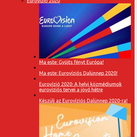
Eurovízió 2020
Ma este: Gyújts fényt Európa!
Ma este: Eurovíziós Dalünnep 2020!
Eurovízió 2020: A helyi közmédiumok
eurovíziós tervei a jövő hétre
Készülj az Eurovíziós Dalünnep 2020-ra!