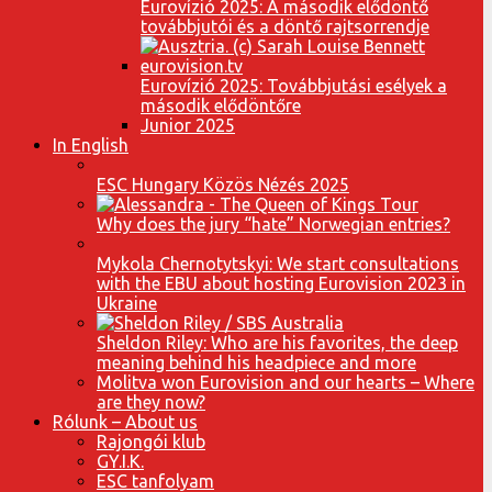
Eurovízió 2025: A második elődöntő
továbbjutói és a döntő rajtsorrendje
Eurovízió 2025: Továbbjutási esélyek a
második elődöntőre
Junior 2025
In English
ESC Hungary Közös Nézés 2025
Why does the jury “hate” Norwegian entries?
Mykola Chernotytskyi: We start consultations
with the EBU about hosting Eurovision 2023 in
Ukraine
Sheldon Riley: Who are his favorites, the deep
meaning behind his headpiece and more
Molitva won Eurovision and our hearts – Where
are they now?
Rólunk – About us
Rajongói klub
GY.I.K.
ESC tanfolyam