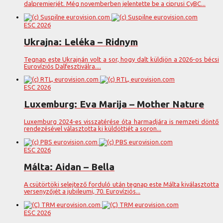
dalpremierjét. Még novemberben jelentette be a ciprusi CyBC...
ESC 2026
Ukrajna: Leléka – Ridnym
Tegnap este Ukrajnán volt a sor, hogy dalt küldjön a 2026-os bécsi
Eurovíziós Dalfesztiválra....
ESC 2026
Luxemburg: Eva Marija – Mother Nature
Luxemburg 2024-es visszatérése óta harmadjára is nemzeti döntő
rendezésével választotta ki küldöttjét a soron...
ESC 2026
Málta: Aidan – Bella
A csütörtöki selejtező forduló után tegnap este Málta kiválasztotta
versenyzőjét a jubileumi, 70. Eurovíziós...
ESC 2026