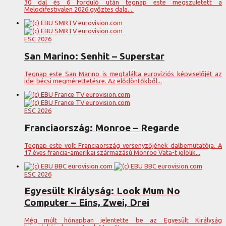
30 dal és 6 forduló után tegnap este megszületett a
Melodifestivalen 2026 győztes dala....
ESC 2026
San Marino: Senhit – Superstar
Tegnap este San Marino is megtalálta eurovíziós képviselőjét az
idei bécsi megmérettetésre. Az elődöntőkből...
ESC 2026
Franciaország: Monroe – Regarde
Tegnap este volt Franciaország versenyzőjének dalbemutatója. A
17 éves francia-amerikai származású Monroe Vata-t jelölik...
ESC 2026
Egyesült Királyság: Look Mum No
Computer – Eins, Zwei, Drei
Még múlt hónapban jelentette be az Egyesült Királyság