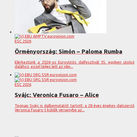
ESC 2026
Örményország: Simón – Paloma Rumba
Elérkeztünk a 2026-os Eurovíziós dalfesztivál 35. egyben utolsó
dalához, ezzel teljes lett az idei...
ESC 2026
Svájc: Veronica Fusaro – Alice
Tegnap Svájc is dalbemutatót tartott: a 28 éves énekes-dalszerző
Veronica Fusaro-t küldik versenybe az...