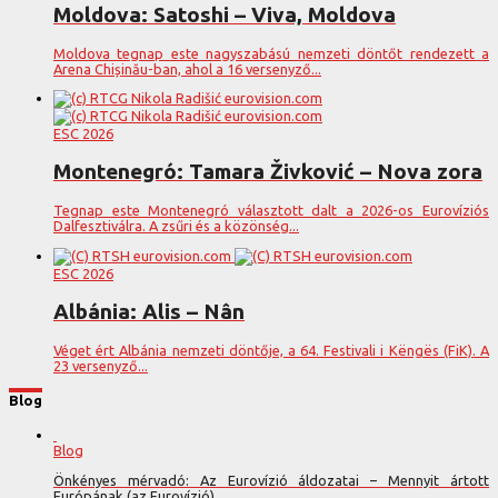
Moldova: Satoshi – Viva, Moldova
Moldova tegnap este nagyszabású nemzeti döntőt rendezett a
Arena Chișinău-ban, ahol a 16 versenyző...
ESC 2026
Montenegró: Tamara Živković – Nova zora
Tegnap este Montenegró választott dalt a 2026-os Eurovíziós
Dalfesztiválra. A zsűri és a közönség...
ESC 2026
Albánia: Alis – Nân
Véget ért Albánia nemzeti döntője, a 64. Festivali i Këngës (FiK). A
23 versenyző...
Blog
Blog
Önkényes mérvadó: Az Eurovízió áldozatai – Mennyit ártott
Európának (az Eurovízió)