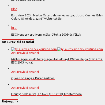
Blog
Eurovízió 2024: Martin Österdahl nehéz napjai, Joost Klein és Eden
Golan, 15 kérdés, az MTVA büntetője
Blog
ESC Hungary archivum: előkerültek a 2005-ös fájlok
Az Eurovízió sztárjai
Az Eurovízió sztárjai
Méltósággal viselt betegsége után elhunyt Wéber Helga (ESC 2012,
ESC 2013; vokál)
Az Eurovízió sztárjai
Queen of Kings a Dürer Kertben
Az Eurovízió sztárjai
Elhunyt Siklósi Örs, az AWS (ESC 2018) frontembere
Rajongunk