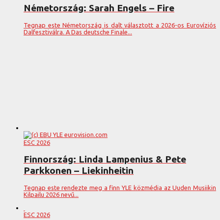
Németország: Sarah Engels – Fire
Tegnap este Németország is dalt választott a 2026-os Eurovíziós
Dalfesztiválra. A Das deutsche Finale...
ESC 2026
Finnország: Linda Lampenius & Pete
Parkkonen – Liekinheitin
Tegnap este rendezte meg a finn YLE közmédia az Uuden Musiikin
Kilpailu 2026 nevű...
ESC 2026