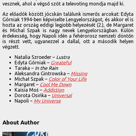
vesznek, ahol a végső szót a televoting mondja majd ki.
Az előadók között jócskán találunk ismerős arcokat: Edyta
Górniak 1994-ben képviselte Lengyelországot, és akkor el is
hozta az ország eddigi legjobb helyezését (2.), de Margaret
és Michal Szpak is nagy nevek Lengyelországban. Külön
érdekesség, hogy Napoli idén a fehérorosz nemzeti döntőn
is részt vett, ugyanezzel a dallal, ott a második helyen
végzett.
Natalia Szroeder –
Lustra
Edyta Górniak –
Greateful
Taraka –
In the Rain
Aleksandra Gintrowska –
Missing
Michał Szpak –
Color of Your Life
Margaret –
Cool Me Down
Kaisia Moś –
Addiction
Dorota Osińka –
Universal
Napoli –
My Universe
About Author