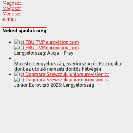
Megoszt
Megoszt
Megoszt
e-mail
Neked ajánluk még
Lengyelország: Alicja – Pray
Ma este: Lengyelország, Svédország és Portugália
dönt az utolsó nemzeti döntős hétvégén
Junior Eurovízió 2025: Lengyelország