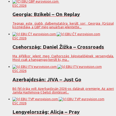
ESC 2026
Georgia: Bzikebi – On Replay
Tegnap este újabb dalbemutatóra került sor: Georgia (Grúzia)
közmédiája, a GBP még januárban jelentette...
ESC 2026
Csehország: Daniel Žižka – Crossroads
Ma éjfélkor jelent meg Csehország képviselőjének versenydala.
Most csak a hanganyag került ki, ma...
ESC 2026
Azerbajdzsán: JIVA – Just Go
Bő fél órája volt Azerbajdzsán 2026-os dalának premierje. Az azeri
Jamila Hashimova-t belső döntéssel...
ESC 2026
Lengyelország: Alicja – Pray