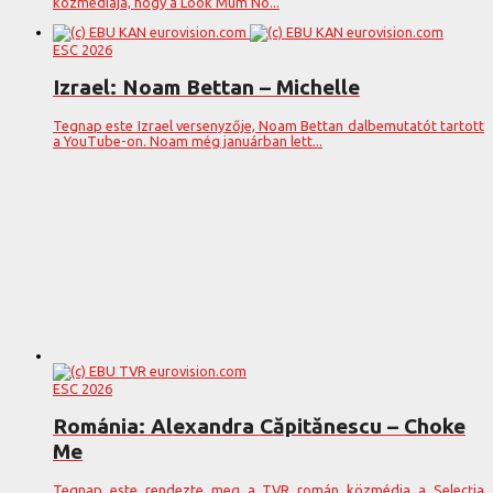
közmédiája, hogy a Look Mum No...
ESC 2026
Izrael: Noam Bettan – Michelle
Tegnap este Izrael versenyzője, Noam Bettan dalbemutatót tartott
a YouTube-on. Noam még januárban lett...
ESC 2026
Románia: Alexandra Căpitănescu – Choke
Me
Tegnap este rendezte meg a TVR román közmédia a Selecția