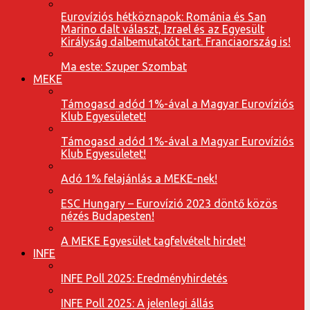
Eurovíziós hétköznapok: Románia és San
Marino dalt választ, Izrael és az Egyesült
Királyság dalbemutatót tart. Franciaország is!
Ma este: Szuper Szombat
MEKE
Támogasd adód 1%-ával a Magyar Eurovíziós
Klub Egyesületet!
Támogasd adód 1%-ával a Magyar Eurovíziós
Klub Egyesületet!
Adó 1% felajánlás a MEKE-nek!
ESC Hungary – Eurovízió 2023 döntő közös
nézés Budapesten!
A MEKE Egyesület tagfelvételt hirdet!
INFE
INFE Poll 2025: Eredményhirdetés
INFE Poll 2025: A jelenlegi állás