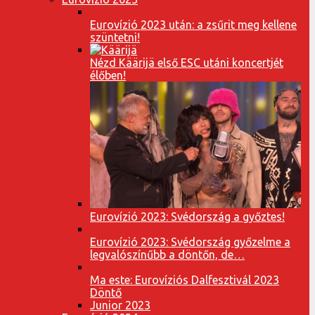
Eurovízió 2023 után: a zsűrit meg kellene
szüntetni!
Nézd Käärijä első ESC utáni koncertjét
élőben!
Eurovízió 2023: Svédország a győztes!
Eurovízió 2023: Svédország győzelme a
legvalószínűbb a döntőn, de…
Ma este: Eurovíziós Dalfesztivál 2023
Döntő
Junior 2023