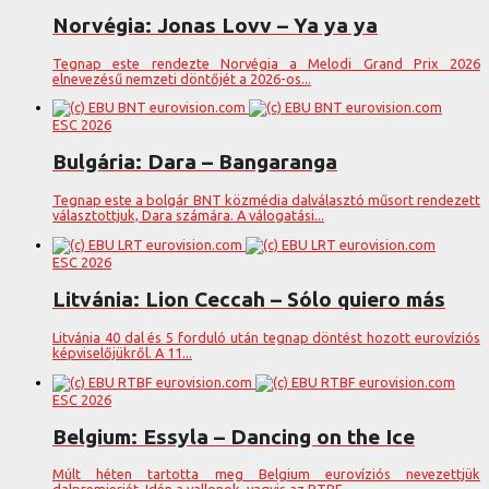
Norvégia: Jonas Lovv – Ya ya ya
Tegnap este rendezte Norvégia a Melodi Grand Prix 2026
elnevezésű nemzeti döntőjét a 2026-os...
ESC 2026
Bulgária: Dara – Bangaranga
Tegnap este a bolgár BNT közmédia dalválasztó műsort rendezett
választottjuk, Dara számára. A válogatási...
ESC 2026
Litvánia: Lion Ceccah – Sólo quiero más
Litvánia 40 dal és 5 forduló után tegnap döntést hozott eurovíziós
képviselőjükről. A 11...
ESC 2026
Belgium: Essyla – Dancing on the Ice
Múlt héten tartotta meg Belgium eurovíziós nevezettjük