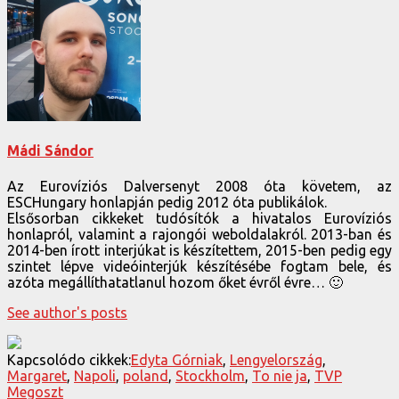
Mádi Sándor
Az Eurovíziós Dalversenyt 2008 óta követem, az
ESCHungary honlapján pedig 2012 óta publikálok.
Elsősorban cikkeket tudósítók a hivatalos Eurovíziós
honlapról, valamint a rajongói weboldalakról. 2013-ban és
2014-ben írott interjúkat is készítettem, 2015-ben pedig egy
szintet lépve videóinterjúk készítésébe fogtam bele, és
azóta megállíthatatlanul hozom őket évről évre… 🙂
See author's posts
Kapcsolódo cikkek:
Edyta Górniak
,
Lengyelország
,
Margaret
,
Napoli
,
poland
,
Stockholm
,
To nie ja
,
TVP
Megoszt