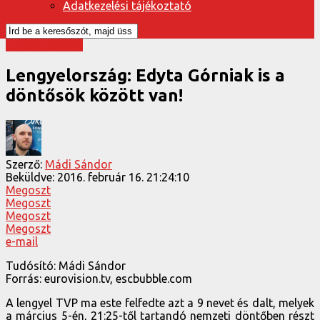
Adatkezelési tájékoztató
Eurovízió 2016
Lengyelország: Edyta Górniak is a
döntősök között van!
Szerző:
Mádi Sándor
Beküldve:
2016. február 16. 21:24:10
Megoszt
Megoszt
Megoszt
Megoszt
e-mail
Tudósító: Mádi Sándor
Forrás: eurovision.tv, escbubble.com
A lengyel TVP ma este felfedte azt a 9 nevet és dalt, melyek
a március 5-én, 21:25-től tartandó nemzeti döntőben részt