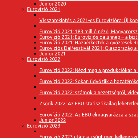
Junior 2020
Eurovízió 2021
Visszatekintés a 2021-es Eurovízióra: Új k
Eurovízió 2021: 183 millió néző, Magyarorsz
Eurovízió 2021: Eurovíziós dalünnep – a bizto
Eurovízió 2021: Hazaérkeztek a győztesek 
Eurovíziós Dalfesztivál 2021: Olaszország a
Junior 2021
Eurovízió 2022
Eurovízió 2022: Nézd meg a produkciókat a b
Eurovízió 2022: Sokan üdvözlik a hazatérőket
Eurovízió 2022: számok a nézettségről, vide
Zsűrik 2022: Az EBU statisztikailag lehetetle
Eurovízió 2022: Az EBU elmagyarázza a szab
Junior 2022
Eurovízió 2023
Eurovízió 2023 után: a zsűrit meg kellene szü