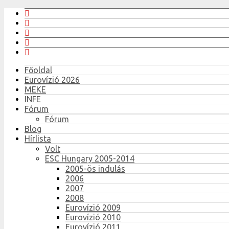
Főoldal
Eurovízió 2026
MEKE
INFE
Fórum
Fórum
Blog
Hírlista
Volt
ESC Hungary 2005-2014
2005-ös indulás
2006
2007
2008
Eurovízió 2009
Eurovízió 2010
Eurovízió 2011