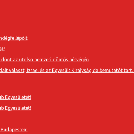
ndégfellépőit
át!
a dönt az utolsó nemzeti döntős hétvégén
t választ, Izrael és az Egyesült Királyság dalbemutatót tart. 
b Egyesületet!
b Egyesületet!
 Budapesten!