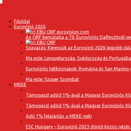
Főoldal
Eurovízió 2026
Az ORF bemutatja a 70. Eurovíziós Dalfesztivál ve
Szavazás: Keressük az Eurovízió 2026 legjobb dal
Ma este: Lengyelország, Svédország és Portugáli
Eurovíziós hétköznapok: Románia és San Marino dal
Ma este: Szuper Szombat
MEKE
Támogasd adód 1%-ával a Magyar Eurovíziós Klu
Támogasd adód 1%-ával a Magyar Eurovíziós Klu
Adó 1% felajánlás a MEKE-nek!
ESC Hungary – Eurovízió 2023 döntő közös nézés