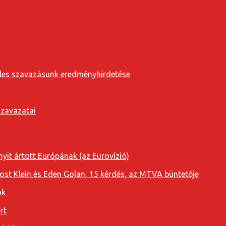
eveles szavazásunk eredményhirdetése
szavazatai
yit ártott Európának (az Eurovízió)
oost Klein és Eden Golan, 15 kérdés, az MTVA büntetője
ok
rt