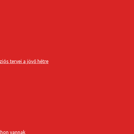
iós tervei a jövő hétre
tthon vannak