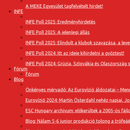
A MEKE Egyesület tagfelvételt hirdet!
INFE
INFE Poll 2025: Eredményhirdetés
INFE Poll 2025: A jelenlegi állás
INFE Poll 2025: Elindult a klubok szavazása, a l
INFE Poll 2024: Itt az ideje kihirdetni a győztest!
INFE Poll 2024: Grúzia, Szlovákia és Olaszország 
Fórum
Fórum
Blog
Önkényes mérvadó: Az Eurovízió áldozatai – Menn
Eurovízió 2024: Martin Österdahl nehéz napjai, J
ESC Hungary archivum: előkerültek a 2005-ös fájl
Blog: Nálam 5-6 junior produkció tolong a trófeáé