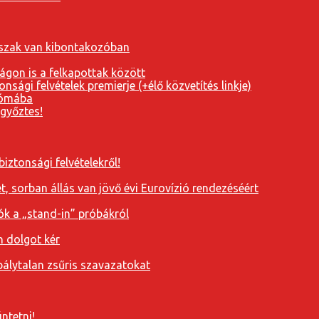
orszak van kibontakozóban
ágon is a felkapottak között
nsági felvételek premierje (+élő közvetítés linkje)
Rómába
 győztes!
iztonsági felvételekről!
, sorban állás van jövő évi Eurovízió rendezéséért
ók a „stand-in” próbákról
n dolgot kér
álytalan zsűris szavazatokat
ntetni!