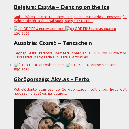
Belgium: Essyla – Dancing on the Ice
Múlt héten tartotta meg Belgium eurovíziós nevezettjük
dalpremierjét. Idén a vallonok, vagyis az RTBF...
ESC 2026
Ausztria: Cosmó – Tanzschein
Tegnap este tartotta nemzeti döntőjét a 2026-os Eurovíziós
Dalfesztivál házigazdája, Ausztria. A zsűri és...
ESC 2026
Görögország: Akylas – Ferto
Két elődöntő után tegnap Görögországon volt a sor, hogy dalt
nevezzen a 2026-os Eurovíziós...