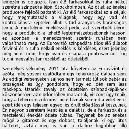
lemezén is dolgozik. Ivan élő farkasokkal és ruha nélkül
szeretne színpadra lépni Stockholmban. Az ötlet az énekes
producere fejéből pattant ki. Az élő farkasokkal az a céljuk,
hogy megmutassák a világnak, hogy egy vad és
kontrollálásra képtelen állat is tud aranyos és barátságos
lenni. A meztelenül énekléssel pedig azt szeretnék elérni,
hogy a produkció a lehető legtermészetesebbnek hasson,
ez azonban -a menedzsment szerint- ruhában nem
valósítható meg. Az Eurovízió színpadára tilos élő állatot
felvinni és a ruha nélküli éneklés is kérdéses, ezért jelenleg
még nem tudni, hogy Ivan és csapata pontosan mit fog
tudni megvalósítani ezekből az ötletekből.
Személyes vélemény: 2011 óta követem az Eurovíziót és
azóta még sosem csalódtam egy fehérorosz dalban sem.
Az eddigi versenyeken sajnos nem termett túl sok babér az
országnak és úgy gondolom, hogy ez idén sem lesz
másképp. Uzariék tavaly az ötlettelen színpadképüknek
köszönhetően az elődöntőben maradtak, viszont úgy tűnik,
hogy a fehéroroszok most nem bíznak semmit a véletlenre,
ezért idén egy teljesen egyedi és őrült előadással készülnek.
Én nagyon szeretem Ivant és a dalát is, de a farkasok és a
meztelenül éneklés ötlete túlzás. Tegyenek be az énekes
mögé 2 gitárost és egy dobost, találjanak ki egy ütős
hátteret, aztán meg is van a dalhoz legjobban illő