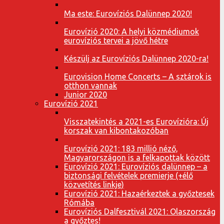
Ma este: Eurovíziós Dalünnep 2020!
Eurovízió 2020: A helyi közmédiumok
eurovíziós tervei a jövő hétre
Készülj az Eurovíziós Dalünnep 2020-ra!
Eurovision Home Concerts – A sztárok is
otthon vannak
Junior 2020
Eurovízió 2021
Visszatekintés a 2021-es Eurovízióra: Új
korszak van kibontakozóban
Eurovízió 2021: 183 millió néző,
Magyarországon is a felkapottak között
Eurovízió 2021: Eurovíziós dalünnep – a
biztonsági felvételek premierje (+élő
közvetítés linkje)
Eurovízió 2021: Hazaérkeztek a győztesek
Rómába
Eurovíziós Dalfesztivál 2021: Olaszország
a győztes!