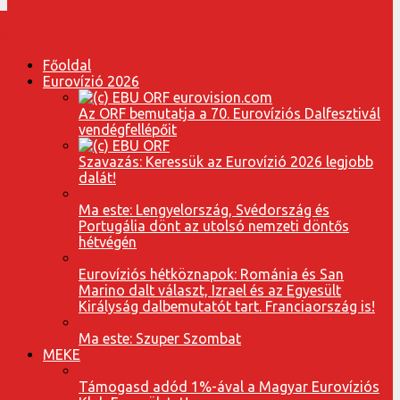
Főoldal
Eurovízió 2026
Az ORF bemutatja a 70. Eurovíziós Dalfesztivál
vendégfellépőit
Szavazás: Keressük az Eurovízió 2026 legjobb
dalát!
Ma este: Lengyelország, Svédország és
Portugália dönt az utolsó nemzeti döntős
hétvégén
Eurovíziós hétköznapok: Románia és San
Marino dalt választ, Izrael és az Egyesült
Királyság dalbemutatót tart. Franciaország is!
Ma este: Szuper Szombat
MEKE
Támogasd adód 1%-ával a Magyar Eurovíziós