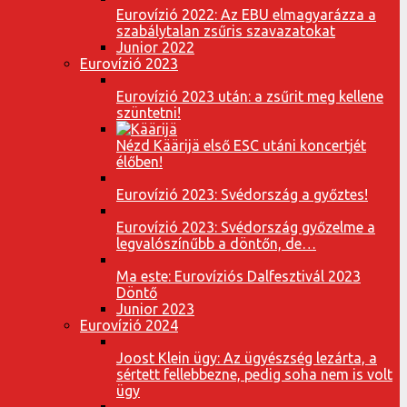
Eurovízió 2022: Az EBU elmagyarázza a
szabálytalan zsűris szavazatokat
Junior 2022
Eurovízió 2023
Eurovízió 2023 után: a zsűrit meg kellene
szüntetni!
Nézd Käärijä első ESC utáni koncertjét
élőben!
Eurovízió 2023: Svédország a győztes!
Eurovízió 2023: Svédország győzelme a
legvalószínűbb a döntőn, de…
Ma este: Eurovíziós Dalfesztivál 2023
Döntő
Junior 2023
Eurovízió 2024
Joost Klein ügy: Az ügyészség lezárta, a
sértett fellebbezne, pedig soha nem is volt
ügy