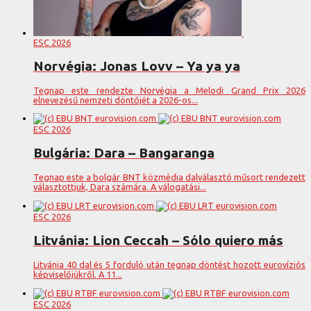
ESC 2026
Norvégia: Jonas Lovv – Ya ya ya
Tegnap este rendezte Norvégia a Melodi Grand Prix 2026
elnevezésű nemzeti döntőjét a 2026-os...
ESC 2026
Bulgária: Dara – Bangaranga
Tegnap este a bolgár BNT közmédia dalválasztó műsort rendezett
választottjuk, Dara számára. A válogatási...
ESC 2026
Litvánia: Lion Ceccah – Sólo quiero más
Litvánia 40 dal és 5 forduló után tegnap döntést hozott eurovíziós
képviselőjükről. A 11...
ESC 2026