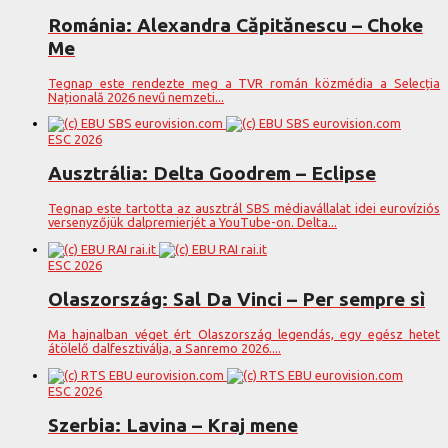
Románia: Alexandra Căpitănescu – Choke
Me
Tegnap este rendezte meg a TVR román közmédia a Selecția
Națională 2026 nevű nemzeti...
ESC 2026
Ausztrália: Delta Goodrem – Eclipse
Tegnap este tartotta az ausztrál SBS médiavállalat idei eurovíziós
versenyzőjük dalpremierjét a YouTube-on. Delta...
ESC 2026
Olaszország: Sal Da Vinci – Per sempre sì
Ma hajnalban véget ért Olaszország legendás, egy egész hetet
átölelő dalfesztiválja, a Sanremo 2026....
ESC 2026
Szerbia: Lavina – Kraj mene