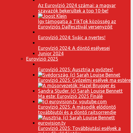
Az Eurovízió 2024 számai: a magyar
szavazók bekerültek a top 10-be!
Így támogatja a TikTok közösség az
Eurovíziós Dalfesztivál versenyzőit
Eurovízió 2024: Svájc a nyertes!
Eurovízió 2024: A döntő esélyesei
Junior 2024
Eurovízió 2025
Eurovízió 2025: Ausztria a győztes!
Eurovízió 2025: Győzelmi esélyek ma estére
Ma este: Eurovízió 2025 Finálé
Eurovízió 2025: A második elődöntő
továbbjutói és a döntő rajtsorrendje
Eurovízió 2025: Továbbjutási esélyek a