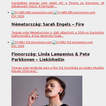
Szerbiában tegnap este véget ért a Pesma za Evroviziju 26
dalválogató műsor. A harmadik,...
ESC 2026
Németország: Sarah Engels – Fire
Tegnap este Németország is dalt választott a 2026-os Eurovíziós
Dalfesztiválra. A Das deutsche Finale...
ESC 2026
Finnország: Linda Lampenius & Pete
Parkkonen – Liekinheitin
Tegnap este rendezte meg a finn YLE közmédia az Uuden Musiikin
Kilpailu 2026 nevű...