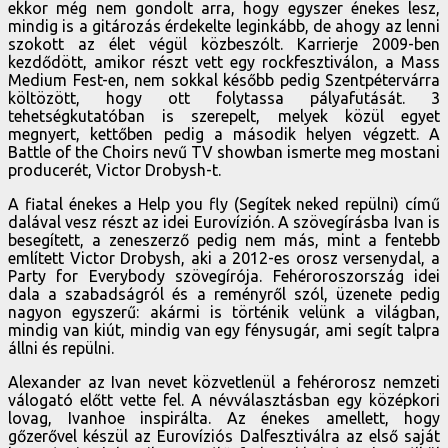
ekkor még nem gondolt arra, hogy egyszer énekes lesz,
mindig is a gitározás érdekelte leginkább, de ahogy az lenni
szokott az élet végül közbeszólt. Karrierje 2009-ben
kezdődött, amikor részt vett egy rockfesztiválon, a Mass
Medium Fest-en, nem sokkal később pedig Szentpétervárra
költözött, hogy ott folytassa pályafutását. 3
tehetségkutatóban is szerepelt, melyek közül egyet
megnyert, kettőben pedig a második helyen végzett. A
Battle of the Choirs nevű TV showban ismerte meg mostani
producerét, Victor Drobysh-t.
A fiatal énekes a Help you fly (Segítek neked repülni) című
dalával vesz részt az idei Eurovízión. A szövegírásba Ivan is
besegített, a zeneszerző pedig nem más, mint a fentebb
említett Victor Drobysh, aki a 2012-es orosz versenydal, a
Party for Everybody szövegírója. Fehéroroszország idei
dala a szabadságról és a reményről szól, üzenete pedig
nagyon egyszerű: akármi is történik velünk a világban,
mindig van kiút, mindig van egy fénysugár, ami segít talpra
állni és repülni.
Alexander az Ivan nevet közvetlenül a fehérorosz nemzeti
válogató előtt vette fel. A névválasztásban egy középkori
lovag, Ivanhoe inspirálta. Az énekes amellett, hogy
gőzerővel készül az Eurovíziós Dalfesztiválra az első saját