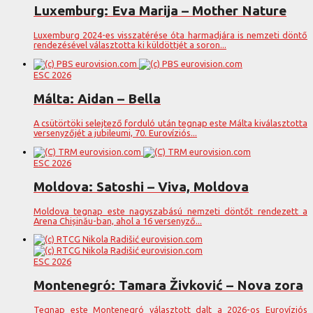
Luxemburg: Eva Marija – Mother Nature
Luxemburg 2024-es visszatérése óta harmadjára is nemzeti döntő
rendezésével választotta ki küldöttjét a soron...
ESC 2026
Málta: Aidan – Bella
A csütörtöki selejtező forduló után tegnap este Málta kiválasztotta
versenyzőjét a jubileumi, 70. Eurovíziós...
ESC 2026
Moldova: Satoshi – Viva, Moldova
Moldova tegnap este nagyszabású nemzeti döntőt rendezett a
Arena Chișinău-ban, ahol a 16 versenyző...
ESC 2026
Montenegró: Tamara Živković – Nova zora
Tegnap este Montenegró választott dalt a 2026-os Eurovíziós