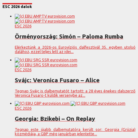
ESC 2026 dalok
ESC 2026
Örményország: Simón – Paloma Rumba
Elérkeztünk a 2026-os Eurovíziós dalfesztivál 35. egyben utolsó
dalához, ezzel teljes lett az idei...
ESC 2026
Svájc: Veronica Fusaro – Alice
Tegnap Svájc is dalbemutatót tartott: a 28 éves énekes-dalszerző
Veronica Fusaro-t küldik versenybe az...
ESC 2026
Georgia: Bzikebi – On Replay
Tegnap este újabb dalbemutatóra került sor: Georgia (Grúzia)
közmédiája, a GBP még januárban jelentette...