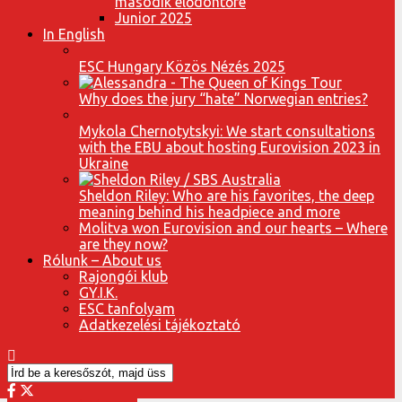
második elődöntőre
Junior 2025
In English
ESC Hungary Közös Nézés 2025
Why does the jury “hate” Norwegian entries?
Mykola Chernotytskyi: We start consultations
with the EBU about hosting Eurovision 2023 in
Ukraine
Sheldon Riley: Who are his favorites, the deep
meaning behind his headpiece and more
Molitva won Eurovision and our hearts – Where
are they now?
Rólunk – About us
Rajongói klub
GY.I.K.
ESC tanfolyam
Adatkezelési tájékoztató