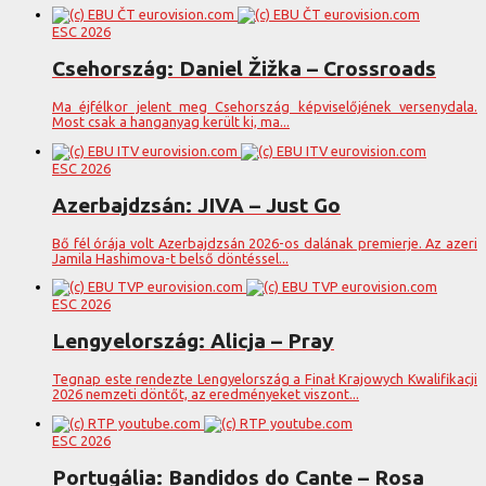
ESC 2026
Csehország: Daniel Žižka – Crossroads
Ma éjfélkor jelent meg Csehország képviselőjének versenydala.
Most csak a hanganyag került ki, ma...
ESC 2026
Azerbajdzsán: JIVA – Just Go
Bő fél órája volt Azerbajdzsán 2026-os dalának premierje. Az azeri
Jamila Hashimova-t belső döntéssel...
ESC 2026
Lengyelország: Alicja – Pray
Tegnap este rendezte Lengyelország a Finał Krajowych Kwalifikacji
2026 nemzeti döntőt, az eredményeket viszont...
ESC 2026
Portugália: Bandidos do Cante – Rosa