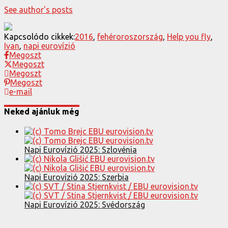
See author's posts
Kapcsolódo cikkek:
2016
,
fehéroroszország
,
Help you fly
,
Ivan
,
napi eurovízió
Megoszt
Megoszt
Megoszt
Megoszt
e-mail
Neked ajánluk még
Napi Eurovízió 2025: Szlovénia
Napi Eurovízió 2025: Szerbia
Napi Eurovízió 2025: Svédország