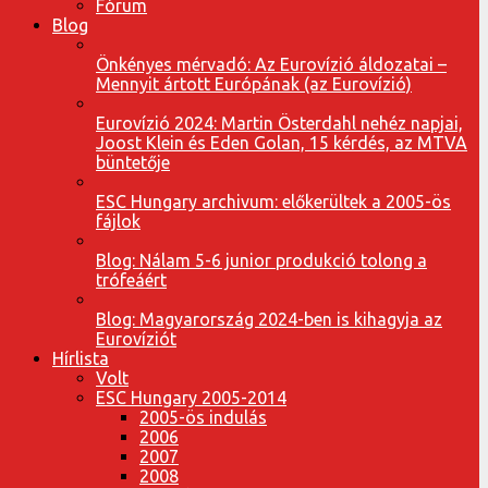
Fórum
Blog
Önkényes mérvadó: Az Eurovízió áldozatai –
Mennyit ártott Európának (az Eurovízió)
Eurovízió 2024: Martin Österdahl nehéz napjai,
Joost Klein és Eden Golan, 15 kérdés, az MTVA
büntetője
ESC Hungary archivum: előkerültek a 2005-ös
fájlok
Blog: Nálam 5-6 junior produkció tolong a
trófeáért
Blog: Magyarország 2024-ben is kihagyja az
Eurovíziót
Hírlista
Volt
ESC Hungary 2005-2014
2005-ös indulás
2006
2007
2008