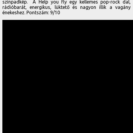
színpadkép. A Help you fly egy kellemes pop-rock dal,
rádióbarát, energikus, lüktető és nagyon illik a vagány
énekeshez. Pontszám: 9/10