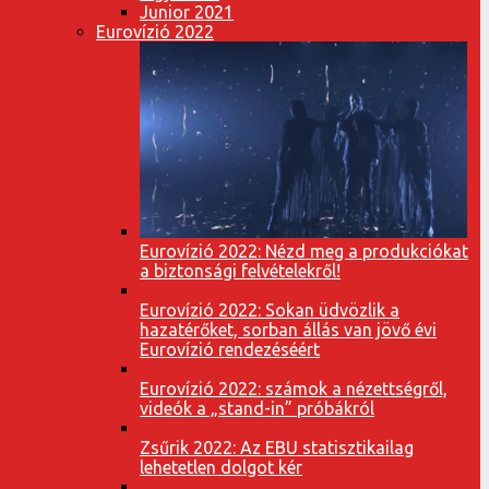
Junior 2021
Eurovízió 2022
Eurovízió 2022: Nézd meg a produkciókat
a biztonsági felvételekről!
Eurovízió 2022: Sokan üdvözlik a
hazatérőket, sorban állás van jövő évi
Eurovízió rendezéséért
Eurovízió 2022: számok a nézettségről,
videók a „stand-in” próbákról
Zsűrik 2022: Az EBU statisztikailag
lehetetlen dolgot kér