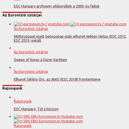
ESC Hungary archivum: előkerültek a 2005-ös fájlok
Az Eurovízió sztárjai
Az Eurovízió sztárjai
Méltósággal viselt betegsége után elhunyt Wéber Helga (ESC 2012,
ESC 2013; vokál)
Az Eurovízió sztárjai
Queen of Kings a Dürer Kertben
Az Eurovízió sztárjai
Elhunyt Siklósi Örs, az AWS (ESC 2018) frontembere
Rajongunk
Rajongunk
ESC Hungary: Túl a húszon
Rajongunk