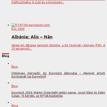
Dalfesztiválra. A zsűri és a közönség...
ESC 2026
Albánia: Alis – Nân
Véget ért Albánia nemzeti döntője, a 64. Festivali i Këngës (FiK). A
23 versenyző...
Blog
Blog
Önkényes mérvadó: Az Eurovízió áldozatai – Mennyit ártott
Európának (az Eurovízió)
Blog
Eurovízió 2024: Martin Österdahl nehéz napjai, Joost Klein és Eden
Golan, 15 kérdés, az MTVA büntetője
Blog