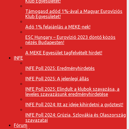
Klub Egyesületet!
Támogasd adód 1%-ával a Magyar Eurovíziós
Klub Egyesületet!
Adó 1% felajánlás a MEKE-nek!
ESC Hungary – Eurovízió 2023 döntő közös
nézés Budapesten!
A MEKE Egyesület tagfelvételt hirdet!
INFE
INFE Poll 2025: Eredményhirdetés
INFE Poll 2025: A jelenlegi állás
INFE Poll 2025: Elindult a klubok szavazása, a
leveles szavazásunk eredményhirdetése
INFE Poll 2024: Itt az ideje kihirdetni a győztest!
INFE Poll 2024: Grúzia, Szlovákia és Olaszország
szavazatai
Fórum