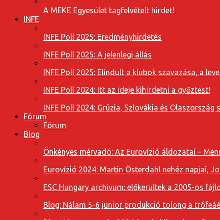
A MEKE Egyesület tagfelvételt hirdet!
INFE
INFE Poll 2025: Eredményhirdetés
INFE Poll 2025: A jelenlegi állás
INFE Poll 2025: Elindult a klubok szavazása, a l
INFE Poll 2024: Itt az ideje kihirdetni a győztest!
INFE Poll 2024: Grúzia, Szlovákia és Olaszország 
Fórum
Fórum
Blog
Önkényes mérvadó: Az Eurovízió áldozatai – Menn
Eurovízió 2024: Martin Österdahl nehéz napjai, J
ESC Hungary archivum: előkerültek a 2005-ös fájl
Blog: Nálam 5-6 junior produkció tolong a trófeáé