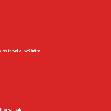
iós tervei a jövő hétre
tthon vannak