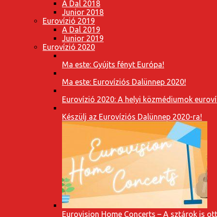
A Dal 2018
Junior 2018
Eurovízió 2019
A Dal 2019
Junior 2019
Eurovízió 2020
Ma este: Gyújts fényt Európa!
Ma este: Eurovíziós Dalünnep 2020!
Eurovízió 2020: A helyi közmédiumok eurovíz
Készülj az Eurovíziós Dalünnep 2020-ra!
Eurovision Home Concerts – A sztárok is o