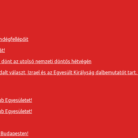
ndégfellépőit
át!
a dönt az utolsó nemzeti döntős hétvégén
t választ, Izrael és az Egyesült Királyság dalbemutatót tart. 
b Egyesületet!
b Egyesületet!
 Budapesten!