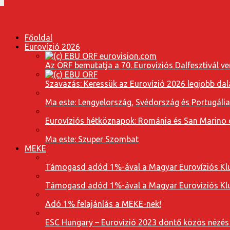
Főoldal
Eurovízió 2026
Az ORF bemutatja a 70. Eurovíziós Dalfesztivál ve
Szavazás: Keressük az Eurovízió 2026 legjobb dal
Ma este: Lengyelország, Svédország és Portugáli
Eurovíziós hétköznapok: Románia és San Marino dal
Ma este: Szuper Szombat
MEKE
Támogasd adód 1%-ával a Magyar Eurovíziós Klu
Támogasd adód 1%-ával a Magyar Eurovíziós Klu
Adó 1% felajánlás a MEKE-nek!
ESC Hungary – Eurovízió 2023 döntő közös nézés