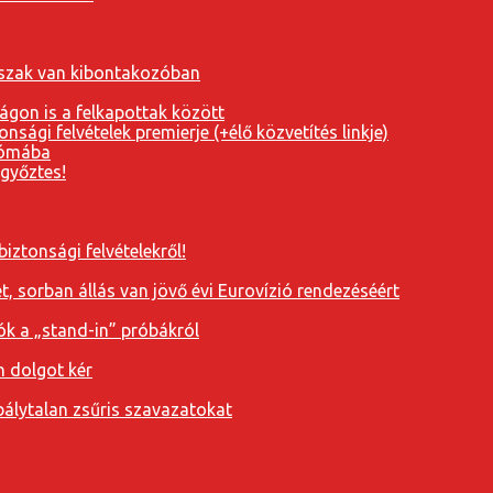
orszak van kibontakozóban
ágon is a felkapottak között
nsági felvételek premierje (+élő közvetítés linkje)
Rómába
 győztes!
iztonsági felvételekről!
, sorban állás van jövő évi Eurovízió rendezéséért
ók a „stand-in” próbákról
n dolgot kér
álytalan zsűris szavazatokat