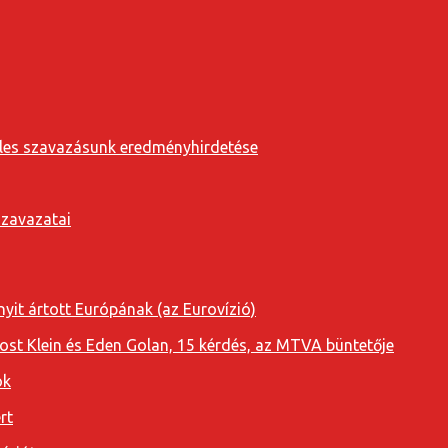
eveles szavazásunk eredményhirdetése
szavazatai
yit ártott Európának (az Eurovízió)
oost Klein és Eden Golan, 15 kérdés, az MTVA büntetője
ok
rt