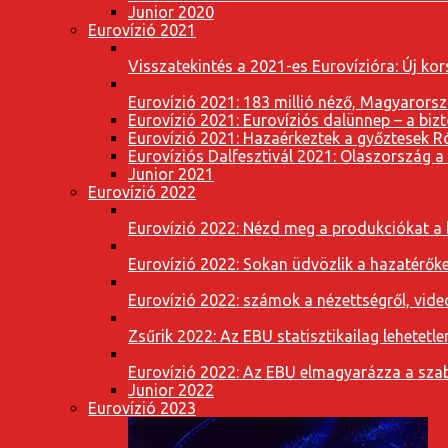
Junior 2020
Eurovízió 2021
Visszatekintés a 2021-es Eurovízióra: Új k
Eurovízió 2021: 183 millió néző, Magyarorsz
Eurovízió 2021: Eurovíziós dalünnep – a bizto
Eurovízió 2021: Hazaérkeztek a győztesek 
Eurovíziós Dalfesztivál 2021: Olaszország a
Junior 2021
Eurovízió 2022
Eurovízió 2022: Nézd meg a produkciókat a b
Eurovízió 2022: Sokan üdvözlik a hazatérőket
Eurovízió 2022: számok a nézettségről, vide
Zsűrik 2022: Az EBU statisztikailag lehetetle
Eurovízió 2022: Az EBU elmagyarázza a szab
Junior 2022
Eurovízió 2023