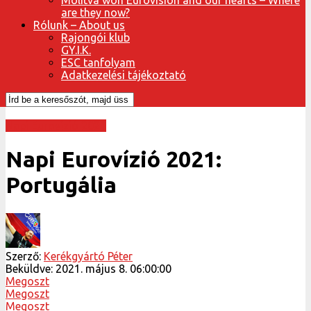
are they now?
Rólunk – About us
Rajongói klub
GY.I.K.
ESC tanfolyam
Adatkezelési tájékoztató
Napi Eurovízió 2021
Napi Eurovízió 2021:
Portugália
Szerző:
Kerékgyártó Péter
Beküldve:
2021. május 8. 06:00:00
Megoszt
Megoszt
Megoszt