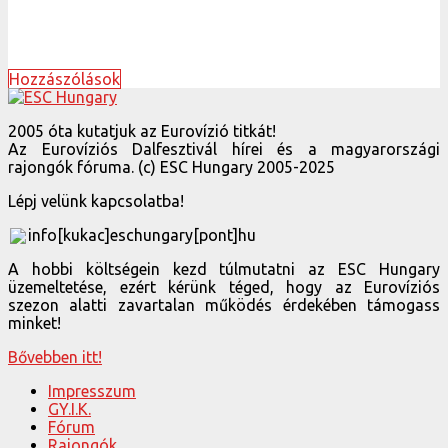
Hozzászólások
2005 óta kutatjuk az Eurovízió titkát!
Az Eurovíziós Dalfesztivál hírei és a magyarországi
rajongók fóruma. (c) ESC Hungary 2005-2025
Lépj velünk kapcsolatba!
info[kukac]eschungary[pont]hu
A hobbi költségein kezd túlmutatni az ESC Hungary
üzemeltetése, ezért kérünk téged, hogy az Eurovíziós
szezon alatti zavartalan működés érdekében támogass
minket!
Bővebben itt!
Impresszum
GY.I.K.
Fórum
Rajongók