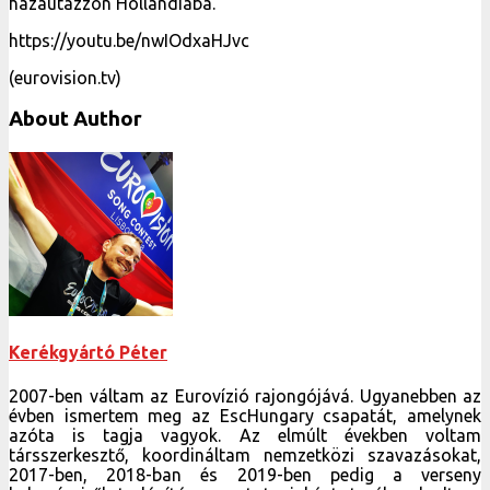
hazautazzon Hollandiába.
https://youtu.be/nwIOdxaHJvc
(eurovision.tv)
About Author
Kerékgyártó Péter
2007-ben váltam az Eurovízió rajongójává. Ugyanebben az
évben ismertem meg az EscHungary csapatát, amelynek
azóta is tagja vagyok. Az elmúlt években voltam
társszerkesztő, koordináltam nemzetközi szavazásokat,
2017-ben, 2018-ban és 2019-ben pedig a verseny