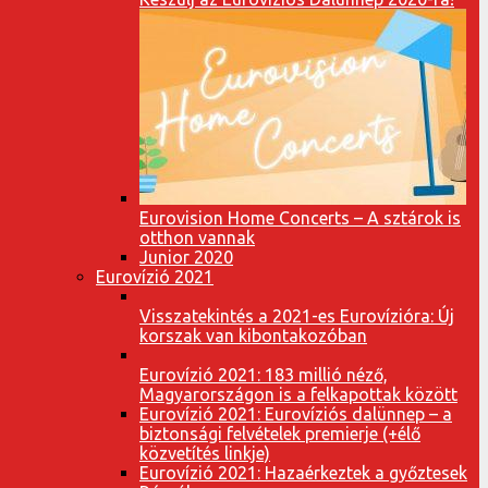
Eurovision Home Concerts – A sztárok is
otthon vannak
Junior 2020
Eurovízió 2021
Visszatekintés a 2021-es Eurovízióra: Új
korszak van kibontakozóban
Eurovízió 2021: 183 millió néző,
Magyarországon is a felkapottak között
Eurovízió 2021: Eurovíziós dalünnep – a
biztonsági felvételek premierje (+élő
közvetítés linkje)
Eurovízió 2021: Hazaérkeztek a győztesek