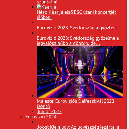
szüntetni!
Nézd Käärijä első ESC utáni koncertjét
élőben!
Eurovízió 2023: Svédország a győztes!
Eurovízió 2023: Svédország győzelme a
legvalószínűbb a döntőn, de…
Ma este: Eurovíziós Dalfesztivál 2023
Döntő
Junior 2023
Eurovízió 2024
Joost Klein ügy: Az ügyészség lezárta, a