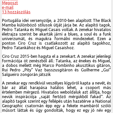
Megoszt
e-mail
13 hozzászólás
Portugália idei versenyzője, a 2010-ben alapított The Black
Mamba különböző stílusok útját járja be. Az alapító tagok,
Pedro Tatanka és Miguel Casais voltak. A zenekar hivatalos
életrajza szerint be akarták járni a blues, a soul és a funk
univerzumát, és magukra formálni mindezeket. Ezen a
ponton Ciro Cruz is csatlakozott az alapító tagokhoz,
Pedro Tatankához és Miguel Casaishoz.
Ciro Cruz 2015-ben hagyta el a zenekart. A zenekar jelenlegi
formációja öt zenészből áll.: Tatanka, az énekes és Miguel,
a dobos mellett még Marco Pombinho akusztikus gitáron,
Rui Pedro „Pity” Vaz basszusgitáron és Guilherme „Gui”
Salgueiro zongorán játszik
A zenekar egy rendkívül veszélyes kígyóról kapta a nevét, és
bár az állat harapása halálos lehet, a csoport más
értelemben mérgező. Hivatalos weboldaluk azt állítja, hogy
nevük inspirációja „saját fertőző mérgükből fakad“. Az
alapító tagok szerint egy fellépés után hazatérve a National
Geographic csatornán épp egy a fekete mambáról szóló
műsort láttak és úgy gondolták, hogy ez egy jó név egy