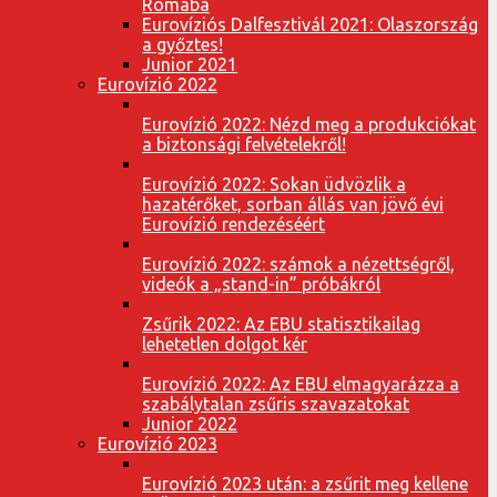
Rómába
Eurovíziós Dalfesztivál 2021: Olaszország
a győztes!
Junior 2021
Eurovízió 2022
Eurovízió 2022: Nézd meg a produkciókat
a biztonsági felvételekről!
Eurovízió 2022: Sokan üdvözlik a
hazatérőket, sorban állás van jövő évi
Eurovízió rendezéséért
Eurovízió 2022: számok a nézettségről,
videók a „stand-in” próbákról
Zsűrik 2022: Az EBU statisztikailag
lehetetlen dolgot kér
Eurovízió 2022: Az EBU elmagyarázza a
szabálytalan zsűris szavazatokat
Junior 2022
Eurovízió 2023
Eurovízió 2023 után: a zsűrit meg kellene