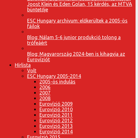
Joost Klein és Eden Golan, 15 kérdés, az MTVA
büntetője
ESC Hungary archivum: előkerültek a 2005-ös
fájlok
Blog: Nálam 5-6 junior produkció tolong a
trófeáért
Blog: Magyarország 2024-ben is kihagyja az
Eurovíziót
Hírlista
Volt
ESC Hungary 2005-2014
2005-ös indulás
2006
2007
2008
Eurovízió 2009
Eurovízió 2010
Eurovízió 2011
Eurovízió 2012
Eurovízió 2013
Eurovízió 2014
Eurovízió 2015