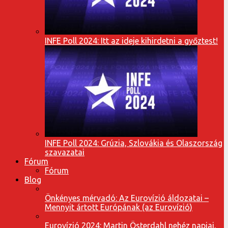
INFE Poll 2024: Itt az ideje kihirdetni a győztest!
INFE Poll 2024: Grúzia, Szlovákia és Olaszország
szavazatai
Fórum
Fórum
Blog
Önkényes mérvadó: Az Eurovízió áldozatai –
Mennyit ártott Európának (az Eurovízió)
Eurovízió 2024: Martin Österdahl nehéz napjai,