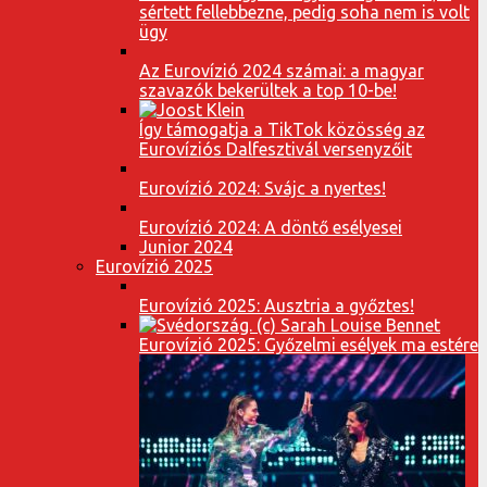
sértett fellebbezne, pedig soha nem is volt
ügy
Az Eurovízió 2024 számai: a magyar
szavazók bekerültek a top 10-be!
Így támogatja a TikTok közösség az
Eurovíziós Dalfesztivál versenyzőit
Eurovízió 2024: Svájc a nyertes!
Eurovízió 2024: A döntő esélyesei
Junior 2024
Eurovízió 2025
Eurovízió 2025: Ausztria a győztes!
Eurovízió 2025: Győzelmi esélyek ma estére