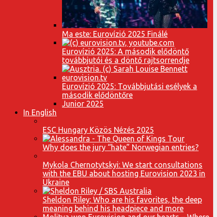
Ma este: Eurovízió 2025 Finálé
Eurovízió 2025: A második elődöntő
továbbjutói és a döntő rajtsorrendje
Eurovízió 2025: Továbbjutási esélyek a
második elődöntőre
Junior 2025
In English
ESC Hungary Közös Nézés 2025
Why does the jury “hate” Norwegian entries?
Mykola Chernotytskyi: We start consultations
with the EBU about hosting Eurovision 2023 in
Ukraine
Sheldon Riley: Who are his favorites, the deep
meaning behind his headpiece and more
Molitva won Eurovision and our hearts – Where