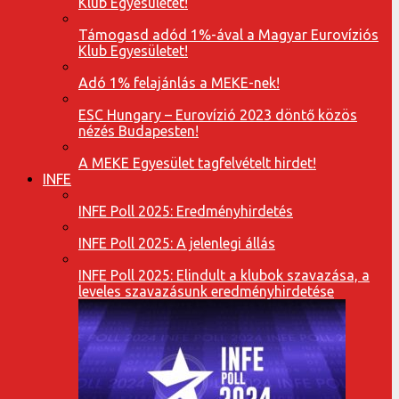
Klub Egyesületet!
Támogasd adód 1%-ával a Magyar Eurovíziós
Klub Egyesületet!
Adó 1% felajánlás a MEKE-nek!
ESC Hungary – Eurovízió 2023 döntő közös
nézés Budapesten!
A MEKE Egyesület tagfelvételt hirdet!
INFE
INFE Poll 2025: Eredményhirdetés
INFE Poll 2025: A jelenlegi állás
INFE Poll 2025: Elindult a klubok szavazása, a
leveles szavazásunk eredményhirdetése