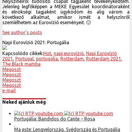
helyszíneiről tudósító csapat tagjaként tevékenykedtem.
Jelenleg legfőképpen a MEKE Egyesület koordinátoraként
és elnökségi tagjaként ügyködöm és alig várom a
következő alkalmat, amikor ismét a helyszínről
szemlélhetem az Eurovízió eseményeit. 🙂
See author's posts
Napi Eurovízió 2021: Portugália
Kapcsolódo cikkek:
Hot
,
napi eurovízió
,
Napi Eurovízió
2021
,
Portugal
,
portugália
,
Rotterdam
,
Rotterdam 2021
,
The Black mamba
Megoszt
Megoszt
Megoszt
Megoszt
e-mail
Neked ajánluk még
Portugália: Bandidos do Cante – Rosa
Ma este: Lengyelország, Svédország és Portugália