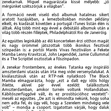
zenekarnak. Miguel magyarázata kissé mélyebb: „jó
mérgünket szétszórjuk a világban”.
A formáció nevét viselő első albumuk hatalmas sikert
aratott hazájukban, a lemezboltokban minden példány
elkelt, és kiadását követően a portugál iTunes listán élén is
álltak. Alig több mint egy évvel a debütáló albumuk után a
világ több részén filléptek, Philadelphiától Rio de Janeiróig.
Az együttes leginkább az élő koncerteken érzi otthon magát
és nagy örömmel játszottak több ikonikus fesztivál
színpadán is: a portói Marés Vivas fesztiválon a Fekete
Mamba Lenny Kravitzcal, John Legenddel, Jamie Cullummal
és a The Scripttel osztoztak a főszínpadon.
A zenekar frontembere, az énekes Tatanka egy inspiráló
amszterdami utazás után írta meg videi versenydalukat. A
kiválasztásuk után az RTP-nek nyilatkozó The Black
Mamba elmagyarázta, hogy „ezt a dalt egy idős hölgy
ihlette, akivel pár évvel ezelőtt találkoztunk
Amszterdamban, amikor turnén voltunk Hollandiában.
Kábítószerfüggővé vált, és ez prostitúcióhoz vezetett”-
meséli az együttes. „De azt is elmondta nekünk, hogy soha
nem adta fel, és úgy véli, hogy a Szerelem mindvégig vele
volt” – mondja a csoport. Izgatottan várják, hogy daluk