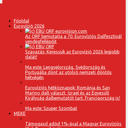
Főoldal
Eurovízió 2026
Az ORF bemutatja a 70. Eurovíziós Dalfesztivál
vendégfellépőit
Szavazás: Keressük az Eurovízió 2026 legjobb
dalát!
Ma este: Lengyelország, Svédország és
Portugália dönt az utolsó nemzeti döntős
hétvégén
Eurovíziós hétköznapok: Románia és San
Marino dalt választ, Izrael és az Egyesült
Királyság dalbemutatót tart. Franciaország is!
Ma este: Szuper Szombat
MEKE
Támogasd adód 1%-ával a Magyar Eurovíziós